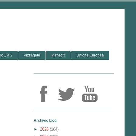
c 1 & 2
Pizzagate
Matteotti
Unione Europea
Archivio blog
►
2026
(104)