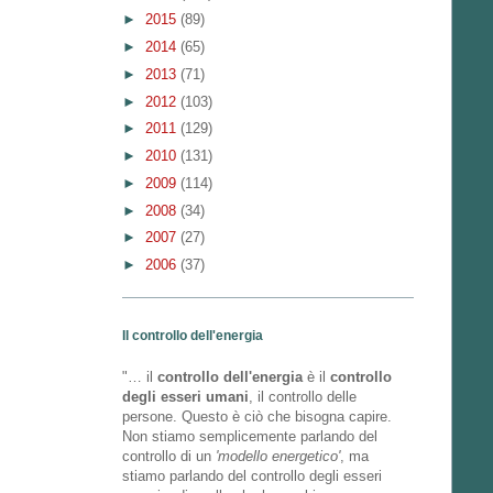
►
2015
(89)
►
2014
(65)
►
2013
(71)
►
2012
(103)
►
2011
(129)
►
2010
(131)
►
2009
(114)
►
2008
(34)
►
2007
(27)
►
2006
(37)
Il controllo dell'energia
"… il
controllo dell'energia
è il
controllo
degli esseri umani
, il controllo delle
persone. Questo è ciò che bisogna capire.
Non stiamo semplicemente parlando del
controllo di un
'modello energetico'
, ma
stiamo parlando del controllo degli esseri