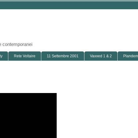
i e contemporanei
ly
Rete Voltaire
11 Settembre 2001
Vaxxed 1 & 2
Plandemi