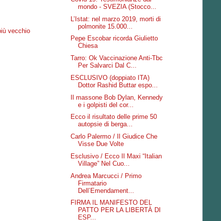
mondo - SVEZIA (Stocco...
L’Istat: nel marzo 2019, morti di
polmonite 15.000...
più vecchio
Pepe Escobar ricorda Giulietto
Chiesa
Tarro: Ok Vaccinazione Anti-Tbc
Per Salvarci Dal C...
ESCLUSIVO (doppiato ITA)
Dottor Rashid Buttar espo...
Il massone Bob Dylan, Kennedy
e i golpisti del cor...
Ecco il risultato delle prime 50
autopsie di berga...
Carlo Palermo / Il Giudice Che
Visse Due Volte
Esclusivo / Ecco Il Maxi “Italian
Village” Nel Cuo...
Andrea Marcucci / Primo
Firmatario
Dell’Emendament...
FIRMA IL MANIFESTO DEL
PATTO PER LA LIBERTÀ DI
ESP...