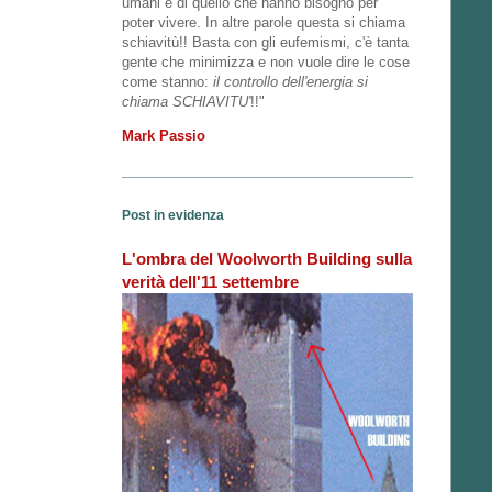
umani e di quello che hanno bisogno per
poter vivere. In altre parole questa si chiama
schiavitù!! Basta con gli eufemismi, c'è tanta
gente che minimizza e non vuole dire le cose
come stanno:
il controllo dell'energia si
chiama SCHIAVITU'
!!"
Mark Passio
Post in evidenza
L'ombra del Woolworth Building sulla
verità dell'11 settembre