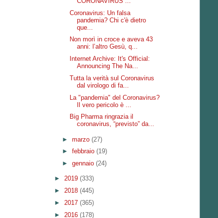
CORONAVIRUS ...
Coronavirus: Un falsa
pandemia? Chi c'è dietro
que...
Non morì in croce e aveva 43
anni: l’altro Gesù, q...
Internet Archive: It's Official:
Announcing The Na...
Tutta la verità sul Coronavirus
dal virologo di fa...
La "pandemia" del Coronavirus?
Il vero pericolo è ...
Big Pharma ringrazia il
coronavirus, “previsto” da...
►
marzo
(27)
►
febbraio
(19)
►
gennaio
(24)
►
2019
(333)
►
2018
(445)
►
2017
(365)
►
2016
(178)