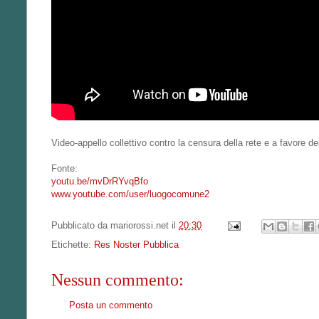
Video-appello collettivo contro la censura della rete e a favore del
Fonte:
youtu.be/mvDrRYvqBfo
www.youtube.com/user/luogocomune2
Pubblicato da
mariorossi.net
il
20:30
Etichette:
Res Noster Pubblica
Nessun commento:
Posta un commento