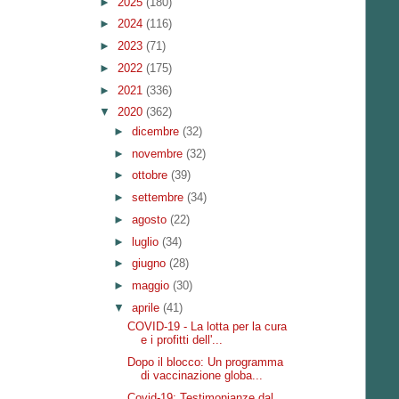
►
2025
(180)
►
2024
(116)
►
2023
(71)
►
2022
(175)
►
2021
(336)
▼
2020
(362)
►
dicembre
(32)
►
novembre
(32)
►
ottobre
(39)
►
settembre
(34)
►
agosto
(22)
►
luglio
(34)
►
giugno
(28)
►
maggio
(30)
▼
aprile
(41)
COVID-19 - La lotta per la cura
e i profitti dell'...
Dopo il blocco: Un programma
di vaccinazione globa...
Covid-19: Testimonianze dal