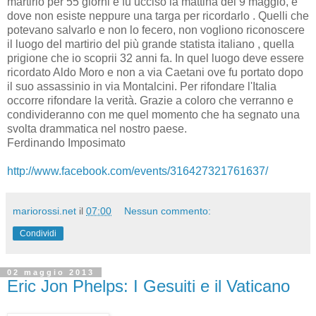
martirio per 55 giorni e fu ucciso la mattina del 9 maggio, e
dove non esiste neppure una targa per ricordarlo . Quelli che
potevano salvarlo e non lo fecero, non vogliono riconoscere
il luogo del martirio del più grande statista italiano , quella
prigione che io scoprii 32 anni fa. In quel luogo deve essere
ricordato Aldo Moro e non a via Caetani ove fu portato dopo
il suo assassinio in via Montalcini. Per rifondare l'Italia
occorre rifondare la verità. Grazie a coloro che verranno e
condivideranno con me quel momento che ha segnato una
svolta drammatica nel nostro paese.
Ferdinando Imposimato
http://www.facebook.com/events/316427321761637/
mariorossi.net
il
07:00
Nessun commento:
Condividi
02 maggio 2013
Eric Jon Phelps: I Gesuiti e il Vaticano