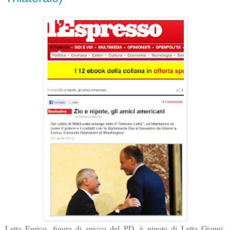
Letta Enrico, figura di spicco del PD, è nipote di Letta Gianni,