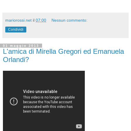
mariorossi.net
il
07:00
Nessun commento:
Condividi
01 maggio 2013
L'amica di Mirella Gregori ed Emanuela
Orlandi?