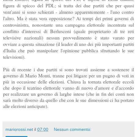
figura di spicco del PDL; si tratta dei due partiti che per quasi
vent'anni si sono schierati - almeno apparentemente - l'uno contro
l'altro. Ma è stata vera opposizione? Ai tempi dei primi governi di
centrosinistra, nonostante una campagna elettorale incentrata sul
conflitto d'interessi di Berlusconi (quale proprietario di tre reti
televisive nazionali) nessun provvedimento è stato varato per
ovviare a questa situazione (il leader di uno dei più importanti partiti
d'Italia che può manipolare l'opinione pubblica sfruttando le sue
televisioni).
Più di recente i due partiti si sono trovati assieme a sostenere il
governo di Mario Monti, tranne poi litigare per un pugno di voti in
più in occasione delle elezioni. Chiusa la tornata elettorale eccoli
che dopo il teatrino elettorale vanno di nuovo d'amore e d'accordo
per realizzare un governo di larghe intese (che in fin dei conti non
sarà molto diverso da quello che con le sue dimessioni ci ha portato
alle elezioni anticipate).
mariorossi.net
il
07:00
Nessun commento: