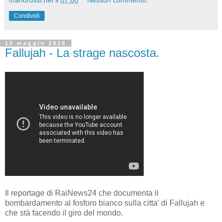
mariorossi.net
il
07:00
Nessun commento:
Condividi
13 maggio 2015
Fallujah - La strage nascosta.
Il reportage di RaiNews24 che documenta il
bombardamento al fosforo bianco sulla citta' di Fallujah e
che stà facendo il giro del mondo.