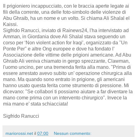
Il prigioniero incappucciato, con le braccia aperte legate ai
fili della corrente, una delle foto-simbolo delle violenze di
Abu Ghraib, ha un nome e un volto. Si chiama Ali Shalal el
Kaissi.
Sigfrido Ranucci, inviato di Rainews24, l'ha intervistato ad
Amman, in Giordania dove Ali Shalal stava seguendo un
corso per ‘Non violent action for Iraqi’, organizzato da "Un
Ponte Per" e altre Ong europee e dove ha fondato l’
Associazione delle vittime delle prigioni americane. Ad Abu
Ghraib Ali veniva chiamato in gergo sprezzante, Clawman,
l'uomo uncino, per una tremenda ferita alla mano. "Prima di
essere arrestato avevo subito un’ operazione chirurgica alla
mano. Ma quando sono entrato in prigione, gli americani
hanno usato questa ferita come strumento di pressione. Mi
dicevano: "Se collabori ti possiamo aiutare a far diventare la
mano come prima con un intervento chirurgico". Invece la
mia mano e’ stata schiacciata!
Sigfrido Ranucci
mariorossi.net
il
07:00
Nessun commento: