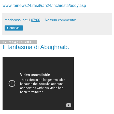
www.rainews24.rai.it/ran24/inchiesta/body.asp
mariorossi.net
il
07:00
Nessun commento:
Condividi
07 maggio 2015
Il fantasma di Abughraib.