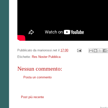
Pubblicato da
mariorossi.net
il
17:00
Etichette:
Res Noster Pubblica
Nessun commento:
Posta un commento
Post più recente