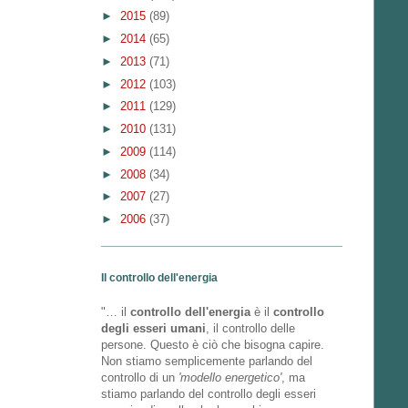
►
2015
(89)
►
2014
(65)
►
2013
(71)
►
2012
(103)
►
2011
(129)
►
2010
(131)
►
2009
(114)
►
2008
(34)
►
2007
(27)
►
2006
(37)
Il controllo dell'energia
"… il
controllo dell'energia
è il
controllo
degli esseri umani
, il controllo delle
persone. Questo è ciò che bisogna capire.
Non stiamo semplicemente parlando del
controllo di un
'modello energetico'
, ma
stiamo parlando del controllo degli esseri