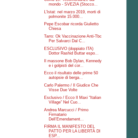
mondo - SVEZIA (Stocco...
L’Istat: nel marzo 2019, morti di
polmonite 15.000...
Pepe Escobar ricorda Giulietto
Chiesa
Tarro: Ok Vaccinazione Anti-Tbc
Per Salvarci Dal C...
ESCLUSIVO (doppiato ITA)
Dottor Rashid Buttar espo...
Il massone Bob Dylan, Kennedy
e i golpisti del cor...
Ecco il risultato delle prime 50
autopsie di berga...
Carlo Palermo / Il Giudice Che
Visse Due Volte
Esclusivo / Ecco Il Maxi “Italian
Village” Nel Cuo...
Andrea Marcucci / Primo
Firmatario
Dell’Emendament...
FIRMA IL MANIFESTO DEL
PATTO PER LA LIBERTÀ DI
ESP...