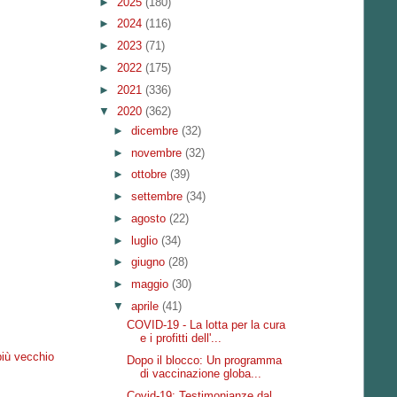
►
2025
(180)
►
2024
(116)
►
2023
(71)
►
2022
(175)
►
2021
(336)
▼
2020
(362)
►
dicembre
(32)
►
novembre
(32)
►
ottobre
(39)
►
settembre
(34)
►
agosto
(22)
►
luglio
(34)
►
giugno
(28)
►
maggio
(30)
▼
aprile
(41)
COVID-19 - La lotta per la cura
e i profitti dell'...
più vecchio
Dopo il blocco: Un programma
di vaccinazione globa...
Covid-19: Testimonianze dal