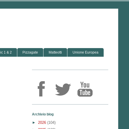
c 1 & 2
Pizzagate
Matteotti
Unione Europea
Archivio blog
►
2026
(104)