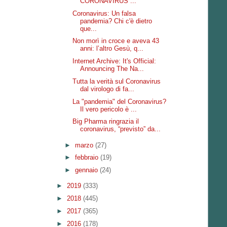
CORONAVIRUS ...
Coronavirus: Un falsa
pandemia? Chi c'è dietro
que...
Non morì in croce e aveva 43
anni: l’altro Gesù, q...
Internet Archive: It's Official:
Announcing The Na...
Tutta la verità sul Coronavirus
dal virologo di fa...
La "pandemia" del Coronavirus?
Il vero pericolo è ...
Big Pharma ringrazia il
coronavirus, “previsto” da...
►
marzo
(27)
►
febbraio
(19)
►
gennaio
(24)
►
2019
(333)
►
2018
(445)
►
2017
(365)
►
2016
(178)