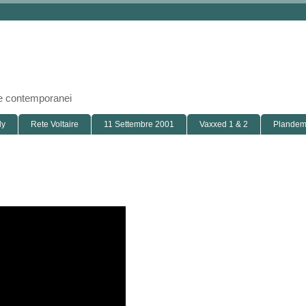
i e contemporanei
ly
Rete Voltaire
11 Settembre 2001
Vaxxed 1 & 2
Plandemi