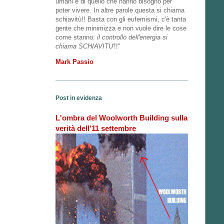
umani e di quello che hanno bisogno per
poter vivere. In altre parole questa si chiama
schiavitù!! Basta con gli eufemismi, c'è tanta
gente che minimizza e non vuole dire le cose
come stanno:
il controllo dell'energia si
chiama SCHIAVITU'
!!"
Mark Passio
Post in evidenza
L'ombra del Woolworth Building sulla
verità dell'11 settembre