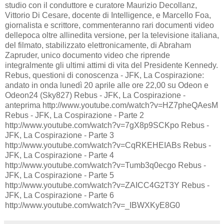
studio con il conduttore e curatore Maurizio Decollanz,
Vittorio Di Cesare, docente di Intelligence, e Marcello Foa,
giornalista e scrittore, commenteranno rari documenti video
dellepoca oltre allinedita versione, per la televisione italiana,
del filmato, stabilizzato elettronicamente, di Abraham
Zapruder, unico documento video che riprende
integralmente gli ultimi attimi di vita del Presidente Kennedy.
Rebus, questioni di conoscenza - JFK, La Cospirazione:
andato in onda lunedì 20 aprile alle ore 22,00 su Odeon e
Odeon24 (Sky827) Rebus - JFK, La Cospirazione -
anteprima http://www.youtube.com/watch?v=HZ7pheQAesM
Rebus - JFK, La Cospirazione - Parte 2
http://www.youtube.com/watch?v=7gX8p9SCKpo Rebus -
JFK, La Cospirazione - Parte 3
http://www.youtube.com/watch?v=CqRKEHEIABs Rebus -
JFK, La Cospirazione - Parte 4
http://www.youtube.com/watch?v=Tumb3q0ecgo Rebus -
JFK, La Cospirazione - Parte 5
http://www.youtube.com/watch?v=ZAICC4G2T3Y Rebus -
JFK, La Cospirazione - Parte 6
http://www.youtube.com/watch?v=_IBWXKyE8G0