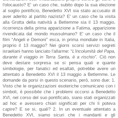
l'olocausto? E' un caso che, subito dopo la sua elezione
al soglio pontificio, Benedetto XVI sia stato accusato di
aver aderito al partito nazista? E' un caso che la visita
alla Grotta della natività a Betlemme sia il 13 maggio,
ricorrenza della prima apparizione a Fatima, apparizione
rivendicata dal mondo mussulmano? E' un caso che il
film “Angeli e Demoni” esca, in prima mondiale in Italia,
proprio il 13 maggio? Nei giorni scorsi servizi segreti
israeliani hanno lanciato l'allarme: “
L'incolumità del Papa,
durante il viaggio in Terra Santa, è a rischio”.
Ciò non
deve destare sorpresa se si pensa quali e quante
simbologie, per fanatici ed esaltati, potrebbe avere un
attentato a Benedetto XVI il 13 maggio a Betlemme. Le
domande da porsi in questo scenario, però, sono due: 1.
Visto che le organizzazioni esoteriche comunicano con i
simboli, è possibile che i problemi occorsi a Benedetto
XVI, nel corso del suo pontificato, siano stati organizzati
ad hoc e avessero chiari significati per chi li poteva
capire? E se si, quali? 2. In un eventuale attentato a
Benedetto XVI, siamo sicuri che i mandanti e gli