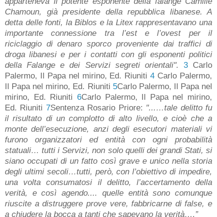
apparteneva il potente esponente della falange Camille
Chamoun, già presidente della repubblica libanese. A
detta delle fonti, la Biblos e la Litex rappresentavano una
importante connessione tra l’est e l’ovest per il
riciclaggio di denaro sporco proveniente dai traffici di
droga libanesi e per i contatti con gli esponenti politici
della Falange e dei Servizi segreti orientali".
3
Carlo
Palermo, Il Papa nel mirino, Ed. Riuniti
4
Carlo Palermo,
Il Papa nel mirino, Ed. Riuniti
5
Carlo Palermo, Il Papa nel
mirino, Ed. Riuniti
6
Carlo Palermo, Il Papa nel mirino,
Ed. Riuniti
7
Sentenza Rosario Priore:
"...…tale delitto fu
il risultato di un complotto di alto livello, e cioè che a
monte dell’esecuzione, anzi degli esecutori materiali vi
furono organizzatori ed entità con ogni probabilità
statuali… tutti i Servizi, non solo quelli dei grandi Stati, si
siano occupati di un fatto così grave e unico nella storia
degli ultimi secoli…tutti, però, con l’obiettivo di impedire,
una volta consumatosi il delitto, l’accertamento della
verità, e così agendo.... quelle entità sono comunque
riuscite a distruggere prove vere, fabbricarne di false, e
a chiudere la bocca a tanti che sapevano la verità….”