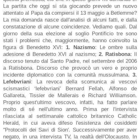
La partita che oggi si sta giocando prevede un nuovo
attentato al Papa da compiersi il 13 maggio a Betlemme?
La mia domanda nasce dall'analisi di alcuni fatti, e dalla
constatazione di alcune coincidenze. Vediamo quali. Dal
giorno della sua elezione al soglio Pontificio tre sono
stati i problemi che, maggiormente, hanno coinvolto la
figura di Benedetto XVI:
1. Nazismo
: Le ombre sulla
adesione di Benedetto XVI al nazismo;
2. Ratisbona
: Il
discorso tenuto dal Santo Padre, nel settembre del 2006
a Ratisbona. Discorso che provocò un vero e proprio
incidente diplomatico con la comunità mussulmana.
3.
Lefebvriani
: La revoca della scomunica ai vescovi
scismastici ‘lefebvriani’ Bernard Fellah, Alfonso de
Gallareta, Tissier de Mallerais e Richard Williamson.
Proprio quest'ultimo vescovo, infatti, ha fatto parlare
molto di sé nell'ultimo anno. Prima per l'intervista
rilasciata al settimanale cattolico britannico Catholic
Herald, in cui aveva difeso l'esistenza dei cosiddetti
''Protocolli dei Savi di Sion'. Successivamente per aver
negato, in una intervista TV, la realtà dell'Olocausto. In