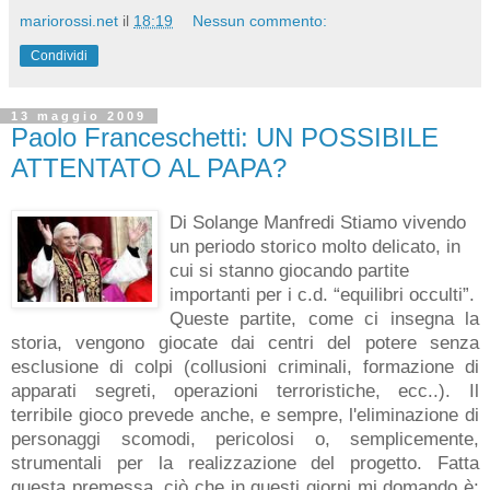
mariorossi.net
il
18:19
Nessun commento:
Condividi
13 maggio 2009
Paolo Franceschetti: UN POSSIBILE
ATTENTATO AL PAPA?
Di Solange Manfredi Stiamo vivendo
un periodo storico molto delicato, in
cui si stanno giocando partite
importanti per i c.d. “equilibri occulti”.
Queste partite, come ci insegna la
storia, vengono giocate dai centri del potere senza
esclusione di colpi (collusioni criminali, formazione di
apparati segreti, operazioni terroristiche, ecc..). Il
terribile gioco prevede anche, e sempre, l'eliminazione di
personaggi scomodi, pericolosi o, semplicemente,
strumentali per la realizzazione del progetto. Fatta
questa premessa, ciò che in questi giorni mi domando è: