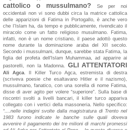
cattolico o mussulmano?
Se per noi
occidentali non vi sono dubbi circa la matrice cattolica
delle apparizioni di Fatima in Portogallo, è anche vero
che l’Islam ha, da tempo e pubblicamente, rivendicato il
miracolo come un fatto religioso musulmano. Fatima,
infatti, non è un nome cristiano, il paese adottò questo
nome durante la dominazione araba del XII secolo.
Secondo i mussulmani, dunque, sarebbe stata Fatima, la
figlia del profeta dell'Islam Muhammaa, ad apparire ai
GLI ATTENTATORI
pastorelli, non la Madonna.
Ali Agca
. Il Killer Turco Agca, estremista di destra
(scriveva poesie che esaltavano Hitler e il nazismo),
mussulmano, fanatico, con una sorella di nome Fatima,
disse di aver agito per volere “superiore”. Sulla base di
riscontri svolti a livelli bancari, il killer turco appariva
collegato con i vertici della massoneria. Nello specifico:
“....nelle indagini svolte dalla magistratura di Trento nel
1983 furono indicate le banche sulle quali doveva
avvenire il pagamento dei tre milioni di marchi promessi
ad Ali Agka per l’attentato al Papa... In questo diverso e