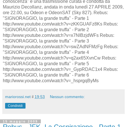
conoscenza" è una trasmissione curata e condotta da
Maurizio Decollanz, andata in onda lunedì 27 APRILE 2009,
ore 22.00, su Odeon e OdeonSAT (Sky 827). Rebus:
"SIGNORAGGIO, la grande truffa" - Parte 1
http://www.youtube.com/watch?v=zKKGUAFz8Ks Rebus:
"SIGNORAGGIO, la grande truffa" - Parte 2
http://www.youtube.com/watch?v=x7NIBzjdWFs Rebus:
"SIGNORAGGIO, la grande truffa" - Parte 3
http://www.youtube.com/watch?v=swZAdNFMzFg Rebus:
"SIGNORAGGIO, la grande truffa" - Parte 4
http://www.youtube.com/watch?v=q2ax65XvnCw Rebus:
"SIGNORAGGIO, la grande truffa" - Parte 5
http://www.youtube.com/watch?v=_GypRDAC1x4 Rebus:
"SIGNORAGGIO, la grande truffa" - Parte 6
http://www.youtube.com/watch?v=_hsprgqByMs
mariorossi.net
il
19:53
Nessun commento:
Condividi
15 maggio 2009
Rebus - JFK, La Cospirazione - Parte 1