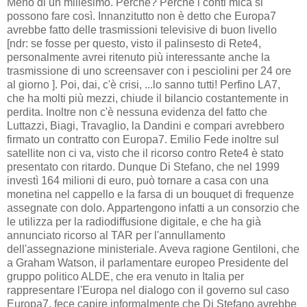
Meno di un millesimo. Perchè? Perchè i conti mica si
possono fare così. Innanzitutto non è detto che Europa7
avrebbe fatto delle trasmissioni televisive di buon livello
[ndr: se fosse per questo, visto il palinsesto di Rete4,
personalmente avrei ritenuto più interessante anche la
trasmissione di uno screensaver con i pesciolini per 24 ore
al giorno ]. Poi, dai, c'è crisi, ...lo sanno tutti! Perfino LA7,
che ha molti più mezzi, chiude il bilancio costantemente in
perdita. Inoltre non c'è nessuna evidenza del fatto che
Luttazzi, Biagi, Travaglio, la Dandini e compari avrebbero
firmato un contratto con Europa7. Emilio Fede inoltre sul
satellite non ci va, visto che il ricorso contro Rete4 è stato
presentato con ritardo. Dunque Di Stefano, che nel 1999
investì 164 milioni di euro, può tornare a casa con una
monetina nel cappello e la farsa di un bouquet di frequenze
assegnate con dolo. Appartengono infatti a un consorzio che
le utilizza per la radiodiffusione digitale, e che ha già
annunciato ricorso al TAR per l'annullamento
dell'assegnazione ministeriale. Aveva ragione Gentiloni, che
a Graham Watson, il parlamentare europeo Presidente del
gruppo politico ALDE, che era venuto in Italia per
rappresentare l'Europa nel dialogo con il governo sul caso
Europa7, fece capire informalmente che Di Stefano avrebbe