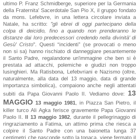
ultimo P. Franz Schmidberge, superiore per la Germania
della Fraternita' Sacerdotale San Pio X, il gruppo fondato
da mons. Lefebvre, in una lettera circolare inviata a
Natale, ha scritto:
''gli ebrei di oggi partecipano della
colpa di deicidio, fino a quando non prenderanno le
distanze dai loro predecessori credendo nella divinità' di
Gesù' Cristo
''. Questi “incidenti” (se provocati o meno
non si sa) hanno rischiato di danneggiare pesantemente
il Santo Padre, regalandone un'immagine che ben si è
prestata ad attacchi, polemiche e giudizi non troppo
lusinghieri. Ma Ratisbona, Lefebvriani e Nazismo (oltre,
naturalmente, alla data del 13 maggio, data di grande
importanza simbolica), compaiono anche negli attentati
13
subiti da Papa Giovanni Paolo II. Vediamo dove:
MAGGIO
13 maggio 1981
, in Piazza San Pietro, il
killer turco Ali Agka ferisce gravemente Papa Giovanni
Paolo II.
Il 13 maggio 1982
, durante il pellegrinaggio di
ringraziamento a Fatima, un attimo prima che riesca a
colpire il Santo Padre con una baionetta lunga 37
centimetri che nasconde sotto la tonaca, viene fermato il