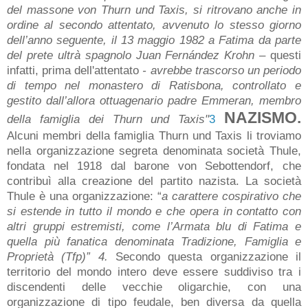
del massone von Thurn und Taxis, si ritrovano anche in
ordine al secondo attentato, avvenuto lo stesso giorno
dell’anno seguente, il 13 maggio 1982 a Fatima da parte
del prete ultrà spagnolo Juan Fernández Krohn –
questi
infatti, prima dell'attentato
- avrebbe trascorso un periodo
di tempo nel monastero di Ratisbona, controllato e
gestito dall’allora ottuagenario padre Emmeran, membro
NAZISMO.
della famiglia dei Thurn und Taxis"
3
Alcuni membri della famiglia Thurn und Taxis li troviamo
nella organizzazione segreta denominata società Thule,
fondata nel 1918 dal barone von Sebottendorf, che
contribuì alla creazione del partito nazista. La società
Thule è una organizzazione: “
a carattere cospirativo che
si estende in tutto il mondo e che opera in contatto con
altri gruppi estremisti, come l’Armata blu di Fatima e
quella più fanatica denominata Tradizione, Famiglia e
Proprietà (Tfp)” 4.
Secondo questa organizzazione il
territorio del mondo intero deve essere suddiviso tra i
discendenti delle vecchie oligarchie, con una
organizzazione di tipo feudale, ben diversa da quella