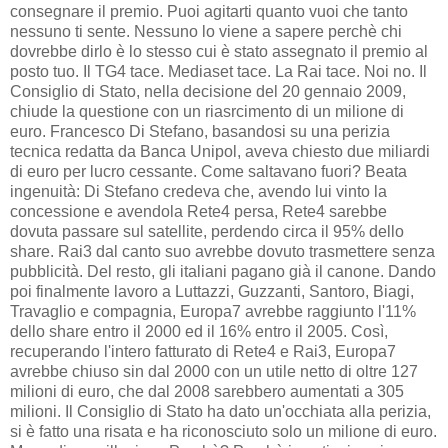
consegnare il premio. Puoi agitarti quanto vuoi che tanto
nessuno ti sente. Nessuno lo viene a sapere perchè chi
dovrebbe dirlo è lo stesso cui è stato assegnato il premio al
posto tuo. Il TG4 tace. Mediaset tace. La Rai tace. Noi no. Il
Consiglio di Stato, nella decisione del 20 gennaio 2009,
chiude la questione con un riasrcimento di un milione di
euro. Francesco Di Stefano, basandosi su una perizia
tecnica redatta da Banca Unipol, aveva chiesto due miliardi
di euro per lucro cessante. Come saltavano fuori? Beata
ingenuità: Di Stefano credeva che, avendo lui vinto la
concessione e avendola Rete4 persa, Rete4 sarebbe
dovuta passare sul satellite, perdendo circa il 95% dello
share. Rai3 dal canto suo avrebbe dovuto trasmettere senza
pubblicità. Del resto, gli italiani pagano già il canone. Dando
poi finalmente lavoro a Luttazzi, Guzzanti, Santoro, Biagi,
Travaglio e compagnia, Europa7 avrebbe raggiunto l'11%
dello share entro il 2000 ed il 16% entro il 2005. Così,
recuperando l'intero fatturato di Rete4 e Rai3, Europa7
avrebbe chiuso sin dal 2000 con un utile netto di oltre 127
milioni di euro, che dal 2008 sarebbero aumentati a 305
milioni. Il Consiglio di Stato ha dato un'occhiata alla perizia,
si è fatto una risata e ha riconosciuto solo un milione di euro.