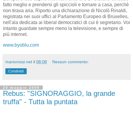
fatto meglio e prendersi gli spiccioli e tornare a casa, perchè
non tirava aria. Riporto una dichiarazione di Nicolò Rinaldi,
registrata nei suoi uffici al Parlamento Europeo di Bruxelles,
nell'ala dedicata ai liberal democratici di cui è segretario. Voi
intanto guardate sempre meno la televisione, e sempre di
più internet.
www.byoblu.com
mariorossi.net
il
08:08
Nessun commento:
Condividi
20 maggio 2009
Rebus: "SIGNORAGGIO, la grande
truffa" - Tutta la puntata