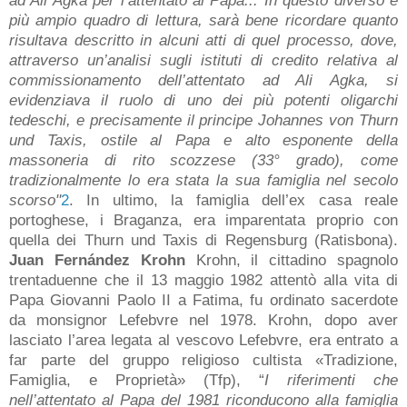
più ampio quadro di lettura, sarà bene ricordare quanto
risultava descritto in alcuni atti di quel processo, dove,
attraverso un’analisi sugli istituti di credito relativa al
commissionamento dell’attentato ad Ali Agka, si
evidenziava il ruolo di uno dei più potenti oligarchi
tedeschi, e precisamente il principe Johannes von Thurn
und Taxis, ostile al Papa e alto esponente della
massoneria di rito scozzese (33° grado), come
tradizionalmente lo era stata la sua famiglia nel secolo
scorso"
2
. In ultimo, la famiglia dell’ex casa reale
portoghese, i Braganza, era imparentata proprio con
quella dei Thurn und Taxis di Regensburg (Ratisbona).
Juan Fernández Krohn
Krohn, il cittadino spagnolo
trentaduenne che il 13 maggio 1982 attentò alla vita di
Papa Giovanni Paolo II a Fatima, fu ordinato sacerdote
da monsignor Lefebvre nel 1978. Krohn, dopo aver
lasciato l’area legata al vescovo Lefebvre, era entrato a
far parte del gruppo religioso cultista «Tradizione,
Famiglia, e Proprietà» (Tfp), “
I riferimenti che
nell’attentato al Papa del 1981 riconducono alla famiglia