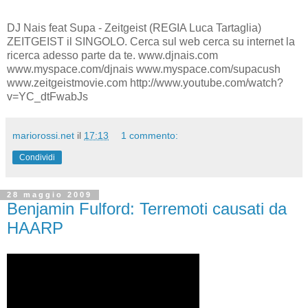
DJ Nais feat Supa - Zeitgeist (REGIA Luca Tartaglia)
ZEITGEIST il SINGOLO. Cerca sul web cerca su internet la
ricerca adesso parte da te. www.djnais.com
www.myspace.com/djnais www.myspace.com/supacush
www.zeitgeistmovie.com http://www.youtube.com/watch?
v=YC_dtFwabJs
mariorossi.net
il
17:13
1 commento:
Condividi
28 maggio 2009
Benjamin Fulford: Terremoti causati da
HAARP