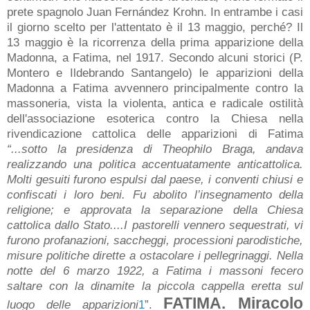
prete spagnolo Juan Fernández Krohn. In entrambe i casi
il giorno scelto per l'attentato è il 13 maggio, perché? Il
13 maggio è la ricorrenza della prima apparizione della
Madonna, a Fatima, nel 1917. Secondo alcuni storici (P.
Montero e Ildebrando Santangelo) le apparizioni della
Madonna a Fatima avvennero principalmente contro la
massoneria, vista la violenta, antica e radicale ostilità
dell'associazione esoterica contro la Chiesa nella
rivendicazione cattolica delle apparizioni di Fatima
“...sotto la presidenza di Theophilo Braga, andava
realizzando una politica accentuatamente anticattolica.
Molti gesuiti furono espulsi dal paese, i conventi chiusi e
confiscati i loro beni. Fu abolito l’insegnamento della
religione; e approvata la separazione della Chiesa
cattolica dallo Stato....I pastorelli vennero sequestrati, vi
furono profanazioni, saccheggi, processioni parodistiche,
misure politiche dirette a ostacolare i pellegrinaggi. Nella
notte del 6 marzo 1922, a Fatima i massoni fecero
saltare con la dinamite la piccola cappella eretta sul
FATIMA. Miracolo
luogo delle apparizioni
1
”.