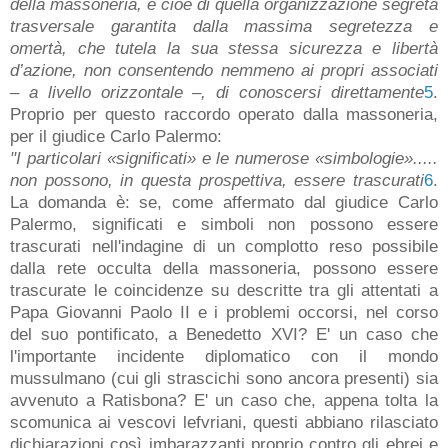
della massoneria, e cioè di quella organizzazione segreta
trasversale garantita dalla massima segretezza e
omertà, che tutela la sua stessa sicurezza e libertà
d’azione, non consentendo nemmeno ai propri associati
– a livello orizzontale –, di conoscersi direttamente
5
.
Proprio per questo raccordo operato dalla massoneria,
per il giudice Carlo Palermo:
"I particolari «significati» e le numerose «simbologie».....
non possono, in questa prospettiva, essere trascurati
6
.
La domanda è: se, come affermato dal giudice Carlo
Palermo, significati e simboli non possono essere
trascurati nell'indagine di un complotto reso possibile
dalla rete occulta della massoneria, possono essere
trascurate le coincidenze su descritte tra gli attentati a
Papa Giovanni Paolo II e i problemi occorsi, nel corso
del suo pontificato, a Benedetto XVI? E' un caso che
l'importante incidente diplomatico con il mondo
mussulmano (cui gli strascichi sono ancora presenti) sia
avvenuto a Ratisbona? E' un caso che, appena tolta la
scomunica ai vescovi lefvriani, questi abbiano rilasciato
dichiarazioni così imbarazzanti proprio contro gli ebrei e