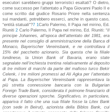
esecutori sarebbero gruppi terroristici esaltati? O dietro,
come successo per l'attentato a Papa Giovanni Paolo II e
come scritto dal giudice Rosario Priore nella sentenza
sui mandanti, potrebbero esserci, anche in questo caso,
“entità statuali"?
7
1
Carlo Palermo, Il Papa nel mirino, Ed.
Riuniti
2
Carlo Palermo, Il Papa nel mirino, Ed. Riuniti: “
Il
principe Johannes, all’epoca dell’attentato del 1981, era
presente nel consiglio di amministrazione della Banca di
Monaco, Bayerischer Vereinsbank, e ne controllava il
15% del pacchetto azionario. Sia questa che la filiale
londinese, la Union Bank of Bavaria, erano state
segnalate nell’inchiesta trentina relativamente al deposito
di tre milioni di marchi da parte del mafioso turco Bekir
Celenk, i tre milioni promessi ad Ali Agka per l’attentato
al Papa. La Bayerischer Vereinsbank rappresentava la
più stretta connessione bancaria con la Bulgarian
Foreign Trade Bank, considerata il polmone finanziario di
diverse operazioni sporche. Significativo, in particolare,
appariva il fatto che una sua filiale fosse la Litex Bank
(con sede in Beirut), azionista della Biblos Bank, cui