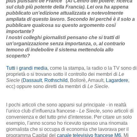
plus puissant de France" (Al Centro del potere: ricerca
sul club più potente della Francia). Lei ora ha appena
pubblicato un'edizione attualizzata e notevolmente
ampliata di questo lavoro. Secondo lei perché è il solo a
pubblicare qualcosa su questo argomento così
importante?
I nostri colleghi giornalisti pensano che si tratti di
un'organizzazione senza importanza, o, al contrario
temono di indebolire il sistema mettendola allo
scoperto?
Tutti i grandi media
, come la stampa, la radio o la TV sono di
proprietà o si trovano sotto il controllo dei membri di
Le
Siecle
(
Dassault
,
Rothschild
, Bollorè, Arnault,
Lagardere
,
ecc) oppure sono diretti da membri di
Le Siecle
.
I pochi articoli che sono apparsi sul principale - in realtà
l'unico club d'influenza francese -
Le Siecle
, sono articoli di
convenienza e del tutto privi d'interesse.
Per citare un solo
esempio, l'anno scorso ho ricevuto spesso una rinomata
giornalista che si occupa di economia che lavorava per il
programma Capital del
canale televisivo francese M6
. Mi