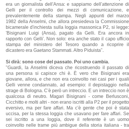
era un giornalista dell'Ansa: e sappiamo dell'attenzione di
Gelli per il controllo dei mezzi di comunicazione, e
prevalentemente della stampa. Negli appunti del marzo
1982 della Anselmi, che allora presiedeva la Commissione
bicamerale d'inchiesta sulla loggia massonica P2, si legge:
'Bisignani Luigi (Ansa), pagato da Gelli. Era ancora in
rapporto con Gelli'. Non solo: era anche stato il capo ufficio
stampa del ministero del Tesoro quando a ricoprire il
dicastero era Gaetano Stammati. Altro Piduista".
Si dirà: sono cose del passato. Poi uno cambia.
"Guardi, la Anselmi diceva che ricostruendo il passato di
una persona si capisce chi è. È vero che Bisignani era
giovane, allora, e che non era coinvolto nei casi per i quali
Gelli venne condannato, ad esempio: il depistaggio nella
strage di Bologna. C'è però un intreccio. E un intreccio non è
qualcosa di neutro. Magari Bisignani - come Berlusconi,
Cicchitto e molti altri - non erano iscritti alla P2 per il progetto
eversivo, ma per fare affari. Ma c'è gente che poi è stata
uccisa, per la stessa loggia che usavano per fare affari. Se
sei iscritto a una loggia, dove il referente è un uomo
coinvolto nelle trame più ambigue della storia italiana - tra