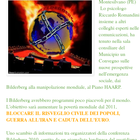
Montesilvano (PE)
Lo psicologo
Riccardo Romandini
insieme a altri
colleghi esperti nelle
comunicazioni, ha
tenuto nella sala
consiliare del
Municipio un
Convegno sulle
nuove prospettive
nell'emergenza
sociale, dai
Bilderberg alla manipolazione mondiale, al Piano HAARP.
I Bilderberg avrebbero programmi poco piacevoli per il mondo.
L'obiettivo sarà aumentare la povertà mondiale dal 2011,
BLOCCARE IL RISVEGLIO CIVILE DEI POPOLI,
GUERRA ALL'IRAN E CADUTA DELL'EURO
.
Uno scambio di informazioni tra organizzatori della conferenza
Bilderberg 2010, sentito da un giornalista londinese del quotidiano