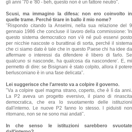
gli anni '70 e '80 - beh, questo non è un fattore neutro".
Scusi, ma immagino la difesa: non ero coinvolto in
quelle trame. Perché tirare in ballo il mio nome?
"Rispondo citando la Anselmi, nella sua relazione del 9
gennaio 1986 che concluse il lavoro della commissione: 'In
questo sistema democratico non v'è né può esservi posto
per nicchie nascoste o burattinai di sorta, perché il sistema
che ci siamo dato è tale che in questo Paese chi ha idee da
affermare o interessi da difendere è libero di farlo. Se
qualcuno si nasconde, ha qualcosa da nascondere'. E, mi
permetto di dire: se Bisignani è stato colpito, allora il potere
berlusconiano è in una fase delicata".
Lei suggerisce che l'arresto va a colpire il governo.
"Va a colpire quel magma strano, coperto, che è lì da anni.
La P2 aveva un progetto eversivo, il piano di rinascita
democratica, che era lo svuotamento delle istituzioni
dall'interno. Le nuove P2 fanno lo stesso. I piduisti non
ritornano, non se ne sono mai andati".
In che senso le istituzioni sarebbero svuotate
dall'interno?