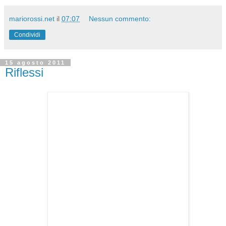
mariorossi.net
il
07:07
Nessun commento:
Condividi
15 agosto 2011
Riflessi