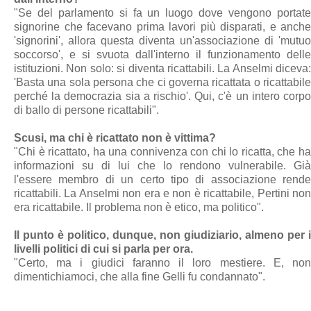
"Se del parlamento si fa un luogo dove vengono portate
signorine che facevano prima lavori più disparati, e anche
'signorini', allora questa diventa un'associazione di 'mutuo
soccorso', e si svuota dall'interno il funzionamento delle
istituzioni. Non solo: si diventa ricattabili. La Anselmi diceva:
'Basta una sola persona che ci governa ricattata o ricattabile
perché la democrazia sia a rischio'. Qui, c'è un intero corpo
di ballo di persone ricattabili".
Scusi, ma chi è ricattato non è vittima?
"Chi è ricattato, ha una connivenza con chi lo ricatta, che ha
informazioni su di lui che lo rendono vulnerabile. Già
l'essere membro di un certo tipo di associazione rende
ricattabili. La Anselmi non era e non è ricattabile, Pertini non
era ricattabile. Il problema non è etico, ma politico".
Il punto è politico, dunque, non giudiziario, almeno per i
livelli politici di cui si parla per ora.
"Certo, ma i giudici faranno il loro mestiere. E, non
dimentichiamoci, che alla fine Gelli fu condannato".