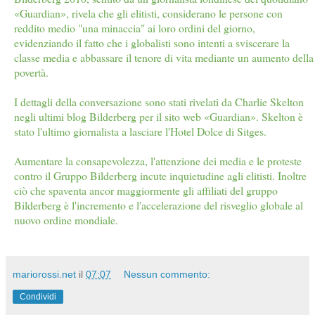
«Guardian», rivela che gli elitisti, considerano le persone con
reddito medio "una minaccia" ai loro ordini del giorno,
evidenziando il fatto che i globalisti sono intenti a sviscerare la
classe media e abbassare il tenore di vita mediante un aumento della
povertà.
I dettagli della conversazione sono stati rivelati da Charlie Skelton
negli ultimi blog Bilderberg per il sito web «Guardian». Skelton è
stato l'ultimo giornalista a lasciare l'Hotel Dolce di Sitges.
Aumentare la consapevolezza, l'attenzione dei media e le proteste
contro il Gruppo Bilderberg incute inquietudine agli elitisti. Inoltre
ciò che spaventa ancor maggiormente gli affiliati del gruppo
Bilderberg è l'incremento e l'accelerazione del risveglio globale al
nuovo ordine mondiale.
mariorossi.net
il
07:07
Nessun commento:
Condividi