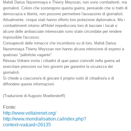
Mahdi Darius Nazemroaya e Thierry Meyssan, non sono combattenti, ma
giornalisti. Coloro che sostengono questa guerra, pensando che si tratti di
democrazia e libertà, non possono permettere l'assassinio di giornalisti.
Attualmente, cinque stati hanno offerto loro protezione diplomatica. Ma i
combattimenti intorno all'Hotel impediscono loro di lasciare i locali e
alcune delle ambasciate interessate sono state circondate per rendere
impossibile l'accesso.
Consapevoli delle minacce che incombono su di loro, Mahdi Darius
Nazemroaya Thierry Meyssan non hanno alcuna intenzione di esporsi a
qualsiasi "pallottola vagante".
Réseau Voltaire invita i cittadini di quei paesi coinvolti nella guerra ad
esercitare pressioni sui loro governi per garantire la sicurezza dei
giornalisti.
Si chiede a ciascuno/a di giocare il proprio ruolo di cittadino/a e di
diffondere queste informazioni.
(Traduzione di Augusto Moellendorff)
Fonte:
http://www.voltairenet.org/
http://www.mondialisation.ca/index.php?
context=va&aid=26135