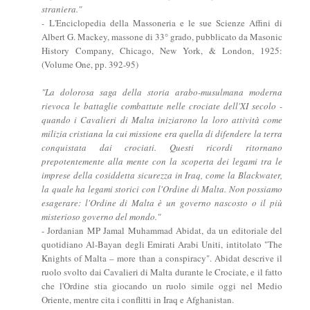
straniera."
-
L'Enciclopedia della Massoneria e le sue Scienze Affini di
Albert G. Mackey, massone di 33° grado, pubblicato da Masonic
History Company, Chicago, New York, & London, 1925:
(Volume One, pp. 392-95)
"La dolorosa saga della storia arabo-musulmana moderna
rievoca le battaglie combattute nelle crociate dell'XI secolo -
quando i Cavalieri di Malta iniziarono la loro attività come
milizia cristiana la cui missione era quella di difendere la terra
conquistata dai crociati. Questi ricordi ritornano
prepotentemente alla mente con la scoperta dei legami tra le
imprese della cosiddetta sicurezza in Iraq, come la Blackwater,
la quale ha legami storici con l'Ordine di Malta. Non possiamo
esagerare: l'Ordine di Malta è un governo nascosto o il più
misterioso governo del mondo."
- Jordanian MP Jamal Muhammad Abidat, da un editoriale del
quotidiano Al-Bayan degli Emirati Arabi Uniti, intitolato "The
Knights of Malta – more than a conspiracy". Abidat descrive il
ruolo svolto dai Cavalieri di Malta durante le Crociate, e il fatto
che l'Ordine stia giocando un ruolo simile oggi nel Medio
Oriente, mentre cita i conflitti in Iraq e Afghanistan.