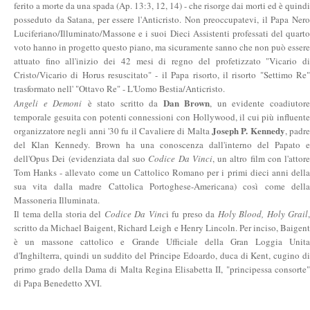
ferito a morte da una spada (Ap. 13:3, 12, 14) - che risorge dai morti ed è quindi
posseduto da Satana, per essere l'Anticristo. Non preoccupatevi, il Papa Nero
Luciferiano/Illuminato/Massone e i suoi Dieci Assistenti professati del quarto
voto hanno in progetto questo piano, ma sicuramente sanno che non può essere
attuato fino all'inizio dei 42 mesi di regno del profetizzato "Vicario di
Cristo/Vicario di Horus resuscitato" - il Papa risorto, il risorto "Settimo Re"
trasformato nell' "Ottavo Re" - L'Uomo Bestia/Anticristo.
Dan Brown
Angeli e Demoni
è stato scritto da
, un evidente coadiutor
temporale gesuita con potenti connessioni con Hollywood, il cui più influente
Joseph P. Kennedy
organizzatore negli anni '30 fu il Cavaliere di Malta
, padr
del Klan Kennedy. Brown ha una conoscenza dall'interno del Papato e
dell'Opus Dei (evidenziata dal suo
Codice Da Vinci
, un altro film con l'attore
Tom Hanks - allevato come un Cattolico Romano per i primi dieci anni della
sua vita dalla madre Cattolica Portoghese-Americana) così come della
Massoneria Illuminata.
Il tema della storia del
Codice Da Vinc
i fu preso da
Holy Blood, Holy Grail
,
scritto da Michael Baigent, Richard Leigh e Henry Lincoln. Per inciso, Baigent
è un massone cattolico e Grande Ufficiale della Gran Loggia Unita
d'Inghilterra, quindi un suddito del Principe Edoardo, duca di Kent, cugino di
primo grado della Dama di Malta Regina Elisabetta II, "principessa consorte"
di Papa Benedetto XVI.