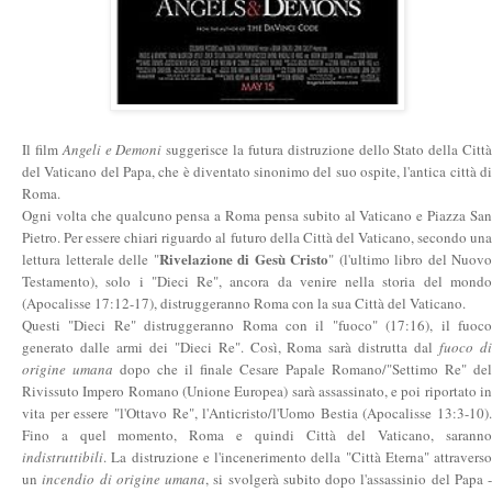
Il film
Angeli e Demoni
suggerisce la futura distruzione dello Stato della Citt
del Vaticano del Papa, che è diventato sinonimo del suo ospite, l'antica città di
Roma.
Ogni volta che qualcuno pensa a Roma pensa subito al Vaticano e Piazza San
Pietro. Per essere chiari riguardo al futuro della Città del Vaticano, secondo una
Rivelazione di Gesù Cristo
lettura letterale delle "
" (l'ultimo libro del Nuovo
Testamento), solo i "Dieci Re", ancora da venire nella storia del mondo
(Apocalisse 17:12-17), distruggeranno Roma con la sua Città del Vaticano.
Questi "Dieci Re" distruggeranno Roma con il "fuoco" (17:16), il fuoco
generato dalle armi dei "Dieci Re". Così, Roma sarà distrutta dal
fuoco d
origine umana
dopo che il finale Cesare Papale Romano/"Settimo Re" del
Rivissuto Impero Romano (Unione Europea) sarà assassinato, e poi riportato in
vita per essere "l'Ottavo Re", l'Anticristo/l'Uomo Bestia (Apocalisse 13:3-10).
Fino a quel momento, Roma e quindi Città del Vaticano, saranno
indistruttibili
. La distruzione e l'incenerimento della "Città Eterna" attraverso
un
incendio di origine umana
, si svolgerà subito dopo l'assassinio del Papa -