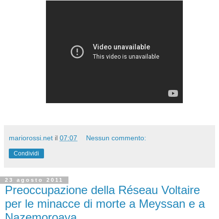
mariorossi.net
il
07:07
Nessun commento:
Condividi
23 agosto 2011
Preoccupazione della Réseau Voltaire
per le minacce di morte a Meyssan e a
Nazemoroaya