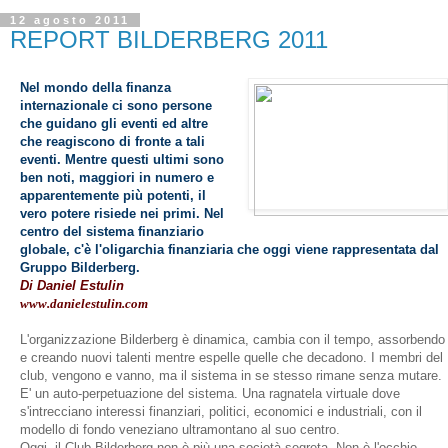
12 agosto 2011
REPORT BILDERBERG 2011
Nel mondo della finanza
internazionale ci sono persone
che guidano gli eventi ed altre
che reagiscono di fronte a tali
eventi. Mentre questi ultimi sono
ben noti, maggiori in numero e
apparentemente più potenti, il
vero potere risiede nei primi. Nel
centro del sistema finanziario
globale, c'è l'oligarchia finanziaria che oggi viene rappresentata dal
Gruppo Bilderberg.
Di Daniel Estulin
www.danielestulin.com
L'organizzazione Bilderberg è dinamica, cambia con il tempo, assorbendo
e creando nuovi
talenti
mentre espelle quelle che decadono
. I membri del
club, vengono e vanno, ma il sistema in se stesso rimane senza mutare.
E' un auto-perpetuazione del sistema. Una ragnatela virtuale dove
s'intrecciano interessi finanziari, politici, economici e industrial
i,
con il
modello di fondo veneziano ultramontano al suo centro.
Oggi, il Club Bilderberg non è più una società segreta. Non è l'occhio