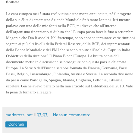
ricattata.
La casa europea mai è stata così vicina a una morte annunciata, né il progetto
della sua élite di creare una Azienda Mondiale SpA tanto lontani. Ieri mentre
parlavo con una delle mie fonti nella BCE, mi diceva che all'interno
dell'organismo finanziario si dubita che l'Europa possa farcela fino a settembre.
Magari e che Dio li ascolti. Nel frattempo, sono appena terminate varie riunioni
segrete ai più alti livelli della Federal Reserve, della BCE, dei rappresentanti
della Banca Mondiale e del FMI che si sono tenute all'isola di Capri in Italia.
Obbiettivi della riunione? Il Piano B per l'Europa. La brutta copia del
documento mette in discussione se proseguire con questa pazzia chiamata
Europa. La Serie A dell'Europa sarebbe formata da Francia, Germania, Paesi
Bassi, Belgio, Lussemburgo, Finlandia, Austria e Svezia. La seconda divisione
da paesi come Portogallo, Spagna, Irlanda, Ungheria, Lettonia, Lituania,
eccetera. Già ne avevo parlato nella mia articolo sul Bilderberg del 2010. Vale
la pena di tornarlo a leggere.
mariorossi.net
il
07:07
Nessun commento:
Condividi