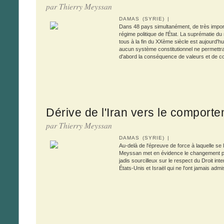
par Thierry Meyssan
DAMAS (SYRIE) |
Dans 48 pays simultanément, de très impor
régime politique de l'État. La suprématie 
tous à la fin du XXème siècle est aujourd'
aucun système constitutionnel ne permettra
d'abord la conséquence de valeurs et de 
Dérive de l'Iran vers le comporte
par Thierry Meyssan
DAMAS (SYRIE) |
Au-delà de l'épreuve de force à laquelle se
Meyssan met en évidence le changement pr
jadis sourcilleux sur le respect du Droit inter
États-Unis et Israël qui ne l'ont jamais admi