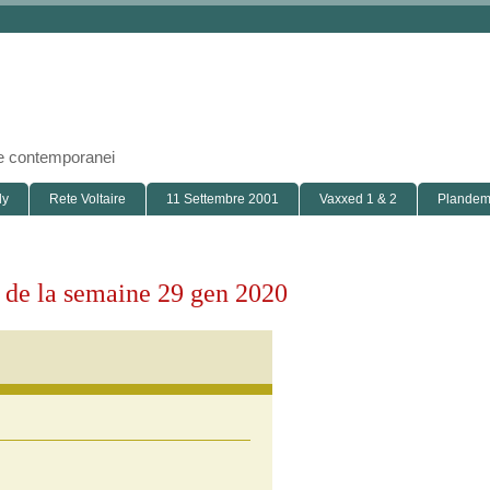
i e contemporanei
ly
Rete Voltaire
11 Settembre 2001
Vaxxed 1 & 2
Plandemi
s de la semaine 29 gen 2020