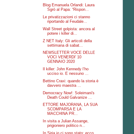
Blog Emanuela Orlandi: Laura
Sgrò al Papa: “Rispon...
Le privatizzazioni ci stanno
riportando al Feudale...
Wall Street golpista: ancora al
potere i killer di...
Z NET Italy: Gli articoli della
settimana di sabat...
NEWSLETTER VOCE DELLE
VOCI VENERDI' 10
GENNAIO 2020
Il killer: John Kennedy l’ho
ucciso io. E nessuno ...
Bettino Craxi: quando la storia è
davvero maestra ...
Democracy Now!: Soleimani's
Death Could Galvanize ...
ETTORE MAJORANA, LA SUA
SCOMPARSA E LA
MACCHINA PR...
In visita a Julian Assange,
prigioniero politico n...
In Siria io ci sono stato: ecco