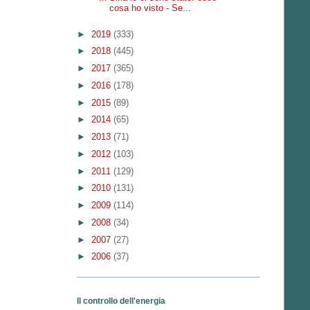
cosa ho visto - Se...
►
2019
(333)
►
2018
(445)
►
2017
(365)
►
2016
(178)
►
2015
(89)
►
2014
(65)
►
2013
(71)
►
2012
(103)
►
2011
(129)
►
2010
(131)
►
2009
(114)
►
2008
(34)
►
2007
(27)
►
2006
(37)
Il controllo dell'energia