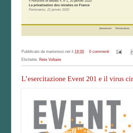
« Horizons et débats », n°1, 20 janvier 2020
La privatisation des retraites en France
Partenaires, 21 janvier 2020
abonnement
Réclamations
Pubblicato da
mariorossi.net
il
19:00
0 commenti
Etichette:
Rete Voltaire
L’esercitazione Event 201 e il virus ci