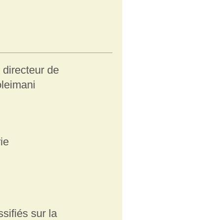
e directeur de
oleimani
ie
ifiés sur la