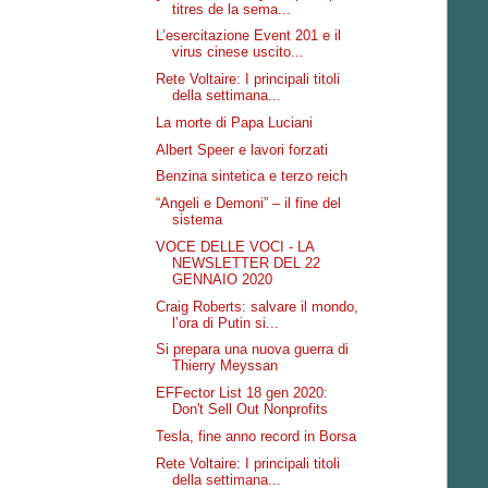
titres de la sema...
L’esercitazione Event 201 e il
virus cinese uscito...
Rete Voltaire: I principali titoli
della settimana...
La morte di Papa Luciani
Albert Speer e lavori forzati
Benzina sintetica e terzo reich
“Angeli e Demoni” – il fine del
sistema
VOCE DELLE VOCI - LA
NEWSLETTER DEL 22
GENNAIO 2020
Craig Roberts: salvare il mondo,
l’ora di Putin si...
Si prepara una nuova guerra di
Thierry Meyssan
EFFector List 18 gen 2020:
Don't Sell Out Nonprofits
Tesla, fine anno record in Borsa
Rete Voltaire: I principali titoli
della settimana...