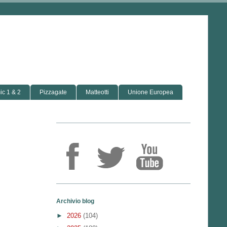
c 1 & 2
Pizzagate
Matteotti
Unione Europea
Archivio blog
►
2026
(104)