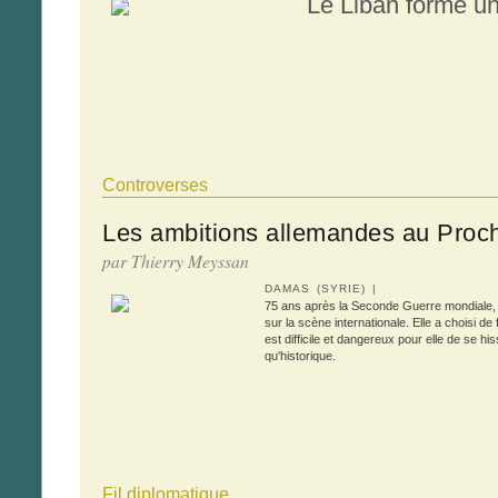
Le Liban forme u
Controverses
Les ambitions allemandes au Proch
par Thierry Meyssan
DAMAS (SYRIE) |
75 ans après la Seconde Guerre mondiale, 
sur la scène internationale. Elle a choisi de 
est difficile et dangereux pour elle de se 
qu'historique.
Fil diplomatique