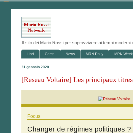
Il sito dei Mario Rossi per sopravvivere ai tempi modern
Libri
Cerca
News
MRN Daily
MRN Week
31 gennaio 2020
[Reseau Voltaire] Les principaux titre
Focus
Changer de régimes politiques ?