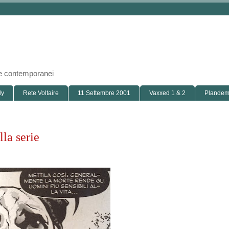
i e contemporanei
ly
Rete Voltaire
11 Settembre 2001
Vaxxed 1 & 2
Plandemi
la serie