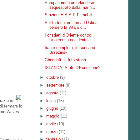
Europarlamentare irlandese
sequestrato dalla marin...
Stazioni H.A.A.R.P. mobili
Per tutti coloro che ad Ustica
persero la Vita o c...
I cristiani d’Oriente contro
l’ingerenza occidentale
Iran e complotti, lo scenario
Brzezinski
Gheddafi: la foto-storia
ISLANDA: Stato D'Eccezione?
►
ottobre
(9)
►
settembre
(9)
►
agosto
(11)
arazione
►
luglio
(15)
di fermare lo
►
giugno
(10)
eedom Waves.
►
maggio
(11)
►
aprile
(10)
►
marzo
(11)
►
febbraio
(12)
“giornalisti” e