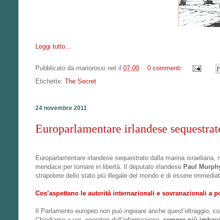
Leggi tutto...
Pubblicato da
mariorossi.net
il
07:00
0 commenti
Etichette:
The Secret
24 novembre 2011
Europarlamentare irlandese sequestrato
Europarlamentare irlandese sequestrato dalla marina israeliana, m
mendace per tornare in libertà. Il deputato irlandese
Paul Murph
strapotere dello stato più illegale del mondo e di essere immedia
Cos’aspettano le autorità internazionali e sovranazionali a po
Il Parlamento europeo non può ingoiare anche quest’oltraggio, co
Chiediamo a voi, operatori dell’informazione,
sempre più imbava