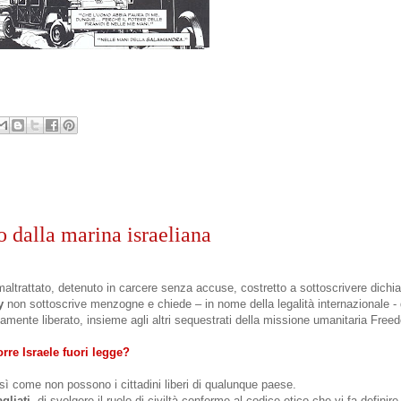
 dalla marina israeliana
altrattato, detenuto in carcere senza accuse, costretto a sottoscrivere dichi
y
non sottoscrive menzogne e chiede – in nome della legalità internazionale - 
tamente liberato, insieme agli altri sequestrati della missione umanitaria Fr
rre Israele fuori legge?
sì come non possono i cittadini liberi di qualunque paese.
gliati
, di svolgere il ruolo di civiltà conforme al codice etico che vi fa definire 