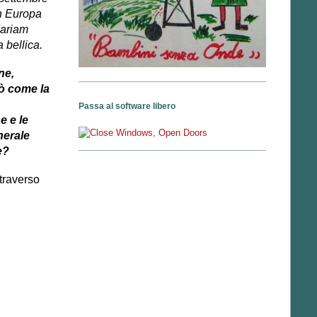
in Europa
Mariam
 bellica.
ne,
rò come la
Passa al software libero
e e le
nerale
e?
ttraverso