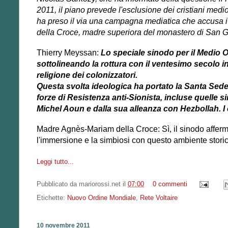
2011, il piano prevede l'esclusione dei cristiani medi
ha preso il via una campagna mediatica che accusa i c
della Croce, madre superiora del monastero di San Gi
Thierry Meyssan:
Lo speciale sinodo per il Medio Or
sottolineando la rottura con il ventesimo secolo in
religione dei colonizzatori.
Questa svolta ideologica ha portato la Santa Sede 
forze di Resistenza anti-Sionista, incluse quelle s
Michel Aoun e dalla sua alleanza con Hezbollah. I c
Madre Agnès-Mariam della Croce: Sì, il sinodo afferma
l'immersione e la simbiosi con questo ambiente storic
Leggi tutto...
Pubblicato da
mariorossi.net
il
07:00
0 commenti
Etichette:
Nuovo Ordine Mondiale
,
Rete Voltaire
10 novembre 2011