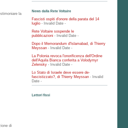
News dalla Rete Voltaire
estimoniare la
Fascisti ospiti d'onore della parata del 14
luglio
- Invalid Date
-
Rete Voltaire sospende le
pubblicazioni
- Invalid Date
-
Dopo il Memorandum d'Islamabad, di Thierry
Meyssan
- Invalid Date
-
La Polonia revoca l'onorificenza dell'Ordine
dell'Aquila Bianca conferita a Volodymyr
Zelensky
- Invalid Date
-
Lo Stato di Israele deve essere de-
fascistizzato?, di Thierry Meyssan
- Invalid
Date
-
Lettori fissi
zione di