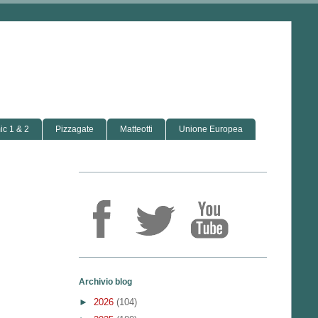
c 1 & 2
Pizzagate
Matteotti
Unione Europea
Archivio blog
►
2026
(104)