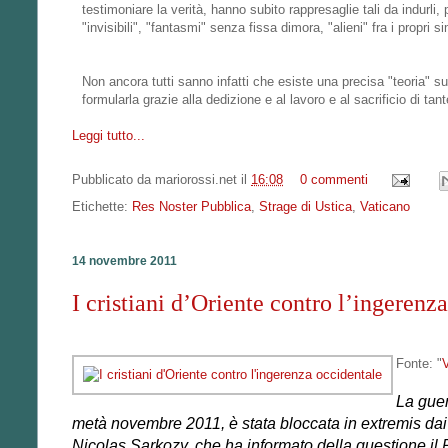
testimoniare la verità, hanno subito rappresaglie tali da indurli, 
"invisibili", "fantasmi" senza fissa dimora, "alieni" fra i propr
Non ancora tutti sanno infatti che esiste una precisa "teoria" su
formularla grazie alla dedizione e al lavoro e al sacrificio di t
Leggi tutto...
Pubblicato da
mariorossi.net
il
16:08
0 commenti
Etichette:
Res Noster Pubblica
,
Strage di Ustica
,
Vaticano
14 novembre 2011
I cristiani d’Oriente contro l’ingerenz
Fonte: "
V
La guer
metà novembre 2011, è stata bloccata in extremis dai
Nicolas Sarkozy, che ha informato della questione il 