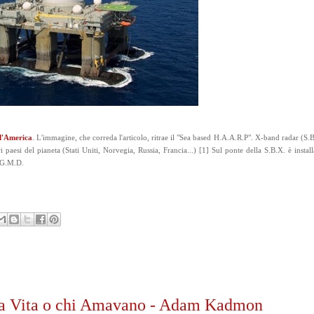
 d'America
. L'immagine, che correda l'articolo, ritrae il "Sea based H.A.A.R.P". X-band radar (S.B
paesi del pianeta (Stati Uniti, Norvegia, Russia, Francia...) [1] Sul ponte della S.B.X. è install
a G.M.D.
o la Vita o chi Amavano - Adam Kadmon