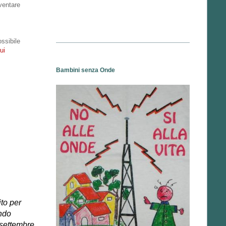
iventare
ossibile
ui
Bambini senza Onde
ito per
ondo
 settembre