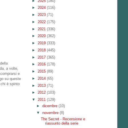
►
2025
(180)
►
2024
(116)
►
2023
(71)
►
2022
(175)
►
2021
(336)
►
2020
(362)
►
2019
(333)
►
2018
(445)
►
2017
(365)
 della
►
2016
(178)
da, a volte,
►
2015
(89)
 comprarsi e
►
2014
(65)
ngo su queste
chi è spinto
►
2013
(71)
►
2012
(103)
▼
2011
(129)
►
dicembre
(10)
▼
novembre
(8)
The Secret - Recensione e
riassunto della serie