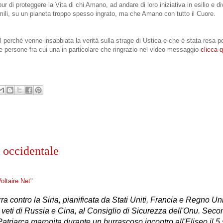
pur di proteggere la Vita di chi Amano, ad andare di loro iniziativa in esilio e d
i simili, su un pianeta troppo spesso ingrato, ma che Amano con tutto il Cuore.
l perché venne insabbiata la verità sulla strage di Ustica e che è stata resa p
ante persone fra cui una in particolare che ringrazio nel video messaggio
clicca q
a occidentale
oltaire Net
"
ra contro la Siria, pianificata da Stati Uniti, Francia e Regno Un
 veti di Russia e Cina, al Consiglio di Sicurezza dell'Onu. Sec
Patriarca maronita durante un burrascoso incontro all'Eliseo il 5