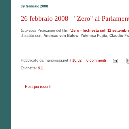
09 febbraio 2008
26 febbraio 2008 - "Zero" al Parlame
Bruxelles
Proiezione del film
"
Zero - Inchiesta sull'11 settembr
dibattito con:
Andreas von Bulow
,
Yukihisa Fujita
,
Claudio Fr
Pubblicato da
mariorossi.net
il
18:32
0 commenti
Etichette:
911
Post più recenti