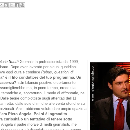
leria Scotti
Giornalista professionista dal 1999,
ismo. Dopo aver lavorato per alcuni quotidiani
 dove oggi cura e conduce
Rebus, questioni di
ia" è il filo conduttore del tuo programma. Un
noscenza
?
«Un bilancio positivo e certamente
assomiglierebbe ma, in poco tempo, credo sia
 tematiche e, soprattutto, il modo di affrontarle, ne
alle teorie complottiste sugli attentati dell’11
nfretta, dalle scie chimiche alle verità storiche su
enzionali. Anzi, abbiamo voluto dare ampio spazio a
c’era Piero Angela. Poi si è ingrandito
a curiosità o un tentativo di tenere sotto
Angela il padre morale di molti giornalisti, me
ete di conoscenza è diventata un’esigenza comune.