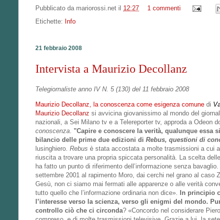
Pubblicato da
mariorossi.net
il
12:27
1 commenti
Etichette:
Info
21 febbraio 2008
Intervista a Maurizio Decollanz
Telegiornaliste anno IV N. 5 (130) del 11 febbraio 2008
Maurizio Decollanz, la conoscenza come esigenza comune
di
Va
Maurizio Decollanz
si avvicina giovanissimo al mondo del giornal
nazionali, a Sei Milano tv e a Telereporter tv, approda a Odeon
conoscenza
.
"Capire e conoscere la verità, qualunque essa s
bilancio delle prime due edizioni di
Rebus, questioni di co
lusinghiero.
Rebus
è stata accostata a molte trasmissioni a cui 
riuscita a trovare una propria spiccata personalità. La scelta delle
ha fatto un punto di riferimento dell’informazione senza bavaglio. D
settembre 2001 al rapimento Moro, dai cerchi nel grano al caso Za
Gesù, non ci siamo mai fermati alle apparenze o alle verità conv
tutto quello che l’informazione ordinaria non dice».
In principio 
l’interesse verso la scienza, verso gli enigmi del mondo. Pur
controllo ciò che ci circonda
? «Concordo nel considerare Piero 
compreso, e di molte trasmissioni televisive. Grazie a lui, la s