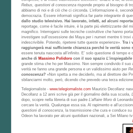
Rebus, questioni di conoscenza
risponde proprio al bisogno di t
abbiamo di noi e di ciò che ci circonda. L’informazione è, second
democrazia. Essere informati significa far parte integrante di qu
dallo studio televisivo. Hai lavorato, infatti, ad alcuni repor
reportage, come è facile intuire, è la parte più elettrizzante del 
magnifico. Interrogarsi sulle tecniche costruttive che hanno portat
investigare sull’ossessione dei Maya per i numeri mentre ti trovi 
indescrivibile. Potendo, ripeterei tutte queste esperienze».
Tra i 
raggiungerà mai sufficiente chiarezza perché le verità sono 
essere tenuta nascosta all’infinito. E’ solo questione di tempo e
anche di
Massimo Polidoro
con il suo spazio
L’inspiegabile
grande stima che ho per Massimo. Non sempre condivido il suo ap
verità ne fanno una grande persona e un validissimo aiuto per
Re
conoscenza
?
«Non spetta a me deciderlo, ma al direttore dei P
sbilanciarmi molto, però, dicendo che prevedo una terza edizione.
Telegiornaliste -
www.telegiornaliste.com
Maurizio Decollanz nasce
Decollanz a 12 anni scrive già per il giornalino della sua scuola,
dopo, scopre nella libreria di suo padre
L’affaire Moro
di Leonardo
cercare la verità. Qualunque essa sia. Al rapimento e all’uccisione
questioni di conoscenza
, la trasmissione che cura e conduce su
Odeon ha lavorato per alcuni quotidiani nazionali, a Sei Milano tv 