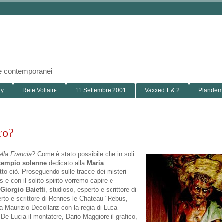
i e contemporanei
ly
Rete Voltaire
11 Settembre 2001
Vaxxed 1 & 2
Plandemi
ro?
ella Francia
? Come è stato possibile che in soli
 tempio solenne
dedicato alla
Maria
tto ciò. Proseguendo sulle tracce dei misteri
 e con il solito spirito vorremo capire e
:
Giorgio Baietti
, studioso, esperto e scrittore di
erto e scrittore di Rennes le Chateau "Rebus,
a Maurizio Decollanz con la regia di Luca
o De Lucia il montatore, Dario Maggiore il grafico,