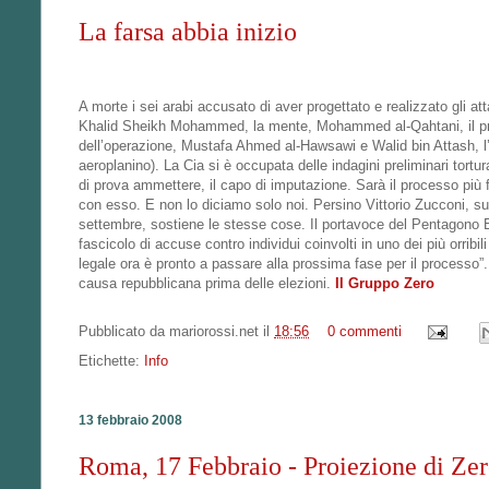
La farsa abbia inizio
A morte i sei arabi accusato di aver progettato e realizzato gli 
Khalid Sheikh Mohammed, la mente, Mohammed al-Qahtani, il presu
dell’operazione, Mustafa Ahmed al-Hawsawi e Walid bin Attash, l’
aeroplanino). La Cia si è occupata delle indagini preliminari tort
di prova ammettere, il capo di imputazione. Sarà il processo più 
con esso. E non lo diciamo solo noi. Persino Vittorio Zucconi, su 
settembre, sostiene le stesse cose. Il portavoce del Pentagono 
fascicolo di accuse contro individui coinvolti in uno dei più orribili
legale ora è pronto a passare alla prossima fase per il process
causa repubblicana prima delle elezioni.
Il Gruppo Zero
Pubblicato da
mariorossi.net
il
18:56
0 commenti
Etichette:
Info
13 febbraio 2008
Roma, 17 Febbraio - Proiezione di Ze