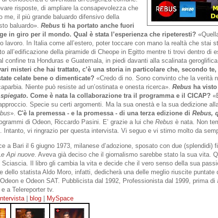
rovare risposte, di ampliare la consapevolezza che
o me, il più grande baluardo difensivo della
esto baluardo».
Rebus
ti ha portato anche fuori
tage in giro per il mondo. Qual è stata l’esperienza che ripeteresti?
«Quella
mio lavoro. In Italia come all’estero, poter toccare con mano la realtà che stai 
o all’edificazione della piramide di Cheope in Egitto mentre ti trovi dentro di 
al confine tra Honduras e Guatemala, in piedi davanti alla scalinata geroglific
vari misteri che hai trattato, c’è una storia in particolare che, secondo te
state celate bene o dimenticate?
«Credo di no. Sono convinto che la verità 
 caparbia. Niente può resiste ad un’ostinata e onesta ricerca».
Rebus
ha visto
 spiegato
. Come è nata la collaborazione tra il programma e il CICAP?
«E
proccio. Specie su certi argomenti. Ma la sua onestà e la sua dedizione alla 
bus
».
C'è la premessa - e la promessa - di una terza edizione di
Rebus, q
rogrammi di Odeon, Riccardo Pasini. E’ grazie a lui che
Rebus
è nata. Non te
 Intanto, vi ringrazio per questa intervista. Vi seguo e vi stimo molto da sem
 a Bari il 6 giugno 1973, milanese d’adozione, sposato con due (splendidi) fi
Le Api nuove
. Aveva già deciso che il giornalismo sarebbe stato la sua vita.
 Sciascia. Il libro gli cambia la vita e decide che il vero senso della sua pass
 dello statista Aldo Moro, infatti, dedicherà una delle meglio riuscite puntate 
 Odeon e Odeon SAT. Pubblicista dal 1992, Professionista dal 1999, prima di
e a Telereporter tv.
intervista
|
blog
|
MySpace