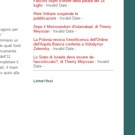
Fascisti ospiti d'onore della parata del 14
luglio
- Invalid Date
-
Rete Voltaire sospende le
pubblicazioni
- Invalid Date
-
Dopo il Memorandum d'Islamabad, di Thierry
ntagono per
Meyssan
- Invalid Date
-
o”
La Polonia revoca l'onorificenza dell'Ordine
 nemmeno un
dell'Aquila Bianca conferita a Volodymyr
o quali fonti
Zelensky
- Invalid Date
-
itivamente
dell’11
Lo Stato di Israele deve essere de-
fascistizzato?, di Thierry Meyssan
- Invalid
mpletare il
Date
-
ati; il team
 aiuto alla
Lettori fissi