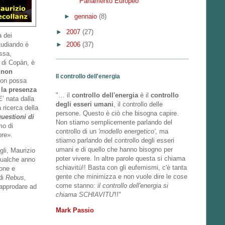
Parlamento Europeo
►
gennaio
(8)
►
2007
(27)
 dei
►
2006
(37)
studiando è
essa,
a di Copàn, è
, non
Il controllo dell'energia
non possa
 la presenza
"… il
controllo dell'energia
è il
controllo
’ nata dalla
degli esseri umani
, il controllo delle
ricerca della
persone. Questo è ciò che bisogna capire.
uestioni di
Non stiamo semplicemente parlando del
mo di
controllo di un
'modello energetico'
, ma
pre».
stiamo parlando del controllo degli esseri
umani e di quello che hanno bisogno per
gli, Maurizio
poter vivere. In altre parole questa si chiama
 Qualche anno
schiavitù!! Basta con gli eufemismi, c'è tanta
ione e
gente che minimizza e non vuole dire le cose
di
Rebus,
come stanno:
il controllo dell'energia si
 approdare ad
chiama SCHIAVITU'
!!"
Mark Passio