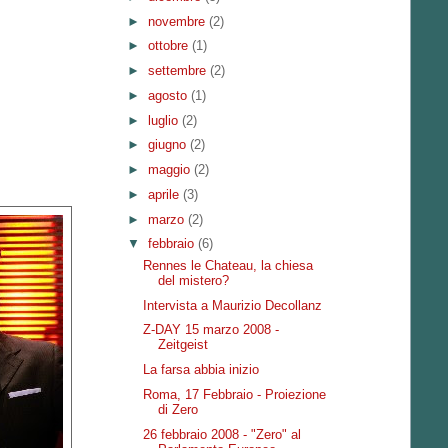
►
novembre
(2)
►
ottobre
(1)
►
settembre
(2)
►
agosto
(1)
►
luglio
(2)
►
giugno
(2)
►
maggio
(2)
►
aprile
(3)
►
marzo
(2)
▼
febbraio
(6)
Rennes le Chateau, la chiesa
del mistero?
Intervista a Maurizio Decollanz
Z-DAY 15 marzo 2008 -
Zeitgeist
La farsa abbia inizio
Roma, 17 Febbraio - Proiezione
di Zero
26 febbraio 2008 - "Zero" al