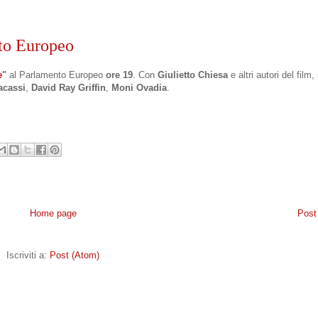
nto Europeo
e
"
al Parlamento Europeo
ore 19
. Con
Giulietto Chiesa
e altri autori del film,
acassi
,
David Ray Griffin
,
Moni Ovadia
.
Home page
Post
Iscriviti a:
Post (Atom)