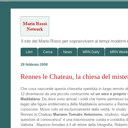
Il sito dei Mario Rossi per sopravvivere ai tempi modern
Libri
Cerca
News
MRN Daily
MRN Week
29 febbraio 2008
Rennes le Chateau, la chiesa del miste
Che cosa nasconde questa chiesetta sperduta
in luogo remoto d
12 diventasse da una piccola costruzione ad
un vero e proprio
Maddalena
. Da dove sono arrivati i soldi che hanno permesso tu
legati alla figura emblematica della Maddalena arriviamo a Rennes
conoscere. Mossi solo ed esclusivamente dalla verità. In studio
Rennes le Chateau
Mariano Tomatis Antoniono
, studioso, esp
questioni di conoscenza" è una trasmissione curata e condotta d
Valtorta . Maurizio Amodeo è il dir ettore della fotografia, Robert