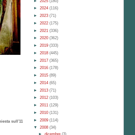
►
2025
(180)
►
2024
(116)
►
2023
(71)
►
2022
(175)
►
2021
(336)
►
2020
(362)
►
2019
(333)
►
2018
(445)
►
2017
(365)
►
2016
(178)
►
2015
(89)
►
2014
(65)
►
2013
(71)
►
2012
(103)
►
2011
(129)
►
2010
(131)
►
2009
(114)
iesta sull'11
▼
2008
(34)
►
dicembre
(3)