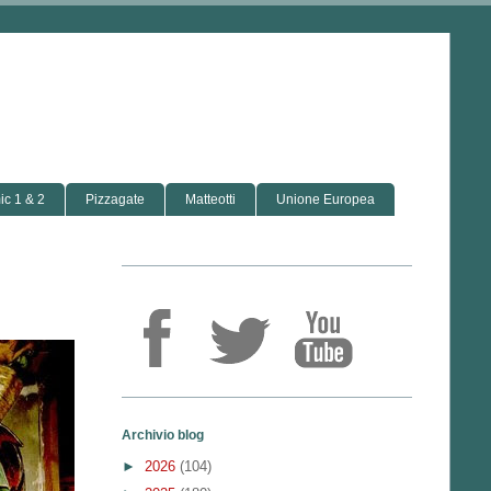
c 1 & 2
Pizzagate
Matteotti
Unione Europea
Archivio blog
►
2026
(104)