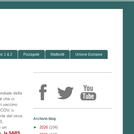
c 1 & 2
Pizzagate
Matteotti
Unione Europea
ndiale della
è che ci
n vaccino
nCOV, o
te del virus
Archivio blog
3,
n un
►
2026
(104)
le,
la SARS