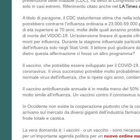
prevenzione delle malattie (CDC), ha detto al Congresso che 
solo in casi estremi. Riferimento citato anche nel
LA Times o
A titolo di paragone, il CDC statunitense stima che nella sol
potrebbero contrarre l'influenza ordinaria e 23.000-59.00
di età superiore ai 70 anni, molte delle quali avranno problem
di morte del VIDOC-19. Un'estensione lineare di queste cifre
morti per influenza. Durante la stagione influenzale parti
dell'influenza solo negli Stati Uniti. Il lettore può giudicar
dietro questa affermazione ci fosse un altro programma?
Il vaccino, che potrebbe essere sviluppato per il COVID-19,
coronavirus. Il virus successivo potrebbe molto probabilmente
normale virus dell'influenza, che si ripete ogni anno, contie
Il vaccino antinfluenzale annuale è in media meno del 50% effi
molto simile all'influenza. Un vaccino contro il coronavirus 
In Occidente non esiste la cooperazione piuttosto che la con
arrivano sul mercato da diversi giganti dell'industria farmaceu
frode totale e caotica.
La vera domanda è: i vaccini - o un vaccino - sono necessa
per un'importante agenda politica per un
nuovo ordine mo