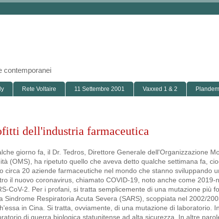
i e contemporanei
ly
Rete Voltaire
11 Settembre 2001
Vaxxed 1 & 2
Plandemi
fitti dell'industria farmaceutica
lche giorno fa, il Dr. Tedros, Direttore Generale dell'Organizzazione Mo
ità (OMS), ha ripetuto quello che aveva detto qualche settimana fa, cio
o circa 20 aziende farmaceutiche nel mondo che stanno sviluppando u
tro il nuovo coronavirus, chiamato COVID-19, noto anche come 2019-
S-CoV-2. Per i profani, si tratta semplicemente di una mutazione più for
la Sindrome Respiratoria Acuta Severa (SARS), scoppiata nel 2002/200
h'essa in Cina. Si tratta, ovviamente, di una mutazione di laboratorio. I
oratorio di guerra biologica statunitense ad alta sicurezza. In altre paro