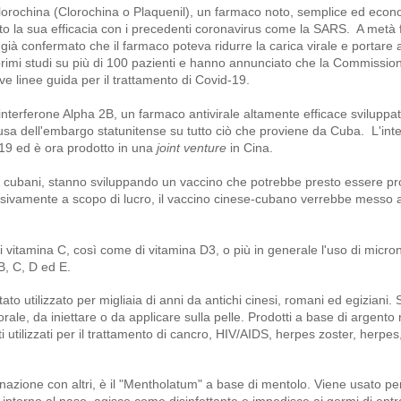
ossiclorochina (Clorochina o Plaquenil), un farmaco noto, semplice ed eco
ato la sua efficacia con i precedenti coronavirus come la SARS. A metà 
no già confermato che il farmaco poteva ridurre la carica virale e portare 
 primi studi su più di 100 pazienti e hanno annunciato che la Commission
 linee guida per il trattamento di Covid-19.
'interferone Alpha 2B, un farmaco antivirale altamente efficace svilupp
usa dell'embargo statunitense su tutto ciò che proviene da Cuba. L'inte
-19 ed è ora prodotto in una
joint venture
in Cina.
iati cubani, stanno sviluppando un vaccino che potrebbe presto essere p
lusivamente a scopo di lucro, il vaccino cinese-cubano verrebbe messo 
 di vitamina C, così come di vitamina D3, o più in generale l'uso di micron
 B, C, D ed E.
ato utilizzato per migliaia di anni da antichi cinesi, romani ed egiziani. 
ale, da iniettare o da applicare sulla pelle. Prodotti a base di argento r
 utilizzati per il trattamento di cancro, HIV/AIDS, herpes zoster, herpes
azione con altri, è il "Mentholatum" a base di mentolo. Viene usato pe
e intorno al naso, agisce come disinfettante e impedisce ai germi di entr