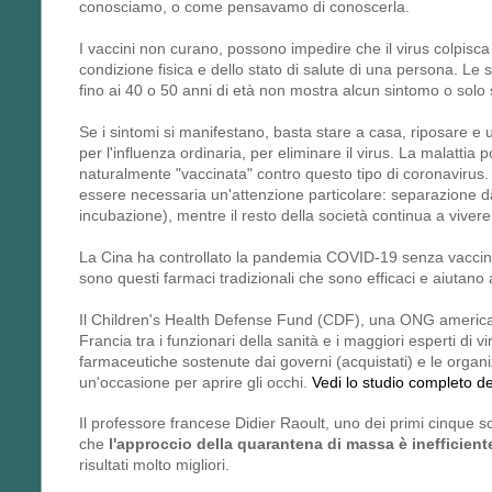
conosciamo, o come pensavamo di conoscerla.
I vaccini non curano, possono impedire che il virus colpisca 
condizione fisica e dello stato di salute di una persona. L
fino ai 40 o 50 anni di età non
mostra alcun sintomo o solo s
Se i sintomi si manifestano, basta stare a casa, riposare e 
per l'influenza ordinaria, per eliminare il virus. La malatti
naturalmente "vaccinata" contro questo tipo di coronavirus.
essere necessaria un'attenzione particolare: separazione da
incubazione), mentre il resto della società continua a viver
La Cina ha controllato la pandemia COVID-19 senza vaccino,
sono questi farmaci tradizionali che sono efficaci e aiutano
Il Children's Health Defense Fund (CDF), una ONG americana 
Francia tra i funzionari della sanità e i maggiori esperti di 
farmaceutiche sostenute dai governi (acquistati) e le organiz
un'occasione per aprire gli occhi.
Vedi lo studio completo d
Il professore francese Didier Raoult, uno dei primi cinque s
che
l'approccio della quarantena di massa è inefficient
risultati molto migliori.