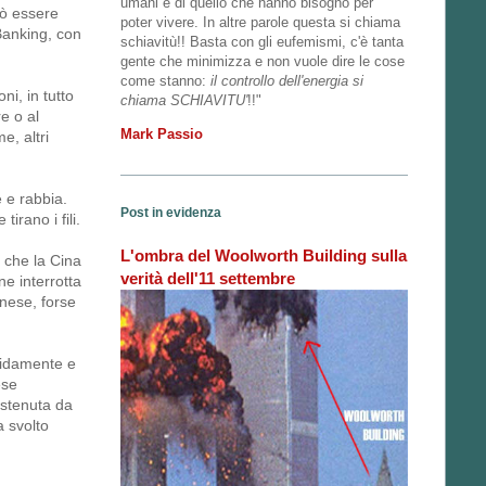
umani e di quello che hanno bisogno per
uò essere
poter vivere. In altre parole questa si chiama
 Banking, con
schiavitù!! Basta con gli eufemismi, c'è tanta
gente che minimizza e non vuole dire le cose
come stanno:
il controllo dell'energia si
ni, in tutto
chiama SCHIAVITU'
!!"
re o al
Mark Passio
e, altri
e e rabbia.
Post in evidenza
irano i fili.
L'ombra del Woolworth Building sulla
o che la Cina
verità dell'11 settembre
e interrotta
inese, forse
pidamente e
ese
ostenuta da
a svolto