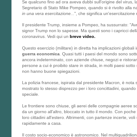
Se qualcuno fino ad ora aveva dubbi sull'origine del virus, l
Segretario di Stato Mike Pompeo, quando si è rivolto alla n
in una vera esercitazione...
", che significa un'esercitazione 
Il presidente Trump, insieme a Pompeo, ha sussurrato: "Avres
signor Trump non lo sapesse. Ma questi sono i capricci del
coronavirus. Vedi qui un
breve video.
Questo esercizio (militare) in diretta ha implicazioni globa
guerra economica
. Quasi tutti i paesi del mondo sono so
ancora indeterminato, con aziende chiuse, negozi e ristoran
persone a cui è proibito stare in strada, in molti paesi sott
non hanno buone spiegazioni.
La polizia francese, ispirata dal presidente Macron, è nota sop
mostrato lo stesso disprezzo per i loro concittadini, quan
speciale.
Le frontiere sono chiuse, gli aerei delle compagnie aeree so
da un giorno all'altro, bloccato in tutto il mondo. Con poche
loro cittadini all'estero. Altrimenti, con partenze incerte, voli 
rapidamente a casa.
Il costo socio-economico è astronomico. Nel multiquadrilione, 