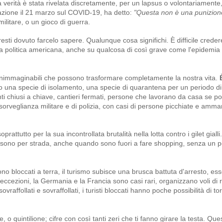
a verità è stata rivelata discretamente, per un lapsus o volontariamente,
azione il 21 marzo sul COVID-19, ha detto:
"Questa non è una punizion
militare, o un gioco di guerra.
ti dovuto farcelo sapere. Qualunque cosa significhi. È difficile credere
la politica americana, anche su qualcosa di così grave come l'epidemia 
li inimmaginabili che possono trasformare completamente la nostra vita.
È
tto una specie di isolamento, una specie di quarantena per un periodo d
ti chiusi a chiave, cantieri fermati, persone che lavorano da casa se p
o sorveglianza militare e di polizia, con casi di persone picchiate e amma
rattutto per la sua incontrollata brutalità nella lotta contro i gilet giall
do sono per strada, anche quando sono fuori a fare shopping, senza un
no bloccati a terra, il turismo subisce una brusca battuta d'arresto, e
 eccezioni, la Germania e la Francia sono casi rari, organizzano voli di r
sovraffollati e sovraffollati, i turisti bloccati hanno poche possibilità di t
o quintilione; cifre con così tanti zeri che ti fanno girare la testa. Qu