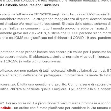
il CDC non conduce più test regolari, che vengono effettuati a livello 
f California Measures and Guidelines.
a stagione influenzale 2019/2020 negli Stati Uniti, circa 38-54 milioni d
0 potrebbero morirne. La stragrande maggioranza di questi decessi sar
i di salute e/o respiratori preesistenti. Si tratta dello stesso schema di
 per l'influenza comune in tutto il mondo provocherebbe centinaia di mi
colarmente grave del 2017-2018, si stima che 60.000 persone siano mort
e da solo se l'OMS era giustificata nel dichiarare il COVID-19 una "pandem
 potrebbe molto probabilmente non essere più valido per il prossimo foc
 essere mutato. E' abbastanza simile al normale virus dell'influenza. Inf
ne il 10-15% (a volte più) di coronavirus.
cace, per non parlare di tutti i potenziali effetti collaterali dannosi. I
sarà altrettanto inefficace nel proteggere un potenziale paziente da futur
correnza. È tutta una questione di profitto. Con una serie di vaccini di
tica, chi dirà al paziente qual è il migliore, il più adatto alla sua condi
ri? Forse - forse no. La produzione di vaccini viene promossa a scopo 
ndiale
- un ordine che è stato pianificato per cambiare la vita umana 