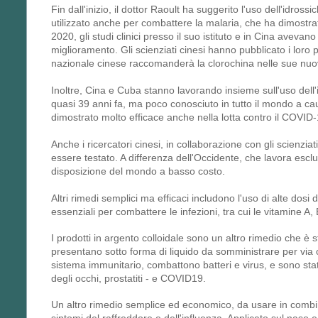
Fin dall'inizio, il dottor Raoult ha suggerito l'uso dell'idr
utilizzato anche per combattere la malaria, che ha dimostr
2020, gli studi clinici presso il suo istituto e in Cina aveva
miglioramento. Gli scienziati cinesi hanno pubblicato i loro
nazionale cinese raccomanderà la clorochina nelle sue nuove
Inoltre, Cina e Cuba stanno lavorando insieme sull'uso dell
quasi 39 anni fa, ma poco conosciuto in tutto il mondo a ca
dimostrato molto efficace anche nella lotta contro il COVID
Anche i ricercatori cinesi, in collaborazione con gli scienz
essere testato. A differenza dell'Occidente, che lavora esc
disposizione del mondo a basso costo.
Altri rimedi semplici ma efficaci includono l'uso di alte dosi
essenziali per combattere le infezioni, tra cui le vitamine A,
I prodotti in argento colloidale sono un altro rimedio che è st
presentano sotto forma di liquido da somministrare per via or
sistema immunitario, combattono batteri e virus, e sono stati
degli occhi, prostatiti - e COVID19.
Un altro rimedio semplice ed economico, da usare in combin
sintomi del raffreddore e dell'influenza. Applicato sul naso 