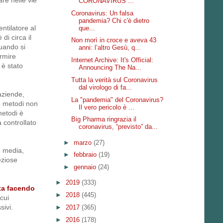
CORONAVIRUS ...
Coronavirus: Un falsa
pandemia? Chi c'è dietro
ntilatore al
que...
di circa il
Non morì in croce e aveva 43
uando si
anni: l’altro Gesù, q...
ormire
Internet Archive: It's Official:
 è stato
Announcing The Na...
Tutta la verità sul Coronavirus
dal virologo di fa...
 aziende,
La "pandemia" del Coronavirus?
 o metodi non
Il vero pericolo è ...
metodi è
Big Pharma ringrazia il
 controllato
coronavirus, “previsto” da...
►
marzo
(27)
I media,
►
febbraio
(19)
eziose
►
gennaio
(24)
►
2019
(333)
ta facendo
►
2018
(445)
cui
sivi.
►
2017
(365)
►
2016
(178)