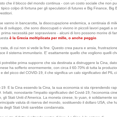
visto che il blocco del mondo continua - con un costo sociale che non p
n tipico colpo di fortuna per gli speculatori di futures e Big Finance, Big
estitori.
ese vanno in bancarotta, la disoccupazione endemica, a centinaia di milio
 via di sviluppo, che sono disoccupati o vivono in piccoli lavori pagati a o
prima necessità per sopravvivere - alcuni di loro possono morire di fam
 Questa
è la Grecia moltiplicata per mille, o anche peggio
.
rzata, di cui non si vede la fine. Questo crea paura e ansia, frustrazion
ce il sistema immunitario. E' esattamente quello che vogliono quelli che t
 Si potrebbe prima supporre che sia destinata a distruggere la Cina, dat
nese ha sofferto enormemente, con circa il 60-70% di tutta la produzion
 del picco del COVID-19, il che significa un calo significativo del PIL c
id-19. E la Cina essendo la Cina, la sua economia si sta riprendendo ra
Infatti, nonostante l'impatto significativo del Covid-19, l'economia cin
 gli Stati Uniti d'America. La moneta cinese, lo yuan, è solidamente s
rincipale valuta di riserva del mondo, sostituendo il dollaro USA, che h
ia degli Stati Uniti sarebbe condannata.