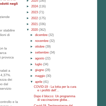
►
2025
(180)
odotti negli
►
2024
(116)
►
2023
(71)
aziende
►
2022
(175)
►
2021
(336)
▼
2020
(362)
r stabilire
ioni di
►
dicembre
(32)
►
novembre
(32)
►
ottobre
(39)
on la
►
settembre
(34)
garca
MS provoca
►
agosto
(22)
►
luglio
(34)
►
giugno
(28)
alati a
l 4,37%.
►
maggio
(30)
tezza dei
▼
aprile
(41)
no dal
COVID-19 - La lotta per la cura
servizio
e i profitti dell'...
Dopo il blocco: Un programma
di vaccinazione globa...
ontrollo e la
Covid-19: Testimonianze dal