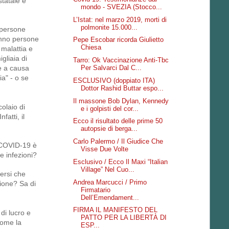
statale e
mondo - SVEZIA (Stocco...
L’Istat: nel marzo 2019, morti di
polmonite 15.000...
i persone
anno persone
Pepe Escobar ricorda Giulietto
Chiesa
 malattia e
gliaia di
Tarro: Ok Vaccinazione Anti-Tbc
e a causa
Per Salvarci Dal C...
ia" - o se
ESCLUSIVO (doppiato ITA)
Dottor Rashid Buttar espo...
Il massone Bob Dylan, Kennedy
olaio di
e i golpisti del cor...
atti, il
Ecco il risultato delle prime 50
autopsie di berga...
Carlo Palermo / Il Giudice Che
l COVID-19 è
Visse Due Volte
e infezioni?
Esclusivo / Ecco Il Maxi “Italian
Village” Nel Cuo...
versi che
Andrea Marcucci / Primo
zione? Sa di
Firmatario
Dell’Emendament...
FIRMA IL MANIFESTO DEL
di lucro e
PATTO PER LA LIBERTÀ DI
come la
ESP...