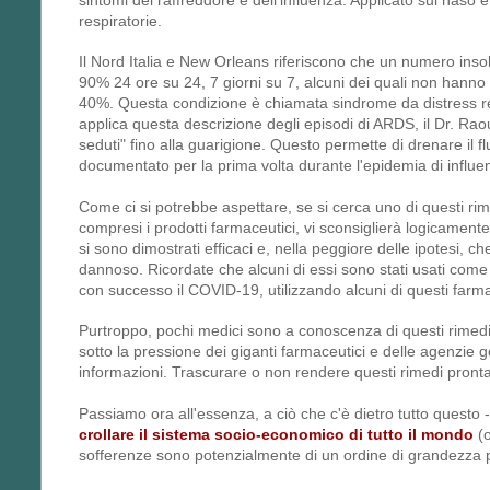
respiratorie.
Il Nord Italia e New Orleans riferiscono che un numero insoli
90% 24 ore su 24, 7 giorni su 7, alcuni dei quali non hanno risp
40%. Questa condizione è chiamata sindrome da distress res
applica questa descrizione degli episodi di ARDS, il Dr. Rao
seduti" fino alla guarigione. Questo permette di drenare il
documentato per la prima volta durante l'epidemia di influ
Come ci si potrebbe aspettare, se si cerca uno di questi rime
compresi i prodotti farmaceutici, vi sconsiglierà logicamente d
si sono dimostrati efficaci e, nella peggiore delle ipotesi,
dannoso. Ricordate che alcuni di essi sono stati usati come 
con successo il COVID-19, utilizzando alcuni di questi farm
Purtroppo, pochi medici sono a conoscenza di questi rimedi pra
sotto la pressione dei giganti farmaceutici e delle agenzie 
informazioni. Trascurare o non rendere questi rimedi pronta
Passiamo ora all'essenza, a ciò che c'è dietro tutto questo -
crollare il sistema socio-economico di tutto il mondo
(
sofferenze sono potenzialmente di un ordine di grandezza 