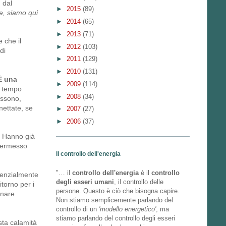
 dal
►
2015
(89)
e, siamo qui
►
2014
(65)
►
2013
(71)
 che il
►
2012
(103)
di
►
2011
(129)
►
2010
(131)
 una
►
2009
(114)
i tempo
►
2008
(34)
ossono,
nettate, se
►
2007
(27)
►
2006
(37)
i. Hanno già
 permesso
Il controllo dell'energia
"… il
controllo dell'energia
è il
controllo
ssenzialmente
degli esseri umani
, il controllo delle
itorno per i
persone. Questo è ciò che bisogna capire.
ornare
Non stiamo semplicemente parlando del
controllo di un
'modello energetico'
, ma
stiamo parlando del controllo degli esseri
esta calamità