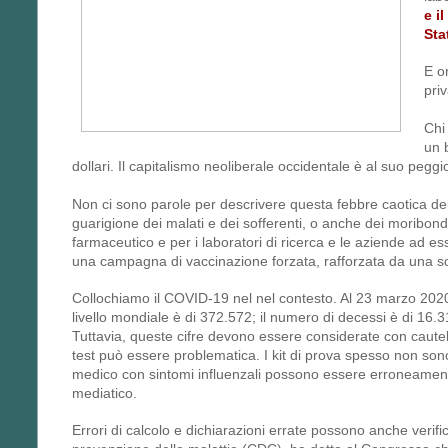
e i
Sta
E o
pri
Chi
un 
dollari. Il capitalismo neoliberale occidentale è al suo pegg
Non ci sono parole per descrivere questa febbre caotica del
guarigione dei malati e dei sofferenti, o anche dei moribondi. Si
farmaceutico e per i laboratori di ricerca e le aziende ad e
una campagna di vaccinazione forzata, rafforzata da una sorv
Collochiamo il COVID-19 nel nel contesto. Al 23 marzo 2020
livello mondiale è di 372.572; il numero di decessi è di 16.
Tuttavia, queste cifre devono essere considerate con cautela.
test può essere problematica. I kit di prova spesso non sono
medico con sintomi influenzali possono essere erroneament
mediatico.
Errori di calcolo e dichiarazioni errate possono anche verifica