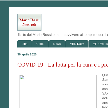
Il sito dei Mario Rossi per sopravvivere ai tempi modern
Libri
Cerca
News
MRN Daily
MRN Week
30 aprile 2020
COVID-19 - La lotta per la cura e i pro
Qua
San
son
con
SAR
del
anc
lab