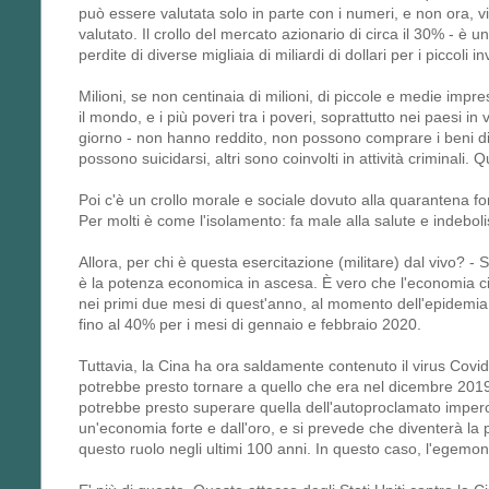
può essere valutata solo in parte con i numeri, e non ora, 
valutato. Il crollo del mercato azionario di circa il 30% - è u
perdite di diverse migliaia di miliardi di dollari per i piccoli inv
Milioni, se non centinaia di milioni, di piccole e medie impr
il mondo, e i più poveri tra i poveri, soprattutto nei paesi in
giorno - non hanno reddito, non possono comprare i beni di 
possono suicidarsi, altri sono coinvolti in attività criminali.
Poi c'è un crollo morale e sociale dovuto alla quarantena fo
Per molti è come l'isolamento: fa male alla salute e indebolis
Allora, per chi è questa esercitazione (militare) dal vivo? -
è la potenza economica in ascesa. È vero che l'economia ci
nei primi due mesi di quest'anno, al momento dell'epidemia e
fino al 40% per i mesi di gennaio e febbraio 2020.
Tuttavia, la Cina ha ora saldamente contenuto il virus Cov
potrebbe presto tornare a quello che era nel dicembre 2019. 
potrebbe presto superare quella dell'autoproclamato impero,
un'economia forte e dall'oro, e si prevede che diventerà la p
questo ruolo negli ultimi 100 anni. In questo caso, l'egemon