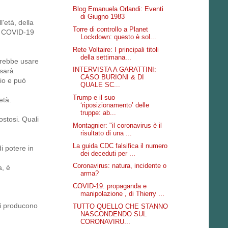
Blog Emanuela Orlandi: Eventi
di Giugno 1983
'età, della
Torre di controllo a Planet
da COVID-19
Lockdown: questo è sol...
Rete Voltaire: I principali titoli
della settimana...
otrebbe usare
INTERVISTA A GARATTINI:
 sarà
CASO BURIONI & DI
hio e può
QUALE SC...
Trump e il suo
età.
‘riposizionamento’ delle
truppe: ab...
stosi. Quali
Montagnier: "il coronavirus è il
risultato di una ...
La guida CDC falsifica il numero
i potere in
dei deceduti per ...
Coronavirus: natura, incidente o
a, è
arma?
COVID-19: propaganda e
manipolazione , di Thierry ...
tti producono
TUTTO QUELLO CHE STANNO
NASCONDENDO SUL
CORONAVIRU...