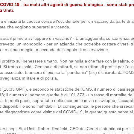
l COVID-19 - tra molti altri agenti di guerra biologica - sono stati pr
ti Uniti
.
ra è iniziata la caotica corsa all'occidentale per un vaccino da parte di 
vate che vogliono superarsi a vicenda.
 sarà il primo a sviluppare un vaccino? - È un'agguerrita concorrenza pe
brevetto, un monopolio - per un'azienda che potrebbe costare diversi tril
io - o al suo meglio, a seconda dell'angolo di osservazione.
 profitto sul benessere umano. Non ha nulla a che fare con la salute, c
 tratta di soldi. Centinaia di miliardi, se non trilioni di profitti per l'oli
sso associate. E ancora di più, se la "pandemia" (sic) dichiarata dall'O
eglianza militare e di polizia.
 (18:33 GMT), e secondo le statistiche dell'OMS, il numero di casi segn
313; il numero di persone guarite è di 101.373 - un tasso di mortalità de
 In molti paesi, soprattutto nelle economie in via di sviluppo, l'accura
 disponibili o sono inaffidabili. Di conseguenza, le persone che si reca
e diagnosticate come vittime del COVID-19, in quanto questo serve al 
rsi negli Stai Uniti. Robert Redfield, CEO dei Centri statunitensi per il c