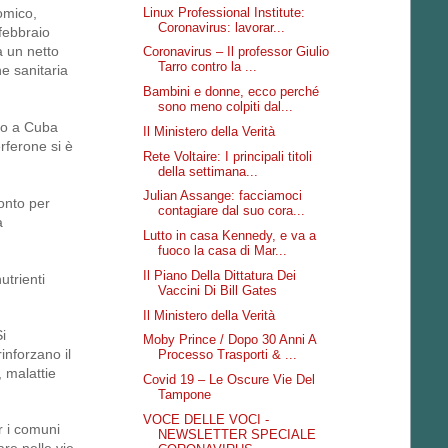
Linux Professional Institute:
nomico,
Coronavirus: lavorar...
febbraio
a un netto
Coronavirus – Il professor Giulio
Tarro contro la ...
e sanitaria
Bambini e donne, ecco perché
sono meno colpiti dal...
ato a Cuba
Il Ministero della Verità
rferone si è
Rete Voltaire: I principali titoli
della settimana...
Julian Assange: facciamoci
ronto per
contagiare dal suo cora...
a
Lutto in casa Kennedy, e va a
fuoco la casa di Mar...
Il Piano Della Dittatura Dei
utrienti
Vaccini Di Bill Gates
Il Ministero della Verità
Si
Moby Prince / Dopo 30 Anni A
inforzano il
Processo Trasporti & ...
, malattie
Covid 19 – Le Oscure Vie Del
Tampone
VOCE DELLE VOCI -
r i comuni
NEWSLETTER SPECIALE
are nelle vie