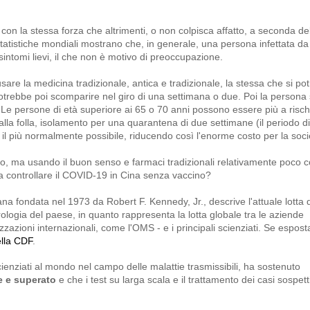
con la stessa forza che altrimenti, o non colpisca affatto, a seconda dell
e statistiche mondiali mostrano che, in generale, una persona infettata 
intomi lievi, il che non è motivo di preoccupazione.
usare la medicina tradizionale, antica e tradizionale, la stessa che si p
a potrebbe poi scomparire nel giro di una settimana o due. Poi la persona
 Le persone di età superiore ai 65 o 70 anni possono essere più a risc
lla folla, isolamento per una quarantena di due settimane (il periodo di
e il più normalmente possibile, riducendo così l'enorme costo per la soci
 ma usando il buon senso e farmaci tradizionali relativamente poco co
 a controllare il COVID-19 in Cina senza vaccino?
fondata nel 1973 da Robert F. Kennedy, Jr., descrive l'attuale lotta d
virologia del paese, in quanto rappresenta la lotta globale tra le aziende
zazioni internazionali, come l'OMS - e i principali scienziati. Se espost
ella CDF
.
cienziati al mondo nel campo delle malattie trasmissibili, ha sostenuto
e e superato
e che i test su larga scala e il trattamento dei casi sospe