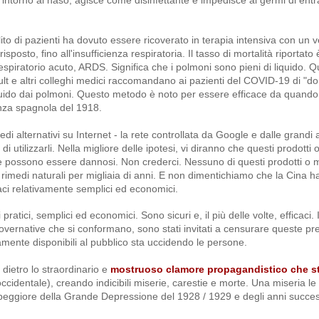
to di pazienti ha dovuto essere ricoverato in terapia intensiva con un ve
osto, fino all'insufficienza respiratoria. Il tasso di mortalità riportato è 
piratorio acuto, ARDS. Significa che i polmoni sono pieni di liquido. Q
ult e altri colleghi medici raccomandano ai pazienti del COVID-19 di "d
 fluido dai polmoni. Questo metodo è noto per essere efficace da quando
enza spagnola del 1918.
di alternativi su Internet - la rete controllata da Google e dalle grandi
i utilizzarli. Nella migliore delle ipotesi, vi diranno che questi prodotti
 che possono essere dannosi. Non crederci. Nessuno di questi prodotti o 
rimedi naturali per migliaia di anni. E non dimentichiamo che la Cina ha
aci relativamente semplici ed economici.
tici, semplici ed economici. Sono sicuri e, il più delle volte, efficaci. 
governative che si conformano, sono stati invitati a censurare queste pr
mente disponibili al pubblico sta uccidendo le persone.
 dietro lo straordinario e
mostruoso clamore propagandistico che s
occidentale), creando indicibili miserie, carestie e morte. Una miseria le 
peggiore della Grande Depressione del 1928 / 1929 e degli anni succes