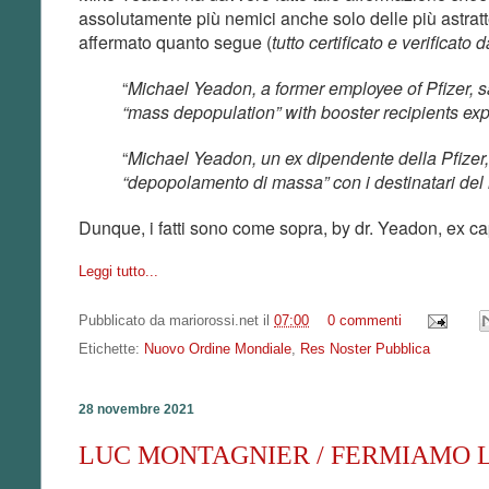
assolutamente più nemici anche solo delle più astratte
affermato quanto segue (
tutto certificato e verificato 
“
Michael Yeadon, a former employee of Pfizer, s
“mass depopulation” with booster recipients exp
“
Michael Yeadon, un ex dipendente della Pfizer,
“depopolamento di massa” con i destinatari del
Dunque, i fatti sono come sopra, by dr. Yeadon, ex cap
Leggi tutto...
Pubblicato da
mariorossi.net
il
07:00
0 commenti
Etichette:
Nuovo Ordine Mondiale
,
Res Noster Pubblica
28 novembre 2021
LUC MONTAGNIER / FERMIAMO L