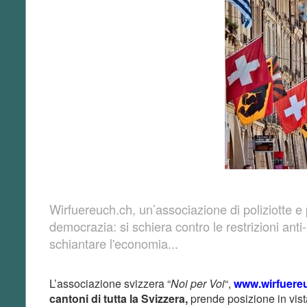
Wirfuereuch.ch, un’associazione di poliziotte e p
democrazia: si schiera contro le restrizioni ant
schiantare l'economia...
L’associazione svizzera “
Noi per Voi
“,
www.wirfuere
cantoni di tutta la Svizzera,
prende posizione in vist