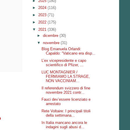
►
2025
(180)
►
2024
(116)
►
2023
(71)
►
2022
(175)
▼
2021
(336)
►
dicembre
(30)
▼
novembre
(31)
Blog Emanuela Orlandi:
Capaldo: “Vaticano era disp...
L’ex vicepresidente e capo
scientifico di Pfizer, ...
LUC MONTAGNIER /
FERMIAMO LA STRAGE,
NON VACCINIAM...
Il referendum svizzero di fine
novembre 2021 contr...
Fauci dev’essere licenziato e
arrestato
Rete Voltaire: I principali titoli
della settimana...
o
In Italia mancano ancora le
indagini sugli abusi d...