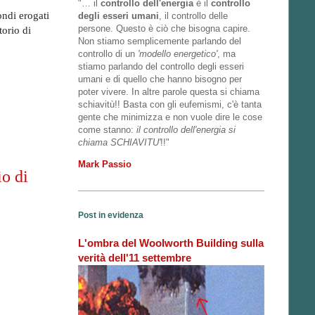
"… il
controllo dell'energia
è il
controllo
ondi erogati
degli esseri umani
, il controllo delle
persone. Questo è ciò che bisogna capire.
torio di
Non stiamo semplicemente parlando del
controllo di un
'modello energetico'
, ma
stiamo parlando del controllo degli esseri
umani e di quello che hanno bisogno per
poter vivere. In altre parole questa si chiama
schiavitù!! Basta con gli eufemismi, c'è tanta
gente che minimizza e non vuole dire le cose
come stanno:
il controllo dell'energia si
chiama SCHIAVITU'
!!"
Mark Passio
o di
Post in evidenza
L'ombra del Woolworth Building sulla
verità dell'11 settembre