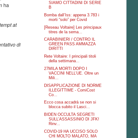
SIAMO CITTADINI DI SERIE
on ha
B
Bomba dall’Iss: appena 3.783 i
morti “solo” per Covid
tempt at
[Reseau Voltaire] Les principaux
titres de la sema...
CARABINIERI / CONTRO IL
ntativo di
GREEN PASS AMMAZZA
DIRITTI
Rete Voltaire: I principali titoli
della settimana...
27MILA MORTI DOPO I
VACCINI NELL’UE. Oltre un
Mili...
DISAPPLICAZIONE DI NORME
ILLEGITTIME - ComiCost
Co...
Ecco cosa accadrà se non si
blocca subito il Lasci...
BIDEN OCCULTA SEGRETI
SULL’ASSASSINIO DI JFK!
Rinv...
COVID-19 HA UCCISO SOLO
CHI MOLTO MALATO, MA