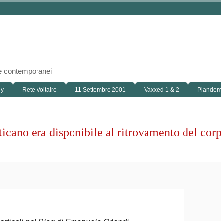
i e contemporanei
ly
Rete Voltaire
11 Settembre 2001
Vaxxed 1 & 2
Plandemi
cano era disponibile al ritrovamento del corp