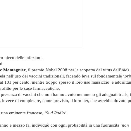
o picco delle infezioni.
i.
c Montagnier
, il premio Nobel 2008 per la scoperta del virus dell’
Aids
.
ela nell’uso dei vaccini tradizionali, facendo leva sul fondamentale ‘
pri
 al 101 per cento, mentre troppo spesso il loro uso massiccio, e addirittu
ofitto per le case farmaceutiche.
presenza di vaccini che non hanno avuto nemmeno gli adeguati trials, i t
invece di completare, come previsto, il loro iter, che avrebbe dovuto p
 una emittente francese, ‘
Sud Radio’
.
n anno e mezzo fa, individuò con ogni probabilità in una fuoruscita ‘
non