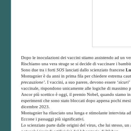
Dopo le inoculazioni dei vaccini stiamo assistendo ad un ver
Rischiamo una vera strage se si decide di vaccinare i bambin
Sono due tra i forti
SOS
lanciati dallo scienziato francese
Lu
Montagnier è da anni in prima fila per chiedere estrema caut
precauzione’
. I vaccini, a suo parere, devono essere ‘
sicuri
’
vaccinale, rispondono unicamente alle logiche di massimo pr
Ancor più scettico è oggi, il premio Nobel, quando siamo in 
esperimenti che sono stato bloccati dopo appena pochi mesi, 
dicembre 2023.
Montagnier ha rilasciato una lunga e stimolante intervista ad
Eccone i passaggi più significativi.
Lo scienziato parte dalle origini del virus, che lui stesso, u