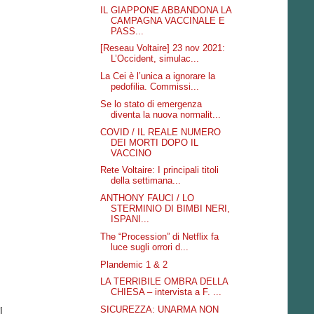
IL GIAPPONE ABBANDONA LA
CAMPAGNA VACCINALE E
PASS...
[Reseau Voltaire] 23 nov 2021:
L’Occident, simulac...
La Cei è l’unica a ignorare la
pedofilia. Commissi...
Se lo stato di emergenza
diventa la nuova normalit...
COVID / IL REALE NUMERO
DEI MORTI DOPO IL
VACCINO
Rete Voltaire: I principali titoli
della settimana...
ANTHONY FAUCI / LO
STERMINIO DI BIMBI NERI,
ISPANI...
The “Procession” di Netflix fa
luce sugli orrori d...
Plandemic 1 & 2
LA TERRIBILE OMBRA DELLA
CHIESA – intervista a F. ...
i
SICUREZZA: UNARMA NON