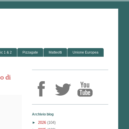
c 1 & 2
Pizzagate
Matteotti
Unione Europea
o di
Archivio blog
►
2026
(104)