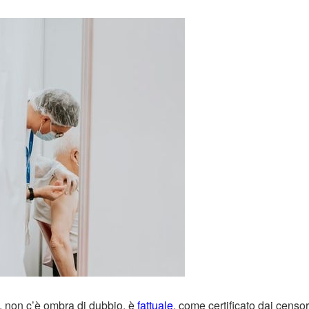
, non c’è ombra di dubbio, è
fattuale
, come certificato dai censor