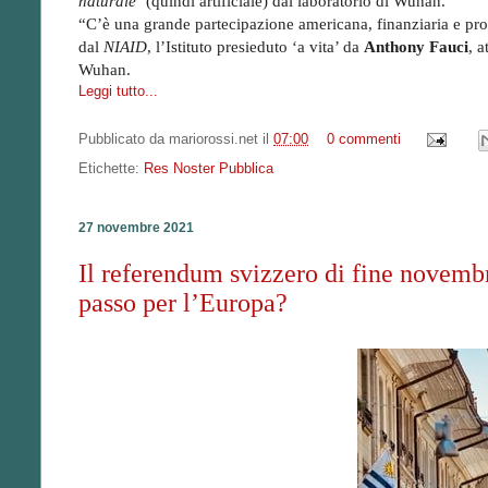
naturale’
(quindi artificiale) dal laboratorio di Wuhan.
“C’è una grande partecipazione americana, finanziaria e prob
dal
NIAID
, l’Istituto presieduto ‘a vita’ da
Anthony Fauci
, a
Wuhan.
Leggi tutto...
Pubblicato da
mariorossi.net
il
07:00
0 commenti
Etichette:
Res Noster Pubblica
27 novembre 2021
Il referendum svizzero di fine novemb
passo per l’Europa?