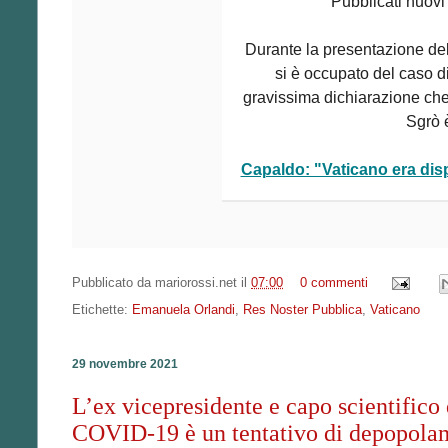
Pubblicati nuovi 
Durante la presentazione del
si è occupato del caso 
gravissima dichiarazione che 
Sgrò 
Capaldo: "Vaticano era dis
Pubblicato da
mariorossi.net
il
07:00
0 commenti
Etichette:
Emanuela Orlandi
,
Res Noster Pubblica
,
Vaticano
29 novembre 2021
L’ex vicepresidente e capo scientifico 
COVID-19 è un tentativo di depopola