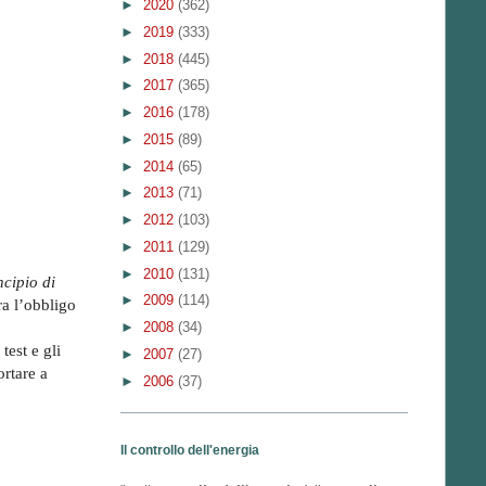
►
2020
(362)
►
2019
(333)
►
2018
(445)
►
2017
(365)
►
2016
(178)
►
2015
(89)
►
2014
(65)
►
2013
(71)
►
2012
(103)
►
2011
(129)
►
2010
(131)
ncipio di
►
2009
(114)
ra l’obbligo
►
2008
(34)
est e gli
►
2007
(27)
ortare a
►
2006
(37)
Il controllo dell'energia