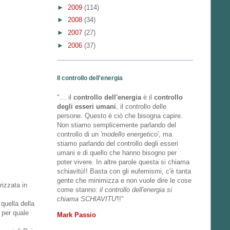
►
2009
(114)
►
2008
(34)
►
2007
(27)
►
2006
(37)
Il controllo dell'energia
"… il
controllo dell'energia
è il
controllo
degli esseri umani
, il controllo delle
persone. Questo è ciò che bisogna capire.
Non stiamo semplicemente parlando del
controllo di un
'modello energetico'
, ma
stiamo parlando del controllo degli esseri
umani e di quello che hanno bisogno per
poter vivere. In altre parole questa si chiama
schiavitù!! Basta con gli eufemismi, c'è tanta
gente che minimizza e non vuole dire le cose
rizzata in
come stanno:
il controllo dell'energia si
chiama SCHIAVITU'
!!"
 quella della
 per quale
Mark Passio