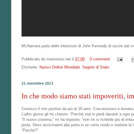
McNamara parla delle intenzioni di John Kennedy di uscire dal vi
Pubblicato da
mariorossi.net
il
07:00
0 commenti
Etichette:
Nuovo Ordine Mondiale
,
Segreti di Stato
21 novembre 2013
In che modo siamo stati impoveriti, im
Conosco il mio postino da più di 20 anni. Coscienzioso e bonario,
L’altro giorno gli ho chiesto: “Perché stai in piedi davanti a ogn
“Il nuovo sistema,” mi ha risposto, “non mi si richiede più di imb
porta. Devo avvicinarmi alla porta in un certo modo e mettere le l
“Perché?”