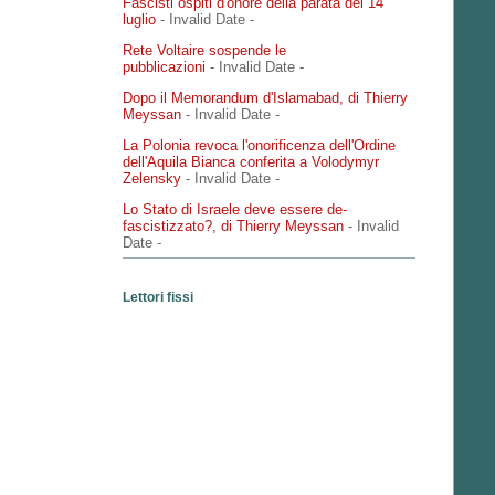
Fascisti ospiti d'onore della parata del 14
luglio
- Invalid Date
-
Rete Voltaire sospende le
pubblicazioni
- Invalid Date
-
Dopo il Memorandum d'Islamabad, di Thierry
Meyssan
- Invalid Date
-
La Polonia revoca l'onorificenza dell'Ordine
dell'Aquila Bianca conferita a Volodymyr
Zelensky
- Invalid Date
-
Lo Stato di Israele deve essere de-
fascistizzato?, di Thierry Meyssan
- Invalid
Date
-
Lettori fissi