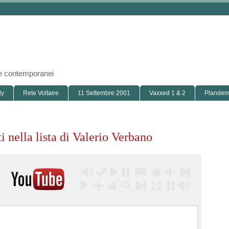
i e contemporanei
ly
Rete Voltaire
11 Settembre 2001
Vaxxed 1 & 2
Plandemi
 nella lista di Valerio Verbano