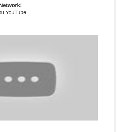
 Network
!
su YouTube.