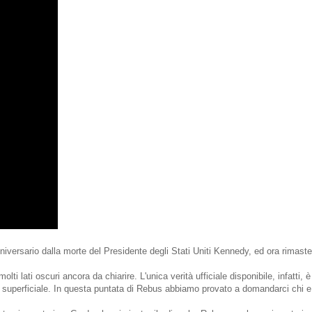
iversario dalla morte del Presidente degli Stati Uniti Kennedy, ed ora rimaste
i lati oscuri ancora da chiarire. L'unica verità ufficiale disponibile, infatti, è
i superficiale. In questa puntata di Rebus abbiamo provato a domandarci chi e