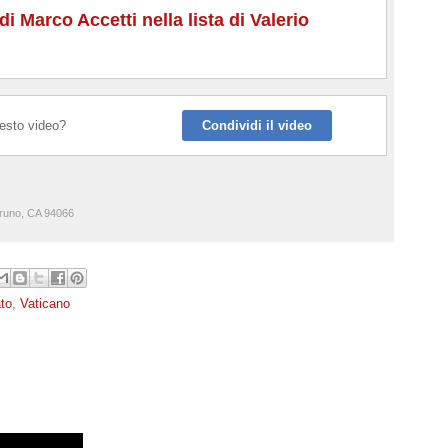
i Marco Accetti nella lista di Valerio
uesto video?
Condividi il video
runo, CA 94066
ato
,
Vaticano