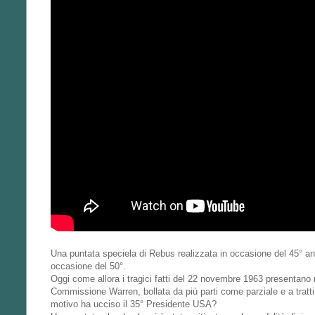
Una puntata speciela di Rebus realizzata in occasione del 45° ann
occasione del 50°.
Oggi come allora i tragici fatti del 22 novembre 1963 presentano molt
Commissione Warren, bollata da più parti come parziale e a tratt
motivo ha ucciso il 35° Presidente USA?