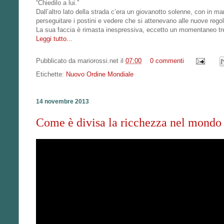
“Chiedilo a lui.”
Dall’altro lato della strada c’era un giovanotto solenne, con in m
perseguitare i postini e vedere che si attenevano alle nuove rego
La sua faccia è rimasta inespressiva, eccetto un momentaneo tr
Leggi tutto...
Pubblicato da
mariorossi.net
il
07:00
0 commenti
Etichette:
Nuovo Ordine Mondiale
14 novembre 2013
Come è divisa la ricchezza nel mondo