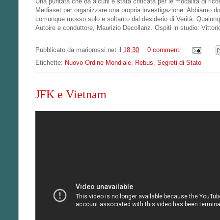
Una puntata che da alcuni è stata criticata per le modalità di ric
Mediaset per organizzare una propria investigazione. Abbiamo do
comunque mosso solo e soltanto dal desiderio di Verità. Qualunq
Autoire e conduttore, Maurizio Decollanz. Ospiti in studio: Vittori
Pubblicato da
mariorossi.net
il
18:30
0 commenti
Etichette:
Nuovo Ordine Mondiale
,
Rebus
,
Segreti di Stato
JFK e Vietnam