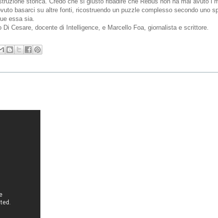
ostruzione storica. Credo che si giusto ribadire che Rebus non ha mai avuto i 
vuto basarci su altre fonti, ricostruendo un puzzle complesso secondo uno spi
ue essa sia.
o Di Cesare, docente di Intelligence, e Marcello Foa, giornalista e scrittore.