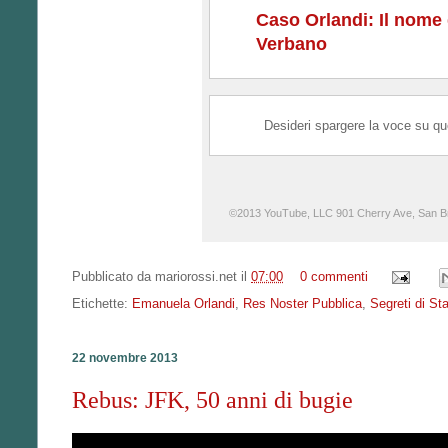
Caso Orlandi: Il nome d
Verbano
Desideri spargere la voce su q
©2013 YouTube, LLC 901 Cherry Ave, San B
Pubblicato da
mariorossi.net
il
07:00
0 commenti
Etichette:
Emanuela Orlandi
,
Res Noster Pubblica
,
Segreti di St
22 novembre 2013
Rebus: JFK, 50 anni di bugie