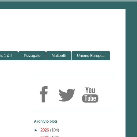
c 1 & 2
Pizzagate
Matteotti
Unione Europea
Archivio blog
►
2026
(104)