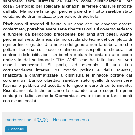
sarebbero state utilizzate da Berlino come giustificazione. Per
cosa? Semplice: per spiegare ai cittadini le ferree chiusure imposte
dall’alto. Ma non è finita qui, perché pare che il tutto sarebbe stato
volutamente drammatizzato per volere di Seehofer.
Rischiamo di trovarci di fronte a un caso che, se dovesse essere
confermato, potrebbe avere serie ripercussioni sul governo tedesco
e fungere da pericoloso precedente per tanti altri paesi. Anche
perché sul
web
, da mesi, stanno circolando teorie del complotto di
ogni ordine e grado. Una notizia del genere non farebbe altro che
gettare benzina sul fuoco e alimentare sospetti e sfiducia nei
confronti delle istituzioni. La bomba è stata lanciata da uno scoop
realizzato dal settimanale “Die Welt”, che ha fatto luce su vari
aspetti sconcertati. Si parla, ad esempio, di una fitta
corrispondenza interna, tra mondo politica e della scienza,
finalizzata a drammatizzare a dismisura le minacce portate dal
coronavirus. L’unico obiettivo sarebbe stato quello di convincere
l’opinione pubblica ad accettare le rigide misure di contenimento.
Ricordiamo infatti che un anno fa, quando furono scoperti i primi
contagi in
Italia
, anche la
Germania
stava iniziando a fare i conti
con alcuni focolai.
mariorossi.net
il
07:00
Nessun commento:
Condividi