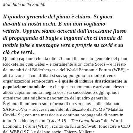
Mondiale della Sanità.
Il quadro generale del piano è chiaro. Si gioca
davanti ai nostri occhi. E noi non vogliamo
vederlo. Oppure siamo accecati dall’incessante flusso
di propaganda di bugie e inganni che ci inonda di
notizie false e menzogne vere e proprie su covid e su
ciò che verrà.
Quando capiamo che da oltre 70 anni il concetto generale del piano
Rockefeller
cum
Gates – e certamente altri, come Soros – e il resto
dei membri del Bilderberger e del World Economic Forum (WEF), e
altri ancora – i cui affiliati si sovrappongono in modo diverso
organizzazioni semi-oscure –
è quello di ridurre drasticamente la
popolazione mondiale
– e che questo momento è arrivato adesso –
allora capiamo molto meglio cosa sta succedendo oggi; quindi
otteniamo una migliore panoramica del quadro generale.
È giunto il momento sotto forma di un virus invisibile chiamato
SARS-CoV-2 – successivamente ribattezzato dall’OMS “Malattia
Covid-19”; con una massiccia e continua propaganda di paura in
tutto l’occidente; e con
“Covid-19 – The Great Reset”
del World
Economic Forum (WEF)
,
scritto da Klaus Schwab, fondatore e CEO
del WEF (1971) e dal suo socio, Thierry Malleret.