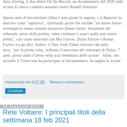
Amy Ziering, il duo dietro On the Record, un documentario del 2020 sulle
accuse di cattiva condotta sessuale contro Russell Simmons.
Questa serie di documentari Allen è stata girata in segreto, e il Reporter la
descrive come "esplosiva", riportando anche che include
"un nuovo lavoro
investigativo messo insieme attraverso filmati intimi, documenti del
tribunale, prove della polizia, video rivelatori e nastri audio mai sentiti
prima
", così come interviste con Mia Farrow, Dylan Farrow e Ronan
Farrow tra gli altri.
Inoltre, il New York Times riferisce che nella
serie,
"per la prima volta, vediamo il resoconto del videotape di Dylan, 7
anni, girato dalla Farrow nella scia immediata delle accuse"
. Allen, che
secondo il Times non ha partecipato al documentario, ha negato le accuse.
mariorossi.net
il
07:00
Nessun commento:
Condividi
19 febbraio 2021
Rete Voltaire: I principali titoli della
settimana 18 feb 2021