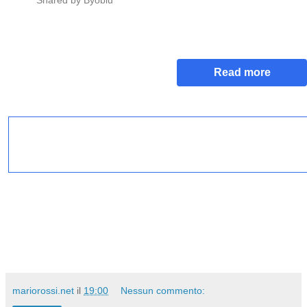
Shared by
Byoblu
Read more
mariorossi.net
il
19:00
Nessun commento: