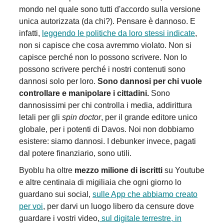
mondo nel quale sono tutti d'accordo sulla versione
unica autorizzata (da chi?). Pensare è dannoso. E
infatti,
leggendo le politiche da loro stessi indicate
,
non si capisce che cosa avremmo violato. Non si
capisce perché non lo possono scrivere. Non lo
possono scrivere perché i nostri contenuti sono
dannosi solo per loro.
Sono dannosi per chi vuole
controllare e manipolare i cittadini.
Sono
dannosissimi per chi controlla i media, addirittura
letali per gli
spin doctor
, per il grande editore unico
globale, per i potenti di Davos. Noi non dobbiamo
esistere: siamo dannosi. I debunker invece, pagati
dal potere finanziario, sono utili.
Byoblu ha oltre
mezzo milione di iscritti
su Youtube
e altre centinaia di migiliaia che ogni giorno lo
guardano sui social,
sulle App che abbiamo creato
per voi
, per darvi un luogo libero da censure dove
guardare i vostri video,
sul digitale terrestre, in