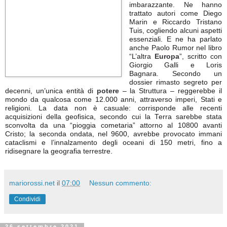
imbarazzante. Ne hanno
trattato autori come Diego
Marin e Riccardo Tristano
Tuis, cogliendo alcuni aspetti
essenziali. E ne ha parlato
anche Paolo Rumor nel libro
“L’altra
Europa
”, scritto con
Giorgio Galli e Loris
Bagnara. Secondo un
dossier rimasto segreto per
decenni, un’unica entità di
potere
– la Struttura – reggerebbe il
mondo da qualcosa come 12.000 anni, attraverso imperi, Stati e
religioni. La data non è casuale: corrisponde alle recenti
acquisizioni della geofisica, secondo cui la Terra sarebbe stata
sconvolta da una “pioggia cometaria” attorno al 10800 avanti
Cristo; la seconda ondata, nel 9600, avrebbe provocato immani
cataclismi e l’innalzamento degli oceani di 150 metri, fino a
ridisegnare la geografia terrestre.
mariorossi.net
il
07:00
Nessun commento:
Condividi
26 settembre 2021