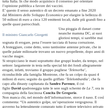
tutta Italia. In che modo acquisisco il consenso per orientare
l’opinione pubblica a favore dei vaccini.
E’ questo il senso autentico di un decreto emanato a fine 2020
dal
Ministero dello Sviluppo Economico
per elargire la bellezza di
50 milioni di euro a circa 120 emittenti locali, dalle più grandi fino a
quelle quasi parrocchiali.
Una pioggia di danari come
neanche mamma DC, ai suoi
Il ministro Giancarlo Giorgetti
gloriosi tempi, si sarebbe mai
sognata di erogare, pena l’essere tacciata di bassa corruzione.
A festeggiare, come detto, sono tantissime antenne private, che in
quelle palate milionarie trovano un nuovo propellente, dopo anni di
vacche magre.
Si stropicciano le mani soprattutto due gruppi leader, da tempo, nel
settore: largamente in testa nella special hit dei fondi allegramente
erogati, infatti, troviamo il gruppo pugliese ‘
Telenorba
’,
riconducibile alla famiglia Montrone, che fa un colpo da quasi 4
milioni di euro; seguito da quello griffato ‘
Telelombardia’
, che fa
capo alla dinasty capitanata da
Sandro Parenzo
, il cui
figlio
Davìd
spadroneggia tutte le sere sugli schermi de
La 7
, ora in
compagnia della fascinosa
Concita De Gregorio
.
Non manca chi, nel mondo dell’informazione, storce il naso. E così
commenta: “Un autentico golpe, un’operazione vergognosa. Il
governo ha letteralmente comprato tutto il settore televisivo privato