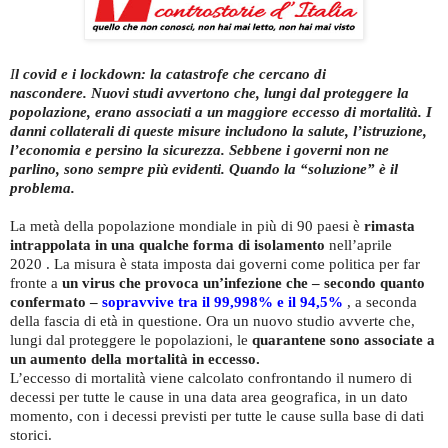
I
l covid e i lockdown: la catastrofe che cercano di
nascondere.
Nuovi studi avvertono che, lungi dal proteggere la
popolazione, erano associati a un maggiore eccesso di mortalità. I
danni collaterali di queste misure includono la salute, l’istruzione,
l’economia e persino la sicurezza. Sebbene i governi non ne
parlino, sono sempre più evidenti. Quando la “soluzione” è il
problema.
La metà della popolazione mondiale in più di 90 paesi è
rimasta
intrappolata in una qualche forma di isolamento
nell’aprile
2020 . La misura è stata imposta dai governi come politica per far
fronte a
un virus che provoca un’infezione che – secondo quanto
confermato –
sopravvive tra il 99,998% e il 94,5%
, a seconda
della fascia di età in questione. Ora un nuovo studio avverte che,
lungi dal proteggere le popolazioni, le
quarantene sono associate a
un aumento della mortalità in eccesso.
L’eccesso di mortalità viene calcolato confrontando il numero di
decessi per tutte le cause in una data area geografica, in un dato
momento, con i decessi previsti per tutte le cause sulla base di dati
storici.