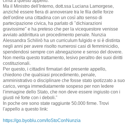
cima a questo appello.
Ma il Ministro dell'Interno, dott.ssa Luciana Lamorgese,
anziché essere fiera di annoverare tra le fila delle forze
dell'ordine una cittadina con un così alto senso di
partecipazione civica, ha parlato di "dichiarazioni
gravissime" e ha preteso che per la vicequestore venisse
avviato addirittura un procedimento penale. Nunzia
Alessandra Schilirò ha un curriculum fulgido e si è distinta
negli anni per avere risolto numerosi casi di femminicidio,
spendendosi sempre con abnegazione e senso del dovere.
Non merita questo trattamento, lesivo peraltro dei suoi diritti
costituzionali.
Per questo, i cittadini firmatari del presente appello,
chiedono che qualsiasi procedimento, penale,
amministrativo o disciplinare che fosse stato ipotizzato a suo
carico, venga immediatamente sospeso per non ledere
l'immagine dello Stato, che non deve essere ingiusto con i
giusti né forte con i deboli."
In poche ore sono state raggiunte 50.000 firme. Trovi
l'appello a questo link:
https://go.byoblu.com/IoStoConNunzia