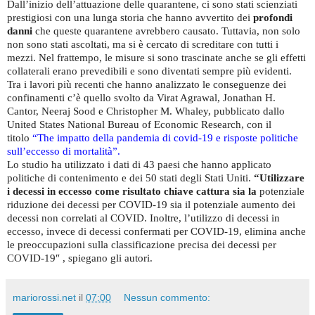
Dall’inizio dell’attuazione delle quarantene, ci sono stati scienziati
prestigiosi con una lunga storia che hanno avvertito dei
profondi
danni
che queste quarantene avrebbero causato. Tuttavia, non solo
non sono stati ascoltati, ma si è cercato di screditare con tutti i
mezzi. Nel frattempo, le misure si sono trascinate anche se gli effetti
collaterali erano prevedibili e sono diventati sempre più evidenti.
Tra i lavori più recenti che hanno analizzato le conseguenze dei
confinamenti c’è quello svolto da Virat Agrawal, Jonathan H.
Cantor, Neeraj Sood e Christopher M. Whaley, pubblicato dallo
United States National Bureau of Economic Research, con il
titolo
“The impatto della pandemia di covid-19 e risposte politiche
sull’eccesso di mortalità”.
Lo studio ha utilizzato i dati di 43 paesi che hanno applicato
politiche di contenimento e dei 50 stati degli Stati Uniti.
“Utilizzare
i decessi in eccesso come risultato chiave cattura sia la
potenziale
riduzione dei decessi per COVID-19 sia il potenziale aumento dei
decessi non correlati al COVID. Inoltre, l’utilizzo di decessi in
eccesso, invece di decessi confermati per COVID-19, elimina anche
le preoccupazioni sulla classificazione precisa dei decessi per
COVID-19″ , spiegano gli autori.
mariorossi.net
il
07:00
Nessun commento: