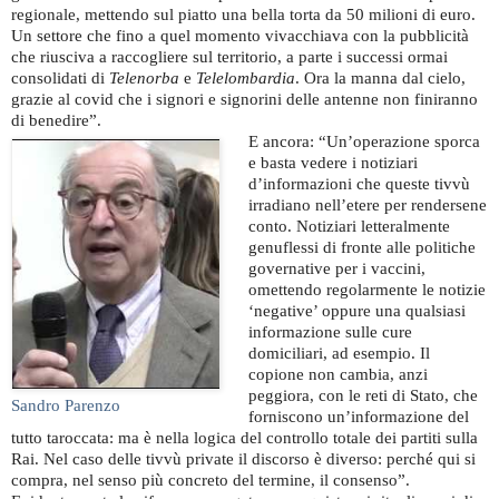
regionale, mettendo sul piatto una bella torta da 50 milioni di euro.
Un settore che fino a quel momento vivacchiava con la pubblicità
che riusciva a raccogliere sul territorio, a parte i successi ormai
consolidati di
Telenorba
e
Telelombardia
. Ora la manna dal cielo,
grazie al covid che i signori e signorini delle antenne non finiranno
di benedire”.
E ancora: “Un’operazione sporca
e basta vedere i notiziari
d’informazioni che queste tivvù
irradiano nell’etere per rendersene
conto. Notiziari letteralmente
genuflessi di fronte alle politiche
governative per i vaccini,
omettendo regolarmente le notizie
‘negative’ oppure una qualsiasi
informazione sulle cure
domiciliari, ad esempio. Il
copione non cambia, anzi
peggiora, con le reti di Stato, che
Sandro Parenzo
forniscono un’informazione del
tutto taroccata: ma è nella logica del controllo totale dei partiti sulla
Rai. Nel caso delle tivvù private il discorso è diverso: perché qui si
compra, nel senso più concreto del termine, il consenso”.