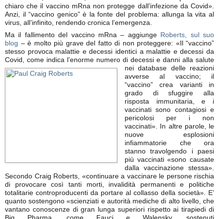
chiaro che il vaccino mRna non protegge dall’infezione da Covid».
Anzi, il “vaccino genico” è la fonte del problema: allunga la vita al
virus, all’infinito, rendendo cronica l’emergenza.
Ma il fallimento del vaccino mRna – aggiunge
Roberts, sul suo
blog
– è molto più grave del fatto di non proteggere: «Il “vaccino”
stesso provoca malattie e decessi identici a malattie e decessi da
Covid, come indica l’enorme numero di decessi e danni alla salute
nei database
delle reazioni
avverse al vaccino; il
“vaccino” crea varianti in
grado di sfuggire alla
risposta immunitaria, e i
vaccinati sono contagiosi e
pericolosi per i non
vaccinati». In altre parole, le
nuove esplosioni
infiammatorie che ora
stanno travolgendo i paesi
più vaccinati «sono causate
dalla vaccinazione stessa».
Secondo Craig Roberts, «continuare a vaccinare le persone rischia
di provocare così tanti morti, invalidità permanenti e politiche
totalitarie controproducenti da portare al collasso della società». E’
quanto sostengono «scienziati e autorità mediche di alto livello, che
vantano conoscenze di gran lunga superiori rispetto ai tirapiedi di
Big Pharma, come Fauci e Walensky, sostenuti