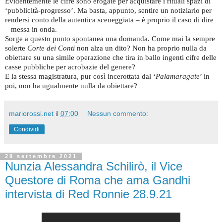
Evidentemente le cifre sono erogate per acquistare i rituali spazi di
‘pubblicità-progresso’. Ma basta, appunto, sentire un notiziario per
rendersi conto della autentica sceneggiata – è proprio il caso di dire
– messa in onda.
Sorge a questo punto spontanea una domanda. Come mai la sempre
solerte
Corte dei Conti
non alza un dito? Non ha proprio nulla da
obiettare su una simile operazione che tira in ballo ingenti cifre delle
casse pubbliche per acrobazie del genere?
E la stessa magistratura, pur così incerottata dal ‘
Palamaragate
’ in
poi, non ha ugualmente nulla da obiettare?
mariorossi.net
il
07:00
Nessun commento:
Condividi
29 settembre 2021
Nunzia Alessandra Schilirò, il Vice
Questore di Roma che ama Gandhi
intervista di Red Ronnie 28.9.21