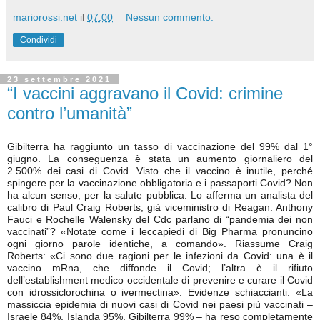
mariorossi.net
il
07:00
Nessun commento:
Condividi
23 settembre 2021
“I vaccini aggravano il Covid: crimine
contro l’umanità”
Gibilterra ha raggiunto un tasso di vaccinazione del 99% dal 1°
giugno. La conseguenza è stata un aumento giornaliero del
2.500% dei casi di Covid. Visto che il vaccino è inutile, perché
spingere per la vaccinazione obbligatoria e i passaporti Covid? Non
ha alcun senso, per la salute pubblica. Lo afferma un analista del
calibro di Paul Craig Roberts, già viceministro di Reagan. Anthony
Fauci e Rochelle Walensky del Cdc parlano di “pandemia dei non
vaccinati”? «Notate come i leccapiedi di Big Pharma pronuncino
ogni giorno parole identiche, a comando». Riassume Craig
Roberts: «Ci sono due ragioni per le infezioni da Covid: una è il
vaccino mRna, che diffonde il Covid; l’altra è il rifiuto
dell’establishment medico occidentale di prevenire e curare il Covid
con idrossiclorochina o ivermectina». Evidenze schiaccianti: «La
massiccia epidemia di nuovi casi di Covid nei paesi più vaccinati –
Israele 84%, Islanda 95%, Gibilterra 99% – ha reso completamente