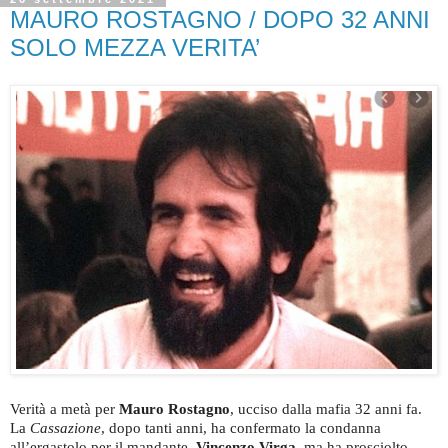
MAURO ROSTAGNO / DOPO 32 ANNI
SOLO MEZZA VERITA’
Verità a metà per
Mauro Rostagno
, ucciso dalla mafia 32 anni fa.
La
Cassazione
, dopo tanti anni, ha confermato la condanna
all’ergastolo per il mandante,
Vincenzo Virga
, ma ha prosciolto