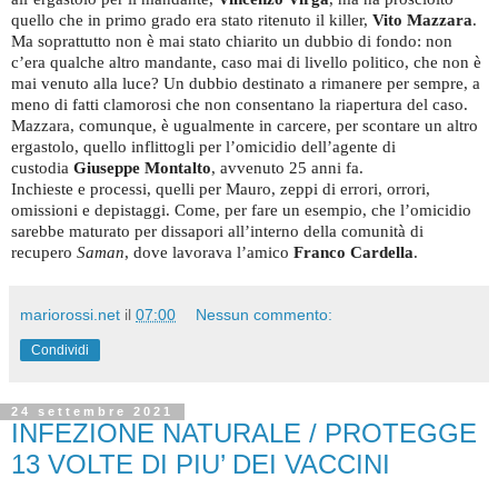
quello che in primo grado era stato ritenuto il killer,
Vito Mazzara
.
Ma soprattutto non è mai stato chiarito un dubbio di fondo: non
c’era qualche altro mandante, caso mai di livello politico, che non è
mai venuto alla luce? Un dubbio destinato a rimanere per sempre, a
meno di fatti clamorosi che non consentano la riapertura del caso.
Mazzara, comunque, è ugualmente in carcere, per scontare un altro
ergastolo, quello inflittogli per l’omicidio dell’agente di
custodia
Giuseppe Montalto
, avvenuto 25 anni fa.
Inchieste e processi, quelli per Mauro, zeppi di errori, orrori,
omissioni e depistaggi. Come, per fare un esempio, che l’omicidio
sarebbe maturato per dissapori all’interno della comunità di
recupero
Saman
, dove lavorava l’amico
Franco Cardella
.
mariorossi.net
il
07:00
Nessun commento:
Condividi
24 settembre 2021
INFEZIONE NATURALE / PROTEGGE
13 VOLTE DI PIU’ DEI VACCINI