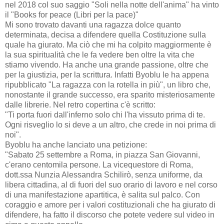
nel 2018 col suo saggio "Soli nella notte dell'anima" ha vinto
il "Books for peace (Libri per la pace)"
Mi sono trovato davanti una ragazza dolce quanto
determinata, decisa a difendere quella Costituzione sulla
quale ha giurato. Ma ciò che mi ha colpito maggiormente è
la sua spiritualità che le fa vedere ben oltre la vita che
stiamo vivendo. Ha anche una grande passione, oltre che
per la giustizia, per la scrittura. Infatti Byoblu le ha appena
ripubblicato "La ragazza con la rotella in più", un libro che,
nonostante il grande successo, era sparito misteriosamente
dalle librerie. Nel retro copertina c'è scritto:
"Ti porta fuori dall'inferno solo chi l'ha vissuto prima di te.
Ogni risveglio lo si deve a un altro, che crede in noi prima di
noi".
Byoblu ha anche lanciato una petizione:
"Sabato 25 settembre a Roma, in piazza San Giovanni,
c'erano centomila persone. La vicequestore di Roma,
dott.ssa Nunzia Alessandra Schilirò, senza uniforme, da
libera cittadina, al di fuori del suo orario di lavoro e nel corso
di una manifestazione apartitica, è salita sul palco. Con
coraggio e amore per i valori costituzionali che ha giurato di
difendere, ha fatto il discorso che potete vedere sul video in