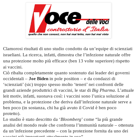
Clamorosi risultati di uno studio condotto da un’equipe di scienziati
israeliani. La ricerca, infatti, dimostra che l’infezione naturale offre
una protezione molto più efficace (ben 13 volte superiore) rispetto
ai vaccini.
Ciò ribalta completamente quanto sostenuto dai leader dei governi
occidentali –
Joe Biden
in pole position – e da condazzi di
‘scienziati’ (sic) troppo spesso molto ‘teneri’ nei confronti delle
grandi aziende produttrici di vaccini, le star di
Big Pharma
. L’attuale
leit motiv, infatti, suonava così: i vaccini sono l’unica soluzione al
problema, e la protezione che deriva dall’infezione naturale serve a
ben poco (in sostanza, chi ha già avuto il Covid è ben poco
protetto).
Lo studio è stato descritto da ‘
Bloomberg
’ come “la più grande
analisi del mondo reale che confronta l’immunità naturale – ottenuta
da un’infezione precedente – con la protezione fornita da uno dei
vaccini più importanti attualmente in uso”.