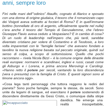
anni, sempre loro
Finì nelle mani dell’“odinico” Ataulfo, cognato di Alarico e sposato
con una donna di origine giudaica, il tesoro che il romanizzato capo
dei Visigoti aveva sottratto ai forzieri di Roma? E in quell’immane
bottino (tonnellate di oro di argento, ufficialmente sparite nel nulla)
c’era anche il tesoro del Tempio di Gerusalemme, che l’ebreo
Giuseppe Flavio aveva ceduto a Vespasiano? E in cambio di cosa?
Di un ruolo di leadership nell’impero che, più tardi, sarebbe
diventato cristiano per volere di Costantino e di Teodosio, a loro
volta imparentati con le “famiglie farisee” che avevano fondato a
tavolino la nuova religione basata sul peccato originale, quindi sul
senso di colpa, a scopo di sottomissione. Quello che pochi
raccontano – rivela Nicola Bizzi – è la comune origine delle dinastie
reali europee: normanni e scandinavi, inglesi e russi, casati come
gli Asburgo e i Lorena, e prima ancora Merovingi e Carolingi.
«Hanno retto il
potere
per secoli, vantando la loro discendenza
(vera o presunta) con la famiglia di Cristo. E questi signori sono al
timone ancora oggi».
«Cosa lega tanti personaggi che tuttora reggono le redini del
pianeta? Sono poche famiglie, sempre le stesse, da secoli. Sono
unite da legami di sangue, ed esercitano il
potere
sostenendo di
discendere direttamente da Gesù Cristo, o comunque dalla stirpe
davidica. Ne emerge una
realtà insospettabile,