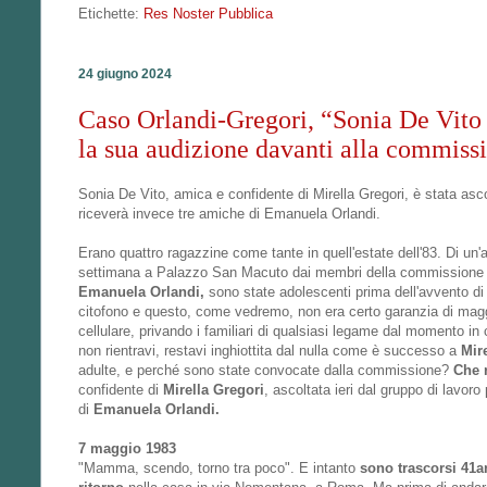
Etichette:
Res Noster Pubblica
24 giugno 2024
Caso Orlandi-Gregori, “Sonia De Vito 
la sua audizione davanti alla commissi
Sonia De Vito, amica e confidente di Mirella Gregori, è stata as
riceverà invece tre amiche di Emanuela Orlandi.
Erano quattro ragazzine come tante in quell'estate dell'83. Di un
settimana a Palazzo San Macuto dai membri della commissione p
Emanuela Orlandi,
sono state adolescenti prima dell'avvento di 
citofono e questo, come vedremo, non era certo garanzia di maggi
cellulare, privando i familiari di qualsiasi legame dal momento in cu
non rientravi, restavi inghiottita dal nulla come è successo a
Mir
adulte, e perché sono state convocate dalla commissione?
Che 
confidente di
Mirella Gregori
, ascoltata ieri dal gruppo di lavo
di
Emanuela Orlandi.
7 maggio 1983
"Mamma, scendo, torno tra poco". E intanto
sono trascorsi 41an