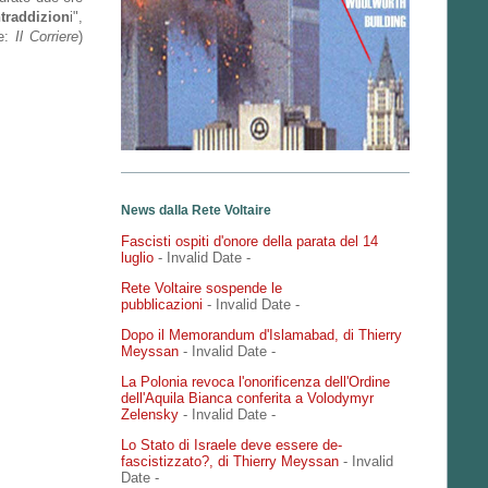
traddizion
i",
te:
Il Corriere
)
News dalla Rete Voltaire
Fascisti ospiti d'onore della parata del 14
luglio
- Invalid Date
-
Rete Voltaire sospende le
pubblicazioni
- Invalid Date
-
Dopo il Memorandum d'Islamabad, di Thierry
Meyssan
- Invalid Date
-
La Polonia revoca l'onorificenza dell'Ordine
dell'Aquila Bianca conferita a Volodymyr
Zelensky
- Invalid Date
-
Lo Stato di Israele deve essere de-
fascistizzato?, di Thierry Meyssan
- Invalid
Date
-