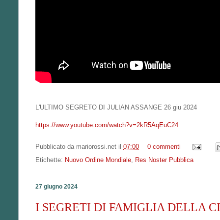
L'ULTIMO SEGRETO DI JULIAN ASSANGE 26 giu 2024
https://www.youtube.com/watch?v=2kR5AqEuC24
Pubblicato da
mariorossi.net
il
07:00
0 commenti
Etichette:
Nuovo Ordine Mondiale
,
Res Noster Pubblica
27 giugno 2024
I SEGRETI DI FAMIGLIA DELLA CIA