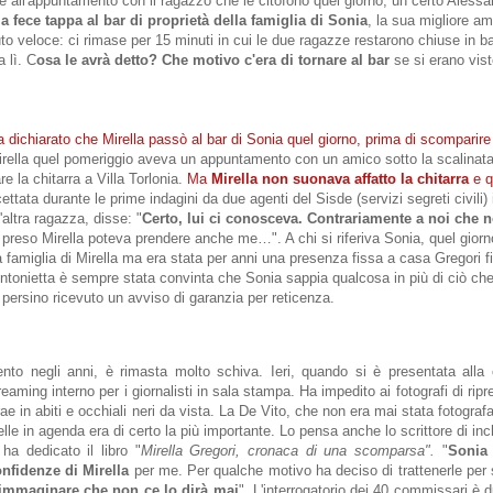
all'appuntamento con il ragazzo che le citofonò quel giorno, un certo Aless
la fece tappa al bar di proprietà della famiglia di Sonia
, la sua migliore a
o veloce: ci rimase per 15 minuti in cui le due ragazze restarono chiuse in b
 lì. C
osa le avrà detto? Che motivo c'era di tornare al bar
se si erano vis
dichiarato che Mirella passò al bar di Sonia quel giorno, prima di scomparire
Mirella quel pomeriggio aveva un appuntamento con un amico sotto la scalinata
 la chitarra a Villa Torlonia.
Ma
Mirella non suonava affatto la chitarra
e q
ttata durante le prime indagini da due agenti del Sisde (servizi segreti civili) 
'altra ragazza, disse: "
Certo, lui ci conosceva. Contrariamente a noi che n
eso Mirella poteva prendere anche me…". A chi si riferiva Sonia, quel giorn
a famiglia di Mirella ma era stata per anni una presenza fissa a casa Gregori f
ntonietta è sempre stata convinta che Sonia sappia qualcosa in più di ciò che
ha persino ricevuto un avviso di garanzia per reticenza.
to negli anni, è rimasta molto schiva. Ieri, quando si è presentata all
eaming interno per i giornalisti in sala stampa. Ha impedito ai fotografi di ripr
rae in abiti e occhiali neri da vista. La De Vito, che non era mai stata fotografa
lle in agenda era di certo la più importante. Lo pensa anche lo scrittore di in
ha dedicato il libro "
Mirella Gregori, cronaca di una scomparsa".
"
Sonia
onfidenze di Mirella
per me. Per qualche motivo ha deciso di trattenerle per
 immaginare che non ce lo dirà mai
". L'interrogatorio dei 40 commissari è 