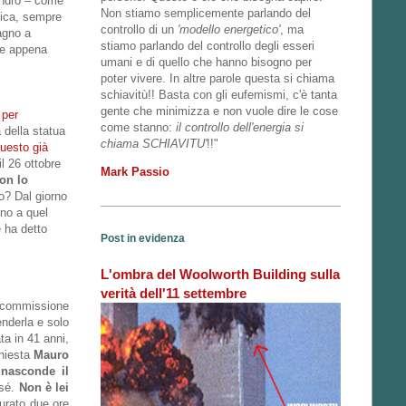
andro – come
Non stiamo semplicemente parlando del
mica, sempre
controllo di un
'modello energetico'
, ma
agno a
stiamo parlando del controllo degli esseri
te appena
umani e di quello che hanno bisogno per
poter vivere. In altre parole questa si chiama
schiavitù!! Basta con gli eufemismi, c'è tanta
gente che minimizza e non vuole dire le cose
 per
come stanno:
il controllo dell'energia si
 della statua
chiama SCHIAVITU'
!!"
uesto già
il 26 ottobre
Mark Passio
on lo
o? Dal giorno
ino a quel
 ha detto
Post in evidenza
L'ombra del Woolworth Building sulla
verità dell'11 settembre
a commissione
enderla e solo
ta in 41 anni,
chiesta
Mauro
 nasconde il
 sé.
Non è lei
durato due ore