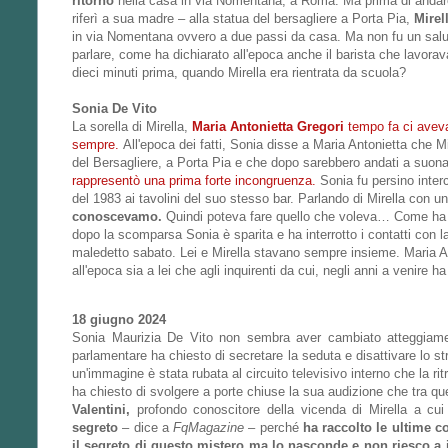
ritorno
nella casa in via Nomentana, a Roma. Ma prima di andare 
riferì a sua madre – alla statua del bersagliere a Porta Pia,
Mirel
in via Nomentana ovvero a due passi da casa. Ma non fu un salut
parlare, come ha dichiarato all'epoca anche il barista che lavorava
dieci minuti prima, quando Mirella era rientrata da scuola?
Sonia De Vito
La sorella di Mirella,
Maria Antonietta Gregori
tempo fa ci aveva 
sempre.
All'epoca dei fatti, Sonia disse a Maria Antonietta che 
del Bersagliere, a Porta Pia e che dopo sarebbero andati a suonare
rappresentò una prima forte incongruenza.
Sonia fu persino interce
del 1983 ai tavolini del suo stesso bar. Parlando di Mirella con un
conoscevamo.
Quindi poteva fare quello che voleva… Come ha pr
dopo la scomparsa Sonia è sparita e ha interrotto i contatti con l
maledetto sabato. Lei e Mirella stavano sempre insieme. Maria A
all'epoca sia a lei che agli inquirenti da cui, negli anni a venire 
18 giugno 2024
Sonia Maurizia De Vito non sembra aver cambiato atteggiamen
parlamentare ha chiesto di secretare la seduta e disattivare lo str
un'immagine è stata rubata al circuito televisivo interno che la rit
ha chiesto di svolgere a porte chiuse la sua audizione che tra que
Valentini,
profondo conoscitore della vicenda di Mirella a cui 
segreto
– dice a
FqMagazine
– perché
ha raccolto le ultime c
il segreto di questo mistero ma lo nasconde e non riesco a