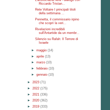
Riccardo Tristan...
Rete Voltaire I principali titoli
della settimana ...
Pennetta, il commissario irpino
che scoprì la veri...
Rivelazioni incredibili
sull'Antartide da un membr...
Silenzio su Rafah: Il Terrore di
Israele
►
maggio
(14)
►
aprile
(13)
►
marzo
(10)
►
febbraio
(10)
►
gennaio
(10)
►
2023
(71)
►
2022
(175)
►
2021
(336)
►
2020
(362)
►
2019
(333)