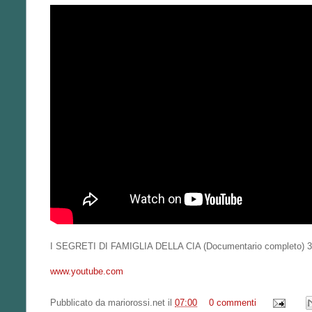
I SEGRETI DI FAMIGLIA DELLA CIA (Documentario completo) 
www.youtube.com
Pubblicato da
mariorossi.net
il
07:00
0 commenti