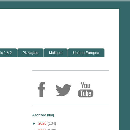
c 1 & 2
Pizzagate
Matteotti
Unione Europea
Archivio blog
►
2026
(104)