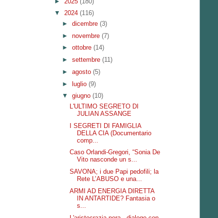
►
2025
(180)
▼
2024
(116)
►
dicembre
(3)
►
novembre
(7)
►
ottobre
(14)
►
settembre
(11)
►
agosto
(5)
►
luglio
(9)
▼
giugno
(10)
L'ULTIMO SEGRETO DI
JULIAN ASSANGE
I SEGRETI DI FAMIGLIA
DELLA CIA (Documentario
comp...
Caso Orlandi-Gregori, “Sonia De
Vito nasconde un s...
SAVONA; i due Papi pedofili; la
Rete L’ABUSO e una...
ARMI AD ENERGIA DIRETTA
IN ANTARTIDE? Fantasia o
s...
L'aristocrazia nera - dialogo con