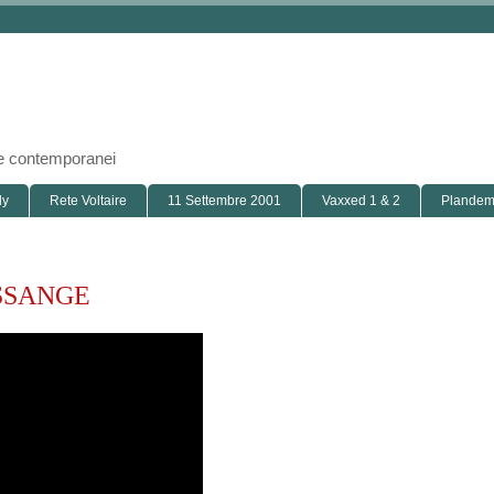
i e contemporanei
ly
Rete Voltaire
11 Settembre 2001
Vaxxed 1 & 2
Plandemi
ASSANGE