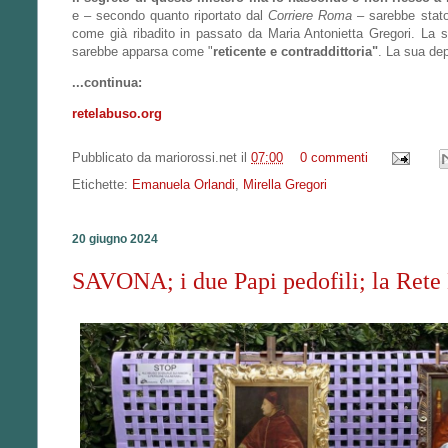
e – secondo quanto riportato dal
Corriere Roma
– sarebbe stat
come già ribadito in passato da Maria Antonietta Gregori. La 
sarebbe apparsa come "
reticente e contraddittoria"
. La sua de
...continua:
retelabuso.org
Pubblicato da
mariorossi.net
il
07:00
0 commenti
Etichette:
Emanuela Orlandi
,
Mirella Gregori
20 giugno 2024
SAVONA; i due Papi pedofili; la Rete