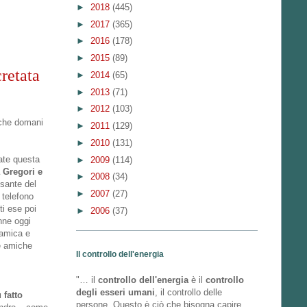
►
2018
(445)
►
2017
(365)
►
2016
(178)
►
2015
(89)
retata
►
2014
(65)
►
2013
(71)
►
2012
(103)
 che domani
►
2011
(129)
►
2010
(131)
cate questa
►
2009
(114)
 Gregori e
►
2008
(34)
lsante del
►
2007
(27)
 telefono
ti ese poi
►
2006
(37)
nne oggi
 amica e
re amiche
Il controllo dell'energia
"… il
controllo dell'energia
è il
controllo
degli esseri umani
, il controllo delle
 fatto
persone. Questo è ciò che bisogna capire.