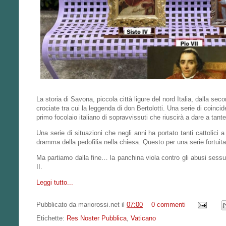
La storia di Savona, piccola città ligure del nord Italia, dalla sec
crociate tra cui la leggenda di don Bertolotti. Una serie di coinc
primo focolaio italiano di sopravvissuti che riuscirà a dare a tante v
Una serie di situazioni che negli anni ha portato tanti cattolici
dramma della pedofilia nella chiesa. Questo per una serie fortuita 
Ma partiamo dalla fine… la panchina viola contro gli abusi sessua
II.
Leggi tutto...
Pubblicato da
mariorossi.net
il
07:00
0 commenti
Etichette:
Res Noster Pubblica
,
Vaticano