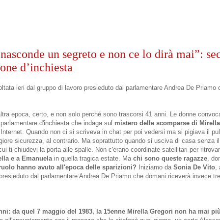
nasconde un segreto e non ce lo dirà mai”: sec
one d’inchiesta
coltata ieri dal gruppo di lavoro presieduto dal parlamentare Andrea De Priamo
'altra epoca, certo, e non solo perché sono trascorsi 41 anni. Le donne convo
arlamentare d'inchiesta che indaga sul
mistero delle scomparse di Mirella
Internet. Quando non ci si scriveva in chat per poi vedersi ma si pigiava il pu
ore sicurezza, al contrario. Ma soprattutto quando si usciva di casa senza il
i ti chiudevi la porta alle spalle. Non c'erano coordinate satellitari per ritrovar
ella e a Emanuela
in quella tragica estate. Ma
chi sono queste ragazze
, do
ruolo hanno avuto all'epoca delle sparizioni?
Iniziamo da
Sonia De Vito
,
ro presieduto dal parlamentare Andrea De Priamo che domani riceverà invece t
ni: da quel 7 maggio del 1983, la 15enne Mirella Gregori non ha mai più