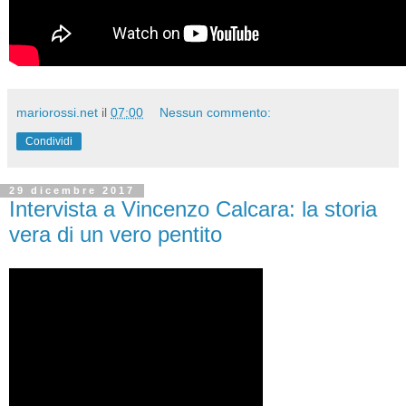
mariorossi.net
il
07:00
Nessun commento:
Condividi
29 dicembre 2017
Intervista a Vincenzo Calcara: la storia
vera di un vero pentito