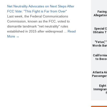
Net Neutrality Advocates on Next Steps After
FCC Vote: "This Fight is Far from Over"
Facing
Allegatio
Last week, the Federal Communications
Commission, known as the FCC, voted to
dismantle landmark "net neutrality" rules
Special 
established in 2015 after widespread ...
Read
Obtains T
More →
"Fetus,"
Words Ban
Californi
to Beco
Atlanta A
Passengers
Eight
Immigrant