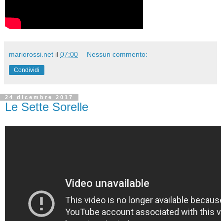
mariorossi.net
il
07:00
Nessun commento:
Condividi
24 dicembre 2017
Le Sette Sorelle