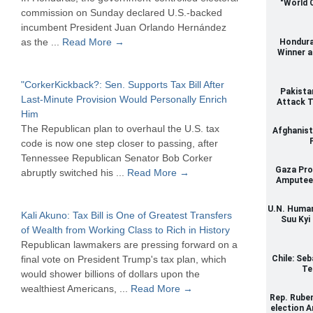
"World 
commission on Sunday declared U.S.-backed
incumbent President Juan Orlando Hernández
as the ...
Read More →
Hondura
Winner 
"CorkerKickback?: Sen. Supports Tax Bill After
Pakista
Last-Minute Provision Would Personally Enrich
Attack T
Him
The Republican plan to overhaul the U.S. tax
Afghanista
code is now one step closer to passing, after
Tennessee Republican Senator Bob Corker
Gaza Pro
abruptly switched his ...
Read More →
Amputee K
U.N. Human
Kali Akuno: Tax Bill is One of Greatest Transfers
Suu Kyi
of Wealth from Working Class to Rich in History
Republican lawmakers are pressing forward on a
final vote on President Trump's tax plan, which
Chile: Se
Te
would shower billions of dollars upon the
wealthiest Americans, ...
Read More →
Rep. Ruben
election 