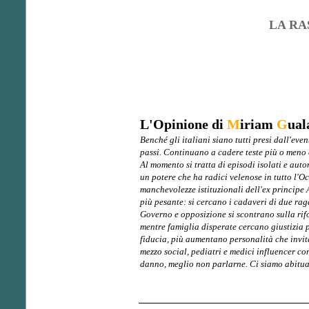
LA RA
L'Opinione di
M
iriam
G
ual
Benché gli italiani siano tutti presi dall'e
passi. Continuano a cadere teste più o meno 
Al momento si tratta di episodi isolati e auton
un potere che ha radici velenose in tutto l'Oc
manchevolezze istituzionali dell'ex principe
più pesante: si cercano i cadaveri di due raga
Governo e opposizione si scontrano sulla rifo
mentre famiglia disperate cercano giustizia pe
fiducia, più aumentano personalità che invit
mezzo social, pediatri e medici influencer co
danno, meglio non parlarne. Ci siamo abitua