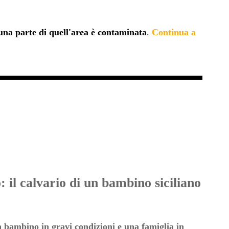
una parte di quell'area è contaminata
.
Continua a
il calvario di un bambino siciliano
 bambino in gravi condizioni e una famiglia in