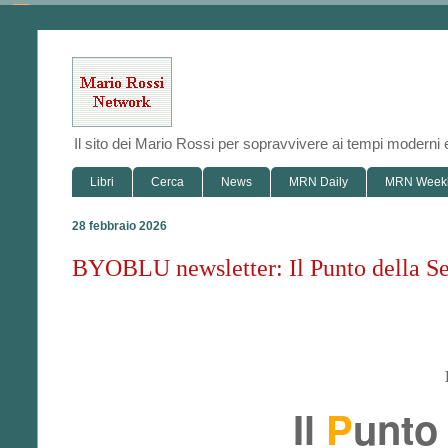
Il sito dei Mario Rossi per sopravvivere ai tempi modern
Libri
Cerca
News
MRN Daily
MRN Week
28 febbraio 2026
BYOBLU newsletter: Il Punto della S
Il
P
unto