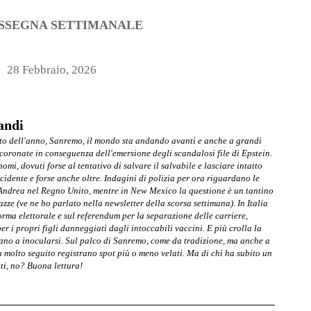
SSEGNA SETTIMANALE
28 Febbraio, 2026
andi
vento dell'anno, Sanremo, il mondo sta andando avanti e anche a grandi
coronate in conseguenza dell'emersione degli scandalosi file di Epstein.
omi, dovuti forse al tentativo di salvare il salvabile e lasciare intatto
cidente e forse anche oltre. Indagini di polizia per ora riguardano le
 Andrea nel Regno Unito, mentre in New Mexico la questione è un tantino
zze (ve ne ho parlato nella newsletter della scorsa settimana). In Italia
rma elettorale e sul referendum per la separazione delle carriere,
r i propri figli danneggiati dagli intoccabili vaccini. E più crolla la
ano a inocularsi. Sul palco di Sanremo, come da tradizione, ma anche a
n molto seguito registrano spot più o meno velati. Ma di chi ha subito un
ti, no? Buona lettura!