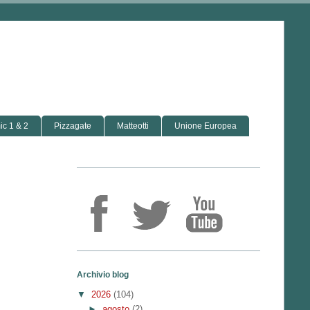
c 1 & 2
Pizzagate
Matteotti
Unione Europea
Archivio blog
▼
2026
(104)
►
agosto
(2)