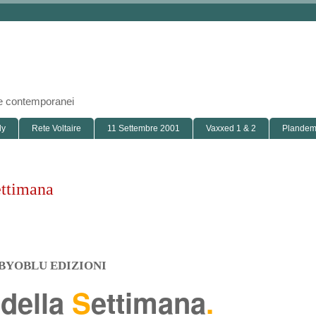
i e contemporanei
ly
Rete Voltaire
11 Settembre 2001
Vaxxed 1 & 2
Plandemi
ettimana
BYOBLU EDIZIONI
 della
S
ettimana
.