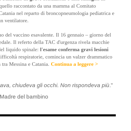
 quello raccontato da una mamma al Comitato
a Catania nel reparto di broncopneumologia pediatrica e
un ventilatore.
o del vaccino esavalente. Il 16 gennaio – giorno del
dale. Il referto della TAC d'urgenza rivela macchie
del liquido spinale:
l'esame conferma gravi lesioni
 difficoltà respiratorie, comincia un valzer drammatico
a tra Messina e Catania
.
Continua a leggere >
mava, chiudeva gli occhi. Non rispondeva più
."
 Madre del bambino