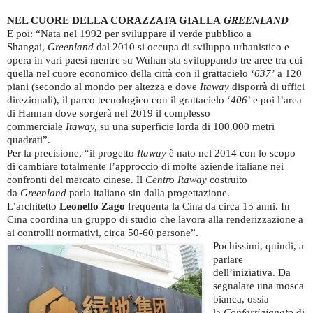
NEL CUORE DELLA CORAZZATA GIALLA
GREENLAND
E poi: “Nata nel 1992 per sviluppare il verde pubblico a
Shangai,
Greenland
dal 2010 si occupa di sviluppo urbanistico e
opera in vari paesi mentre su Wuhan sta sviluppando tre aree tra cui
quella nel cuore economico della città con il grattacielo ‘
637’
a 120
piani (secondo al mondo per altezza e dove
Itaway
disporrà di uffici
direzionali), il parco tecnologico con il grattacielo ‘
406
’ e poi l’area
di Hannan dove sorgerà nel 2019 il complesso
commerciale
Itaway,
su una superficie lorda di 100.000 metri
quadrati”.
Per la precisione, “il progetto
Itaway
è nato nel 2014 con lo scopo
di cambiare totalmente l’approccio di molte aziende italiane nei
confronti del mercato cinese. Il
Centro Itaway
costruito
da
Greenland
parla italiano sin dalla progettazione.
L’architetto
Leonello Zago
frequenta la Cina da circa 15 anni. In
Cina coordina un gruppo di studio che lavora alla renderizzazione a
ai controlli normativi, circa 50-60 persone”.
Pochissimi, quindi, a
parlare
dell’iniziativa. Da
segnalare una mosca
bianca, ossia
la
Confartigianato
di