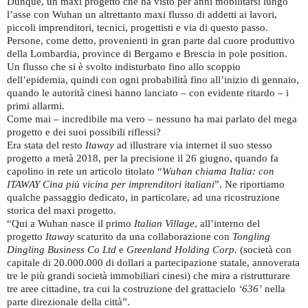
Dunque, un maxi progetto che ha visto per anni mobilitarsi lungo
l’asse con Wuhan un altrettanto maxi flusso di addetti ai lavori,
piccoli imprenditori, tecnici, progettisti e via di questo passo.
Persone, come detto, provenienti in gran parte dal cuore produttivo
della Lombardia, province di Bergamo e Brescia in pole position.
Un flusso che si è svolto indisturbato fino allo scoppio
dell’epidemia, quindi con ogni probabilità fino all’inizio di gennaio,
quando le autorità cinesi hanno lanciato – con evidente ritardo – i
primi allarmi.
Come mai – incredibile ma vero – nessuno ha mai parlato del mega
progetto e dei suoi possibili riflessi?
Era stata del resto
Itaway
ad illustrare via internet il suo stesso
progetto a metà 2018, per la precisione il 26 giugno, quando fa
capolino in rete un articolo titolato “
Wuhan chiama Italia: con
ITAWAY Cina più vicina per imprenditori italiani
”. Ne riportiamo
qualche passaggio dedicato, in particolare, ad una ricostruzione
storica del maxi progetto.
“Qui a Wuhan nasce il primo
Italian Village
, all’interno del
progetto
Itaway
scaturito da una collaborazione con
Tongling
Dingling Business Co Ltd
e
Greenland Holding Corp.
(società con
capitale di 20.000.000 di dollari a partecipazione statale, annoverata
tre le più grandi società immobiliari cinesi) che mira a ristrutturare
tre aree cittadine, tra cui la costruzione del grattacielo
‘636’
nella
parte direzionale della città”.