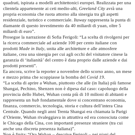
quadrati, ispirata a modelli architettonici europei. Realizzata per una
clientela appartenente ai ceti medio-alti,
Greeland City
avrà una
propria economia che ruota attorno alla sinergia tra gli aspetti
residenziale, turistico e commerciale.
Itaway
rappresenta la punta di
diamante di questo investimento da 40 miliardi di yuan, oltre 5
miliardi di euro”.
Prosegue la narrazione di Sofia Ferigoli: “La scelta di rivolgersi per
la ricerca commerciale ad aziende 100 per cento italiane con
prodotti
Made in Italy
, unita alle architetture e alle atmosfere
italiane, crea una sinergia per cui agli occhi del visitatore cinese la
garanzia di ‘italianità’ del centro è data proprio dalle aziende e dai
prodotti presenti”.
Ea ancora, scrive la reporter a novembre dello scorso anno, un mese
e mezzo prima che scoppiasse la bomba del
Covid 19
.
“La scelta di aprire a Wuhan, piuttosto che alle (in Italia) più famose
Shangai, Pechino, Shenzen non è dipesa dal caso: capoluogo della
provincia dello Hubei, Wuhan conta più di 10 milioni di abitanti e
rappresenta un
hub
fondamentale dove si concentrano economia,
finanza, commercio, tecnologia, storia e cultura dell’intera Cina
Centrale. Quando negli anni Trenta Shangai era chiamata la Parigi
d’Oriente, Wuhan rivaleggiava in attrattiva ed era conosciuta come
le Chicago della Cina, con importanti presenze straniere (tra cui
anche una discreta presenza italiana)”.
Non è finita: “Ora Wuhan – descrive Ferigoli – nei piani del