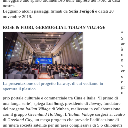
inneggiare allo spirito ardimentoso delle imprese del Nord di casa
nostra.
Leggiamo alcuni passaggi firmati da
Sofia Ferigoli
e datati 20
novembre 2019.
ROSE & FIORI, GERMOGLIA L
’ITALIAN VILLAGE
“
S
ar
à
u
n
v
er
o
e
La presentazione del progetto Italway, di cui vediamo in
pr
apertura il plastico
o
prio portale culturale e commerciale tra Cina e Italia. ‘Il primo di
una lunga serie’, spiega
Lui Song
, presidente di
Itaway
, fondatore
del progetto
Italian Village
di Wuhan, realizzato in collaborazione
con il gruppo
Greenland Holding
. L
’Italian Village
sorgerà al centro
di
Greeland City
, un mega progetto che prevede l’edificazione di
un’intera società satellite per un’area complessiva di 5,6 chilometri