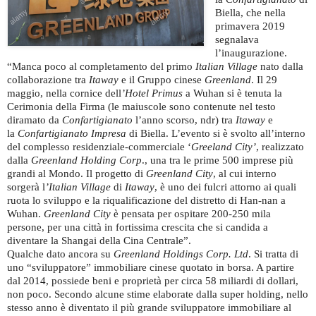
Biella, che nella
primavera 2019
segnalava
l’inaugurazione.
“Manca poco al completamento del primo
Italian Village
nato dalla
collaborazione tra
Itaway
e il Gruppo cinese
Greenland
. Il 29
maggio, nella cornice dell
’Hotel Primus
a Wuhan si è tenuta la
Cerimonia della Firma (le maiuscole sono contenute nel testo
diramato da
Confartigianato
l’anno scorso, ndr) tra
Itaway
e
la
Confartigianato Impresa
di Biella. L’evento si è svolto all’interno
del complesso residenziale-commerciale ‘
Greeland City’
, realizzato
dalla
Greenland Holding Corp
., una tra le prime 500 imprese più
grandi al Mondo. Il progetto di
Greenland City
, al cui interno
sorgerà l
’Italian Village
di
Itaway
, è uno dei fulcri attorno ai quali
ruota lo sviluppo e la riqualificazione del distretto di Han-nan a
Wuhan.
Greenland City
è pensata per ospitare 200-250 mila
persone, per una città in fortissima crescita che si candida a
diventare la Shangai della Cina Centrale”.
Qualche dato ancora su
Greenland Holdings Corp. Ltd
. Si tratta di
uno “sviluppatore” immobiliare cinese quotato in borsa. A partire
dal 2014, possiede beni e proprietà per circa 58 miliardi di dollari,
non poco. Secondo alcune stime elaborate dalla super holding, nello
stesso anno è diventato il più grande sviluppatore immobiliare al