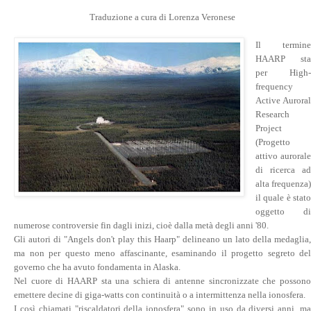
Traduzione a cura di Lorenza Veronese
Il termine
HAARP sta
per High-
frequency
Active Auroral
Research
Project
(Progetto
attivo aurorale
di ricerca ad
alta frequenza)
il quale è stato
oggetto di
numerose controversie fin dagli inizi, cioè dalla metà degli anni '80.
Gli autori di "Angels don't play this Haarp" delineano un lato della medaglia,
ma non per questo meno affascinante, esaminando il progetto segreto del
governo che ha avuto fondamenta in Alaska.
Nel cuore di HAARP sta una schiera di antenne sincronizzate che possono
emettere decine di giga-watts con continuità o a intermittenza nella ionosfera.
I così chiamati "riscaldatori della ionosfera" sono in uso da diversi anni, ma