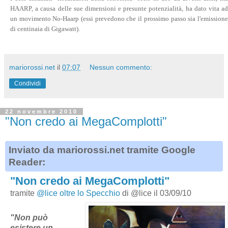
HAARP, a causa delle sue dimensioni e presunte potenzialità, ha dato vita ad
un movimento No-Haarp (essi prevedono che il prossimo passo sia l'emissione
di centinaia di Gigawatt).
mariorossi.net
il
07:07
Nessun commento:
Condividi
22 novembre 2010
"Non credo ai MegaComplotti"
Inviato da mariorossi.net tramite Google
Reader:
"Non credo ai MegaComplotti"
tramite
@lice oltre lo Specchio
di @lice il 03/09/10
"Non può
esistere un