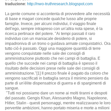
traduzione
:
http://nwo-truthresearch.blogspot.com
La gente comune si accontenta di provvedere alle necessità
di base e magari concede qualche lusso alle proprie
famiglie. Invece, per alcuni individui, il viaggio finale
dell'ego, sempre intrapreso con un'altra nota spese, è la
ricerca pertinace del potere. "Ai tempi passati il raro
individuo con un maniacale desiderio di potere, si
impadroniva di un trono o guidava armate conquistatrici. Ora
tutto ciò è passato. Oggi una maggiore quantità di terre
vengono conquistate nelle sale dei consigli di
amministrazione piuttosto che nei campi di battaglia. E
quello che succede nei campi di battaglia è spesso il
risultato delle decisioni prese nelle sale dei consigli di
amministrazione."[1] Il prezzo finale è pagato da coloro che
vengono sacrificati in battaglia senza il minimo pensiero da
parte di un'élite dispensatrice di guerra e di spargimenti di
sangue.
"Tutti noi possiamo dare un nome ai molti tiranni e despoti
del passato. Gengis Khan, Alessandro Magno, Napoleone,
Hitler, Stalin - questi personaggi, mentre realizzavano le loro
pervertite ambizioni, hanno portato miseria e morte a milioni