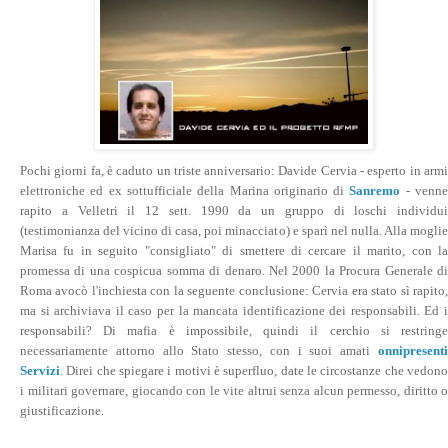
Pochi giorni fa, è caduto un triste anniversario: Davide Cervia - esperto in armi
elettroniche ed ex sottufficiale della Marina originario di
Sanremo
- venn
rapito a Velletri il 12 sett. 1990 da un gruppo di loschi individui
(testimonianza del vicino di casa, poi minacciato) e sparì nel nulla. Alla moglie
Marisa fu in seguito "consigliato" di smettere di cercare il marito, con la
promessa di una cospicua somma di denaro. Nel 2000 la Procura Generale di
Roma avocò l'inchiesta con la seguente conclusione: Cervia era stato sì rapito,
ma si archiviava il caso per la mancata identificazione dei responsabili. Ed i
responsabili? Di mafia è impossibile, quindi il cerchio si restringe
necessariamente attorno allo Stato stesso, con i suoi amati
onnipresenti
Servizi
. Direi che spiegare i motivi è superfluo, date le circostanze che vedono
i militari governare, giocando con le vite altrui senza alcun permesso, diritto o
giustificazione.