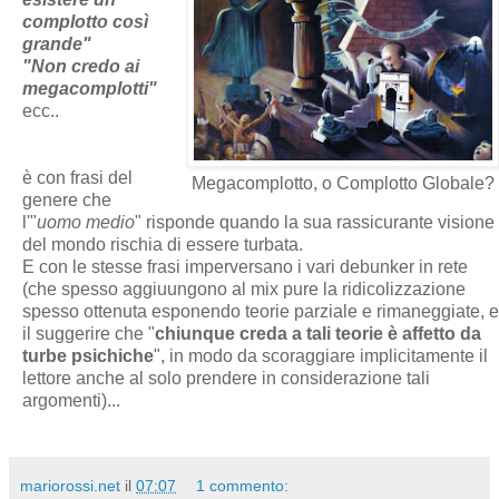
complotto così
grande"
"Non credo ai
megacomplotti"
ecc..
è con frasi del
Megacomplotto, o Complotto Globale?
genere che
l'"
uomo medio
" risponde quando la sua rassicurante visione
del mondo rischia di essere turbata.
E con le stesse frasi imperversano i vari debunker in rete
(che spesso aggiuungono al mix pure la ridicolizzazione
spesso ottenuta esponendo teorie parziale e rimaneggiate, e
il suggerire che "
chiunque creda a tali teorie è affetto da
turbe psichiche
", in modo da scoraggiare implicitamente il
lettore anche al solo prendere in considerazione tali
argomenti)...
mariorossi.net
il
07:07
1 commento: