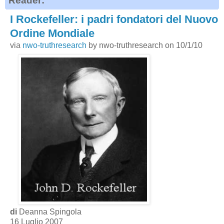
Reader:
I Rockefeller: i padri fondatori del Nuovo
Ordine Mondiale
via
nwo-truthresearch
by nwo-truthresearch on 10/1/10
di
Deanna Spingola
16 Luglio 2007