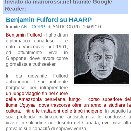
Inviato da mariorossi.net tramite Google
Reader:
Benjamin Fulford su HAARP
tramite
ANTICORPI
di ANTICORPI il 16/09/10
Benjamin Fulford
- figlio di un
diplomatico canadese - è
nato a Vancouver nel 1961,
ed attualmente vive in
Giappone, dove lavora come
giornalista e truthseeker.
In età giovanile Fulford
abbandonò il suo ambiente
borghese per intraprendere
un lungo viaggio fin nel cuore
della Amazzonia peruviana, lungo il corso superiore del
fiume
Uquyali
, dove trascorse oltre un anno a studiare l
cultura, i riti e le tradizioni delle tribù indigene.
In seguito l
sua profonda inclinazione antisistemica lo condusse a
vivere in solitudine nel deserto del Canada, ove mise alla
prova le sue capacità di sopravvivenza.