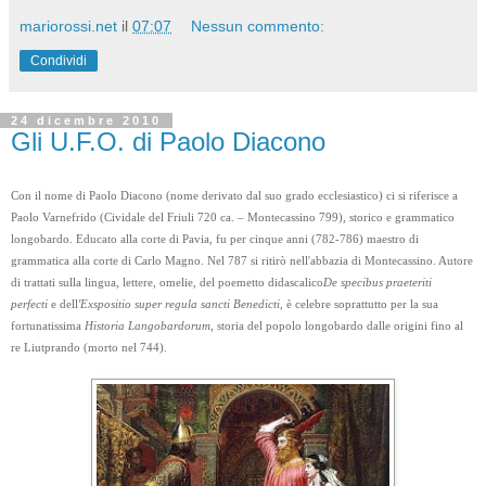
mariorossi.net
il
07:07
Nessun commento:
Condividi
24 dicembre 2010
Gli U.F.O. di Paolo Diacono
Con il nome di Paolo Diacono (nome derivato dal suo grado ecclesiastico) ci si riferisce a
Paolo Varnefrido (Cividale del Friuli 720 ca. – Montecassino 799), storico e grammatico
longobardo. Educato alla corte di Pavia, fu per cinque anni (782-786) maestro di
grammatica alla corte di Carlo Magno. Nel 787 si ritirò nell'abbazia di Montecassino. Autore
di trattati sulla lingua, lettere, omelie, del poemetto didascalico
De specibus praeteriti
perfecti
e dell
'Exspositio super regula sancti Benedicti
, è celebre soprattutto per la sua
fortunatissima
Historia Langobardorum
, storia del popolo longobardo dalle origini fino al
re Liutprando (morto nel 744).