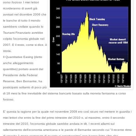
corso forzoso
I miei lettori
ricorderanno di averli già
avvisati nel dicembre 2006 che
le banche di tutto il mondo
sarebbero crollate quando lo
Tsunami Finanziario avrebbe
colpito l'economia globale nel
2007. E il resto, come si dice, è
storia.
Il Quantitative Easing (detto
anche alleggerimento
quantitivo) portato avanti dal
Presidente della Federal
Reserve, Ben Bernanke, ha
posticipato soltanto di poco più
di 18 mesi la fine inevitabile del sistema bancario basato sulla moneta fantasma a corso
forzoso.
E' questa la ragione per la quale nel novembre 2009 ero così sicuro nel mettere in guardia i
miei lettori che entro la fine del primo trimestre del 2010 o, al massimo, entro il secondo
trimestre del 2010, l'economia globale sarebbe andata in tilt. I recenti allarmi sul
rallentamento dell'economia americana e le parole di Bernanke secondo cui "il recente ritmo
di crescita è meno sostenuto di quanto ci aspettassimo" non hanno fatto altro che