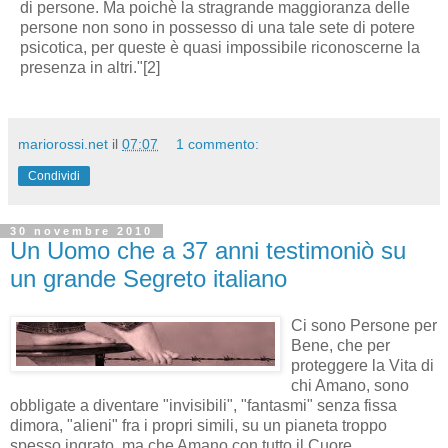
di persone. Ma poichè la stragrande maggioranza delle
persone non sono in possesso di una tale sete di potere
psicotica, per queste è quasi impossibile riconoscerne la
presenza in altri."[2]
mariorossi.net
il
07:07
1 commento:
Condividi
30 novembre 2010
Un Uomo che a 37 anni testimoniò su
un grande Segreto italiano
Ci sono Persone per
Bene, che per
proteggere la Vita di
chi Amano, sono
obbligate a diventare "invisibili", "fantasmi" senza fissa
dimora, "alieni" fra i propri simili, su un pianeta troppo
spesso ingrato, ma che Amano con tutto il Cuore.