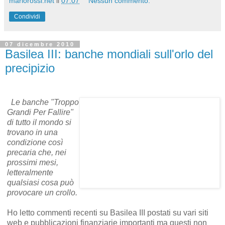
mariorossi.net
il
07:07
Nessun commento:
Condividi
07 dicembre 2010
Basilea III: banche mondiali sull'orlo del
precipizio
Le banche "Troppo
Grandi Per Fallire"
di tutto il mondo si
trovano in una
condizione così
precaria che, nei
prossimi mesi,
letteralmente
qualsiasi cosa può
provocare un crollo.
Ho letto commenti recenti su Basilea III postati su vari siti
web e pubblicazioni finanziarie importanti ma questi non