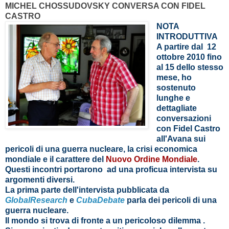
MICHEL CHOSSUDOVS
KY
CONVERSA CON FIDEL
CASTRO
NOTA
INTRODUTTIVA
A partire dal 12
ottobre 2010 fino
al 15 dello stesso
mese, ho
sostenuto
lunghe e
dettagliate
conversazioni
con Fidel Castro
all'Avana sui
pericoli di una guerra nucleare, la crisi economica
mondiale e il carattere del
Nuovo Ordine Mondiale
.
Questi incontri portarono ad una proficua intervista su
argomenti diversi.
La prima parte dell'intervista pubblicata da
GlobalResearch
e
CubaDebate
parla dei pericoli di una
guerra nucleare.
Il mondo si trova di fronte a un pericoloso dilemma .