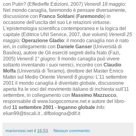
con Putin? (Effedieffe Edizioni, 2007)
Venerdì 18 maggio:
Nel mondo canaglia, faremondo è pensare diversamente,
discussione con
Franco Soldani
(
Faremondo
) in
occasione dell'uscita del suo Le relazioni virtuose.
L'epistemologia scientifica contemporanea e la logica del
capitale (Editrice UNI Service, 2007, due volumi)
Venerdì 25
maggio:
Operazione Gladio
: il mondo canaglia non è nato
ieri, in collegamento con
Daniele Ganser
(Università di
Basilea), autore de Gli eserciti segreti della Nato (Fazi,
2005)
Venerdì 1° giugno:
Il mondo canaglia può vivere
soltanto inventando i suoi nemici, incontro con
Claudio
Moffa
(Università di Teramo), direttore del Master Enrico
Mattei sul Medio Oriente
Venerdì 8 giugno:
L'11 settembre
2001 il mondo canaglia è diventato globale, discussione
aperta fra le voci del movimento italiano di inchiesta sull'11
settembre, in collegamento con
Massimo Mazzucco
,
responsabile di www.luogocomune.net e autore del libro-
dvd
11 settembre 2001 - Inganno globale
Info:
elian99@tiscali.it , dlfbologna@dlf.it
mariorossi.net
il
16:53
Nessun commento: