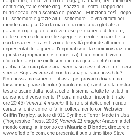
dappertutto, ormai. Siamo nei bagagli a mano, nei tubetti del
dentifricio, fra le setole degli spazzolini, sotto il tappo del
burro cacao, nella scatola del prozac... Funziona così - dopo
l'11 settembre e grazie all'11 settembre - la vita di tutti nel
mondo canaglia. Con la macchina mediatica globale a
garantirci ogni giorno un'overdose permanente di terrore,
nello schermo di fumo che spegne le menti e impacchetta
con la sua estetica schizoide le realtà profonde altrimenti
impresentabili: la guerra, l'imperialismo, la somministrazione
(questa sì propriamente terroristica) di un modo di vivere
(l'occidentale) che molti sentono (ma guai a dirlo!) come
gabbia d'acciaio planetaria, vero fiasco evolutivo di un'intera
specie. Sopravvivere al mondo canaglia sarà possibile?
Non possiamo saperlo. Tuttavia, per provarci dovremmo
forse immaginare di poter (quanto meno) cambiare la nostra
testa e uscire dalla nostra pelle. Insieme, a tutte le latitudini,
pensando diversamente. Programma degli incontri (inizio
ore 20.45)
Venerdì 4 maggio:
Il terrore sintetico nel mondo
canaglia: chi e come lo fa, in collegamento con
Webster
Griffin Tarpley
, autore di 911 Synthetic Terror. Made in Usa
(Progressive Press, 2006)
Venerdì 11 maggio:
Anatomia del
mondo canaglia, incontro con
Maurizio Blondet
, direttore di
www.effedieffe.com, che presenta il suo ultimo libro Stare