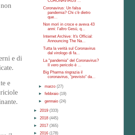
CORONAVIRUS ...
i non
Coronavirus: Un falsa
pandemia? Chi c'è dietro
que...
Non morì in croce e aveva 43
anni: l’altro Gesù, q...
Internet Archive: It's Official:
Announcing The Na...
Tutta la verità sul Coronavirus
dal virologo di fa...
rni e di
La "pandemia" del Coronavirus?
Il vero pericolo è ...
cate.
Big Pharma ringrazia il
coronavirus, “previsto” da...
te e
►
marzo
(27)
riciole
►
febbraio
(19)
inante.
►
gennaio
(24)
►
2019
(333)
►
2018
(445)
►
2017
(365)
►
2016
(178)