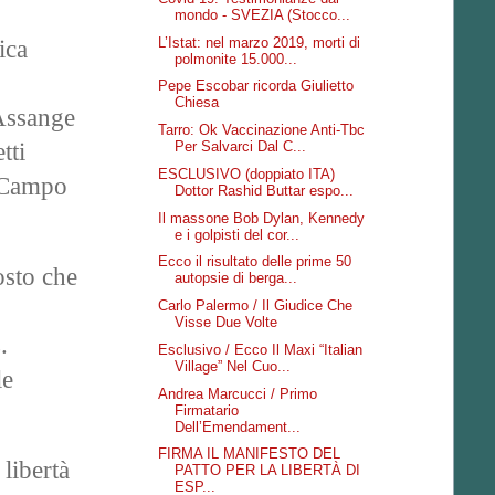
mondo - SVEZIA (Stocco...
L’Istat: nel marzo 2019, morti di
ica
polmonite 15.000...
Pepe Escobar ricorda Giulietto
Chiesa
 Assange
Tarro: Ok Vaccinazione Anti-Tbc
tti
Per Salvarci Dal C...
ESCLUSIVO (doppiato ITA)
l Campo
Dottor Rashid Buttar espo...
Il massone Bob Dylan, Kennedy
e i golpisti del cor...
Ecco il risultato delle prime 50
osto che
autopsie di berga...
Carlo Palermo / Il Giudice Che
Visse Due Volte
.
Esclusivo / Ecco Il Maxi “Italian
Village” Nel Cuo...
le
Andrea Marcucci / Primo
Firmatario
Dell’Emendament...
FIRMA IL MANIFESTO DEL
 libertà
PATTO PER LA LIBERTÀ DI
ESP...