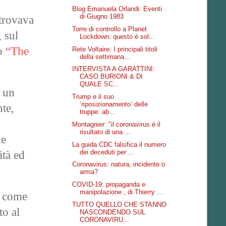
Blog Emanuela Orlandi: Eventi
di Giugno 1983
 trovava
Torre di controllo a Planet
 sul
Lockdown: questo è sol...
to
“The
Rete Voltaire: I principali titoli
della settimana...
INTERVISTA A GARATTINI:
CASO BURIONI & DI
QUALE SC...
r un
Trump e il suo
‘riposizionamento’ delle
nte,
truppe: ab...
Montagnier: "il coronavirus è il
risultato di una ...
me
La guida CDC falsifica il numero
dei deceduti per ...
ità ed
Coronavirus: natura, incidente o
arma?
COVID-19: propaganda e
manipolazione , di Thierry ...
e come
TUTTO QUELLO CHE STANNO
to al
NASCONDENDO SUL
CORONAVIRU...