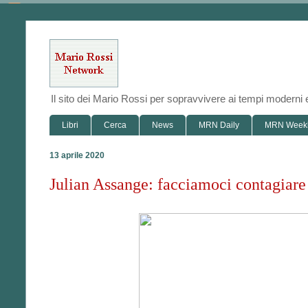
Il sito dei Mario Rossi per sopravvivere ai tempi modern
Libri
Cerca
News
MRN Daily
MRN Week
13 aprile 2020
Julian Assange: facciamoci contagiare