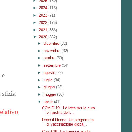
►
2025
(180)
►
2024
(116)
►
2023
(71)
►
2022
(175)
►
2021
(336)
▼
2020
(362)
►
dicembre
(32)
►
novembre
(32)
►
ottobre
(39)
►
settembre
(34)
►
agosto
(22)
 e
►
luglio
(34)
►
giugno
(28)
stizia
►
maggio
(30)
▼
aprile
(41)
COVID-19 - La lotta per la cura
elativo
e i profitti dell'...
Dopo il blocco: Un programma
di vaccinazione globa...
Covid-19: Testimonianze dal