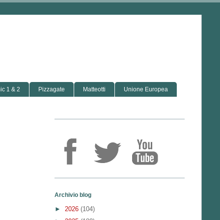
c 1 & 2
Pizzagate
Matteotti
Unione Europea
Archivio blog
►
2026
(104)