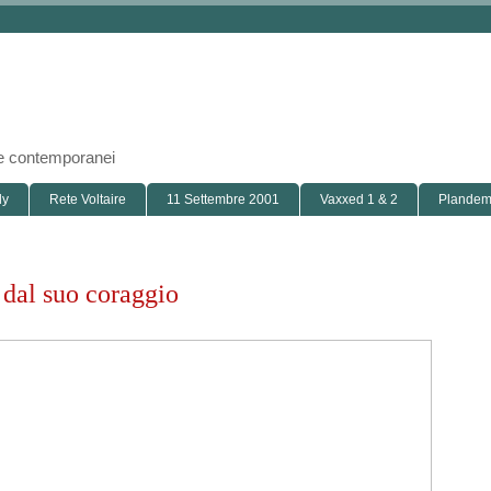
i e contemporanei
ly
Rete Voltaire
11 Settembre 2001
Vaxxed 1 & 2
Plandemi
 dal suo coraggio