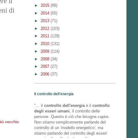
re il
►
2015
(89)
eni di
►
2014
(65)
►
2013
(71)
►
2012
(103)
►
2011
(129)
►
2010
(131)
►
2009
(114)
►
2008
(34)
►
2007
(27)
►
2006
(37)
Il controllo dell'energia
"… il
controllo dell'energia
è il
controllo
degli esseri umani
, il controllo delle
persone. Questo è ciò che bisogna capire.
più vecchio
Non stiamo semplicemente parlando del
controllo di un
'modello energetico'
, ma
stiamo parlando del controllo degli esseri