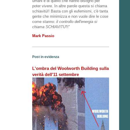
umani e di quello che hanno bisogno per
poter vivere. In altre parole questa si chiama
schiavitù!! Basta con gli eufemismi, c'è tanta
gente che minimizza e non vuole dire le cose
come stanno:
il controllo dell'energia si
chiama SCHIAVITU'
!!"
Mark Passio
Post in evidenza
L'ombra del Woolworth Building sulla
verità dell'11 settembre