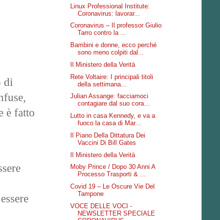
Linux Professional Institute:
Coronavirus: lavorar...
Coronavirus – Il professor Giulio
Tarro contro la ...
Bambini e donne, ecco perché
sono meno colpiti dal...
Il Ministero della Verità
Rete Voltaire: I principali titoli
 di
della settimana...
nfuse,
Julian Assange: facciamoci
contagiare dal suo cora...
 è fatto
Lutto in casa Kennedy, e va a
fuoco la casa di Mar...
Il Piano Della Dittatura Dei
Vaccini Di Bill Gates
Il Ministero della Verità
ssere
Moby Prince / Dopo 30 Anni A
Processo Trasporti & ...
Covid 19 – Le Oscure Vie Del
Tampone
 essere
VOCE DELLE VOCI -
NEWSLETTER SPECIALE