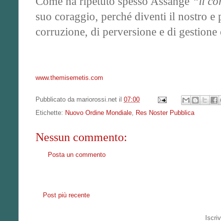
Come ha ripetuto spesso Assange
“il c
suo coraggio, perché diventi il nostro e
corruzione, di perversione e di gestione 
www.themisemetis.com
Pubblicato da
mariorossi.net
il
07:00
Etichette:
Nuovo Ordine Mondiale
,
Res Noster Pubblica
Nessun commento:
Posta un commento
Post più recente
Iscriv