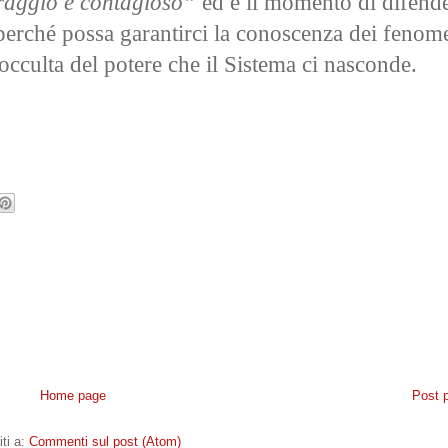
oraggio è contagioso”
ed è il momento di difende
 perché possa garantirci la conoscenza dei fenom
occulta del potere che il Sistema ci nasconde.
Home page
Post 
iti a:
Commenti sul post (Atom)