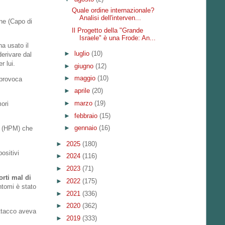
Quale ordine internazionale?
Analisi dell'interven...
ine (Capo di
Il Progetto della "Grande
Israele" è una Frode: An...
a usato il
►
luglio
(10)
erivare dal
r lui.
►
giugno
(12)
►
maggio
(10)
provoca
►
aprile
(20)
►
marzo
(19)
ori
►
febbraio
(15)
►
gennaio
(16)
za (HPM) che
►
2025
(180)
ositivi
►
2024
(116)
►
2023
(71)
orti mal di
►
2022
(175)
ntomi è stato
►
2021
(336)
►
2020
(362)
attacco aveva
►
2019
(333)