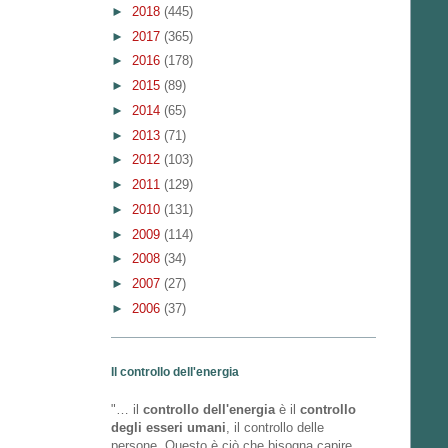
►
2018
(445)
►
2017
(365)
►
2016
(178)
►
2015
(89)
►
2014
(65)
►
2013
(71)
►
2012
(103)
►
2011
(129)
►
2010
(131)
►
2009
(114)
►
2008
(34)
►
2007
(27)
►
2006
(37)
Il controllo dell'energia
"… il
controllo dell'energia
è il
controllo
degli esseri umani
, il controllo delle
persone. Questo è ciò che bisogna capire.