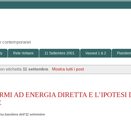
i e contemporanei
ly
Rete Voltaire
11 Settembre 2001
Vaxxed 1 & 2
Plandemi
con etichetta
11 settembre
.
Mostra tutti i post
MI AD ENERGIA DIRETTA E L’IPOTESI 
E
lsa bandiera dell'11 settembre