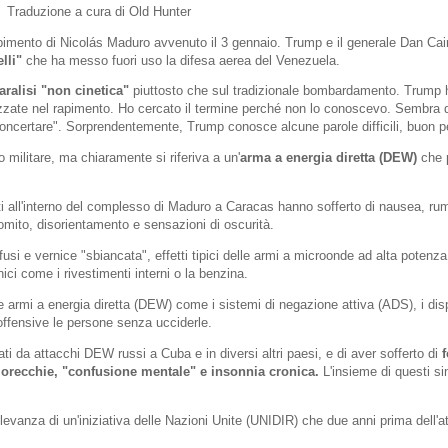
raduzione a cura di Old Hunter
rapimento di Nicolás Maduro avvenuto il 3 gennaio. Trump e il generale Dan Ca
lli"
che ha messo fuori uso la difesa aerea del Venezuela.
aralisi "non cinetica"
piuttosto che sul tradizionale bombardamento. Trump h
lizzate nel rapimento. Ho cercato il termine perché non lo conoscevo. Sembra d
oncertare". Sorprendentemente, Trump conosce alcune parole difficili, buon pe
 militare, ma chiaramente si riferiva a un'
arma a energia diretta (DEW)
che 
ati all'interno del complesso di Maduro a Caracas hanno sofferto di nausea, rum
mito, disorientamento e sensazioni di oscurità.
fusi e vernice "sbiancata", effetti tipici delle armi a microonde ad alta poten
anici come i rivestimenti interni o la benzina.
le armi a energia diretta (DEW) come i sistemi di negazione attiva (ADS), i disp
noffensive le persone senza ucciderle.
ati da attacchi DEW russi a Cuba e in diversi altri paesi, e di aver sofferto di
f
lle orecchie, "confusione mentale" e insonnia cronica.
L'insieme di questi si
levanza di un'iniziativa delle Nazioni Unite (UNIDIR) che due anni prima dell'