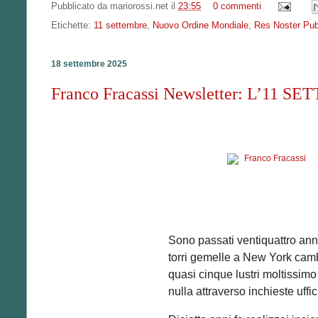
Pubblicato da
mariorossi.net
il
23:55
0 commenti
Etichette:
11 settembre
,
Nuovo Ordine Mondiale
,
Res Noster Pub
18 settembre 2025
Franco Fracassi Newsletter: L’11
Sono passati ventiquattro anni
torri gemelle a New York camb
quasi cinque lustri moltissimo 
nulla attraverso inchieste uffici