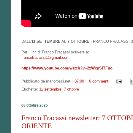
DALL'
11 SETTEMBRE
AL
7 OTTOBRE
- FRANCO FRACASSI 3 
Per i libri di Franco Fracassi scrivere a:
francofracassi1@gmail.com
https://www.youtube.com/watch?v=2zWxpSITFuo
Pubblicato da
mariorossi.net
il
07:00
0 commenti
Etichette:
11 settembre
,
7 ottobre
08 ottobre 2025
Franco Fracassi newsletter: 7 O
ORIENTE