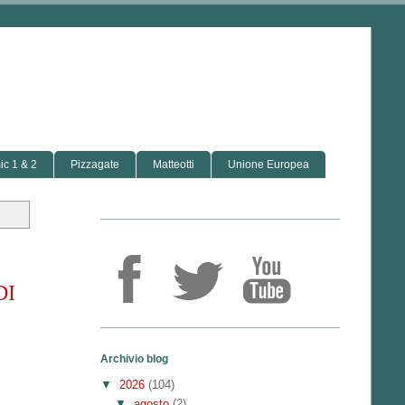
c 1 & 2
Pizzagate
Matteotti
Unione Europea
DI
Archivio blog
▼
2026
(104)
▼
agosto
(2)