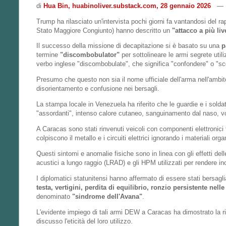
di
Hua Bin, huabinoliver.substack.com, 28 gennaio 2026
— T
Trump ha rilasciato un'intervista pochi giorni fa vantandosi del 
Stato Maggiore Congiunto) hanno descritto un
"attacco a più live
Il successo della missione di decapitazione si è basato su una
p
termine
"discombobulator"
per sottolineare le armi segrete uti
verbo inglese "discombobulate", che significa "confondere" o "sc
Presumo che questo non sia il nome ufficiale dell'arma nell'ambito
disorientamento e confusione nei bersagli.
La stampa locale in Venezuela ha riferito che le guardie e i sold
"assordanti", intenso calore cutaneo, sanguinamento dal naso, vo
A Caracas sono stati rinvenuti veicoli con componenti elettronici 
colpiscono il metallo e i circuiti elettrici ignorando i materiali org
Questi sintomi e anomalie fisiche sono in linea con gli effetti del
acustici a lungo raggio (LRAD) e gli HPM utilizzati per rendere i
I diplomatici statunitensi hanno affermato di essere stati bersagli
testa, vertigini, perdita di equilibrio, ronzio persistente ne
denominato
"sindrome dell'Avana"
.
L'evidente impiego di tali armi DEW a Caracas ha dimostrato la ri
discusso l'eticità del loro utilizzo.