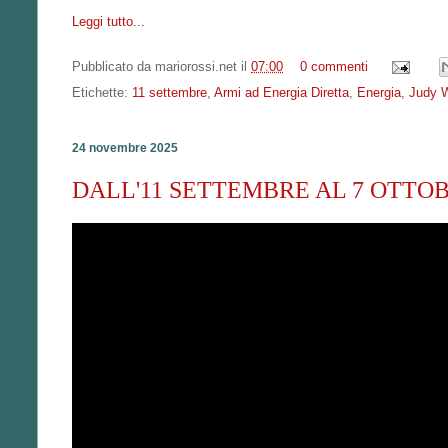
Leggi tutto...
Pubblicato da
mariorossi.net
il
07:00
0 commenti
Etichette:
11 settembre
,
Armi ad Energia Diretta
,
Energia
,
Judy 
24 novembre 2025
DALL'11 SETTEMBRE AL 7 OTTOB