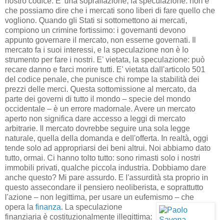
nostro codice. E' una sopraffazione, la speculazione: non è
che possiamo dire che i mercati sono liberi di fare quello che
vogliono. Quando gli Stati si sottomettono ai mercati,
compiono un crimine fortissimo: i governanti devono
appunto governare il mercato, non esserne governati. Il
mercato fa i suoi interessi, e la speculazione non è lo
strumento per fare i nostri. E' vietata, la speculazione: può
recare danno e farci morire tutti. E' vietata dall'articolo 501
del codice penale, che punisce chi rompe la stabilità dei
prezzi delle merci. Questa sottomissione al mercato, da
parte dei governi di tutto il mondo – specie del mondo
occidentale – è un errore madornale. Avere un mercato
aperto non significa dare accesso a leggi di mercato
arbitrarie. Il mercato dovrebbe seguire una sola legge
naturale, quella della domanda e dell'offerta. In realtà, oggi
tende solo ad appropriarsi dei beni altrui. Noi abbiamo dato
tutto, ormai. Ci hanno tolto tutto: sono rimasti solo i nostri
immobili privati, qualche piccola industria. Dobbiamo dare
anche questo? Mi pare assurdo. E l'assurdità sta proprio in
questo assecondare il pensiero neoliberista, e soprattutto
l'azione – non legittima, per usare un eufemismo – che
opera la
finanza
. La speculazione
finanziaria è costituzionalmente illegittima: