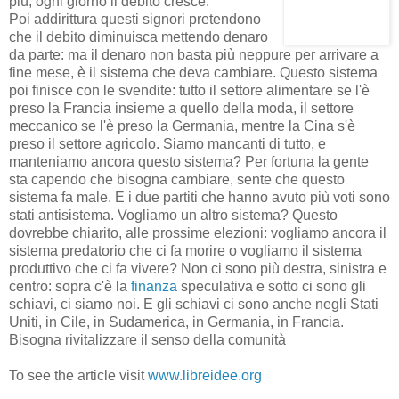
più, ogni giorno il debito cresce.
Poi addirittura questi signori pretendono
che il debito diminuisca mettendo denaro
da parte: ma il denaro non basta più neppure per arrivare a
fine mese, è il sistema che deva cambiare. Questo sistema
poi finisce con le svendite: tutto il settore alimentare se l'è
preso la Francia insieme a quello della moda, il settore
meccanico se l'è preso la Germania, mentre la Cina s'è
preso il settore agricolo. Siamo mancanti di tutto, e
manteniamo ancora questo sistema? Per fortuna la gente
sta capendo che bisogna cambiare, sente che questo
sistema fa male. E i due partiti che hanno avuto più voti sono
stati antisistema. Vogliamo un altro sistema? Questo
dovrebbe chiarito, alle prossime elezioni: vogliamo ancora il
sistema predatorio che ci fa morire o vogliamo il sistema
produttivo che ci fa vivere? Non ci sono più destra, sinistra e
centro: sopra c'è la
finanza
speculativa e sotto ci sono gli
schiavi, ci siamo noi. E gli schiavi ci sono anche negli Stati
Uniti, in Cile, in Sudamerica, in Germania, in Francia.
Bisogna rivitalizzare il senso della comunità
To see the article visit
www.libreidee.org