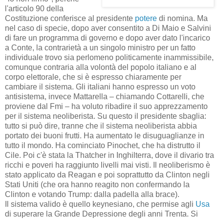
l'articolo 90 della
Costituzione conferisce al presidente
potere
di nomina. Ma
nel caso di specie, dopo aver consentito a Di Maio e Salvini
di fare un programma di governo e dopo aver dato l'incarico
a Conte, la contrarietà a un singolo ministro per un fatto
individuale trovo sia perlomeno politicamente inammissibile,
comunque contraria alla volontà del popolo italiano e al
corpo elettorale, che si è espresso chiaramente per
cambiare il sistema. Gli italiani hanno espresso un voto
antisistema, invece Mattarella – chiamando Cottarelli, che
proviene dal Fmi – ha voluto ribadire il suo apprezzamento
per il sistema neoliberista. Su questo il presidente sbaglia:
tutto si può dire, tranne che il sistema neoliberista abbia
portato dei buoni frutti. Ha aumentato le disuguaglianze in
tutto il mondo. Ha cominciato Pinochet, che ha distrutto il
Cile. Poi c'è stata la Thatcher in Inghilterra, dove il divario tra
ricchi e poveri ha raggiunto livelli mai visti. Il neoliberismo è
stato applicato da Reagan e poi soprattutto da Clinton negli
Stati Uniti (che ora hanno reagito non confermando la
Clinton e votando Trump: dalla padella alla brace).
Il sistema valido è quello keynesiano, che permise agli
Usa
di superare la Grande Depressione degli anni Trenta. Si