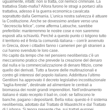
ugualmente, infatti: non si tratta, col nemico criminale. La
trattativa Stato-mafia? Allora furono le stragi a portarci alla
trattativa, adesso è la guerra economica cavalcata
soprattutto dalla Germania. L'unica nostra salvezza è attuare
la Costituzione. Anche se dovessimo andare verso una
"decrescita felice", come afferma Latouche, sarebbe
preferibile: manterremmo le nostre cose e non saremmo
esposti alla schiavitù. Perché a questo punto ci tolgono tutto
il territorio ed è finita la comunità italiana – com'è avvenuto
in Grecia, dove i cittadini fanno i camerieri per gli stranieri a
cui hanno svenduto le loro case.
Ho capito da tempo che nel pensiero neoliberista c'è un
meccanismo pratico che prevede la creazione del denaro
dal nulla e la commercializzazione di denaro fittizio, come
quello dei derivati. Tutto a favore delle multinazionali e
contro gli interessi del popolo italiano. Addirittura l'ultimo
Gentiloni ha approvato il decreto legislativo incostituzionale
"taglia-foreste", destinate ad alimentare le centrali a
biomassa dei nostri grandi imprenditori. Nell'ordinamento
italiano è stato recepito il bail-in, cioè: se falliscono le
banche, pagano i depositanti. Bella roba: questo è il sistema
neoliberista, adottato dal Trattato di Maastricht e dal Trattato
di Lisbona. Si tenga presente che, sui trattati europei,