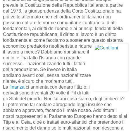
prevale la Costituzione della Repubblica italiana: a partire
dal 1973, la giurisprudenza della Corte Costituzionale ha
più volte affermato che nell'ordinamento italiano non
possono entrare le norme comunitarie contrarie ai diritti
fondamentali, ai diritti dell'uomo e ai principi fondanti della
Costituzione repubblicana. Il diritto al lavoro è un diritto
fondamentale: come facciamo a sostenere questo sistema
economico predatorio neoliberista e
ridurre
il lavoro a merce? Dobbiamo ripristinare il
diritto, e l'ha fatto l'Islanda con grande
successo – nazionalizzando tutti i fattori
della produzione. Se invece in Italia
andiamo avanti così, sensa nazionalizzare
niente, è sicuro che moriremo tutti.
La
finanza
ci annienta con denaro fittizio: i
derivati sono diventati 20 volte il Pil di tutti
gli Stati del mondo. Noi italiani cosa siamo, degli imbecilli?
Li potremmo far crollare abrogando leggi insulse che
abbiamo approvato, facendo il male nostro. Addirittura i
nostri rappresentati al Parlamento Europeo hanno detto sì al
Ttip e al Ceta, cioè o trattati euro-atlantici che pretendono il
risarcimento del danno se le multinazionali non riescono a