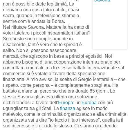
non è possibile darle legittimità. La
riteniamo una cosa intoccabile, quasi
sacra, quando in televisione stiamo a
sentire com'è andata la Borsa.
Nel rifiutare Savona, Mattarella ha detto di
voler tutelare i piccoli risparmiatori italiani?
Su questo sono completamente in
disaccordo, tant'è vero che lo spread è
salito. Non si possono assecondare i
mercati, che agiscono in base a principi egoistici. Noi
abbiamo bisogno di una cooperazione internazionale per
controllare i mercati, ma lo stesso trattato internazionale sul
commercio si è votato a favore della speculazione
finanziaria. A mio avviso, la scelta di Sergio Mattarella – che
rispetto, come persona – è completamente sbagliata. Ha
buttato a mare un percorso che era durato 85 giorni. Lo
stesso Savona gli aveva offerto una soluzione,
dichiarandosi a favore dell'
Europa
: un'
Europa
con più
uguaglianza tra gli Stati. La
finanza
agisce in modo
malevolo, come la criminalità organizzata: se alla criminalità
organizzata vai a dire "io faccio il tuo interesse", quella fa il
suo interesse e ti uccide lo stesso. Ci stanno uccidendo