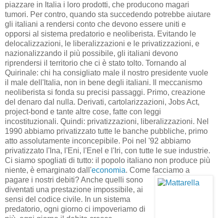
piazzare in Italia i loro prodotti, che producono magari
tumori. Per contro, quando sta succedendo potrebbe aiutare
gli italiani a rendersi conto che devono essere uniti e
opporsi al sistema predatorio e neoliberista. Evitando le
delocalizzazioni, le liberalizzazioni e le privatizzazioni, e
nazionalizzando il più possibile, gli italiani devono
riprendersi il territorio che ci è stato tolto. Tornando al
Quirinale: chi ha consigliato male il nostro presidente vuole
il male dell'Italia, non in bene degli italiani. Il meccanismo
neoliberista si fonda su precisi passaggi. Primo, creazione
del denaro dal nulla. Derivati, cartolarizzazioni, Jobs Act,
project-bond e tante altre cose, fatte con leggi
incostituzionali. Quindi: privatizzazioni, liberalizzazioni. Nel
1990 abbiamo privatizzato tutte le banche pubbliche, primo
atto assolutamente inconcepibile. Poi nel '92 abbiamo
privatizzato l'Ina, l'Eni, l'Enel e l'Iri, con tutte le sue industrie.
Ci siamo spogliati di tutto: il popolo italiano non produce più
niente, è emarginato dall'
economia
. Come facciamo a
pagare i nostri
debiti? Anche quelli sono
diventati una prestazione impossibile, ai
sensi del codice civile. In un sistema
predatorio, ogni giorno ci impoveriamo di