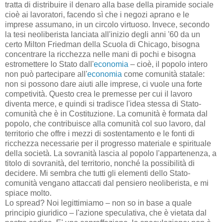
tratta di distribuire il denaro alla base della piramide sociale
cioè ai lavoratori, facendo sì che i negozi aprano e le
imprese assumano, in un circolo virtuoso. Invece, secondo
la tesi neoliberista lanciata all'inizio degli anni '60 da un
certo Milton Friedman della Scuola di Chicago, bisogna
concentrare la ricchezza nelle mani di pochi e bisogna
estromettere lo Stato dall'
economia
– cioè, il popolo intero
non può partecipare all'
economia
come comunità statale:
non si possono dare aiuti alle imprese, ci vuole una forte
competività. Questo crea le premesse per cui il lavoro
diventa merce, e quindi si tradisce l'idea stessa di Stato-
comunità che è in Costituzione. La comunità è formata dal
popolo, che contribuisce alla comunità col suo lavoro, dal
territorio che offre i mezzi di sostentamento e le fonti di
ricchezza necessarie per il progresso materiale e spirituale
della società. La sovranità lascia al popolo l'appartenenza, a
titolo di sovranità, del territorio, nonché la possibilità di
decidere. Mi sembra che tutti gli elementi dello Stato-
comunità vengano attaccati dal pensiero neoliberista, e mi
spiace molto.
Lo spread? Noi legittimiamo – non so in base a quale
principio giuridico – l'azione speculativa, che è vietata dal