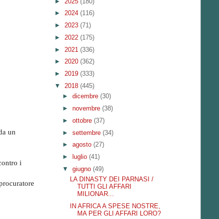
►
2025
(180)
►
2024
(116)
►
2023
(71)
►
2022
(175)
►
2021
(336)
►
2020
(362)
►
2019
(333)
▼
2018
(445)
►
dicembre
(30)
►
novembre
(38)
►
ottobre
(37)
 da un
►
settembre
(34)
►
agosto
(27)
►
luglio
(41)
contro i
▼
giugno
(49)
LA DINASTY DEI PARNASI /
 procuratore
TUTTI GLI AFFARI
MILIONAR...
IN AFRICA A SPESE NOSTRE,
MA PER GLI AFFARI LORO?