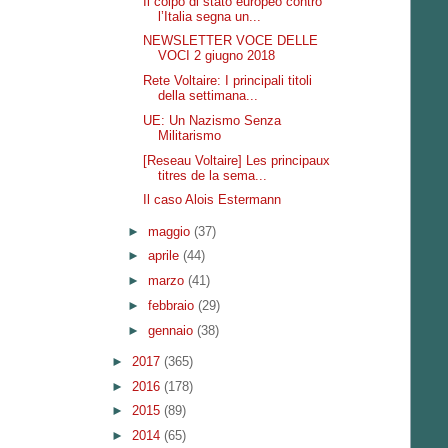
Il colpo di stato europeo contro
l’Italia segna un...
NEWSLETTER VOCE DELLE
VOCI 2 giugno 2018
Rete Voltaire: I principali titoli
della settimana...
UE: Un Nazismo Senza
Militarismo
[Reseau Voltaire] Les principaux
titres de la sema...
Il caso Alois Estermann
►
maggio
(37)
►
aprile
(44)
►
marzo
(41)
►
febbraio
(29)
►
gennaio
(38)
►
2017
(365)
►
2016
(178)
►
2015
(89)
►
2014
(65)