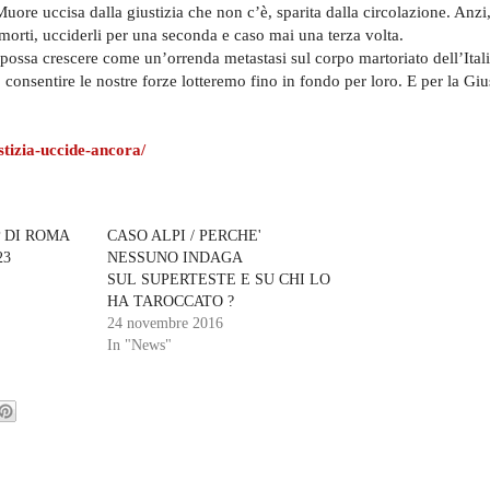
uore uccisa dalla giustizia che non c’è, sparita dalla circolazione. Anzi
i morti, ucciderli per una seconda e caso mai una terza volta.
a possa crescere come un’orrenda metastasi sul corpo martoriato dell’Itali
consentire le nostre forze lotteremo fino in fondo per loro. E per la Gius
stizia-uccide-ancora/
P DI ROMA
CASO ALPI / PERCHE'
23
NESSUNO INDAGA
SUL SUPERTESTE E SU CHI LO
HA TAROCCATO ?
24 novembre 2016
In "News"