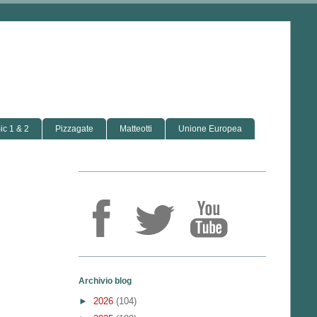
c 1 & 2
Pizzagate
Matteotti
Unione Europea
Archivio blog
►
2026
(104)