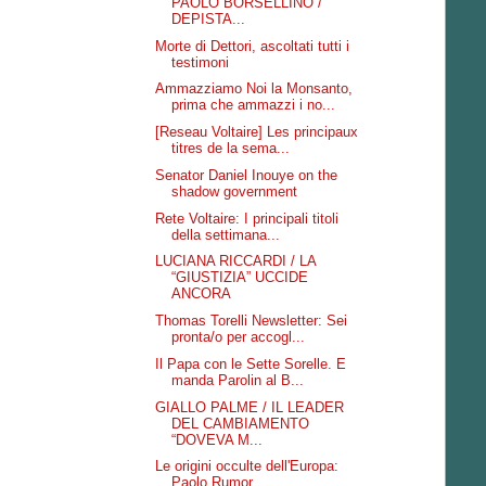
PAOLO BORSELLINO /
DEPISTA...
Morte di Dettori, ascoltati tutti i
testimoni
Ammazziamo Noi la Monsanto,
prima che ammazzi i no...
[Reseau Voltaire] Les principaux
titres de la sema...
Senator Daniel Inouye on the
shadow government
Rete Voltaire: I principali titoli
della settimana...
LUCIANA RICCARDI / LA
“GIUSTIZIA” UCCIDE
ANCORA
Thomas Torelli Newsletter: Sei
pronta/o per accogl...
Il Papa con le Sette Sorelle. E
manda Parolin al B...
GIALLO PALME / IL LEADER
DEL CAMBIAMENTO
“DOVEVA M...
Le origini occulte dell'Europa:
Paolo Rumor