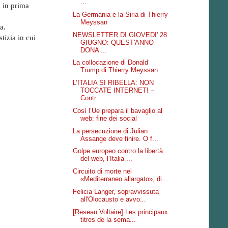
...
, in prima
La Germania e la Siria di Thierry
Meyssan
a.
NEWSLETTER DI GIOVEDI' 28
tizia in cui
GIUGNO: QUEST'ANNO
DONA ...
La collocazione di Donald
Trump di Thierry Meyssan
L’ITALIA SI RIBELLA: NON
TOCCATE INTERNET! –
Contr...
Così l’Ue prepara il bavaglio al
web: fine dei social
La persecuzione di Julian
Assange deve finire. O f...
Golpe europeo contro la libertà
del web, l’Italia ...
Circuito di morte nel
«Mediterraneo allargato», di...
Felicia Langer, sopravvissuta
all'Olocausto e avvo...
[Reseau Voltaire] Les principaux
titres de la sema...