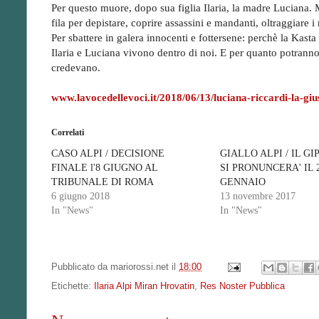
Per questo muore, dopo sua figlia Ilaria, la madre Luciana. M
fila per depistare, coprire assassini e mandanti, oltraggiare 
Per sbattere in galera innocenti e fottersene: perchè la Kast
Ilaria e Luciana vivono dentro di noi. E per quanto potranno 
credevano.
www.lavocedellevoci.it/2018/06/13/luciana-riccardi-la-giu
Correlati
CASO ALPI / DECISIONE
GIALLO ALPI / IL GI
FINALE l'8 GIUGNO AL
SI PRONUNCERA' IL 
TRIBUNALE DI ROMA
GENNAIO
6 giugno 2018
13 novembre 2017
In "News"
In "News"
Pubblicato da
mariorossi.net
il
18:00
Etichette:
Ilaria Alpi Miran Hrovatin
,
Res Noster Pubblica