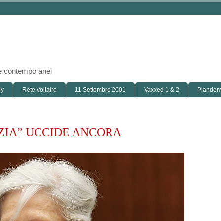
i e contemporanei
ly
Rete Voltaire
11 Settembre 2001
Vaxxed 1 & 2
Plandemi
IZIA” UCCIDE ANCORA