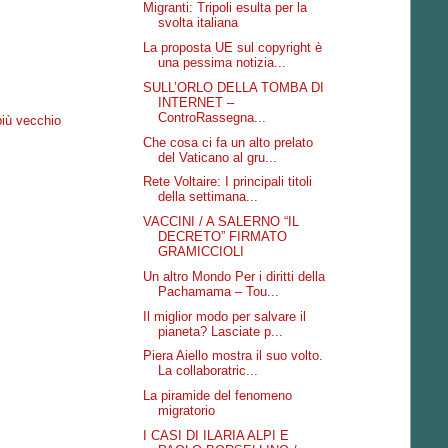
Migranti: Tripoli esulta per la
svolta italiana
La proposta UE sul copyright è
una pessima notizia...
SULL’ORLO DELLA TOMBA DI
INTERNET –
ControRassegna...
più vecchio
Che cosa ci fa un alto prelato
del Vaticano al gru...
Rete Voltaire: I principali titoli
della settimana...
VACCINI / A SALERNO “IL
DECRETO” FIRMATO
GRAMICCIOLI
Un altro Mondo Per i diritti della
Pachamama – Tou...
Il miglior modo per salvare il
pianeta? Lasciate p...
Piera Aiello mostra il suo volto.
La collaboratric...
La piramide del fenomeno
migratorio
I CASI DI ILARIA ALPI E