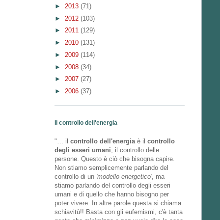
►
2013
(71)
►
2012
(103)
►
2011
(129)
►
2010
(131)
►
2009
(114)
►
2008
(34)
►
2007
(27)
►
2006
(37)
Il controllo dell'energia
"… il
controllo dell'energia
è il
controllo
degli esseri umani
, il controllo delle
persone. Questo è ciò che bisogna capire.
Non stiamo semplicemente parlando del
controllo di un
'modello energetico'
, ma
stiamo parlando del controllo degli esseri
umani e di quello che hanno bisogno per
poter vivere. In altre parole questa si chiama
schiavitù!! Basta con gli eufemismi, c'è tanta