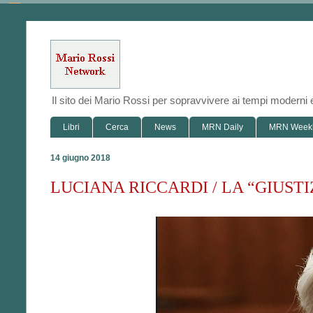
Il sito dei Mario Rossi per sopravvivere ai tempi modern
Libri
Cerca
News
MRN Daily
MRN Week
14 giugno 2018
LUCIANA RICCARDI / LA “GIUST