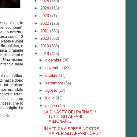
►
2025
(180)
►
2024
(116)
►
2023
(71)
 sua volta, lo
►
2022
(175)
nel cognome),
►
2021
(336)
e. La notizia?
alcosa come 12
►
2020
(362)
he Paolo Rumor
ella
politica
, e
►
2019
(333)
unica piramide
▼
2018
(445)
zo di sovrani e
o”. Una visione
►
dicembre
(30)
ntreccio delle
►
novembre
(38)
►
ottobre
(37)
a la civiltà»,
tto nasce dopo
►
settembre
(34)
o dal genitore
umor era stato
►
agosto
(27)
ontri discreti,
►
luglio
(41)
zesco, eppure
ancese, che lo
▼
giugno
(49)
nta il
figlio. La
LA DINASTY DEI PARNASI /
TUTTI GLI AFFARI
MILIONAR...
IN AFRICA A SPESE NOSTRE,
MA PER GLI AFFARI LORO?