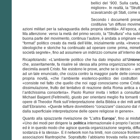
bellici del ‘900. Sulla cart
migliore». In realtà, la “Str
scavalcando gli Stati, come s
Secondo i documenti present
costituiva “un diffuso movim
azioni militari per la salvaguardia della propria identità». All’epoca,
Ma attenzione: verso la metà del primo secolo, la “Struttura” «ha subit
buona parte del movimento, continua l’autore, è andata a originare «q
“format” politico creato da metà dell’élite, inizialmente unita. «Invece
ideologiche e storiche ha continuato ad operare come prima, mimetiz
società segrete», fino ad assumere un indirizzo comune all’interno d
Ricapitolando: «L’ambiente politico che ha dato impulso all’
Unione
che, asseritamente, fa risalire sé stessa alla prima organizzazione soc
diecimila avanti Cristo. Ne esistono le prove, anche se io stesso – am
ad un tale enunciato, che cozza contro la maggior parte delle conosc
propria novità, «che l’ambiente esoterico-politico dei costruttori 
«consiste nel fatto che quello che noi oggi conosciamo come Crist
dissimulazione, frutto del tentativo di reazione della Roma antica 
l’antichissima consorteria». Paolo Rumor invita i lettori a consulta
Michael Baigent (Feltrinelli), giusto per orientarsi meglio fra tornanti st
opere di Theodor Reik sull’interpretazione della Bibbia e dei miti ant
dall’Ebraismo. «Queste letture dovrebbero “corazzare” ciascuno dal n
dalla superficiale interpretazione delle opere religiose in genere».
Quanto alla spiazzante rivelazione de “L’altra
Europa
”, fino ai misf
«Uno dei modi per dirigere la
politica
internazionale è proprio l’acce
ed è in questo modo che agisce questa organizzazione segreta, diffus
sostanza è la stessa». E il network non ha limiti, non conosce frontie
associazioni filantropiche. Soprattutto l’abbiamo trovata nella scienza