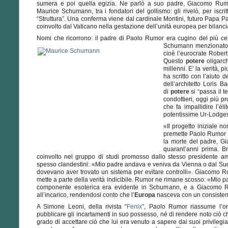
sumera e poi quella egizia. Ne parlò a suo padre, Giacomo Rumor,
Maurice Schumann, tra i fondatori del gollismo: gli rivelò, per iscritt
“Struttura”. Una conferma viene dal cardinale Montini, futuro Papa 
coinvolto dal Vaticano nella gestazione dell’unità europea per bila
Nomi che ricorrono: il padre di Paolo Rumor era cugino del più cel
Schumann menzionato 
cioè l’eurocrate Robert
Questo
potere
oligarch
millenni. E’ la verità, 
ha scritto con l’aiuto 
dell’architetto Loris 
di
potere
si “passa il t
condottieri, oggi più p
che fa impallidire l’él
potentissime Ur-Lodge
«Il progetto iniziale no
premette Paolo Rumor ne
la morte del padre, Gi
quarant’anni prima. B
coinvolto nel gruppo di studi promosso dallo stesso presidente a
spesso clandestini: «Mio padre andava e veniva da Vienna o dal Sud
dovevano aver trovato un sistema per evitare controlli». Giacomo Ru
mette a parte della verità indicibile. Rumor ne rimane scosso: «Mio pa
componente esoterica era evidente in Schumann, e a Giacomo Ru
all’incarico, rendendosi conto che l’
Europa
nasceva con un consisten
A Simone Leoni, della rivista “
Fenix
”, Paolo Rumor riassume l’or
pubblicare gli incartamenti in suo possesso, né di rendere noto ciò 
grado di accettare ciò che lui era venuto a sapere dai suoi privilegi