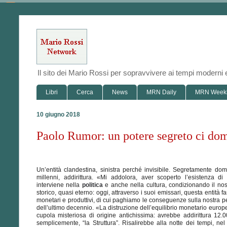
Il sito dei Mario Rossi per sopravvivere ai tempi modern
Libri
Cerca
News
MRN Daily
MRN Week
10 giugno 2018
Paolo Rumor: un potere segreto ci do
Un’entità clandestina, sinistra perché invisibile. Segretamente dom
millenni, addirittura. «Mi addolora, aver scoperto l’esistenza di
interviene nella
politica
e anche nella cultura, condizionando il nos
storico, quasi eterno: oggi, attraverso i suoi emissari, questa entità
monetari e produttivi, di cui paghiamo le conseguenze sulla nostra pe
dell’ultimo decennio. «La distruzione dell’equilibrio monetario europ
cupola misteriosa di origine antichissima: avrebbe addirittura 12
semplicemente, “la Struttura”. Risalirebbe alla notte dei tempi, nel te