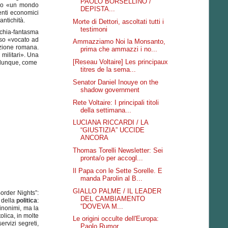
PAOLO BORSELLINO /
erso «un mondo
DEPISTA...
venti economici
antichità.
Morte di Dettori, ascoltati tutti i
testimoni
rchia-fantasma
sso «vocato ad
Ammazziamo Noi la Monsanto,
azione romana.
prima che ammazzi i no...
 militari». Una
[Reseau Voltaire] Les principaux
o, dunque, come
titres de la sema...
Senator Daniel Inouye on the
shadow government
Rete Voltaire: I principali titoli
della settimana...
LUCIANA RICCARDI / LA
“GIUSTIZIA” UCCIDE
ANCORA
Thomas Torelli Newsletter: Sei
pronta/o per accogl...
Il Papa con le Sette Sorelle. E
manda Parolin al B...
GIALLO PALME / IL LEADER
Border Nights”:
DEL CAMBIAMENTO
 della
politica
:
“DOVEVA M...
inonimi, ma la
olica, in molte
Le origini occulte dell'Europa:
ervizi segreti,
Paolo Rumor