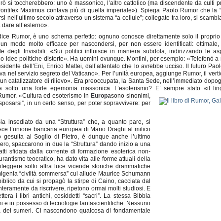
 però si toccherebbero: uno è massonico, l’altro cattolico (ma discendente da culti p
Pontifex Maximus contava più di quella imperiale»). Spiega Paolo Rumor che la
si nell’ultimo secolo attraverso un sistema “a cellule”; collegate tra loro, si scam
dare all’esterno».
, dice Rumor, è uno schema perfetto: ognuno conosce direttamente solo il proprio 
 un modo molto efficace per nascondersi, per non essere identificati: ottimale, v
de degli Invisibili: «Sui politici influisce in maniera subdola, indirizzando le as
idee politiche distorte». Ha uomini ovunque. Montini, per esempio: «Telefonò a
esidente dell’Eni, Enrico Mattei, dall’attentato che lo avrebbe ucciso. Il futuro Pao
va nel servizio segreto del Vaticano». Per l’unità europea, aggiunge Rumor, il verti
 un catalizzatore di rilievo». Era preoccupata, la Santa Sede, nell’immediato dopo
a sotto una forte egemonia massonica. L’esoterismo? E’ sempre stato «il lin
e Rumor. «Cultura ed esoterismo in
Europa
sono sinonimi,
posarsi”, in un certo senso, per poter sopravvivere: per
ia insediato da una “Struttura” che, a quanto pare, si
isce l’unione bancaria europea di Mario Draghi al mitico
gesuita al Soglio di Pietro, è dunque anche l’ultimo
Zero, spaccarono in due la “Struttura” dando inizio a una
atti sfidata dalla corrente di formazione esoterica non-
antismo teocratico, ha dato vita alle forme attuali della
leggere sotto altra luce vicende storiche drammatiche
imigenia “civiltà sommersa” cui allude Maurice Schumann
blico da cui si propagò la stirpe di Caino, cacciata dal
nteramente da riscrivere, ripetono ormai molti studiosi. E
era i libri antichi, cosiddetti “sacri”. La stessa Bibbia
mi e in possesso di tecnologie fantascientifiche. Nessuno
tà dei sumeri. Ci nascondono qualcosa di fondamentale