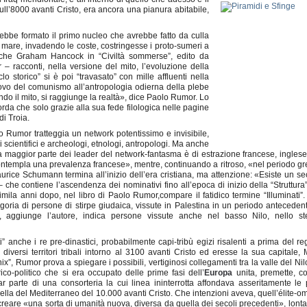
ll’8000 avanti Cristo, era ancora una pianura abitabile,
sarebbe formato il primo nucleo che avrebbe fatto da culla
il mare, invadendo le coste, costringesse i proto-sumeri a
anche Graham Hancock in “Civiltà sommerse”, edito da
– racconti, nella versione del mito, l’evoluzione della
lo storico” si è poi “travasato” con mille affluenti nella
uovo del comunismo all’antropologia odierna della plebe
ndo il mito, si raggiunge la realtà», dice Paolo Rumor. Lo
corda che solo grazie alla sua fede filologica nelle pagine
di Troia.
lo Rumor tratteggia un network potentissimo e invisibile,
ri scientifici e archeologi, etnologi, antropologi. Ma anche
la maggior parte dei leader del network-fantasma è di estrazione francese, ingles
ntempla una prevalenza francese», mentre, continuando a ritroso, «nel periodo g
rice Schumann termina all’inizio dell’era cristiana, ma attenzione: «Esiste un s
e contiene l’ascendenza dei nominativi fino all’epoca di inizio della “Struttura
cimila anni dopo, nel libro di Paolo Rumor,
compare il fatidico termine “Illuminati”
oria di persone di stirpe giudaica, vissute in Palestina in un periodo anteceden
, aggiunge l’autore, indica persone vissute anche nel basso Nilo, nello st
ti” anche i re pre-dinastici, probabilmente capi-tribù egizi risalenti a prima del 
 diversi territori tribali intorno al 3100 avanti Cristo ed eresse la sua capitale
ix”, Rumor prova a spiegare i possibili, vertiginosi collegamenti tra la valle del Nilo
ico-politico che si era occupato delle prime fasi dell’
Europa
unita, premette, c
ar parte di una consorteria la cui linea ininterrotta affondava asseritamente le p
uella del Mediterraneo del 10.000 avanti Cristo. Che intenzioni aveva, quell’élite-o
r creare «una sorta di umanità nuova, diversa da quella dei secoli precedenti», lonta