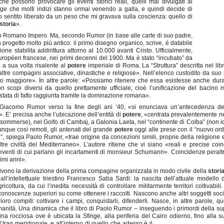
 possono provocare gli eventi storici reali, quelli mai divulgati al
orge che molti indizi stanno ormai venendo a galla, e quindi decide di
sentito liberato da un peso che mi gravava sulla coscienza: quello di
storia
».
ro Romano Impero. Ma, secondo Rumor (in base alle carte di suo padre,
 progetto molto più antico: il primo disegno organico, scrive, è databile
ne stabilita addirittura attorno al 10.000 avanti Cristo. Ufficialmente,
opéen francese, nei primi decenni del 1900. Ma è stato “incubato” da
 a sua volta risalente al
potere
imperiale di Roma. La “Struttura” descritta nel lib
tre compagini associative, dinastiche e religiose». Nell’elenco custodito da suo 
lto maggiore». In altre parole: «Possiamo ritenere che essa esistesse anche dura
on scopi
diversi da quello prettamente ufficiale, cioè l’unificazione del bacino 
stata di fatto raggiunta tramite la dominazione romana».
iacomo Rumor verso la fine degli ani ‘40, «si enunciava un’antecedenza del
». E’ precisa anche l’ubicazione dell’entità di
potere
, «centrata prevalentemente n
 sommerse), nel Golfo di Cambaj, a Galonia Laeta, nel “continente di Colba” (non id
 dunque così remoti, gli antenati del grande
potere
oggi alle prese con il “nuovo or
o”, spiega Paolo Rumor, «trae origine da concezioni simili, proprie della religione 
ltre civiltà del Mediterraneo». L’autore ritiene che vi siano «reali e precise coin
i eventi di cui parlano gli incartamenti di monsieur Schumann». Coincidenze peralt
timi anni».
vono la derivazione della prima compagine organizzata in modo civile della
stori
all’intellettuale triestino Francesco Saba Sardi: la nascita dell’attuale modello 
icoltura, da cui l’inedita necessità di controllare militarmente territori coltivabili.
 conoscenze superiori su come ottenere i raccolti. Nascono anche altri soggetti socia
 loro compiti: coltivare i campi, conquistarli, difenderli. Nasce, in altre parole, 
manità. Una dinamica che il libro di Paolo Rumor – inseguendo i primordi della s
ina rocciosa ove è ubicata la Sfinge, alla periferia del Cairo odierno, fino alla 
nell’Iraq meridionale, e all’interno di quello che adesso è il