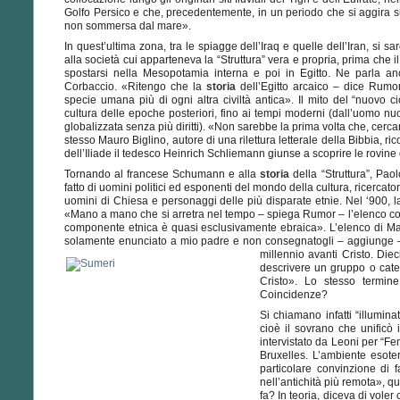
Golfo Persico e che, precedentemente, in un periodo che si aggira su
non sommersa dal mare».
In quest’ultima zona, tra le spiagge dell’Iraq e quelle dell’Iran, si 
alla società cui apparteneva la “Struttura” vera e propria, prima che 
spostarsi nella Mesopotamia interna e poi in Egitto. Ne parla 
Corbaccio. «Ritengo che la
storia
dell’Egitto arcaico – dice Rumor 
specie umana più di ogni altra civiltà antica». Il mito del “nuovo cic
cultura delle epoche posteriori, fino ai tempi moderni (dall’uomo n
globalizzata senza più diritti). «Non sarebbe la prima volta che, cerca
stesso Mauro Biglino, autore di una rilettura letterale della Bibbia, ri
dell’Iliade il tedesco Heinrich Schliemann giunse a scoprire le rovine 
Tornando al francese Schumann e alla
storia
della “Struttura”, Pao
fatto di uomini politici ed esponenti del mondo della cultura, ricercato
uomini di Chiesa e personaggi delle più disparate etnie. Nel ‘900, 
«Mano a mano che si arretra nel tempo – spiega Rumor – l’elenco co
componente etnica è quasi esclusivamente ebraica». L’elenco di Mau
solamente enunciato a mio padre e non consegnatogli – aggiunge – ch
millennio avanti Cristo. Die
descrivere un gruppo o categ
Cristo». Lo stesso termine
Coincidenze?
Si chiamano infatti “illumina
cioè il sovrano che unificò i
intervistato da Leoni per “Fen
Bruxelles. L’ambiente esoter
particolare convinzione di f
nell’antichità più remota», q
fa? In teoria, diceva di vole