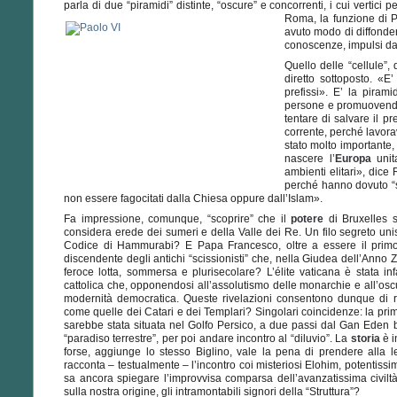
parla di due “piramidi” distinte, “oscure” e concorrenti, i cui vertici
Roma, la funzione di 
avuto modo di diffonder
conoscenze, impulsi da 
Quello delle “cellule”
diretto sottoposto. «E’
prefissi». E’ la pirami
persone e promuovendo 
tentare di salvare il pr
corrente, perché lavora
stato molto importante,
nascere l’
Europa
unit
ambienti
elitari», dic
perché hanno dovuto “s
non essere fagocitati dalla Chiesa oppure dall’Islam».
Fa impressione, comunque, “scoprire” che il
potere
di Bruxelles s
considera erede dei sumeri e della Valle dei Re. Un filo segreto un
Codice di Hammurabi? E Papa Francesco, oltre a essere il primo 
discendente degli antichi “scissionisti” che, nella Giudea dell’Anno 
feroce lotta, sommersa e plurisecolare? L’élite vaticana è stata inf
cattolica che, opponendosi all’assolutismo delle monarchie e all’oscur
modernità democratica. Queste rivelazioni consentono dunque di ri
come quelle dei Catari e dei Templari? Singolari coincidenze: la pr
sarebbe stata situata nel Golfo Persico, a due passi dal Gan Eden bi
“paradiso terrestre”, per poi andare incontro al “diluvio”. La
storia
è i
forse, aggiunge lo stesso Biglino, vale la pena di prendere alla lett
racconta – testualmente – l’incontro coi misteriosi Elohim, potentissi
sa ancora spiegare l’improvvisa comparsa dell’avanzatissima civil
sulla nostra origine, gli intramontabili signori della “Struttura”?