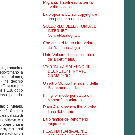
Migranti: Tripoli esulta per la
svolta italiana
La proposta UE sul copyright è
una pessima notizia...
SULL’ORLO DELLA TOMBA DI
INTERNET –
ControRassegna...
Che cosa ci fa un alto prelato
del Vaticano al gru...
Rete Voltaire: I principali titoli
della settimana...
VACCINI / A SALERNO “IL
e e germanica.
DECRETO” FIRMATO
reco-romano la
GRAMICCIOLI
econdo elenco,
”», nel decimo
Un altro Mondo Per i diritti della
. «E’ usato per
Pachamama – Tou...
te il 136 dopo
esso periodo.
Il miglior modo per salvare il
pianeta? Lasciate p...
regno di Menes,
Piera Aiello mostra il suo volto.
, Menfi. Sempre
La collaboratric...
 e i palazzi di
La piramide del fenomeno
ondivideva «la
migratorio
roprie origini
mbra, cent’anni
I CASI DI ILARIA ALPI E
na dagli orrori