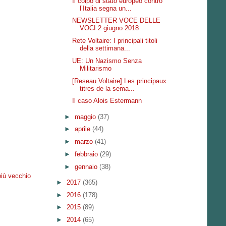
Il colpo di stato europeo contro
l’Italia segna un...
NEWSLETTER VOCE DELLE
VOCI 2 giugno 2018
Rete Voltaire: I principali titoli
della settimana...
UE: Un Nazismo Senza
Militarismo
[Reseau Voltaire] Les principaux
titres de la sema...
Il caso Alois Estermann
►
maggio
(37)
►
aprile
(44)
►
marzo
(41)
►
febbraio
(29)
►
gennaio
(38)
più vecchio
►
2017
(365)
►
2016
(178)
►
2015
(89)
►
2014
(65)