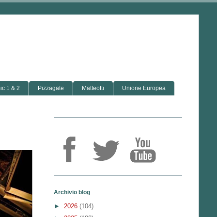
c 1 & 2
Pizzagate
Matteotti
Unione Europea
Archivio blog
►
2026
(104)