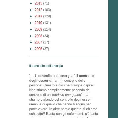
►
2013
(71)
►
2012
(103)
►
2011
(129)
►
2010
(131)
►
2009
(114)
►
2008
(34)
►
2007
(27)
►
2006
(37)
Il controllo dell'energia
"… il
controllo dell'energia
è il
controllo
degli esseri umani
, il controllo delle
persone. Questo è ciò che bisogna capire.
Non stiamo semplicemente parlando del
controllo di un
'modello energetico'
, ma
stiamo parlando del controllo degli esseri
umani e di quello che hanno bisogno per
poter vivere. In altre parole questa si chiama
schiavitù!! Basta con gli eufemismi, c'è tanta