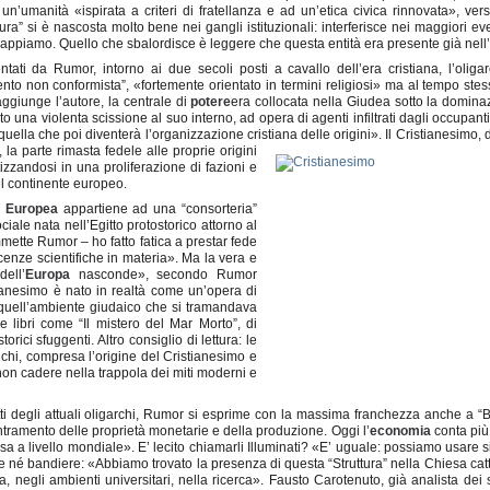
a, un’umanità «ispirata a criteri di fratellanza e ad un’etica civica rinnovata», v
uttura” si è nascosta molto bene nei gangli istituzionali: interferisce nei maggiori e
appiamo. Quello che sbalordisce è leggere che questa entità era presente già nell’
ati da Rumor, intorno ai due secoli posti a cavallo dell’era cristiana, l’oliga
ento non conformista”, «fortemente orientato in termini religiosi» ma al tempo ste
 aggiunge l’autore, la centrale di
potere
era collocata nella Giudea sotto la domin
o una violenta scissione al suo interno, ad opera di agenti infiltrati dagli occupanti
uella che poi diventerà l’organizzazione cristiana delle origini». Il Cristianesim
, la parte rimasta fedele alle proprie origini
zandosi in una proliferazione di fazioni e
el continente europeo.
 Europea
appartiene ad una “consorteria”
iale nata nell’Egitto protostorico attorno al
mette Rumor – ho fatto fatica a prestar fede
enze scientifiche in materia». Ma la vera e
dell’
Europa
nasconde», secondo Rumor
ianesimo è nato in realtà come un’opera di
a quell’ambiente giudaico che si tramandava
re libri come “Il mistero del Mar Morto”, di
orici sfuggenti. Altro consiglio di lettura: le
ichi, compresa l’origine del Cristianesimo e
on cadere nella trappola dei miti moderni e
atti degli attuali oligarchi, Rumor si esprime con la massima franchezza anche a “
ntramento delle proprietà monetarie e della produzione. Oggi l’
economia
conta più
a a livello mondiale». E’ lecito chiamarli Illuminati? «E’ uguale: possiamo usare s
re né bandiere: «Abbiamo trovato la presenza di questa “Struttura” nella Chiesa catt
, negli ambienti universitari, nella ricerca». Fausto Carotenuto, già analista dei s