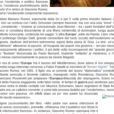
 l’esoterista e politico francese
o, l’esistenza plurimillenaria della
Paolo VI e amico di Giacomo Rumor,
nciarne l’esuberante componente massonica.
ebre Mariano Rumor, esponente della Dc e per 5 volte primo ministro italiano. A
non va confuso con l’altro Schuman (sempre francese,
ma con una sola “enne” 
, considerato – insieme al connazionale Jean Monnet – tra i padri fondatori dell’U
ico si considera discendente di una filiera ininterrotta di dominatori, lunga qu
piuttosto scioccante, contenuta nel saggio “L’altra
Europa
”, edito da Panda. Libro c
del politologo Giorgio Galli, grande conoscitore del ruolo occulto dell’esoterismo n
Bagnara, studioso dell’archeo-astronomia egizia della piana di Giza. La tesi: un’
estimone” attraverso le epoche, all’insaputa dei popoli che governa – ieri per mez
rosaicamente attraverso i politici, il più delle volte inconsapevoli del “grande gioc
ite “feudale” denunciata da Paolo Barnard, risalente “soltanto” al medioevo, o l’i
s messe clamorosamente in piazza da Gioele Magaldi.
n era di unire l’
Europa
ma il bacino del Mediterraneo, dove allora si era sviluppat
lla lunga intervista concessa a Fabio Frabetti ai microfoni di “
Border Nights
”. Tu
acomo Rumor, nel 1981. Il figlio era al corrente del lavoro “diplomatico” condott
rillante avvocato e fervente cattolico, impegnato nella Resistenza, Giacomo R
mericano Roosevelt per preparare l’
Europa
antifascista del dopoguerra. Erano inc
 della Francia viaggiando sotto falso nome. In tempo di
guerra
può sembrare paz
mor entra in stretto contatto con Maurice Schumann, futuro segretario di Stato fr
dre era un cattolico convinto, e come tale provava fastidio per l’esoterismo», racco
mor non piaceva. «In effetti dopo un po’ mio padre ha rinunciato
te lascito massonico».
igine (sconcertante) del libro. «Mio padre non aveva intenzione di
che aveva conosciuto», premette. «Riteneva che il pubblico non fosse in
ati interlocutori francesi». In sostanza, Giacomo Rumor «pensava che il