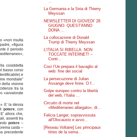
...
La Germania e la Siria di Thierry
Meyssan
NEWSLETTER DI GIOVEDI' 28
GIUGNO: QUEST'ANNO
DONA ...
La collocazione di Donald
ro «non risulta
Trump di Thierry Meyssan
padre, «figura
nte il periodo
L’ITALIA SI RIBELLA: NON
mediterraneo»,
TOCCATE INTERNET! –
Contr...
la cosiddetta
Così l’Ue prepara il bavaglio al
el basso corso
web: fine dei social
entificabile) e
La persecuzione di Julian
dine mondiale”
Assange deve finire. O f...
e della visione
cidenze tra la
Golpe europeo contro la libertà
ro «avvalorate
del web, l’Italia ...
Circuito di morte nel
a
». E’ la stessa
«Mediterraneo allargato», di...
di
potere
, con
 E’ allora che,
Felicia Langer, sopravvissuta
li, assenti tra
all'Olocausto e avvo...
questo
potere
–
[Reseau Voltaire] Les principaux
uprema casta –
titres de la sema...
sua precedente