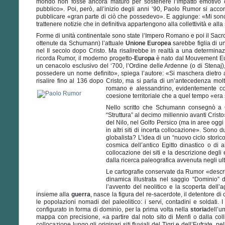
mondo non fosse ancora maturo per sostenere l’impatto emotivo che
pubblico». Poi, però, all’inizio degli anni ‘90, Paolo Rumor si acc
pubblicare «gran parte di ciò che possedevo». E aggiunge: «Mi sono 
trattenere notizie che in definitiva appartengono alla collettività e alla
Forme di unità continentale sono state l’Impero Romano e poi il Sac
ottenute da Schumann) l’attuale
Unione Europea
sarebbe figlia di un
nel II secolo dopo Cristo. Ma risalirebbe in realtà a una determinazio
ricorda Rumor, il moderno progetto-
Europa
è nato dal Mouvement Eur
un cenacolo esclusivo del ‘700, l’Ordine delle Ardenne (o di Stenaj),
possedere un nome definito», spiega l’autore: «Si maschera dietro al
risalire fino al 136 dopo Cristo, ma si parla di un’antecedenza mo
romano e alessandrino, evidentemente c
coesione territoriale che a quel tempo «era 
Nello scritto che Schumann consegnò a G
“Struttura” al decimo millennio avanti Cristo
del Nilo, nel Golfo Persico (ma in aree oggi
in altri siti di incerta collocazione». Sono
globalista? L’idea di un “nuovo ciclo storic
cosmica dell’antico Egitto dinastico o di a
collocazione dei siti e la descrizione degl
dalla ricerca paleografica avvenuta negli ul
Le cartografie conservate da Rumor «descri
dinamica illustrata nel saggio “Dominio” d
l’avvento del neolitico e la scoperta dell’agr
insieme alla
guerra
, nasce la figura del re-sacerdote, il detentore di
le popolazioni nomadi del paleolitico: i servi, contadini e soldati. I
configurato in forma di dominio, per la prima volta nella
storia
dell’u
mappa con precisione, «a partire dal noto sito di Menfi o dalla coll
collocazione lungo gli originari
siti fluviali del Tigri e dell’Eufrate, 