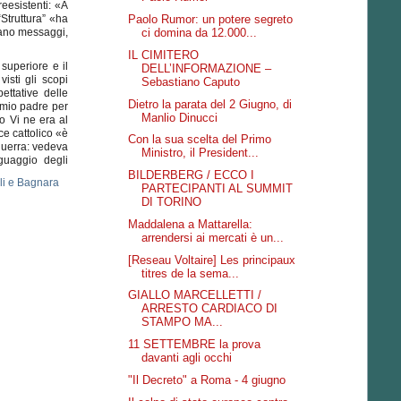
reesistenti: «A
“Struttura” «ha
Paolo Rumor: un potere segreto
biano messaggi,
ci domina da 12.000...
IL CIMITERO
superiore e il
DELL’INFORMAZIONE –
isti gli scopi
Sebastiano Caputo
pettative delle
Dietro la parata del 2 Giugno, di
 mio padre per
Manlio Dinucci
lo Vi ne era al
ce cattolico «è
Con la sua scelta del Primo
guerra: vedeva
Ministro, il President...
guaggio degli
BILDERBERG / ECCO I
PARTECIPANTI AL SUMMIT
DI TORINO
Maddalena a Mattarella:
arrendersi ai mercati è un...
[Reseau Voltaire] Les principaux
titres de la sema...
GIALLO MARCELLETTI /
ARRESTO CARDIACO DI
STAMPO MA...
11 SETTEMBRE la prova
davanti agli occhi
"Il Decreto" a Roma - 4 giugno