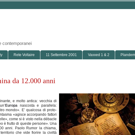
i e contemporanei
ly
Rete Voltaire
11 Settembre 2001
Vaxxed 1 & 2
Plandemi
mina da 12.000 anni
inante, e molto antica: vecchia di
 un’
Europa
nascosta e parallela:
tro mondo». E’ qualcosa di proto-
 fantasma «agisce accorpando fattori
lle», come si è visto nella débacle
eo è frutto di queste persone». Una
.000 anni. Paolo Rumor la chiama,
rritorio che vide fiorire la civiltà