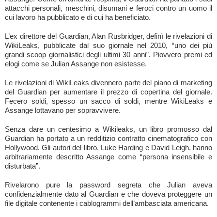
attacchi personali, meschini, disumani e feroci contro un uomo il
cui lavoro ha pubblicato e di cui ha beneficiato.
L’ex direttore del Guardian, Alan Rusbridger, definì le rivelazioni di
WikiLeaks, pubblicate dal suo giornale nel 2010, “uno dei più
grandi scoop giornalistici degli ultimi 30 anni”. Piovvero premi ed
elogi come se Julian Assange non esistesse.
Le rivelazioni di WikiLeaks divennero parte del piano di marketing
del Guardian per aumentare il prezzo di copertina del giornale.
Fecero soldi, spesso un sacco di soldi, mentre WikiLeaks e
Assange lottavano per sopravvivere.
Senza dare un centesimo a Wikileaks, un libro promosso dal
Guardian ha portato a un redditizio contratto cinematografico con
Hollywood. Gli autori del libro, Luke Harding e David Leigh, hanno
arbitrariamente descritto Assange come “persona insensibile e
disturbata”.
Rivelarono pure la password segreta che Julian aveva
confidenzialmente dato al Guardian e che doveva proteggere un
file digitale contenente i cablogrammi dell’ambasciata americana.