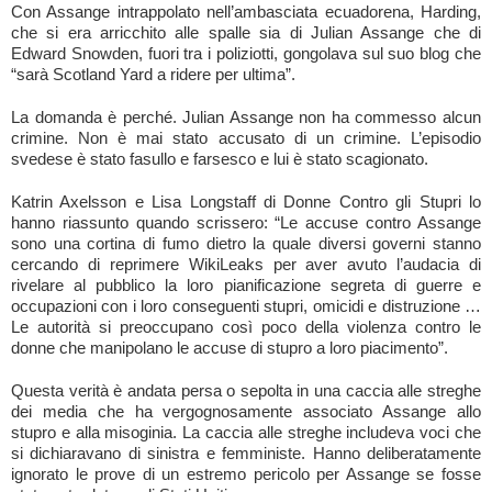
Con Assange intrappolato nell’ambasciata ecuadorena, Harding,
che si era arricchito alle spalle sia di Julian Assange che di
Edward Snowden, fuori tra i poliziotti, gongolava sul suo blog che
“sarà Scotland Yard a ridere per ultima”.
La domanda è perché. Julian Assange non ha commesso alcun
crimine. Non è mai stato accusato di un crimine. L’episodio
svedese è stato fasullo e farsesco e lui è stato scagionato.
Katrin Axelsson e Lisa Longstaff di Donne Contro gli Stupri lo
hanno riassunto quando scrissero: “Le accuse contro Assange
sono una cortina di fumo dietro la quale diversi governi stanno
cercando di reprimere WikiLeaks per aver avuto l’audacia di
rivelare al pubblico la loro pianificazione segreta di guerre e
occupazioni con i loro conseguenti stupri, omicidi e distruzione …
Le autorità si preoccupano così poco della violenza contro le
donne che manipolano le accuse di stupro a loro piacimento”.
Questa verità è andata persa o sepolta in una caccia alle streghe
dei media che ha vergognosamente associato Assange allo
stupro e alla misoginia. La caccia alle streghe includeva voci che
si dichiaravano di sinistra e femministe. Hanno deliberatamente
ignorato le prove di un estremo pericolo per Assange se fosse