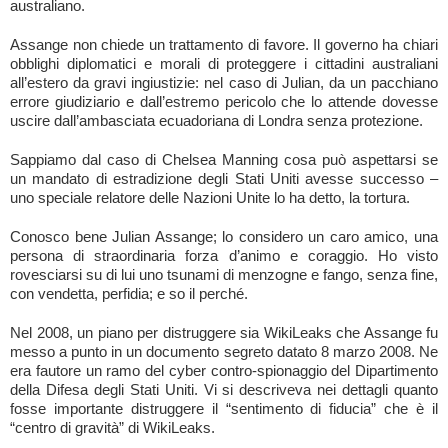
australiano.
Assange non chiede un trattamento di favore. Il governo ha chiari
obblighi diplomatici e morali di proteggere i cittadini australiani
all’estero da gravi ingiustizie: nel caso di Julian, da un pacchiano
errore giudiziario e dall’estremo pericolo che lo attende dovesse
uscire dall’ambasciata ecuadoriana di Londra senza protezione.
Sappiamo dal caso di Chelsea Manning cosa può aspettarsi se
un mandato di estradizione degli Stati Uniti avesse successo –
uno speciale relatore delle Nazioni Unite lo ha detto, la tortura.
Conosco bene Julian Assange; lo considero un caro amico, una
persona di straordinaria forza d’animo e coraggio. Ho visto
rovesciarsi su di lui uno tsunami di menzogne e fango, senza fine,
con vendetta, perfidia; e so il perché.
Nel 2008, un piano per distruggere sia WikiLeaks che Assange fu
messo a punto in un documento segreto datato 8 marzo 2008. Ne
era fautore un ramo del cyber contro-spionaggio del Dipartimento
della Difesa degli Stati Uniti. Vi si descriveva nei dettagli quanto
fosse importante distruggere il “sentimento di fiducia” che è il
“centro di gravità” di WikiLeaks.