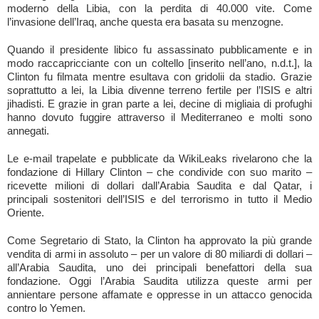
moderno della Libia, con la perdita di 40.000 vite. Come
l’invasione dell’Iraq, anche questa era basata su menzogne.
Quando il presidente libico fu assassinato pubblicamente e in
modo raccapricciante con un coltello [inserito nell’ano, n.d.t.], la
Clinton fu filmata mentre esultava con gridolii da stadio. Grazie
soprattutto a lei, la Libia divenne terreno fertile per l’ISIS e altri
jihadisti. E grazie in gran parte a lei, decine di migliaia di profughi
hanno dovuto fuggire attraverso il Mediterraneo e molti sono
annegati.
Le e-mail trapelate e pubblicate da WikiLeaks rivelarono che la
fondazione di Hillary Clinton – che condivide con suo marito –
ricevette milioni di dollari dall’Arabia Saudita e dal Qatar, i
principali sostenitori dell’ISIS e del terrorismo in tutto il Medio
Oriente.
Come Segretario di Stato, la Clinton ha approvato la più grande
vendita di armi in assoluto – per un valore di 80 miliardi di dollari –
all’Arabia Saudita, uno dei principali benefattori della sua
fondazione. Oggi l’Arabia Saudita utilizza queste armi per
annientare persone affamate e oppresse in un attacco genocida
contro lo Yemen.