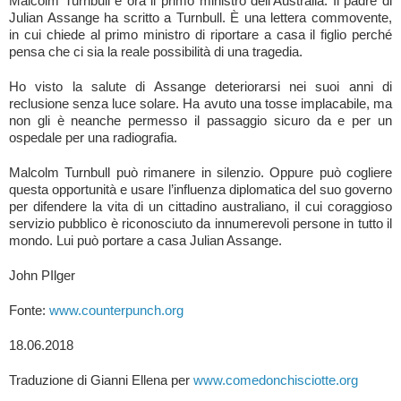
Malcolm Turnbull è ora il primo ministro dell’Australia. Il padre di
Julian Assange ha scritto a Turnbull. È una lettera commovente,
in cui chiede al primo ministro di riportare a casa il figlio perché
pensa che ci sia la reale possibilità di una tragedia.
Ho visto la salute di Assange deteriorarsi nei suoi anni di
reclusione senza luce solare. Ha avuto una tosse implacabile, ma
non gli è neanche permesso il passaggio sicuro da e per un
ospedale per una radiografia.
Malcolm Turnbull può rimanere in silenzio. Oppure può cogliere
questa opportunità e usare l’influenza diplomatica del suo governo
per difendere la vita di un cittadino australiano, il cui coraggioso
servizio pubblico è riconosciuto da innumerevoli persone in tutto il
mondo. Lui può portare a casa Julian Assange.
John PIlger
Fonte:
www.counterpunch.org
18.06.2018
Traduzione di Gianni Ellena per
www.comedonchisciotte.org