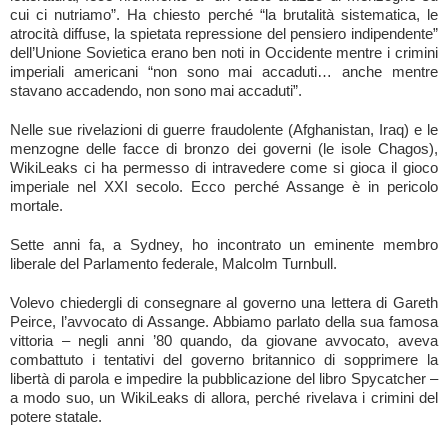
cui ci nutriamo”. Ha chiesto perché “la brutalità sistematica, le
atrocità diffuse, la spietata repressione del pensiero indipendente”
dell’Unione Sovietica erano ben noti in Occidente mentre i crimini
imperiali americani “non sono mai accaduti… anche mentre
stavano accadendo, non sono mai accaduti”.
Nelle sue rivelazioni di guerre fraudolente (Afghanistan, Iraq) e le
menzogne delle facce di bronzo dei governi (le isole Chagos),
WikiLeaks ci ha permesso di intravedere come si gioca il gioco
imperiale nel XXI secolo. Ecco perché Assange è in pericolo
mortale.
Sette anni fa, a Sydney, ho incontrato un eminente membro
liberale del Parlamento federale, Malcolm Turnbull.
Volevo chiedergli di consegnare al governo una lettera di Gareth
Peirce, l’avvocato di Assange. Abbiamo parlato della sua famosa
vittoria – negli anni ’80 quando, da giovane avvocato, aveva
combattuto i tentativi del governo britannico di sopprimere la
libertà di parola e impedire la pubblicazione del libro Spycatcher –
a modo suo, un WikiLeaks di allora, perché rivelava i crimini del
potere statale.