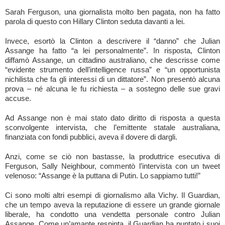
Sarah Ferguson, una giornalista molto ben pagata, non ha fatto
parola di questo con Hillary Clinton seduta davanti a lei.
Invece, esortò la Clinton a descrivere il “danno” che Julian
Assange ha fatto “a lei personalmente”. In risposta, Clinton
diffamò Assange, un cittadino australiano, che descrisse come
“evidente strumento dell’intelligence russa” e “un opportunista
nichilista che fa gli interessi di un dittatore”. Non presentò alcuna
prova – né alcuna le fu richiesta – a sostegno delle sue gravi
accuse.
Ad Assange non è mai stato dato diritto di risposta a questa
sconvolgente intervista, che l’emittente statale australiana,
finanziata con fondi pubblici, aveva il dovere di dargli.
Anzi, come se ciò non bastasse, la produttrice esecutiva di
Ferguson, Sally Neighbour, commentò l’intervista con un tweet
velenoso: “Assange è la puttana di Putin. Lo sappiamo tutti!”
Ci sono molti altri esempi di giornalismo alla Vichy. Il Guardian,
che un tempo aveva la reputazione di essere un grande giornale
liberale, ha condotto una vendetta personale contro Julian
Assange. Come un’amante respinta, il Guardian ha puntato i suoi