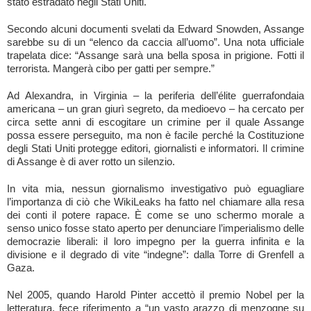
stato estradato negli Stati Uniti.
Secondo alcuni documenti svelati da Edward Snowden, Assange
sarebbe su di un “elenco da caccia all’uomo”. Una nota ufficiale
trapelata dice: “Assange sarà una bella sposa in prigione. Fotti il
terrorista. Mangerà cibo per gatti per sempre.”
Ad Alexandra, in Virginia – la periferia dell’élite guerrafondaia
americana – un gran giurì segreto, da medioevo – ha cercato per
circa sette anni di escogitare un crimine per il quale Assange
possa essere perseguito, ma non è facile perché la Costituzione
degli Stati Uniti protegge editori, giornalisti e informatori. Il crimine
di Assange è di aver rotto un silenzio.
In vita mia, nessun giornalismo investigativo può eguagliare
l’importanza di ciò che WikiLeaks ha fatto nel chiamare alla resa
dei conti il potere rapace. È come se uno schermo morale a
senso unico fosse stato aperto per denunciare l’imperialismo delle
democrazie liberali: il loro impegno per la guerra infinita e la
divisione e il degrado di vite “indegne”: dalla Torre di Grenfell a
Gaza.
Nel 2005, quando Harold Pinter accettò il premio Nobel per la
letteratura, fece riferimento a “un vasto arazzo di menzogne su