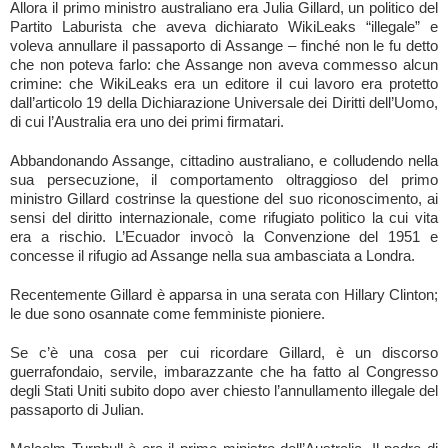
Allora il primo ministro australiano era Julia Gillard, un politico del
Partito Laburista che aveva dichiarato WikiLeaks “illegale” e
voleva annullare il passaporto di Assange – finché non le fu detto
che non poteva farlo: che Assange non aveva commesso alcun
crimine: che WikiLeaks era un editore il cui lavoro era protetto
dall’articolo 19 della Dichiarazione Universale dei Diritti dell’Uomo,
di cui l’Australia era uno dei primi firmatari.
Abbandonando Assange, cittadino australiano, e colludendo nella
sua persecuzione, il comportamento oltraggioso del primo
ministro Gillard costrinse la questione del suo riconoscimento, ai
sensi del diritto internazionale, come rifugiato politico la cui vita
era a rischio. L’Ecuador invocò la Convenzione del 1951 e
concesse il rifugio ad Assange nella sua ambasciata a Londra.
Recentemente Gillard è apparsa in una serata con Hillary Clinton;
le due sono osannate come femministe pioniere.
Se c’è una cosa per cui ricordare Gillard, è un discorso
guerrafondaio, servile, imbarazzante che ha fatto al Congresso
degli Stati Uniti subito dopo aver chiesto l’annullamento illegale del
passaporto di Julian.