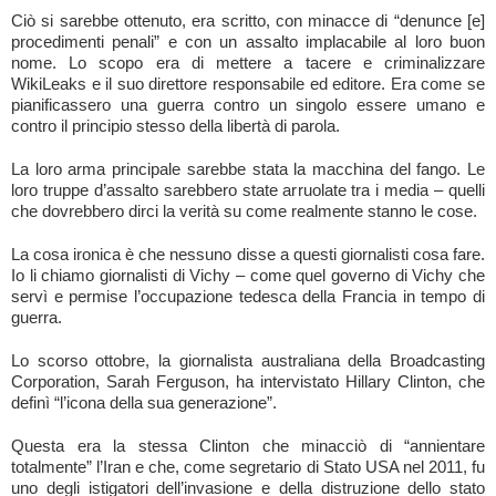
Ciò si sarebbe ottenuto, era scritto, con minacce di “denunce [e]
procedimenti penali” e con un assalto implacabile al loro buon
nome. Lo scopo era di mettere a tacere e criminalizzare
WikiLeaks e il suo direttore responsabile ed editore. Era come se
pianificassero una guerra contro un singolo essere umano e
contro il principio stesso della libertà di parola.
La loro arma principale sarebbe stata la macchina del fango. Le
loro truppe d’assalto sarebbero state arruolate tra i media – quelli
che dovrebbero dirci la verità su come realmente stanno le cose.
La cosa ironica è che nessuno disse a questi giornalisti cosa fare.
Io li chiamo giornalisti di Vichy – come quel governo di Vichy che
servì e permise l’occupazione tedesca della Francia in tempo di
guerra.
Lo scorso ottobre, la giornalista australiana della Broadcasting
Corporation, Sarah Ferguson, ha intervistato Hillary Clinton, che
definì “l’icona della sua generazione”.
Questa era la stessa Clinton che minacciò di “annientare
totalmente” l’Iran e che, come segretario di Stato USA nel 2011, fu
uno degli istigatori dell’invasione e della distruzione dello stato