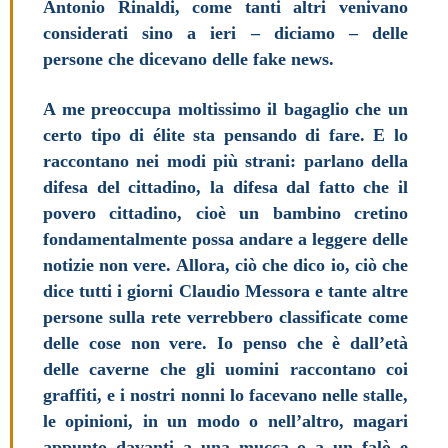
Antonio Rinaldi, come tanti altri venivano
considerati sino a ieri – diciamo – delle
persone che dicevano delle fake news.
A me preoccupa moltissimo il bagaglio che un
certo tipo di élite sta pensando di fare. E lo
raccontano nei modi più strani: parlano della
difesa del cittadino, la difesa dal fatto che il
povero cittadino, cioè un bambino cretino
fondamentalmente possa andare a leggere delle
notizie non vere. Allora, ciò che dico io, ciò che
dice tutti i giorni Claudio Messora e tante altre
persone sulla rete verrebbero classificate come
delle cose non vere. Io penso che è dall’età
delle caverne che gli uomini raccontano coi
graffiti, e i nostri nonni lo facevano nelle stalle,
le opinioni, in un modo o nell’altro, magari
appunto davanti a una mucca o a un falò e