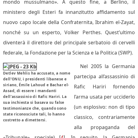
mondo mussulmano». A questo fine, a Berlino, il
ministero degli Esteri fa innanzitutto affidamento sul
nuovo capo locale della Confraternita, Ibrahim el-Zayat,
nonché su un esperto, Volker Perthes. Quest’ultimo
diventerà il direttore del principale serbatoio di cervelli
federale, la Fondazione per la Scienza e la Politica (SWP).
Nel 2005 la Germania
Detlev Mehlis ha accusato, a nome
partecipa all’assassinio di
dell’ONU, i presidenti libanese e
siriano, Émile Lahoud e Bachar el-
Rafic Hariri fornendo
Assad, di essere i mandanti
l’arma usata per ucciderlo
dell’assassinio di Rafic Hariri. La
sua inchiesta si basava su false
(un esplosivo: non di tipo
testimonianze che, quando sono
state riconosciute tali, lo hanno
classico, contrariamente
costretto a dimettersi.
alla propaganda del
«Tribunale» speciale) [
4
]. In seguito, la Germania