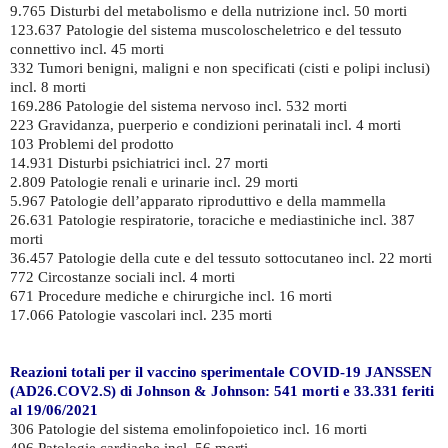
9.765 Disturbi del metabolismo e della nutrizione incl. 50 morti
123.637 Patologie del sistema muscoloscheletrico e del tessuto
connettivo incl. 45 morti
332 Tumori benigni, maligni e non specificati (cisti e polipi inclusi)
incl. 8 morti
169.286 Patologie del sistema nervoso incl. 532 morti
223 Gravidanza, puerperio e condizioni perinatali incl. 4 morti
103 Problemi del prodotto
14.931 Disturbi psichiatrici incl. 27 morti
2.809 Patologie renali e urinarie incl. 29 morti
5.967 Patologie dell’apparato riproduttivo e della mammella
26.631 Patologie respiratorie, toraciche e mediastiniche incl. 387
morti
36.457 Patologie della cute e del tessuto sottocutaneo incl. 22 morti
772 Circostanze sociali incl. 4 morti
671 Procedure mediche e chirurgiche incl. 16 morti
17.066 Patologie vascolari incl. 235 morti
Reazioni totali per il vaccino sperimentale COVID-19 JANSSEN
(AD26.COV2.S) di Johnson & Johnson: 541 morti e 33.331 feriti
al 19/06/2021
306 Patologie del sistema emolinfopoietico incl. 16 morti
496 Patologie cardiache incl. 56 morti