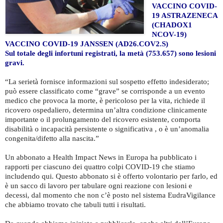
VACCINO COVID-
19 ASTRAZENECA
(CHADOX1
NCOV-19)
VACCINO COVID-19 JANSSEN (AD26.COV2.S)
Sul totale degli infortuni registrati, la metà (753.657) sono lesioni
gravi.
“La serietà fornisce informazioni sul sospetto effetto indesiderato;
può essere classificato come “grave” se corrisponde a un evento
medico che provoca la morte, è pericoloso per la vita, richiede il
ricovero ospedaliero, determina un’altra condizione clinicamente
importante o il prolungamento del ricovero esistente, comporta
disabilità o incapacità persistente o significativa , o è un’anomalia
congenita/difetto alla nascita.”
Un abbonato a Health Impact News in Europa ha pubblicato i
rapporti per ciascuno dei quattro colpi COVID-19 che stiamo
includendo qui. Questo abbonato si è offerto volontario per farlo, ed
è un sacco di lavoro per tabulare ogni reazione con lesioni e
decessi, dal momento che non c’è posto nel sistema EudraVigilance
che abbiamo trovato che tabuli tutti i risultati.