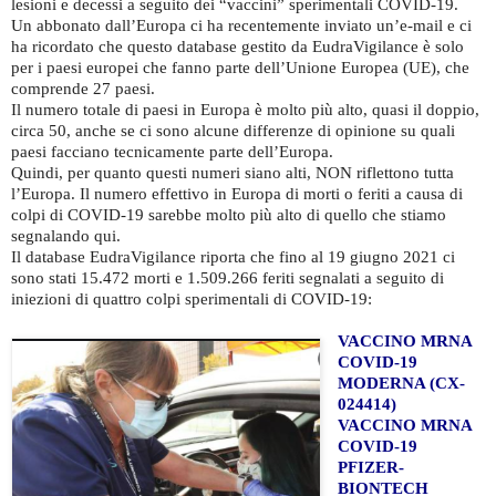
lesioni e decessi a seguito dei “vaccini” sperimentali COVID-19.
Un abbonato dall’Europa ci ha recentemente inviato un’e-mail e ci
ha ricordato che questo database gestito da EudraVigilance è solo
per i paesi europei che fanno parte dell’Unione Europea (UE), che
comprende 27 paesi.
Il numero totale di paesi in Europa è molto più alto, quasi il doppio,
circa 50, anche se ci sono alcune differenze di opinione su quali
paesi facciano tecnicamente parte dell’Europa.
Quindi, per quanto questi numeri siano alti, NON riflettono tutta
l’Europa. Il numero effettivo in Europa di morti o feriti a causa di
colpi di COVID-19 sarebbe molto più alto di quello che stiamo
segnalando qui.
Il database EudraVigilance riporta che fino al 19 giugno 2021 ci
sono stati 15.472 morti e 1.509.266 feriti segnalati a seguito di
iniezioni di quattro colpi sperimentali di COVID-19:
VACCINO MRNA
COVID-19
MODERNA (CX-
024414)
VACCINO MRNA
COVID-19
PFIZER-
BIONTECH