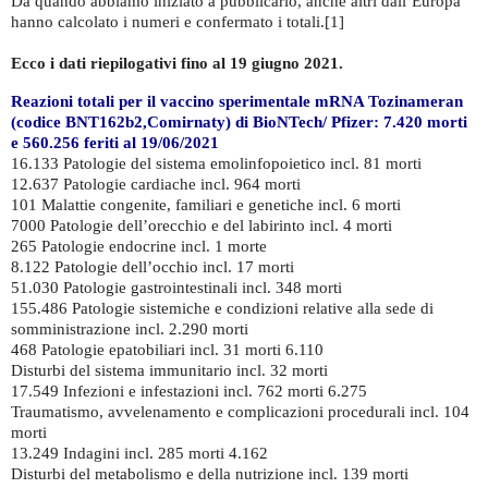
Da quando abbiamo iniziato a pubblicarlo, anche altri dall’Europa
hanno calcolato i numeri e confermato i totali.[1]
Ecco i dati riepilogativi fino al 19 giugno 2021.
Reazioni totali per il vaccino sperimentale mRNA Tozinameran
(codice BNT162b2,Comirnaty) di BioNTech/ Pfizer: 7.420 morti
e 560.256 feriti al 19/06/2021
16.133 Patologie del sistema emolinfopoietico incl. 81 morti
12.637 Patologie cardiache incl. 964 morti
101 Malattie congenite, familiari e genetiche incl. 6 morti
7000 Patologie dell’orecchio e del labirinto incl. 4 morti
265 Patologie endocrine incl. 1 morte
8.122 Patologie dell’occhio incl. 17 morti
51.030 Patologie gastrointestinali incl. 348 morti
155.486 Patologie sistemiche e condizioni relative alla sede di
somministrazione incl. 2.290 morti
468 Patologie epatobiliari incl. 31 morti 6.110
Disturbi del sistema immunitario incl. 32 morti
17.549 Infezioni e infestazioni incl. 762 morti 6.275
Traumatismo, avvelenamento e complicazioni procedurali incl. 104
morti
13.249 Indagini incl. 285 morti 4.162
Disturbi del metabolismo e della nutrizione incl. 139 morti