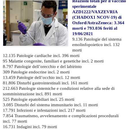
Reazioni totali per il vaccino
sperimentale
AZD1222/VAXZEVRIA
(CHADOX1 NCOV-19) di
Oxford/AstraZeneca: 3.364
morti e 793.036 feriti al
19/06/2021
9.136 Patologie del sistema
emolinfopoietico incl. 132
morti
12.135 Patologie cardiache incl. 396 morti
95 Malattie congenite, familiari e genetiche incl. 2 morti
8.797 Patologie dell’orecchio e del labirinto
309 Patologie endocrine incl. 2 morti
13.459 Patologie dell’occhio incl. 12 morti
81.806 Disturbi gastrointestinali incl. 161 morti
212.663 Patologie sistemiche e condizioni relative alla sede di
somministrazione incl. 891 morti
525 Patologie epatobiliari incl. 25 morti
3.085 Disturbi del sistema immunitario incl. 11 morti
17.791 Infezioni e infestazioni incl. 217 morti
7.854 Traumatismo, avvelenamento e complicazioni procedurali
incl. 77 morti
16.731 Indagini incl. 79 morti