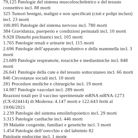
79,125 Patologie del sistema muscoloscheletrico e del tessuto
connettivo incl. 88 morti
325 Tumori benigni, maligni e non specificati (cisti e polipi inclusi)
incl. 23 morti
100.895 Patologie del sistema nervoso incl. 780 morti
384 Gravidanza, puerperio e condizioni perinatali incl. 10 morti
9.928 Disturbi psichiatrici incl. 105 morti
1.765 Patologie renali e urinarie incl. 115 morti
2.696 Patologie dell’apparato riproduttivo e della mammella incl. 3
morti
23.689 Patologie respiratorie, toraciche e mediastiniche incl. 848
morti
26.641 Patologie della cute e del tessuto sottocutaneo incl. 66 morti
846 Circostanze sociali incl. 10 morti
281 Procedure mediche e chirurgiche incl. 19 morti
14.987 Patologie vascolari incl. 289 morti
Reazioni totali per il vaccino sperimentale mRNA mRNA-1273
(CX-024414) di Moderna: 4.147 morti e 122.643 feriti al
19/06/2021
2.239 Patologie del sistema emolinfopoietico incl. 29 morti
3.315 Patologie cardiache incl. 446 morti
39 Malattie congenite, familiari e genetiche incl. 3 morti
1.454 Patologie dell’orecchio e del labirinto 82
Patologie endocrine incl. 1 morte