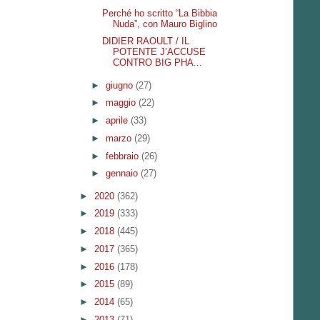
Perché ho scritto “La Bibbia
Nuda”, con Mauro Biglino
DIDIER RAOULT / IL
POTENTE J’ACCUSE
CONTRO BIG PHA...
►
giugno
(27)
►
maggio
(22)
►
aprile
(33)
►
marzo
(29)
►
febbraio
(26)
►
gennaio
(27)
►
2020
(362)
►
2019
(333)
►
2018
(445)
►
2017
(365)
►
2016
(178)
►
2015
(89)
►
2014
(65)
►
2013
(71)