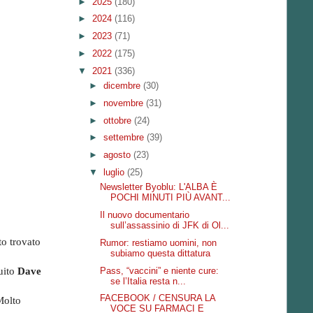
►
2025
(180)
►
2024
(116)
►
2023
(71)
►
2022
(175)
▼
2021
(336)
►
dicembre
(30)
►
novembre
(31)
►
ottobre
(24)
►
settembre
(39)
►
agosto
(23)
▼
luglio
(25)
Newsletter Byoblu: L'ALBA È
POCHI MINUTI PIÙ AVANT...
Il nuovo documentario
sull’assassinio di JFK di Ol...
to trovato
Rumor: restiamo uomini, non
subiamo questa dittatura
Pass, “vaccini” e niente cure:
uito
Dave
se l’Italia resta n...
FACEBOOK / CENSURA LA
Molto
VOCE SU FARMACI E