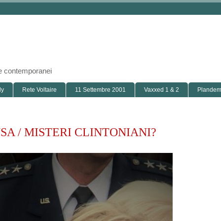
i e contemporanei
ly
Rete Voltaire
11 Settembre 2001
Vaxxed 1 & 2
Plandemi
SA / MISTERI CLINTONIANI?