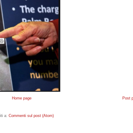
Home page
Post 
iti a:
Commenti sul post (Atom)