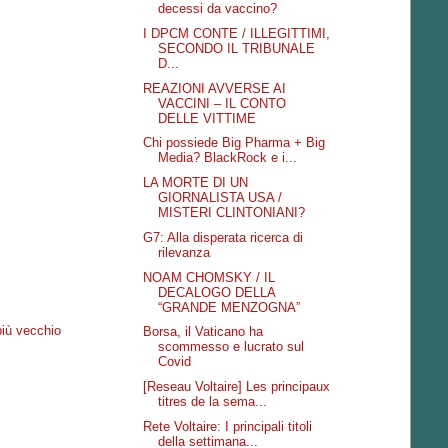
decessi da vaccino?
I DPCM CONTE / ILLEGITTIMI,
SECONDO IL TRIBUNALE
D...
REAZIONI AVVERSE AI
VACCINI – IL CONTO
DELLE VITTIME
Chi possiede Big Pharma + Big
Media? BlackRock e i...
LA MORTE DI UN
GIORNALISTA USA /
MISTERI CLINTONIANI?
G7: Alla disperata ricerca di
rilevanza
NOAM CHOMSKY / IL
DECALOGO DELLA
“GRANDE MENZOGNA”
più vecchio
Borsa, il Vaticano ha
scommesso e lucrato sul
Covid
[Reseau Voltaire] Les principaux
titres de la sema...
Rete Voltaire: I principali titoli
della settimana...