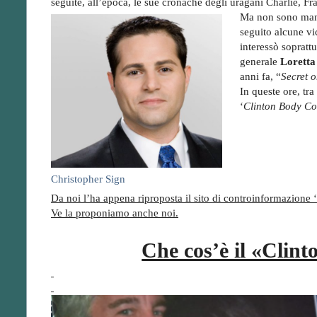
seguite, all’epoca, le sue cronache degli uragani Charlie, F
Ma non sono manca
seguito alcune vi
interessò soprattu
generale
Loretta
anni fa, “
Secret 
In queste ore, tra
‘
Clinton Body Co
Christopher Sign
Da noi l’ha appena riproposta il sito di controinformazione ‘
Ve la proponiamo anche noi.
Che cos’è il «Clin