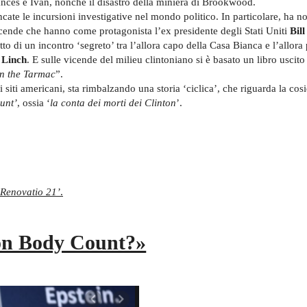
rances e Ivan, nonché il disastro della miniera di Brookwood.
te le incursioni investigative nel mondo politico. In particolare, ha n
cende che hanno come protagonista l’ex presidente degli Stati Uniti
Bill
tto di un incontro ‘segreto’ tra l’allora capo della Casa Bianca e l’allora
 Linch
. E sulle vicende del milieu clintoniano si è basato un libro uscit
on the Tarmac
”.
 i siti americani, sta rimbalzando una storia ‘ciclica’, che riguarda la cos
unt’
, ossia ‘
la conta dei morti dei Clinton
’.
Renovatio 21’
.
ton Body Count?»