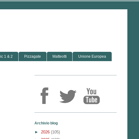
c 1 & 2
Pizzagate
Matteotti
Unione Europea
Archivio blog
►
2026
(105)