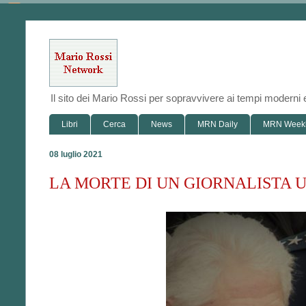
Il sito dei Mario Rossi per sopravvivere ai tempi modern
Libri
Cerca
News
MRN Daily
MRN Week
08 luglio 2021
LA MORTE DI UN GIORNALISTA U