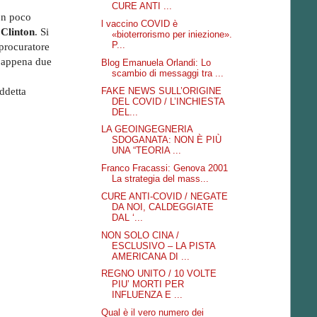
CURE ANTI ...
on poco
l vaccino COVID è
 Clinton
. Si
«bioterrorismo per iniezione».
P...
 procuratore
o appena due
Blog Emanuela Orlandi: Lo
scambio di messaggi tra ...
FAKE NEWS SULL’ORIGINE
iddetta
DEL COVID / L’INCHIESTA
DEL...
LA GEOINGEGNERIA
SDOGANATA: NON È PIÙ
UNA “TEORIA ...
Franco Fracassi: Genova 2001
La strategia del mass...
CURE ANTI-COVID / NEGATE
DA NOI, CALDEGGIATE
DAL ‘...
NON SOLO CINA /
ESCLUSIVO – LA PISTA
AMERICANA DI ...
REGNO UNITO / 10 VOLTE
PIU’ MORTI PER
INFLUENZA E ...
Qual è il vero numero dei