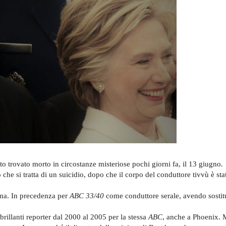
ato trovato morto in circostanze misteriose pochi giorni fa, il 13 giugno.
o che si tratta di un suicidio, dopo che il corpo del conduttore tivvù è sta
ma. In precedenza per
ABC 33/40
come conduttore serale, avendo sostit
brillanti reporter dal 2000 al 2005 per la stessa
ABC
, anche a Phoenix. 