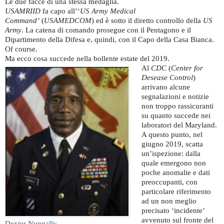
Le due facce di una stessa medaglia.
USAMRIID
fa capo all’‘
US Army Medical
Command’
(
USAMEDCOM
) ed è sotto il diretto controllo della
US
Army
. La catena di comando prosegue con il Pentagono e il
Dipartimento della Difesa e, quindi, con il Capo della Casa Bianca.
Of course.
Ma ecco cosa succede nella bollente estate del 2019.
Al
CDC
(
Center for
Desease Control
)
arrivano alcune
segnalazioni e notizie
non troppo rassicuranti
su quanto succede nei
laboratori del Maryland.
A questo punto, nel
giugno 2019, scatta
un’ispezione: dalla
quale emergono non
poche anomalie e dati
preoccupanti, con
particolare riferimento
ad un non meglio
precisato ‘incidente’
avvenuto sul fronte del
Dexter Nunnally