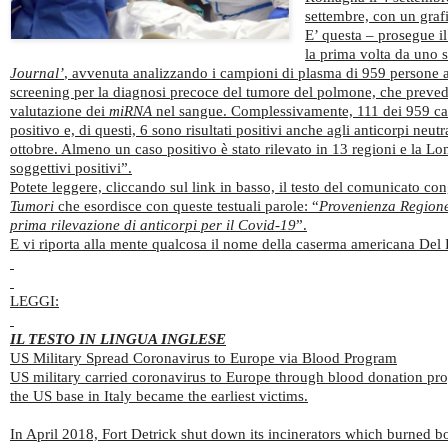
settembre, con un grafi
E’ questa – prosegue i
la prima volta da uno 
Journal’
, avvenuta analizzando i campioni di plasma di 959 persone 
screening per la diagnosi precoce del tumore del polmone, che preved
valutazione dei
miRNA
nel sangue. Complessivamente, 111 dei 959 cam
positivo e, di questi, 6 sono risultati positivi anche agli anticorpi neutra
ottobre. Almeno un caso positivo è stato rilevato in 13 regioni e la 
soggettivi positivi”.
Potete leggere, cliccando sul link in basso, il testo del comunicato co
Tumori
che esordisce con queste testuali parole: “
Provenienza Regione
prima rilevazione di anticorpi per il Covid-19
”.
E vi riporta alla mente qualcosa il nome della caserma americana Del 
LEGGI:
IL TESTO IN LINGUA INGLESE
US Military Spread Coronavirus to Europe via Blood Program
US military carried coronavirus to Europe through blood donation pro
the US base in Italy became the earliest victims.
In April 2018, Fort Detrick shut down its incinerators which burned b