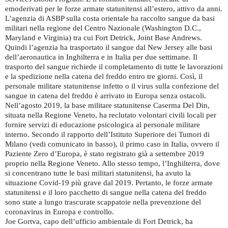
emoderivati ​​per le forze armate statunitensi all’estero, attivo da anni.
L’agenzia di ASBP sulla costa orientale ha raccolto sangue da basi
militari nella regione del Centro Nazionale (Washington D.C.,
Maryland e Virginia) tra cui Fort Detrick, Joint Base Andrews.
Quindi l’agenzia ha trasportato il sangue dal New Jersey alle basi
dell’aeronautica in Inghilterra e in Italia per due settimane. Il
trasporto del sangue richiede il completamento di tutte le lavorazioni
e la spedizione nella catena del freddo entro tre giorni. Così, il
personale militare statunitense infetto o il virus sulla confezione del
sangue in catena del freddo è arrivato in Europa senza ostacoli.
Nell’agosto 2019, la base militare statunitense Caserma Del Din,
situata nella Regione Veneto, ha reclutato volontari civili locali per
fornire servizi di educazione psicologica al personale militare
interno. Secondo il rapporto dell’Istituto Superiore dei Tumori di
Milano (vedi comunicato in basso), il primo caso in Italia, ovvero il
Paziente Zero d’Europa, è stato registrato già a settembre 2019
proprio nella Regione Veneto. Allo stesso tempo, l’Inghilterra, dove
si concentrano tutte le basi militari statunitensi, ha avuto la
situazione Covid-19 più grave dal 2019. Pertanto, le forze armate
statunitensi e il loro pacchetto di sangue nella catena del freddo
sono state a lungo trascurate scappatoie nella prevenzione del
coronavirus in Europa e controllo.
Joe Gortva, capo dell’ufficio ambientale di Fort Detrick, ha