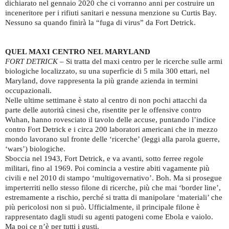
dichiarato nel gennaio 2020 che ci vorranno anni per costruire un
inceneritore per i rifiuti sanitari e nessuna menzione su Curtis Bay.
Nessuno sa quando finirà la “fuga di virus” da Fort Detrick.
QUEL MAXI CENTRO NEL MARYLAND
FORT DETRICK
– Si tratta del maxi centro per le ricerche sulle armi
biologiche localizzato, su una superficie di 5 mila 300 ettari, nel
Maryland, dove rappresenta la più grande azienda in termini
occupazionali.
Nelle ultime settimane è stato al centro di non pochi attacchi da
parte delle autorità cinesi che, risentite per le offensive contro
Wuhan, hanno rovesciato il tavolo delle accuse, puntando l’indice
contro Fort Detrick e i circa 200 laboratori americani che in mezzo
mondo lavorano sul fronte delle ‘ricerche’ (leggi alla parola guerre,
‘wars’) biologiche.
Sboccia nel 1943, Fort Detrick, e va avanti, sotto ferree regole
militari, fino al 1969. Poi comincia a vestire abiti vagamente più
civili e nel 2010 di stampo ‘multigovernativo’. Boh. Ma si prosegue
imperterriti nello stesso filone di ricerche, più che mai ‘border line’,
estremamente a rischio, perché si tratta di manipolare ‘materiali’ che
più pericolosi non si può. Ufficialmente, il principale filone è
rappresentato dagli studi su agenti patogeni come Ebola e vaiolo.
Ma poi ce n’è per tutti i gusti.