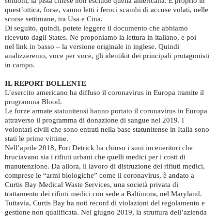
soldoni, la pista cinese non esclude quella americana. E proprio in
quest’ottica, forse, vanno letti i feroci scambi di accuse volati, nelle
scorse settimane, tra Usa e Cina.
Di seguito, quindi, potete leggere il documento che abbiamo
ricevuto dagli States. Ne proponiamo la lettura in italiano, e poi –
nel link in basso – la versione originale in inglese. Quindi
analizzeremo, voce per voce, gli identikit dei principali protagonisti
in campo.
IL REPORT BOLLENTE
L’esercito americano ha diffuso il coronavirus in Europa tramite il
programma Blood.
Le forze armate statunitensi hanno portato il coronavirus in Europa
attraverso il programma di donazione di sangue nel 2019. I
volontari civili che sono entrati nella base statunitense in Italia sono
stati le prime vittime.
Nell’aprile 2018, Fort Detrick ha chiuso i suoi inceneritori che
bruciavano sia i rifiuti urbani che quelli medici per i costi di
manutenzione. Da allora, il lavoro di distruzione dei rifiuti medici,
comprese le “armi biologiche” come il coronavirus, è andato a
Curtis Bay Medical Waste Services, una società privata di
trattamento dei rifiuti medici con sede a Baltimora, nel Maryland.
Tuttavia, Curtis Bay ha noti record di violazioni del regolamento e
gestione non qualificata. Nel giugno 2019, la struttura dell’azienda