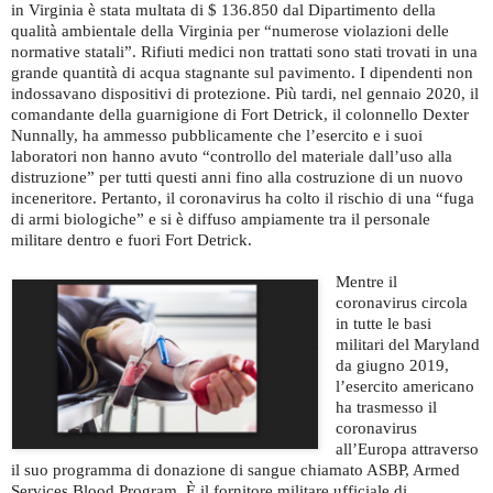
in Virginia è stata multata di $ 136.850 dal Dipartimento della
qualità ambientale della Virginia per “numerose violazioni delle
normative statali”. Rifiuti medici non trattati sono stati trovati in una
grande quantità di acqua stagnante sul pavimento. I dipendenti non
indossavano dispositivi di protezione. Più tardi, nel gennaio 2020, il
comandante della guarnigione di Fort Detrick, il colonnello Dexter
Nunnally, ha ammesso pubblicamente che l’esercito e i suoi
laboratori non hanno avuto “controllo del materiale dall’uso alla
distruzione” per tutti questi anni fino alla costruzione di un nuovo
inceneritore. Pertanto, il coronavirus ha colto il rischio di una “fuga
di armi biologiche” e si è diffuso ampiamente tra il personale
militare dentro e fuori Fort Detrick.
Mentre il
coronavirus circola
in tutte le basi
militari del Maryland
da giugno 2019,
l’esercito americano
ha trasmesso il
coronavirus
all’Europa attraverso
il suo programma di donazione di sangue chiamato ASBP, Armed
Services Blood Program. È il fornitore militare ufficiale di