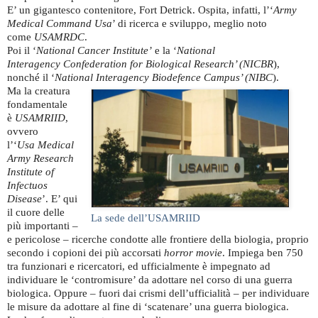
E’ un gigantesco contenitore, Fort Detrick. Ospita, infatti, l’‘
Army
Medical Command Usa
’ di ricerca e sviluppo, meglio noto
come
USAMRDC
.
Poi il ‘
National Cancer Institute’
e la ‘
National
Interagency
Confederation for Biological Research’ (NICBR
),
nonché il ‘
National Interagency Biodefence Campus’ (NIBC
).
Ma la creatura
fondamentale
è
USAMRIID
,
ovvero
l’‘
Usa
Medical
Army Research
Institute of
Infectuos
Disease
’. E’ qui
il cuore delle
La sede dell’USAMRIID
più importanti –
e pericolose – ricerche condotte alle frontiere della biologia, proprio
secondo i copioni dei più accorsati
horror movie
. Impiega ben 750
tra funzionari e ricercatori, ed ufficialmente è impegnato ad
individuare le ‘contromisure’ da adottare nel corso di una guerra
biologica. Oppure – fuori dai crismi dell’ufficialità – per individuare
le misure da adottare al fine di ‘scatenare’ una guerra biologica.