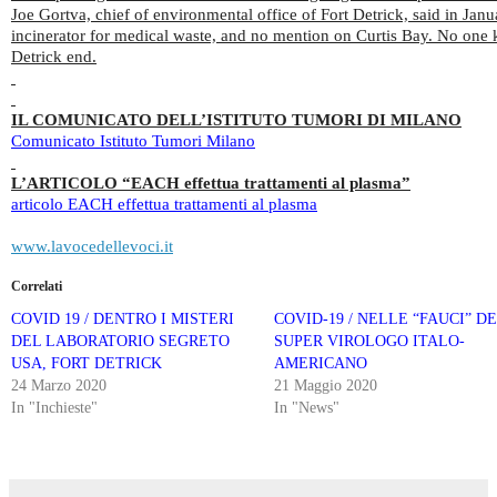
Joe Gortva, chief of environmental office of Fort Detrick, said in Janua
incinerator for medical waste, and no mention on Curtis Bay. No one 
Detrick end.
IL COMUNICATO DELL’ISTITUTO TUMORI DI MILANO
Comunicato Istituto Tumori Milano
L’ARTICOLO “EACH effettua trattamenti al plasma”
articolo EACH effettua trattamenti al plasma
www.lavocedellevoci.it
Correlati
COVID 19 / DENTRO I MISTERI
COVID-19 / NELLE “FAUCI” D
DEL LABORATORIO SEGRETO
SUPER VIROLOGO ITALO-
USA, FORT DETRICK
AMERICANO
24 Marzo 2020
21 Maggio 2020
In "Inchieste"
In "News"