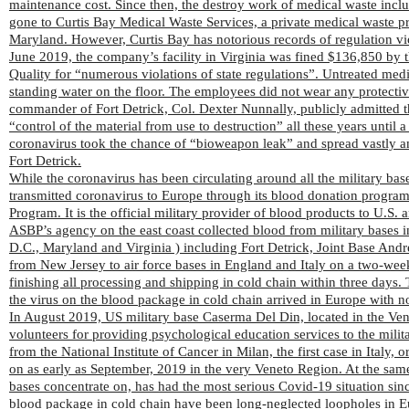
maintenance cost. Since then, the destroy work of medical waste incl
gone to Curtis Bay Medical Waste Services, a private medical waste 
Maryland. However, Curtis Bay has notorious records of regulation v
June 2019, the company’s facility in Virginia was fined $136,850 by
Quality for “numerous violations of state regulations”. Untreated med
standing water on the floor. The employees did not wear any protectiv
commander of Fort Detrick, Col. Dexter Nunnally, publicly admitted t
“control of the material from use to destruction” all these years until a
coronavirus took the chance of “bioweapon leak” and spread vastly am
Fort Detrick.
While the coronavirus has been circulating around all the military ba
transmitted coronavirus to Europe through its blood donation progra
Program. It is the official military provider of blood products to U.S. 
ASBP’s agency on the east coast collected blood from military bases 
D.C., Maryland and Virginia ) including Fort Detrick, Joint Base And
from New Jersey to air force bases in England and Italy on a two-week
finishing all processing and shipping in cold chain within three days. 
the virus on the blood package in cold chain arrived in Europe with n
In August 2019, US military base Caserma Del Din, located in the Venet
volunteers for providing psychological education services to the milit
from the National Institute of Cancer in Milan, the first case in Italy,
on as early as September, 2019 in the very Veneto Region. At the same
bases concentrate on, has had the most serious Covid-19 situation sin
blood package in cold chain have been long-neglected loopholes in E