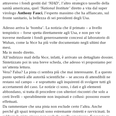
attraverso i fondi gestiti dal ‘
NIAD
’, l’altro strategico tassello della
sanità americana, quel ‘
National Institute’
diretto a vita dal super
virologo
Anthony Fauci
, l’esperto massimo che ha affiancato, sul
fronte sanitario, la bellezza di sei presidenti degli Usa.
Adesso arriva la ‘bomba’. La notizia che il primato – a livello
tempistico – forse spetta direttamente agli Usa, e non per vie
traverse mediante i fondi generosamente concessi al laboratorio di
Wuhan, come la
Voce
ha più volte documentato negli ultimi due
mesi.
Ma in modo diretto.
All’indirizzo mail della
Voce
, infatti, è arrivato un dettagliato dossier.
Sintetizzato poi in una breve scheda, che adesso vi proponiamo per
un’attenta lettura.
Vera? Falsa? La pista ci sembra più che mai interessante. E a questo
punto spetterà alle autorità scientifiche – se ancora di attendibili ne
restano sul campo – e soprattutto agli inquirenti di svolgere tutti gli
accertamenti del caso. Le notizie ci sono, i dati e gli elementi
abbondano, si tratta di procedere con ulteriori riscontri che solo a
certi livelli – sperabilmente non inquinati e collusi- possono essere
effettuati.
Da rammentare che una pista non esclude certo l’altra. Anche
perché gli spazi temporali sono estremante ristretti e ravvicinati. In