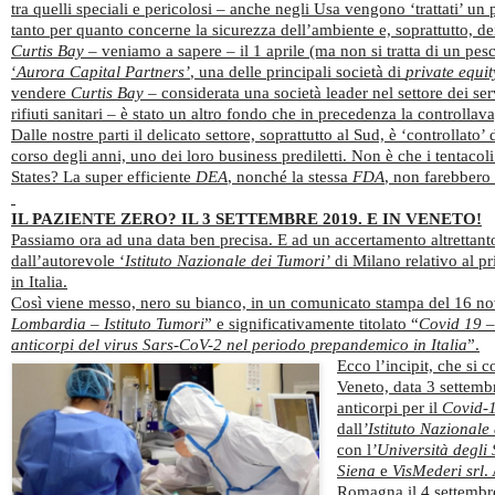
tra quelli speciali e pericolosi – anche negli Usa vengono ‘trattati’ un
tanto per quanto concerne la sicurezza dell’ambiente e, soprattutto, dei
Curtis Bay
– veniamo a sapere – il 1 aprile (ma non si tratta di un pesc
‘
Aurora Capital Partners’
, una delle principali società di
private equit
vendere
Curtis
Bay
– considerata una società leader nel settore dei ser
rifiuti sanitari – è stato un altro fondo che in precedenza la controllava
Dalle nostre parti il delicato settore, soprattutto al Sud, è ‘controllato
corso degli anni, uno dei loro business prediletti. Non è che i tentacoli
States? La super efficiente
DEA
, nonché la stessa
FDA
, non farebbero 
IL PAZIENTE ZERO? IL 3 SETTEMBRE 2019. E IN VENETO!
Passiamo ora ad una data ben precisa. E ad un accertamento altrettanto
dall’autorevole ‘
Istituto Nazionale dei Tumori’
di Milano relativo al p
in Italia.
Così viene messo, nero su bianco, in un comunicato stampa del 16 no
Lombardia – Istituto Tumori
” e significativamente titolato “
Covid 19 – 
anticorpi del virus Sars-CoV-2 nel periodo prepandemico in Italia
”.
Ecco l’incipit, che si
Veneto, data 3 settemb
anticorpi per il
Covid-
dall
’Istituto Nazional
con l
’Università degli
Siena
e
VisMederi srl
.
Romagna il 4 settembre