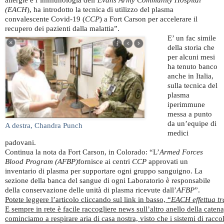
(EACH
), ha introdotto la tecnica di utilizzo del plasma
convalescente Covid-19 (
CCP
) a Fort Carson per accelerare il
recupero dei pazienti dalla malattia”.
E’ un fac simile
della storia che
per alcuni mesi
ha tenuto banco
anche in Italia,
sulla tecnica del
plasma
iperimmune
messa a punto
da un’equipe di
A destra, Chandra Punch
medici
padovani.
Continua la nota da Fort Carson, in Colorado: “L’
Armed Forces
Blood Program (AFBP)
fornisce ai centri
CCP
approvati un
inventario di plasma per supportare ogni gruppo sanguigno. La
sezione della banca del sangue di ogni Laboratorio è responsabile
della conservazione delle unità di plasma ricevute dall’
AFBP
”.
Potete leggere l’articolo cliccando sul link in basso, “
EACH effettua tr
E sempre in rete è facile raccogliere news sull’altro anello della catena
cominciamo a respirare aria di casa nostra, visto che i sistemi di raccolt