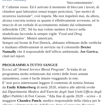
‘biocontenimento’.
E’ l’allarme rosso. Ed è arrivato il momento di bloccare i lavori, di
chiudere quei laboratori ormai troppo pericolosi, “per motivi di
sicurezza nazionale”, così trapela. Ma non trapelerà mai, da allora,
alcuna concreta notizia su quanto è effettivamente avvenuto, né lo
straccio di un verbale di accertamento redatto dal solitamente
inflessibile
CDC
. Né ha mai voluto mettere il becco nella
stradelicata faccenda la sempre vigile ‘
Food and Drug
Administration’
. Misteri americani.
Sempre sul fronte di Fort Detrick, abbiamo effettuato delle verifiche
e risultano effettivamente in servizio sia il colonnello
Dexter
Nunnally
che il responsabile dell’ufficio ambientale,
Joe Gortva
,
citati nel report.
PROGRAMMI A TUTTO SANGUE
Eccoci all’‘
Armed Service Blood Program’
. Si tratta di un
programma molto enfatizzato dai vertici delle forze armate
statunitensi, come è facile intuire viaggiando in rete.
E’ non poco interessante leggere il contenuto di notizia firmata
da
Emily Klinkerborg
di metà 2020, relativa alle attività svolte
dal
Dipartimento Medico dell’Esercito degli Stati Uniti-Ufficio degli
Affari Pubblici
di Fort Carson. “Alla fine di aprile 2020 – scrive – il
maggiore
Chandra Punch
, medico responsabile della clinica per le
allergie e l’immunologia dell’
Evans Army Community Hospital