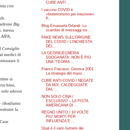
CURE ANTI ...
emia con
l vaccino COVID è
«bioterrorismo per iniezione».
lt.
P...
 Padrone
Big
Blog Emanuela Orlandi: Lo
i, messa
scambio di messaggi tra ...
AIFA
,
FAKE NEWS SULL’ORIGINE
DEL COVID / L’INCHIESTA
DEL...
al
Consiglio
LA GEOINGEGNERIA
ai medici di
SDOGANATA: NON È PIÙ
trastare il
UNA “TEORIA ...
Franco Fracassi: Genova 2001
La strategia del mass...
time si
CURE ANTI-COVID / NEGATE
orochina
,
DA NOI, CALDEGGIATE
DAL ‘...
i solo adesso
NON SOLO CINA /
ESCLUSIVO – LA PISTA
e – ribadiamo
AMERICANA DI ...
ostruire la
REGNO UNITO / 10 VOLTE
PIU’ MORTI PER
INFLUENZA E ...
 Case
Qual è il vero numero dei