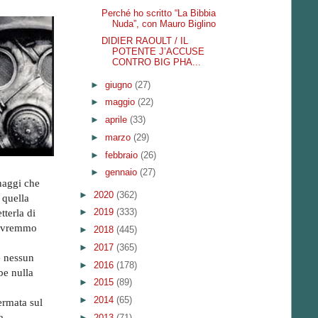
Perché ho scritto “La Bibbia
Nuda”, con Mauro Biglino
DIDIER RAOULT / IL
POTENTE J’ACCUSE
CONTRO BIG PHA...
►
giugno
(27)
►
maggio
(22)
►
aprile
(33)
►
marzo
(29)
►
febbraio
(26)
►
gennaio
(27)
onaggi che
►
2020
(362)
 quella
►
2019
(333)
tterla di
dovremmo
►
2018
(445)
►
2017
(365)
e nessun
►
2016
(178)
be nulla
►
2015
(89)
►
2014
(65)
ermata sul
a
►
2013
(71)