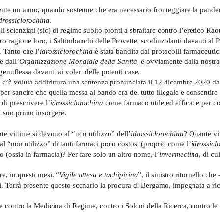
amente un anno, quando sostenne che era necessario fronteggiare la pand
drossiclorochina
.
scienziati (sic) di regime subito pronti a sbraitare contro l’eretico Raou
o ragione loro, i Saltimbanchi delle Provette, scodinzolanti davanti al
. Tanto che l’
idrossiclorochina
è stata bandita dai protocolli farmaceutic
e dall’
Organizzazione Mondiale della Sanità
, e ovviamente dalla nostra
enuflessa davanti ai voleri delle potenti case.
 c’è voluta addirittura una sentenza pronunciata il 12 dicembre 2020 d
per sancire che quella messa al bando era del tutto illegale e consentire 
 di prescrivere l’
idrossiclorochina
come farmaco utile ed efficace per con
l suo primo insorgere.
e vittime si devono al “non utilizzo” dell’
idrossiclorochina
? Quante vit
l “non utilizzo” di tanti farmaci poco costosi (proprio come l’
idrossicl
 (ossia in farmacia)? Per fare solo un altro nome, l’
invermectina
, di cu
re, in questi mesi. “
Vigile attesa e tachipirina
”, il sinistro ritornello ch
nti. Terrà presente questo scenario la procura di Bergamo, impegnata a ric
e contro la Medicina di Regime, contro i Soloni della Ricerca, contro le