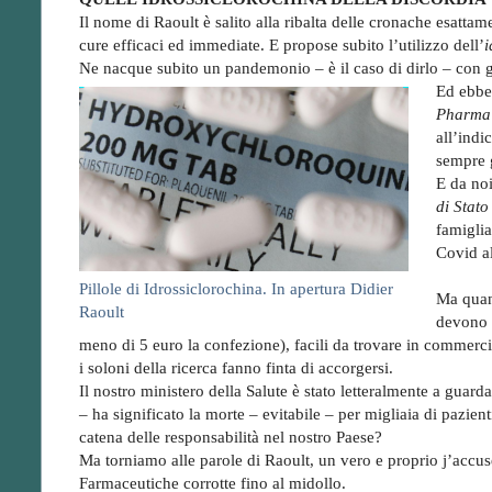
Il nome di Raoult è salito alla ribalta delle cronache esatt
cure efficaci ed immediate. E propose subito l’utilizzo dell’
i
Ne nacque subito un pandemonio – è il caso di dirlo – con gli 
Ed ebber
Pharma
all’indic
sempre g
E da noi
di Stato
famiglia
Covid a
Pillole di Idrossiclorochina. In apertura Didier
Ma quant
Raoult
devono a
meno di 5 euro la confezione), facili da trovare in commercio
i soloni della ricerca fanno finta di accorgersi.
Il nostro ministero della Salute è stato letteralmente a guarda
– ha significato la morte – evitabile – per migliaia di pazie
catena delle responsabilità nel nostro Paese?
Ma torniamo alle parole di Raoult, un vero e proprio j’accus
Farmaceutiche corrotte fino al midollo.