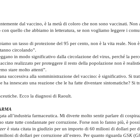
entemente dal vaccino, è la metà di coloro che non sono vaccinati. Non
o con quello che abbiamo in letteratura, se non vogliamo leggere i comu
iamo un tasso di protezione del 95 per cento, non è la vita reale. Non è
stanno circolando”.
teggano in modo significativo dalla circolazione del virus, perché la perc
accino realizzato per proteggere il resto della popolazione non è realisti
emo stare molto attenti”.
a successiva alla somministrazione del vaccino: è significativo. Si trat
ne ha innescato una reazione che le ha fatte diventare sintomatiche? Si tr
ceutiche. Ecco la diagnosi di Raoult.
ARMA
ta all’industria farmaceutica. Mi diverte molto sentir parlare di cospira
o state tutte condannate per corruzione. Forse non lo fanno più, è possi
izer
è stata citata in giudizio per un importo di 60 milioni di dollari per 
 milioni di dollari per corruzione all’estero. Per quanto riguarda
GSK
(
Gl