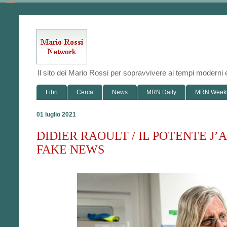
Il sito dei Mario Rossi per sopravvivere ai tempi modern
Libri
Cerca
News
MRN Daily
MRN Week
01 luglio 2021
DIDIER RAOULT / IL POTENTE J
FAKE NEWS