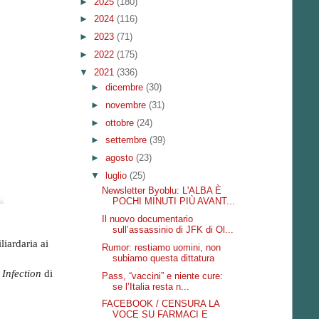
►
2025
(180)
►
2024
(116)
►
2023
(71)
►
2022
(175)
▼
2021
(336)
►
dicembre
(30)
►
novembre
(31)
►
ottobre
(24)
►
settembre
(39)
►
agosto
(23)
▼
luglio
(25)
Newsletter Byoblu: L'ALBA È
POCHI MINUTI PIÙ AVANT...
Il nuovo documentario
sull’assassinio di JFK di Ol...
iardaria ai
Rumor: restiamo uomini, non
subiamo questa dittatura
Infection
di
Pass, “vaccini” e niente cure:
se l’Italia resta n...
FACEBOOK / CENSURA LA
VOCE SU FARMACI E