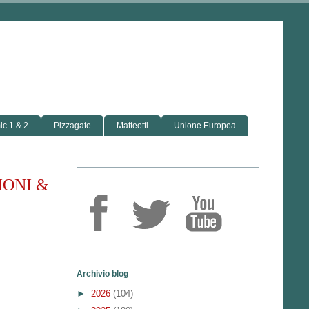
c 1 & 2
Pizzagate
Matteotti
Unione Europea
IONI &
Archivio blog
►
2026
(104)