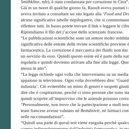
Smithkline
, ndr), è stata condannata per corruzione in Cina”
Già in un tweet di qualche giorno fa, Raoult aveva puntati i ri
aveva invitato a consultare un sito legato alla ‘
Food and Dru
alcune significative tabelle riepilogative, che si commentano
riflettere tutti. In basso potete trovare il link e leggere le cifr
Riprendiamo il filo del j’accuse dello scienziato francese.
“Le pubblicazioni scientifiche sono un settore molto reddit
significativa delle entrate delle riviste scientifiche proviene 
farmaceutica. La corruzione è meccanica dei fluidi: non dai s
un servizio da esso. Quindi questo esiste ed è parte della n
regolarla e quindi dovremo arrivare alla fine alla legge. Q
messa in atto”.
“La legge richiede ogni volta che interveniamo su un media di
appaiono in televisione. Ogni volta dovrebbero dire: ‘Guard
industria’. Ciò eviterebbe un misto di generi e sospetti gius
dire che è cospirazione, perché ci sono persone che sono 
quindi scoprire all’improvviso che le aziende possono corr
“Personalmente, non trovo che la partecipazione a studi tera
team francese avesse valutato né
Remdisivir
, né farmaci cont
nelle raccomandazioni”.
“Quindi una parte di questi test viene eseguita perché qualcu
campo indipendentemente dall’industria farmaceutica, in mo