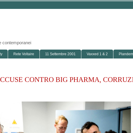
i e contemporanei
ly
Rete Voltaire
11 Settembre 2001
Vaxxed 1 & 2
Plandemi
’ACCUSE CONTRO BIG PHARMA, CORRUZ