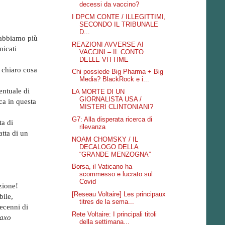
decessi da vaccino?
I DPCM CONTE / ILLEGITTIMI,
SECONDO IL TRIBUNALE
D...
 abbiamo più
REAZIONI AVVERSE AI
nicati
VACCINI – IL CONTO
DELLE VITTIME
 chiaro cosa
Chi possiede Big Pharma + Big
Media? BlackRock e i...
entuale di
LA MORTE DI UN
GIORNALISTA USA /
ca in questa
MISTERI CLINTONIANI?
G7: Alla disperata ricerca di
ta di
rilevanza
atta di un
NOAM CHOMSKY / IL
DECALOGO DELLA
“GRANDE MENZOGNA”
Borsa, il Vaticano ha
scommesso e lucrato sul
Covid
zione!
[Reseau Voltaire] Les principaux
bile,
titres de la sema...
decenni di
Rete Voltaire: I principali titoli
axo
della settimana...