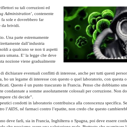
.
flettori su tali corruzioni ed
g Administration
’, contenente
 fa sole e dovrebbero far
e da brividi.
izio. Una parte estremamente
direttamente dall’industria
oldi a qualcuno se non ti aspetti
atura umana. E’ la legge che deve
uesta nozione viene gradualmente
 dichiarare eventuali conflitti di interesse, anche per tutti questi pers
a, ho un legame di interesse con questo o quel laboratorio, con questa o
tificati. Questo è un punto trascurato in Francia. Penso che dobbiamo sme
state condannate a somme assolutamente colossali per corruzione. Non 
ompere chi decide”.
peutici condotti in laboratorio contribuisca alla conoscenza specifica. S
ro l’
AIDS
, né farmaci contro l’epatite, non credo che questo cambiereb
no deve farli, sia in Francia, Inghilterra o Spagna, poi deve essere conf
do che possiamo avere una valutazione reale. Piuttosto che esaminare l