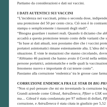
Partiamo da considerazioni e dati sui vaccini.
I DATI AUTENTICI SUI VACCINI
“L’incidenza nei vaccinati, prima o seconda dose, indipend
una protezione del 50 per cento circa. Ciò non è in contrast
stampa o semplicemente i riassunti degli studi”.
“Bisogna guardare i numeri reali. Quando ti diciamo che abb
accadrà a questa protezione tenuto conto delle varianti che 
“In base ai dati attuali, non possiamo dire che i vaccini pro
portatori asintomatici rimane estremamente alta. L’idea del v
situazione. E viste le mutazioni che stanno circolando, dovr
“Abbiamo 46 pazienti che hanno avuto il Covid nella settiman
persone portatrici, asintomatiche e nelle quali la vaccinazio
fenomeno nuovo e importante di cui tenere conto”.
Passiamo alla corruzione ‘endemica’ tra le grosse case farma
CORRUZIONE ENDEMICA FRA LE STAR DI
BIG PH
“Non si può pensare che mi sto inventando la corruzione lega
Grandi aziende come
Gilead, AstraZeneca, Pfizer
o
GSK
son
ma…
Gilead
è stata condannata per 97 milioni di dollari,
Pf
corruzione, e
AstraZeneca
è stata citata in giudizio per 5,52