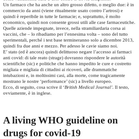
Un farmaco che ha anche un altro grosso difetto, o meglio due: è in
commercio da anni (viene ritualmente usato contro l’artrosi) e
quindi è reperibile in tutte le farmacie; e, soprattutto, è molto
economico, quindi non consente grossi utili alle case farmaceutiche.
Quelle aziende impegnate, invece, nella stramiliardaria corsa ai
vaccini, che – lo ribadiamo per l’ennesima volta – sono del tutto
sperimentali, perché i test base termineranno solo a dicembre 2013,
quindi fra due anni e mezzo. Per adesso le cavie siamo noi.
E’ stato (ed è ancora) quindi delittuoso negare l’accesso ai farmaci
anti covid: di tale reato (strage) dovranno rispondere le autorità
scientifiche (sic) e politiche che hanno impedito le cure e costretto
migliaia e migliaia di cittadini ai ricoveri, alle drammatiche
intubazioni e, in moltissimi casi, alla morte, come tragicamente
mostrano le nostre ‘performance’ (sic) a livello europeo.
Ecco, di seguito, cosa scrive il ‘
British Medical Journal’
. Il testo,
ovviamente, è in inglese.
A living WHO guideline on
drugs for covid-19