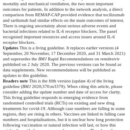
mortality and mechanical ventilation, the two most important
outcomes for patients. In addition to the network analysis, a direct
comparison from REMAP-CAP provided evidence that tocilizumab
and sarilumab had similar effects on the main outcomes of interest.
There is ongoing uncertainty about serious adverse events and
bacterial infections related to IL-6 receptor blockers. The panel
recognised important resources and access issues around IL-6
receptor blockers.
Updates
This is a living guideline. It replaces earlier versions (4
September, 20 November, 17 December 2020, and 31 March 2021)
and supersedes the
BMJ
Rapid Recommendations on remdesivir
published on 2 July 2020. The previous versions can be found as
data supplements. New recommendations will be published as
updates to this guideline.
Readers note
This is the fifth version (update 4) of the living
guideline (
BMJ
2020;370:m3379). When citing this article, please
consider adding the update number and date of access for clarity.
This living guideline responds to emerging evidence from
randomised controlled trials (RCTs) on existing and new drug
treatments for covid-19. Although case numbers are falling in some
regions, they are rising in others. Vaccines are linked to falling case
numbers and hospitalisations, but it is unclear how long protection
following vaccination or natural infection will last, or how this