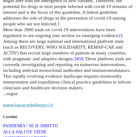
might alter with the emergence of new variants. Therefore, the
potential for drugs to treat people infected with covid-19 remains of
interest and is the focus of this guideline. A linked guideline
addresses the role of drugs in the prevention of covid-19 among
people who are not infected.
1
More than 3800 trials on covid-19 interventions have been
registered or are ongoing (see section on emerging evidence
2
).
Among these are large national and international platform trials
(such as RECOVERY, WHO SOLIDARITY, REMAP-CAP, and
ACTIV) that recruit large numbers of patients in many countries,
with pragmatic and adaptive designs.
3
4
5
6
These platform trials are
currently investigating and reporting on numerous interventions,
including antiviral monoclonal antibodies and immunomodulators.
This rapidly evolving evidence landscape requires trustworthy
interpretation and expeditious clinical practice guidelines to inform
clinicians and healthcare decision makers.
...segue
www.lavocedellevoci.it
Correlati
PANDEMIA / SE IL DIRITTO
ALLA SALUTE VIENE