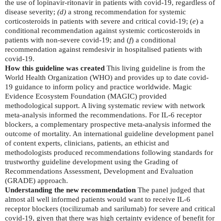
the use of lopinavir-ritonavir in patients with covid-19, regardless of
disease severity;
(d)
a strong recommendation for systemic
corticosteroids in patients with severe and critical covid-19; (
e
) a
conditional recommendation against systemic corticosteroids in
patients with non-severe covid-19; and (
f
) a conditional
recommendation against remdesivir in hospitalised patients with
covid-19.
How this guideline was created
This living guideline is from the
World Health Organization (WHO) and provides up to date covid-
19 guidance to inform policy and practice worldwide. Magic
Evidence Ecosystem Foundation (MAGIC) provided
methodological support. A living systematic review with network
meta-analysis informed the recommendations. For IL-6 receptor
blockers, a complementary prospective meta-analysis informed the
outcome of mortality. An international guideline development panel
of content experts, clinicians, patients, an ethicist and
methodologists produced recommendations following standards for
trustworthy guideline development using the Grading of
Recommendations Assessment, Development and Evaluation
(GRADE) approach.
Understanding the new recommendation
The panel judged that
almost all well informed patients would want to receive IL-6
receptor blockers (tocilizumab and sarilumab) for severe and critical
covid-19, given that there was high certainty evidence of benefit for