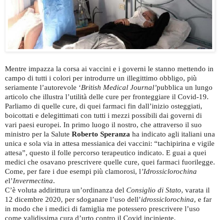
Mentre impazza la corsa ai vaccini e i governi le stanno mettendo in
campo di tutti i colori per introdurre un illegittimo obbligo, più
seriamente l’autorevole ‘
British Medical Journal’
pubblica un lungo
articolo che illustra l’utilità delle cure per fronteggiare il Covid-19.
Parliamo di quelle cure, di quei farmaci fin dall’inizio osteggiati,
boicottati e delegittimati con tutti i mezzi possibili dai governi di
vari paesi europei. In primo luogo il nostro, che attraverso il suo
ministro per la Salute
Roberto Speranza
ha indicato agli italiani una
unica e sola via in attesa messianica dei vaccini: “tachipirina e vigile
attesa”, questo il folle percorso terapeutico indicato. E guai a quei
medici che osavano prescrivere quelle cure, quei farmaci fuorilegge.
Come, per fare i due esempi più clamorosi, l
’Idrossiclorochina
e
l’
Invermectina
.
C’è voluta addirittura un’ordinanza del
Consiglio di Stato
, varata il
12 dicembre 2020, per sdoganare l’uso dell’
idrossiclorochina
, e far
in modo che i medici di famiglia me potessero prescrivere l’uso
come validissima cura d’urto contro il Covid incipiente.