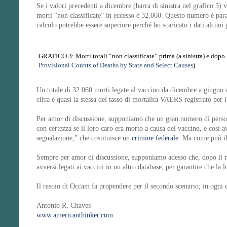
Se i valori precedenti a dicembre (barra di sinistra nel grafico 3) 
morti “non classificate” in eccesso è 32.060. Questo numero è para
calcolo potrebbe essere superiore perché ho scaricato i dati alcuni
GRAFICO 3: Morti totali “non classificate” prima (a sinistra) e dopo la
Provisional Counts of Deaths by State and Select Causes
).
Un totale di 32.060 morti legate al vaccino da dicembre a giugno 
cifra è quasi la stessa del tasso di mortalità VAERS registrato per l
Per amor di discussione, supponiamo che un gran numero di persone
con certezza se il loro caro era morto a causa del vaccino, e così 
segnalazione,” che costituisce un
crimine federale
. Ma come può il
Sempre per amor di discussione, supponiamo adesso che, dopo il me
avversi legati ai vaccini in un altro database, per garantire che l
Il rasoio di Occam fa propendere per il secondo scenario; in ogni
Antonio R. Chaves
www.americanthinker.com