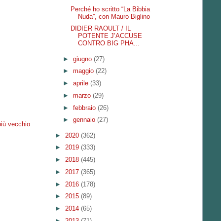
Perché ho scritto “La Bibbia
Nuda”, con Mauro Biglino
DIDIER RAOULT / IL
POTENTE J’ACCUSE
CONTRO BIG PHA...
►
giugno
(27)
►
maggio
(22)
►
aprile
(33)
►
marzo
(29)
►
febbraio
(26)
►
gennaio
(27)
più vecchio
►
2020
(362)
►
2019
(333)
►
2018
(445)
►
2017
(365)
►
2016
(178)
►
2015
(89)
►
2014
(65)
►
2013
(71)