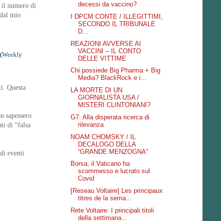
decessi da vaccino?
, il numero di
 dal mio
I DPCM CONTE / ILLEGITTIMI,
SECONDO IL TRIBUNALE
D...
REAZIONI AVVERSE AI
VACCINI – IL CONTO
(
Weekly
DELLE VITTIME
Chi possiede Big Pharma + Big
Media? BlackRock e i...
ti. Questa
LA MORTE DI UN
GIORNALISTA USA /
MISTERI CLINTONIANI?
on sapessero
G7: Alla disperata ricerca di
rilevanza
ti di “falsa
NOAM CHOMSKY / IL
DECALOGO DELLA
“GRANDE MENZOGNA”
di eventi
Borsa, il Vaticano ha
scommesso e lucrato sul
Covid
[Reseau Voltaire] Les principaux
titres de la sema...
Rete Voltaire: I principali titoli
della settimana...