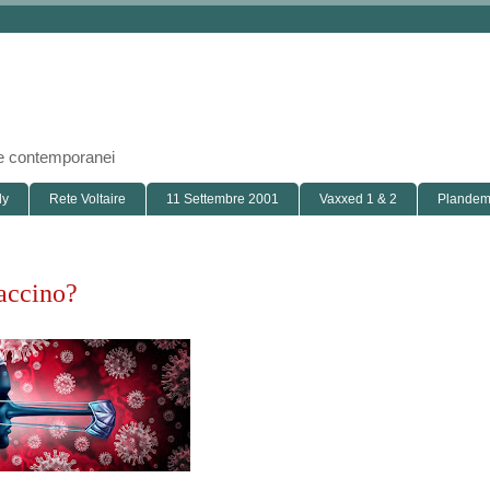
i e contemporanei
ly
Rete Voltaire
11 Settembre 2001
Vaxxed 1 & 2
Plandemi
vaccino?