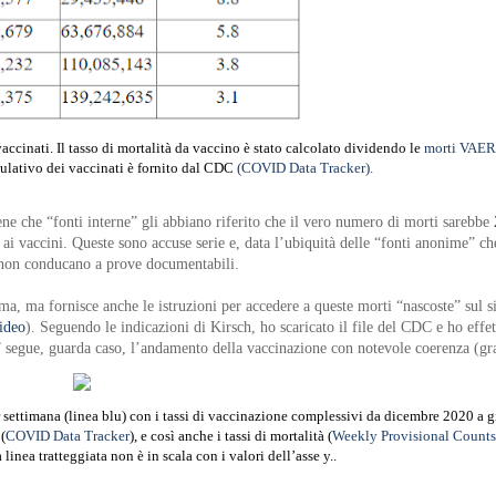
inati. Il tasso di mortalità da vaccino è stato calcolato dividendo le
morti VAE
umulativo dei vaccinati è fornito dal CDC
(COVID Data Tracker).
ene che “fonti interne” gli abbiano riferito che il vero numero di morti sarebbe
 ai vaccini. Queste sono accuse serie e, data l’ubiquità delle “fonti anonime” c
e non conducano a prove documentabili.
ma, ma fornisce anche le istruzioni per accedere a queste morti “nascoste” sul 
ideo
). Seguendo le indicazioni di Kirsch, ho scaricato il file del CDC e ho effe
a” segue, guarda caso, l’andamento della vaccinazione con notevole coerenza (gra
r settimana (linea blu) con i tassi di vaccinazione complessivi da dicembre 2020 a
(
COVID Data Tracker
), e così anche i tassi di mortalità (
Weekly Provisional Counts
a linea tratteggiata non è in scala con i valori dell’asse y.
.