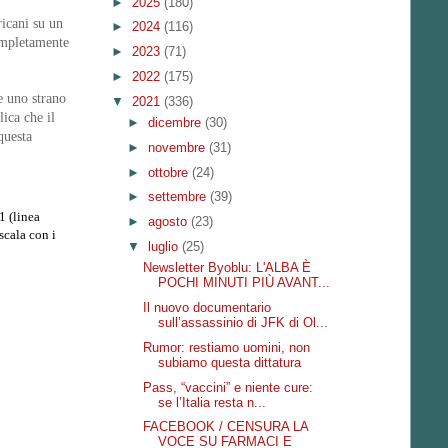
►
2025
(180)
icani su un
►
2024
(116)
completamente
►
2023
(71)
►
2022
(175)
e uno strano
▼
2021
(336)
ica che il
►
dicembre
(30)
questa
►
novembre
(31)
►
ottobre
(24)
►
settembre
(39)
1 (linea
►
agosto
(23)
scala con i
▼
luglio
(25)
Newsletter Byoblu: L'ALBA È
POCHI MINUTI PIÙ AVANT...
Il nuovo documentario
sull’assassinio di JFK di Ol...
Rumor: restiamo uomini, non
subiamo questa dittatura
Pass, “vaccini” e niente cure:
se l’Italia resta n...
FACEBOOK / CENSURA LA
VOCE SU FARMACI E