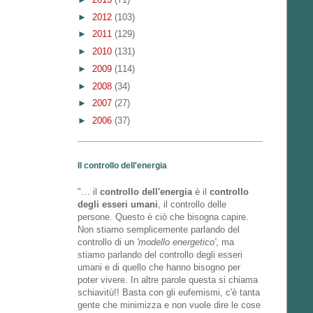
►
2012
(103)
►
2011
(129)
►
2010
(131)
►
2009
(114)
►
2008
(34)
►
2007
(27)
►
2006
(37)
Il controllo dell'energia
"… il
controllo dell'energia
è il
controllo
degli esseri umani
, il controllo delle
persone. Questo è ciò che bisogna capire.
Non stiamo semplicemente parlando del
controllo di un
'modello energetico'
, ma
stiamo parlando del controllo degli esseri
umani e di quello che hanno bisogno per
poter vivere. In altre parole questa si chiama
schiavitù!! Basta con gli eufemismi, c'è tanta
gente che minimizza e non vuole dire le cose