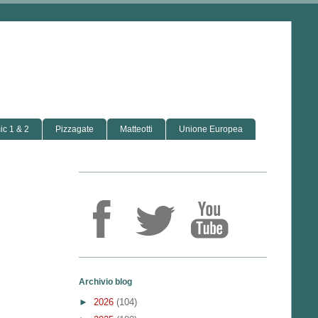
c 1 & 2
Pizzagate
Matteotti
Unione Europea
Archivio blog
►
2026
(104)