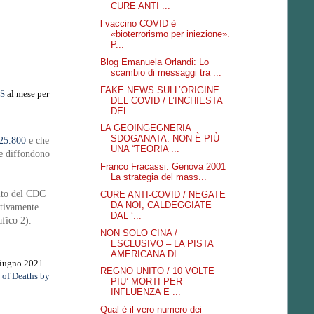
CURE ANTI ...
l vaccino COVID è
«bioterrorismo per iniezione».
P...
Blog Emanuela Orlandi: Lo
scambio di messaggi tra ...
FAKE NEWS SULL’ORIGINE
RS
al mese per
DEL COVID / L’INCHIESTA
DEL...
LA GEOINGEGNERIA
SDOGANATA: NON È PIÙ
25.800
e che
UNA “TEORIA ...
he diffondono
Franco Fracassi: Genova 2001
La strategia del mass...
sito del CDC
CURE ANTI-COVID / NEGATE
DA NOI, CALDEGGIATE
ttivamente
DAL ‘...
fico 2).
NON SOLO CINA /
ESCLUSIVO – LA PISTA
AMERICANA DI ...
 giugno 2021
REGNO UNITO / 10 VOLTE
 of Deaths by
PIU’ MORTI PER
INFLUENZA E ...
Qual è il vero numero dei