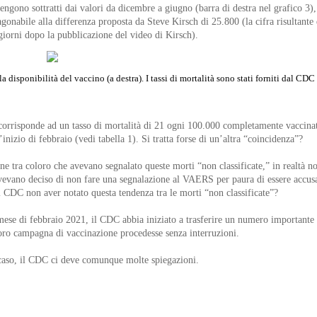
vengono sottratti dai valori da dicembre a giugno (barra di destra nel grafico 3)
gonabile alla differenza proposta da Steve Kirsch di 25.800 (la cifra risultante
 giorni dopo la pubblicazione del video di Kirsch).
 disponibilità del vaccino (a destra). I tassi di mortalità sono stati forniti dal CDC 
corrisponde ad un tasso di mortalità di 21 ogni 100.000 completamente vaccina
’inizio di febbraio (vedi tabella 1). Si tratta forse di un’altra “coincidenza”?
 tra coloro che avevano segnalato queste morti “non classificate,” in realtà n
avevano deciso di non fare una segnalazione al VAERS per paura di essere accusa
 CDC non aver notato questa tendenza tra le morti “non classificate”?
se di febbraio 2021, il CDC abbia iniziato a trasferire un numero importante 
a loro campagna di vaccinazione procedesse senza interruzioni.
 caso, il CDC ci deve comunque molte spiegazioni.