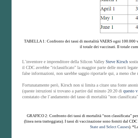
TABELLA 1: Confronto dei tassi di mortalità VAERS ogni 100.000 vacc
il totale dei vaccinati. Il totale c
L’inventore e imprenditore della Silicon Valley
Steve Kirsch
sosti
il CDC avrebbe “riclassificato” la maggior parte delle morti legate
false informazioni, non sarebbe saggio riportarle qui, a meno ch
Fortunatamente però, Kirsch non si limita a citare una fonte anoni
(queste istruzioni si trovano a partire dal minuto 20:20 di
questo v
constatato che l’andamento del tasso di mortalità “non classificat
GRAFICO 2: Confronto dei tassi di mortalità “non classificata” pe
(linea nera tratteggiata). I tassi di vaccinazione sono forniti dal CDC 
State and Select Causes
). *L