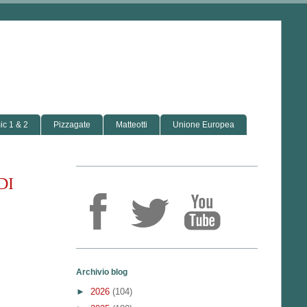
c 1 & 2
Pizzagate
Matteotti
Unione Europea
DI
Archivio blog
►
2026
(104)