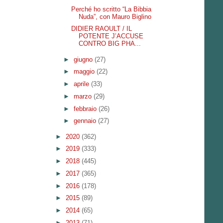
Perché ho scritto “La Bibbia
Nuda”, con Mauro Biglino
DIDIER RAOULT / IL
POTENTE J’ACCUSE
CONTRO BIG PHA...
►
giugno
(27)
►
maggio
(22)
►
aprile
(33)
►
marzo
(29)
►
febbraio
(26)
►
gennaio
(27)
►
2020
(362)
►
2019
(333)
►
2018
(445)
►
2017
(365)
►
2016
(178)
►
2015
(89)
►
2014
(65)
►
2013
(71)