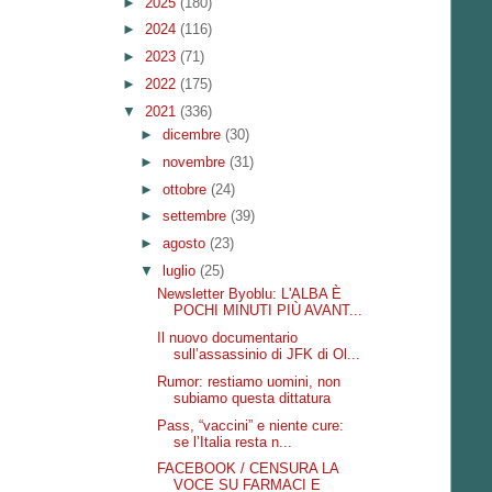
►
2025
(180)
►
2024
(116)
►
2023
(71)
►
2022
(175)
▼
2021
(336)
►
dicembre
(30)
►
novembre
(31)
►
ottobre
(24)
►
settembre
(39)
►
agosto
(23)
▼
luglio
(25)
Newsletter Byoblu: L'ALBA È
POCHI MINUTI PIÙ AVANT...
Il nuovo documentario
sull’assassinio di JFK di Ol...
Rumor: restiamo uomini, non
subiamo questa dittatura
Pass, “vaccini” e niente cure:
se l’Italia resta n...
FACEBOOK / CENSURA LA
VOCE SU FARMACI E