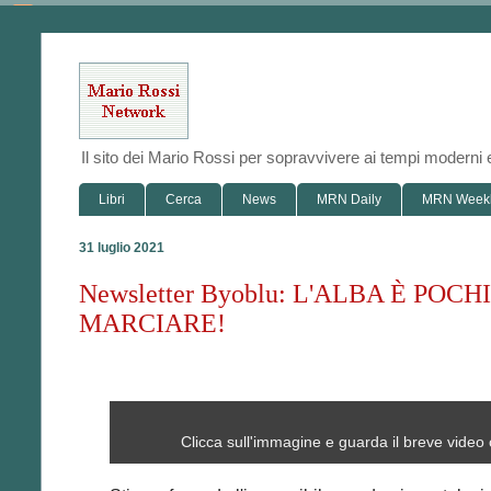
Il sito dei Mario Rossi per sopravvivere ai tempi modern
Libri
Cerca
News
MRN Daily
MRN Week
31 luglio 2021
Newsletter Byoblu: L'ALBA È PO
MARCIARE!
Clicca sull'immagine e guarda il breve video 