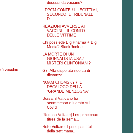
decessi da vaccino?
I DPCM CONTE / ILLEGITTIMI,
SECONDO IL TRIBUNALE
D...
REAZIONI AVVERSE AI
VACCINI – IL CONTO
DELLE VITTIME
Chi possiede Big Pharma + Big
Media? BlackRock e i...
LA MORTE DI UN
GIORNALISTA USA /
MISTERI CLINTONIANI?
più vecchio
G7: Alla disperata ricerca di
rilevanza
NOAM CHOMSKY / IL
DECALOGO DELLA
“GRANDE MENZOGNA”
Borsa, il Vaticano ha
scommesso e lucrato sul
Covid
[Reseau Voltaire] Les principaux
titres de la sema...
Rete Voltaire: I principali titoli
della settimana...