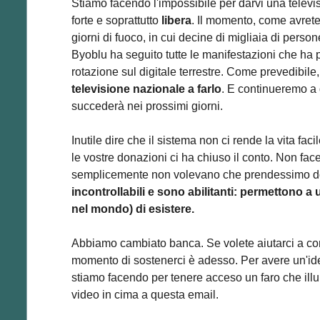
Stiamo facendo l'impossibile per darvi una televis
forte e soprattutto
libera
. Il momento, come avrete 
giorni di fuoco, in cui decine di migliaia di perso
Byoblu ha seguito tutte le manifestazioni che ha
rotazione sul digitale terrestre. Come prevedibile,
televisione nazionale a farlo
. E continueremo a
succederà nei prossimi giorni.
Inutile dire che il sistema non ci rende la vita f
le vostre donazioni ci ha chiuso il conto. Non fa
semplicemente non volevano che prendessimo d
incontrollabili e sono abilitanti: permettono a 
nel mondo) di esistere.
Abbiamo cambiato banca. Se volete aiutarci a comb
momento di sostenerci è adesso. Per avere un'id
stiamo facendo per tenere acceso un faro che illum
video in cima a questa email.