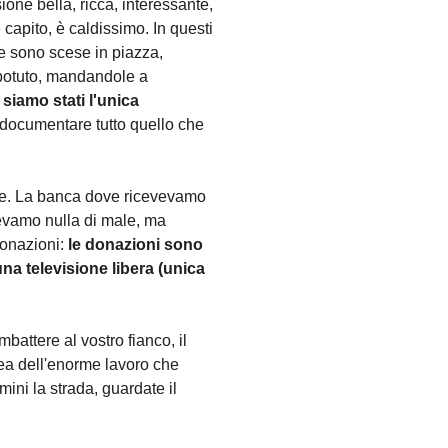
ione bella, ricca, interessante,
capito, è caldissimo. In questi
ne sono scese in piazza,
 potuto, mandandole a
siamo stati l'unica
 documentare tutto quello che
acile. La banca dove ricevevamo
cevamo nulla di male, ma
onazioni:
le donazioni sono
una televisione libera (unica
attere al vostro fianco, il
ea dell'enorme lavoro che
ini la strada, guardate il