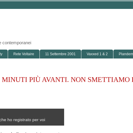
i e contemporanei
ly
Rete Voltaire
11 Settembre 2001
Vaxxed 1 & 2
Plandemi
CHI MINUTI PIÙ AVANTI. NON SMETTIAMO 
che ho registrato per voi