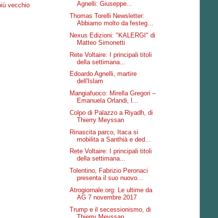
Agnelli: Giuseppe...
più vecchio
Thomas Torelli Newsletter:
Abbiamo molto da festeg...
Nexus Edizioni: "KALERGI" di
Matteo Simonetti
Rete Voltaire: I principali titoli
della settimana...
Edoardo Agnelli, martire
dell'Islam
Mangiafuoco: Mirella Gregori –
Emanuela Orlandi, l...
Colpo di Palazzo a Riyadh, di
Thierry Meyssan
Rinascita parco, Itaca si
mobilita a Santhià e ded...
Rete Voltaire: I principali titoli
della settimana...
Tolentino, Fabrizio Peronaci
presenta il suo nuovo...
Atrogiornale.org: Le ultime da
AG 7 novembre 2017
Trump e il secessionismo, di
Thierry Meyssan