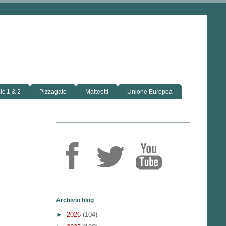
c 1 & 2
Pizzagate
Matteotti
Unione Europea
Archivio blog
►
2026
(104)