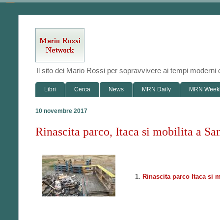
Il sito dei Mario Rossi per sopravvivere ai tempi modern
Libri
Cerca
News
MRN Daily
MRN Week
10 novembre 2017
Rinascita parco, Itaca si mobilita a San
Rinascita parco Itaca si m