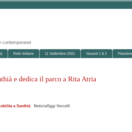
i e contemporanei
ly
Rete Voltaire
11 Settembre 2001
Vaxxed 1 & 2
Plandemi
thià e dedica il parco a Rita Atria
obilita a Santhià
NotiziaOggi Vercelli