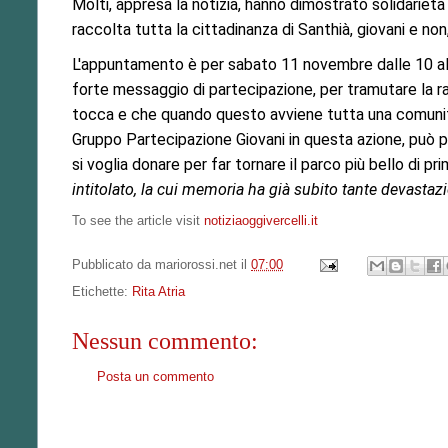
Molti, appresa la notizia, hanno dimostrato solidarietà
raccolta tutta la cittadinanza di Santhià, giovani e non,
L'appuntamento è per sabato 11 novembre dalle 10 all
forte messaggio di partecipazione, per tramutare la ra
tocca e che quando questo avviene tutta una comunità s
Gruppo Partecipazione Giovani in questa azione, può port
si voglia donare per far tornare il parco più bello di pr
intitolato, la cui memoria ha già subito tante devastaz
To see the article visit
notiziaoggivercelli.it
Pubblicato da
mariorossi.net
il
07:00
Etichette:
Rita Atria
Nessun commento:
Posta un commento