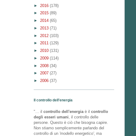
►
2016
(178)
►
2015
(89)
►
2014
(65)
►
2013
(71)
►
2012
(103)
►
2011
(129)
►
2010
(131)
►
2009
(114)
►
2008
(34)
►
2007
(27)
►
2006
(37)
Il controllo dell'energia
"… il
controllo dell'energia
è il
controllo
degli esseri umani
, il controllo delle
persone. Questo è ciò che bisogna capire.
Non stiamo semplicemente parlando del
controllo di un
'modello energetico'
, ma