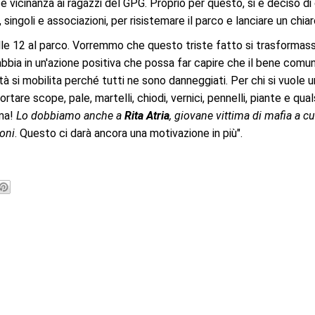
 e vicinanza ai ragazzi del GPG. Proprio per questo, si è deciso di
 singoli e associazioni, per risistemare il parco e lanciare un chia
e 12 al parco. Vorremmo che questo triste fatto si trasformass
bbia in un'azione positiva che possa far capire che il bene comun
i mobilita perché tutti ne sono danneggiati. Per chi si vuole un
are scope, pale, martelli, chiodi, vernici, pennelli, piante e qual
ima!
Lo dobbiamo anche a
Rita Atria
, giovane vittima di mafia a cui
ioni
. Questo ci darà ancora una motivazione in più".