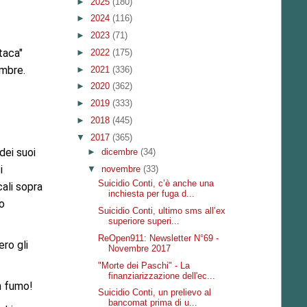
►
2025
(180)
►
2024
(116)
►
2023
(71)
taca"
►
2022
(175)
embre.
►
2021
(336)
►
2020
(362)
►
2019
(333)
►
2018
(445)
▼
2017
(365)
dei suoi
►
dicembre
(34)
i
▼
novembre
(33)
Suicidio Conti, c’è anche una
ali sopra
inchiesta per fuga d...
no
Suicidio Conti, ultimo sms all’ex
superiore superi...
ReOpen911: Newsletter N°69 -
ero gli
Novembre 2017
"Morte dei Paschi" - La
finanziarizzazione dell'ec...
in fumo!
Suicidio Conti, un prelievo al
bancomat prima di u...