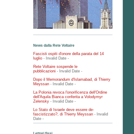
News dalla Rete Voltaire
Fascisti ospiti d'onore della parata del 14
luglio
- Invalid Date
-
Rete Voltaire sospende le
pubblicazioni
- Invalid Date
-
Dopo il Memorandum d'Islamabad, di Thierry
Meyssan
- Invalid Date
-
La Polonia revoca l'onorificenza dell'Ordine
dell'Aquila Bianca conferita a Volodymyr
Zelensky
- Invalid Date
-
Lo Stato di Israele deve essere de-
fascistizzato?, di Thierry Meyssan
- Invalid
Date
-
Lettori fissi