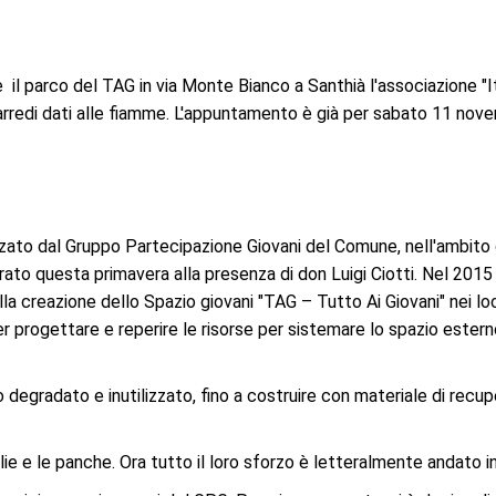
l parco del TAG in via Monte Bianco a Santhià l'associazione "I
li arredi dati alle fiamme. L'appuntamento è già per sabato 11 nov
izzato dal Gruppo Partecipazione Giovani del Comune, nell'ambito 
rato questa primavera alla presenza di don Luigi Ciotti. Nel 2015 
a creazione dello Spazio giovani "TAG – Tutto Ai Giovani" nei loc
per progettare e reperire le risorse per sistemare lo spazio ester
degradato e inutilizzato, fino a costruire con materiale di recup
iglie e le panche. Ora tutto il loro sforzo è letteralmente andato 