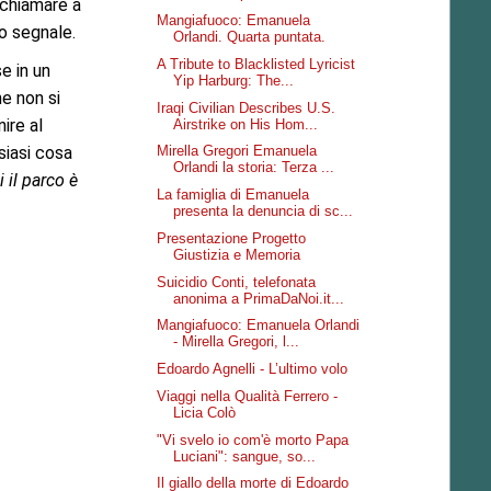
 chiamare a
Mangiafuoco: Emanuela
ro segnale.
Orlandi. Quarta puntata.
A Tribute to Blacklisted Lyricist
e in un
Yip Harburg: The...
e non si
Iraqi Civilian Describes U.S.
ire al
Airstrike on His Hom...
siasi cosa
Mirella Gregori Emanuela
Orlandi la storia: Terza ...
 il parco è
La famiglia di Emanuela
presenta la denuncia di sc...
Presentazione Progetto
Giustizia e Memoria
Suicidio Conti, telefonata
anonima a PrimaDaNoi.it...
Mangiafuoco: Emanuela Orlandi
- Mirella Gregori, l...
Edoardo Agnelli - L’ultimo volo
Viaggi nella Qualità Ferrero -
Licia Colò
"Vi svelo io com'è morto Papa
Luciani": sangue, so...
Il giallo della morte di Edoardo