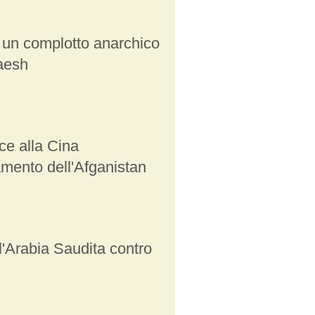
 un complotto anarchico
aesh
sce alla Cina
amento dell'Afganistan
 l'Arabia Saudita contro