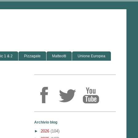
c 1 & 2
Pizzagate
Matteotti
Unione Europea
Archivio blog
►
2026
(104)