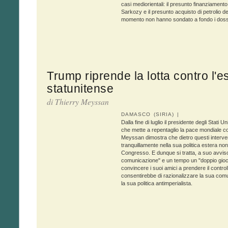
casi mediorientali: il presunto finanziamento
Sarkozy e il presunto acquisto di petrolio d
momento non hanno sondato a fondo i doss
Trump riprende la lotta contro l'
statunitense
di
Thierry Meyssan
DAMASCO (SIRIA) |
Dalla fine di luglio il presidente degli Stati
che mette a repentaglio la pace mondiale co
Meyssan dimostra che dietro questi interve
tranquillamente nella sua politica estera n
Congresso. E dunque si tratta, a suo avviso,
comunicazione" e un tempo un "doppio gioco"
convincere i suoi amici a prendere il control
consentirebbe di razionalizzare la sua com
la sua politica antimperialista.