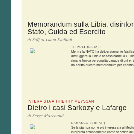
Memorandum sulla Libia: disinfo
Stato, Guida ed Esercito
di
Saïf al-Islam Kadhafi
TRIPOLI (LIBIA) |
Mentre la NATO ha deliberatamente falsificato 
distruggere la Libia e assassinarne la Guid
rimane l'unica personalità capace di unire r
ha scritto questo memorandum per esaminare
INTERVISTA A THIERRY MEYSSAN
Dietro i casi Sarkozy e Lafarge
di Serge Marchand
DAMASCO (SIRIA) |
Se la stampa non è più interessata al Medi
interpreta erroneamente come sconfitta del 