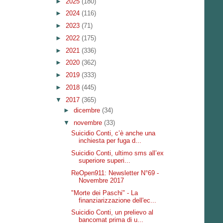
►
2025
(180)
►
2024
(116)
►
2023
(71)
►
2022
(175)
►
2021
(336)
►
2020
(362)
►
2019
(333)
►
2018
(445)
▼
2017
(365)
►
dicembre
(34)
▼
novembre
(33)
Suicidio Conti, c’è anche una
inchiesta per fuga d...
Suicidio Conti, ultimo sms all’ex
superiore superi...
ReOpen911: Newsletter N°69 -
Novembre 2017
"Morte dei Paschi" - La
finanziarizzazione dell'ec...
Suicidio Conti, un prelievo al
bancomat prima di u...