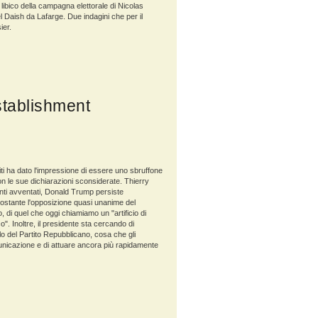
 libico della campagna elettorale di Nicolas
el Daish da Lafarge. Due indagini che per il
ier.
establishment
 Uniti ha dato l'impressione di essere uno sbruffone
n le sue dichiarazioni sconsiderate. Thierry
nti avventati, Donald Trump persiste
onostante l'opposizione quasi unanime del
 di quel che oggi chiamiamo un "artificio di
. Inoltre, il presidente sta cercando di
lo del Partito Repubblicano, cosa che gli
unicazione e di attuare ancora più rapidamente