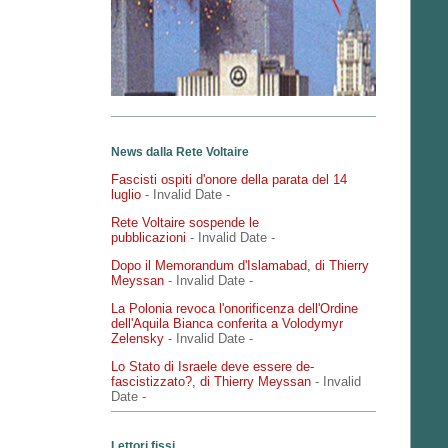
News dalla Rete Voltaire
Fascisti ospiti d'onore della parata del 14
luglio
- Invalid Date
-
Rete Voltaire sospende le
pubblicazioni
- Invalid Date
-
Dopo il Memorandum d'Islamabad, di Thierry
Meyssan
- Invalid Date
-
La Polonia revoca l'onorificenza dell'Ordine
dell'Aquila Bianca conferita a Volodymyr
Zelensky
- Invalid Date
-
Lo Stato di Israele deve essere de-
fascistizzato?, di Thierry Meyssan
- Invalid
Date
-
Lettori fissi