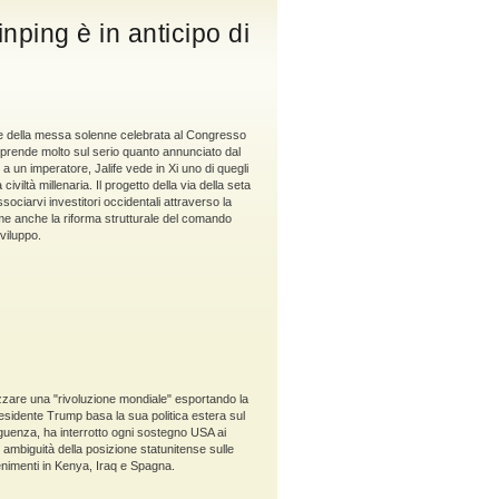
ping è in anticipo di
ffe della messa solenne celebrata al Congresso
e prende molto sul serio quanto annunciato dal
a un imperatore, Jalife vede in Xi uno di quegli
civiltà millenaria. Il progetto della via della seta
ociarvi investitori occidentali attraverso la
come anche la riforma strutturale del comando
viluppo.
zzare una "rivoluzione mondiale" esportando la
residente Trump basa la sua politica estera sul
seguenza, ha interrotto ogni sostegno USA ai
ambiguità della posizione statunitense sulle
venimenti in Kenya, Iraq e Spagna.