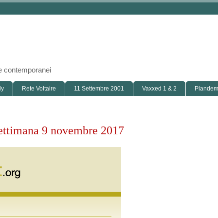
i e contemporanei
ly
Rete Voltaire
11 Settembre 2001
Vaxxed 1 & 2
Plandemi
a settimana 9 novembre 2017