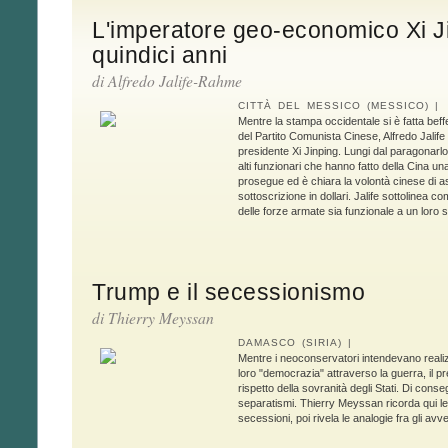
L'imperatore geo-economico Xi Jin
quindici anni
di Alfredo Jalife-Rahme
CITTÀ DEL MESSICO (MESSICO) |
Mentre la stampa occidentale si è fatta be
del Partito Comunista Cinese, Alfredo Jalif
presidente Xi Jinping. Lungi dal paragonarlo 
alti funzionari che hanno fatto della Cina una 
prosegue ed è chiara la volontà cinese di ass
sottoscrizione in dollari. Jalife sottolinea 
delle forze armate sia funzionale a un loro s
Trump e il secessionismo
di
Thierry Meyssan
DAMASCO (SIRIA) |
Mentre i neoconservatori intendevano reali
loro "democrazia" attraverso la guerra, il p
rispetto della sovranità degli Stati. Di con
separatismi. Thierry Meyssan ricorda qui le 
secessioni, poi rivela le analogie fra gli av