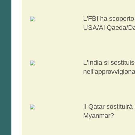
L'FBI ha scoperto
USA/Al Qaeda/D
L'India si sostitui
nell'approvvigion
Il Qatar sostituirà
Myanmar?