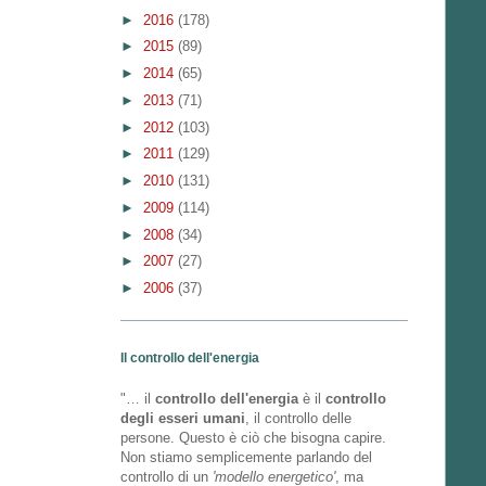
►
2016
(178)
►
2015
(89)
►
2014
(65)
►
2013
(71)
►
2012
(103)
►
2011
(129)
►
2010
(131)
►
2009
(114)
►
2008
(34)
►
2007
(27)
►
2006
(37)
Il controllo dell'energia
"… il
controllo dell'energia
è il
controllo
degli esseri umani
, il controllo delle
persone. Questo è ciò che bisogna capire.
Non stiamo semplicemente parlando del
controllo di un
'modello energetico'
, ma