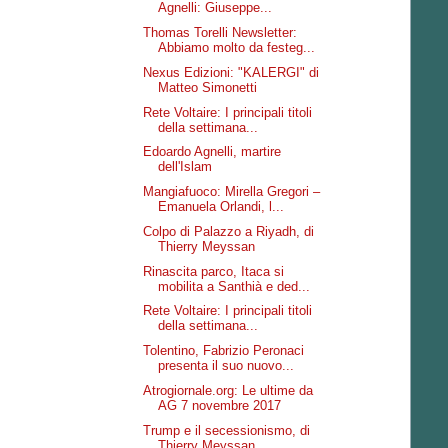
Agnelli: Giuseppe...
Thomas Torelli Newsletter:
Abbiamo molto da festeg...
Nexus Edizioni: "KALERGI" di
Matteo Simonetti
Rete Voltaire: I principali titoli
della settimana...
Edoardo Agnelli, martire
dell'Islam
Mangiafuoco: Mirella Gregori –
Emanuela Orlandi, l...
Colpo di Palazzo a Riyadh, di
Thierry Meyssan
Rinascita parco, Itaca si
mobilita a Santhià e ded...
Rete Voltaire: I principali titoli
della settimana...
Tolentino, Fabrizio Peronaci
presenta il suo nuovo...
Atrogiornale.org: Le ultime da
AG 7 novembre 2017
Trump e il secessionismo, di
Thierry Meyssan