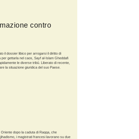
rmazione contro
il dossier libico per arrogarsi il diritto di
a per gettarla nel caos, Sayf al-Islam Gheddafi
apidamente le diverse tribù. Liberato di recente,
 la situazione giuridica del suo Paese.
o Oriente dopo la caduta di Raqqa, che
jihadismo, i magistrati francesi lavorano su due