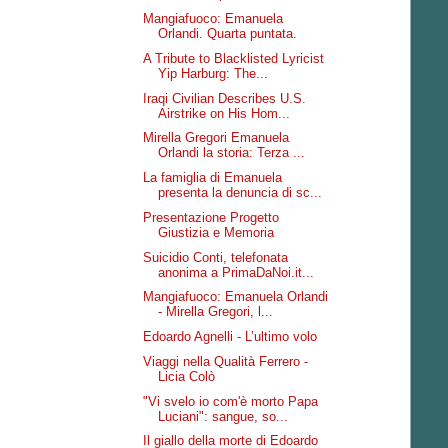
Mangiafuoco: Emanuela
Orlandi. Quarta puntata.
A Tribute to Blacklisted Lyricist
Yip Harburg: The...
Iraqi Civilian Describes U.S.
Airstrike on His Hom...
Mirella Gregori Emanuela
Orlandi la storia: Terza ...
La famiglia di Emanuela
presenta la denuncia di sc...
Presentazione Progetto
Giustizia e Memoria
Suicidio Conti, telefonata
anonima a PrimaDaNoi.it...
Mangiafuoco: Emanuela Orlandi
- Mirella Gregori, l...
Edoardo Agnelli - L’ultimo volo
Viaggi nella Qualità Ferrero -
Licia Colò
"Vi svelo io com'è morto Papa
Luciani": sangue, so...
Il giallo della morte di Edoardo