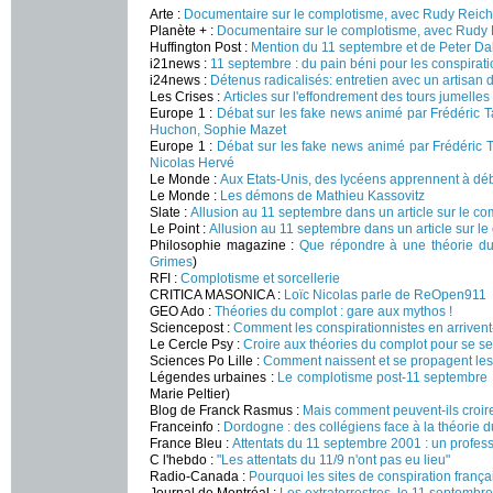
Arte :
Documentaire sur le complotisme, avec Rudy Reich
Planète + :
Documentaire sur le complotisme, avec Rudy 
Huffington Post :
Mention du 11 septembre et de Peter Dal
i21news :
11 septembre : du pain béni pour les conspirati
i24news :
Détenus radicalisés: entretien avec un artisan d
Les Crises :
Articles sur l'effondrement des tours jumelles
Europe 1 :
Débat sur les fake news animé par Frédéric T
Huchon, Sophie Mazet
Europe 1 :
Débat
sur les fake news
animé par Frédéric T
Nicolas Hervé
Le Monde :
Aux Etats-Unis, des lycéens apprennent à dé
Le Monde :
Les démons de Mathieu Kassovitz
Slate :
Allusion au 11 septembre dans un article sur le c
Le Point :
Allusion au 11 septembre dans un article sur l
Philosophie magazine :
Que répondre à une théorie du
Grimes
)
RFI :
Complotisme et sorcellerie
CRITICA MASONICA :
Loïc Nicolas parle de ReOpen911
GEO Ado :
Théories du complot : gare aux mythos !
Sciencepost :
Comment les conspirationnistes en arrivent-
Le Cercle Psy :
Croire aux théories du complot pour se se
Sciences Po Lille :
Comment naissent et se propagent les
Légendes urbaines :
Le complotisme post-11 septembre 
Marie Peltier)
Blog de Franck Rasmus :
Mais comment peuvent-ils croire
Franceinfo :
Dordogne : des collégiens face à la théorie 
France Bleu :
Attentats du 11 septembre 2001 : un profess
C l'hebdo :
"Les attentats du 11/9 n'ont pas eu lieu"
Radio-Canada :
Pourquoi les sites de conspiration franç
Journal de Montréal :
Les extraterrestres, le 11 septembre