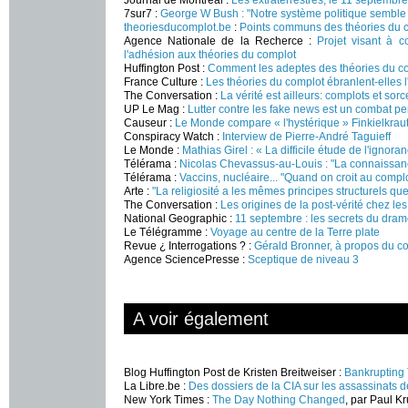
7sur7 :
George W Bush : "Notre système politique semble 
theoriesducomplot.be
:
Points communs des théories du 
Agence Nationale de la Recherce :
Projet visant à 
l'adhésion aux théories du complot
Huffington Post :
Comment les adeptes des théories du c
France Culture :
Les théories du complot ébranlent-elles l
The Conversation :
La vérité est ailleurs: complots et sorc
UP Le Mag :
Lutter contre les fake news est un combat p
Causeur :
Le Monde compare « l'hystérique » Finkielkraut
Conspiracy Watch :
Interview de Pierre-André Taguieff
Le Monde :
Mathias Girel : « La difficile étude de l'ignora
Télérama :
Nicolas Chevassus-au-Louis : "La connaissanc
Télérama :
Vaccins, nucléaire... "Quand on croit au complot,
Arte :
"La religiosité a les mêmes principes structurels qu
The Conversation :
Les origines de la post-vérité chez les 
National Geographic :
11 septembre : les secrets du dra
Le Télégramme :
Voyage au centre de la Terre plate
Revue ¿ Interrogations ? :
Gérald Bronner, à propos du c
Agence SciencePresse :
Sceptique de niveau 3
A voir également
Blog Huffington Post de Kristen Breitweiser :
Bankrupting 
La Libre.be :
Des dossiers de la CIA sur les assassinats
New York Times :
The Day Nothing Changed
, par Paul 