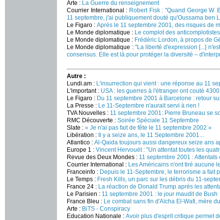
Arte :
La Guerre du renseignement
Courrier International :
Robert Fisk : "Quand George W. Bus
11 septembre, j'ai publiquement douté qu'Oussama ben L
Le Figaro :
Après le 11 septembre 2001, des risques de m
Le Monde diplomatique :
Le complot des anticomplotistes
Le Monde diplomatique :
Frédéric Lordon, à propos de G
Le Monde diplomatique :
"La liberté d'expression [...] n'
consensus. Elle est là pour protéger la diversité – d'inter
Autre :
Lundi.am :
L'insurrection qui vient : une réponse au 11 s
L'important :
USA : les guerres à l'étranger ont couté 4300 
Le Figaro :
Du 11 septembre 2001 à Barcelone : retour su
La Presse :
Le 11-Septembre n'aurait servi à rien !
TVA Nouvelles :
11 septembre 2001: Pierre Bruneau se s
RMC Découverte :
Soirée Spéciale 11 Septembre
Slate :
« Je n'ai pas fait de fête le 11 septembre 2002 »
Libération :
Il y a seize ans, le 11 Septembre 2001...
Atlantico :
Al-Qaida toujours aussi dangereux seize ans a
Europe 1 :
Vincent Hervouët : "Un attentat toutes les qua
Revue des Deux Mondes :
11 septembre 2001 : Attentats
Courrier International :
Les Américains n'ont tiré aucune 
Franceinfo :
Depuis le 11-Septembre, le terrorisme a fai
Le Temps :
Fresh Kills, un parc sur les débris du 11-sept
France 24 :
La réaction de Donald Trump après les attent
Le Parisien :
11 septembre 2001 : le jour maudit de Bush
France Bleu :
Le combat sans fin d'Aïcha El-Wafi, mère du
Arte :
BiTS - Conspiracy
Education Nationale :
Avoir plus d'esprit critique permet