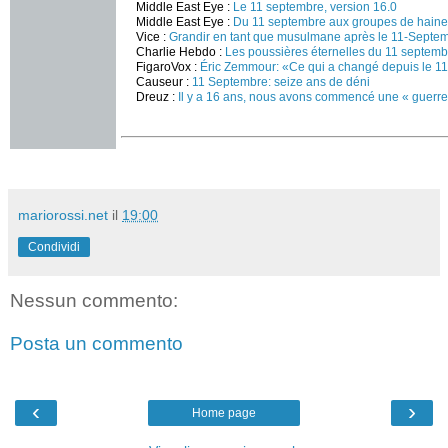
Middle East Eye :
Le 11 septembre, version 16.0
Middle East Eye :
Du 11 septembre aux groupes de haine
Vice :
Grandir en tant que musulmane après le 11-Septe
Charlie Hebdo :
Les poussières éternelles du 11 septemb
FigaroVox :
Éric Zemmour: «Ce qui a changé depuis le 
Causeur :
11 Septembre: seize ans de déni
Dreuz :
Il y a 16 ans, nous avons commencé une « guerre »
mariorossi.net
il
19:00
Condividi
Nessun commento:
Posta un commento
‹
›
Home page