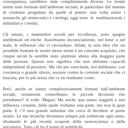
conseguenza, sarebbero state completamente diverse. Le nostre
menti sono formate dall’ambiente sociale, in particolare dal sistema
di credenze progettato da quelli al potere: una volta erano i
monarchi, gli aristocratici e i teologi, oggi sono le multinazionali, i
miliardari e i media.
Gli umani, i mammiferi sociali per eccellenza, sono spugne
intellettuali ed etiche. Assorbiamo inconsciamente, nel bene o nel
male, le influenze che ci circondano. Infatti, la sola idea che sia
possibile formare le nostre stesse menti è un concetto acquisito, che
cinque secoli fa sarebbe stato piuttosto alieno alla maggior parte
delle persone. Questo non significa che non abbiamo capacità
indipendenti di pensiero. Ma che per esercitarle, noi dobbiamo, con
coscienza e grande sforzo, nuotare contro la corrente sociale che ci
trascina, per lo più senza che ce ne rendiamo conto.
Però, anche se siamo complessivamente formati dall’ambiente
sociale, certamente controlliamo le piccole decisioni che
prendiamo? A volte. Magari. Ma anche qua siamo soggetti a una
influenza costante, della quale vediamo una parte, ma non la gran
parte. E c’è una grande industria che cerca di decidere al posto
nostro. Le sue tecniche diventano sempre più sofisticate ogni anno,
sfruttando le più recenti scoperte della neuroscienza e della
psicologia. Tutto ciò ha il nome di pubblicità.