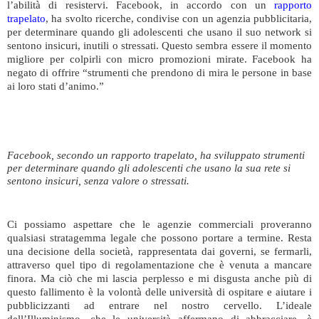
l’abilità di resistervi. Facebook, in accordo con un
rapporto
trapelato
, ha svolto ricerche, condivise con un agenzia pubblicitaria,
per determinare quando gli adolescenti che usano il suo network si
sentono insicuri, inutili o stressati. Questo sembra essere il momento
migliore per colpirli con micro promozioni mirate. Facebook ha
negato di offrire “strumenti che prendono di mira le persone in base
ai loro stati d’animo.”
Facebook, secondo un rapporto trapelato, ha sviluppato strumenti
per determinare quando gli adolescenti che usano la sua rete si
sentono insicuri, senza valore o stressati.
Ci possiamo aspettare che le agenzie commerciali proveranno
qualsiasi stratagemma legale che possono portare a termine. Resta
una decisione della società, rappresentata dai governi, se fermarli,
attraverso quel tipo di regolamentazione che è venuta a mancare
finora. Ma ciò che mi lascia perplesso e mi disgusta anche più di
questo fallimento è la volontà delle università di ospitare e aiutare i
pubblicizzanti ad entrare nel nostro cervello. L’ideale
dell’Illuminismo, che le università affermano di abbracciare, è