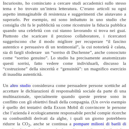
Incuriosito, ho cominciato a cercare studi accademici sullo stesso
tema e ho trovato un’intera letteratura. C’erano articoli su ogni
aspetto immaginabile di resistenza e suggerimenti che aiutavano a
superarlo. Per esempio, mi sono imbattuto in uno studio che
consiglia chi fa le pubblicità su come ricostruire la fiducia pubblica
quando una celebrità con cui stanno lavorando si trova nei guai.
Piuttosto che scaricare il prezioso collaboratore, i ricercatori
suggeriscono che il modo migliore per recuperare “il fascino
autentico e persuasivo di un testimonial”, la cui notorietà è calata,
sia di fargli sfoderare un “sorriso di Duchenne”, anche conosciuto
come “sorriso genuino”. Lo studio ha precisamente anatomizzato
questi sorrisi, fatto vedere come individuarli, discusso la
“costruzione” della sincerità e “genuinità”: un magnifico esercizio
di inaudita autenticità.
Un
altro studio
considerava come persuadere persone scettiche ad
accettare le dichiarazioni di responsabilità sociale da parte di una
multinazionale, specialmente quando queste pretese sono in
conflitto con gli obiettivi finali della compagnia. (Un ovvio esempio
è quello dei tentativi della Exxon Mobil di convincere le persone
che l’azienda è ecologicamente responsabile perché compie ricerche
su combustibili derivati da alghe, i quali un giorno potrebbero
ridurre la CO
, anche se continua a
pompare milioni di barili di
2