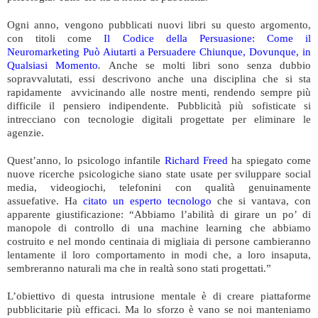
Ogni anno, vengono pubblicati nuovi libri su questo argomento,
con titoli come
Il Codice della Persuasione: Come il
Neuromarketing Può Aiutarti a Persuadere Chiunque, Dovunque, in
Qualsiasi Momento
.
Anche se molti libri sono senza dubbio
sopravvalutati, essi descrivono anche una disciplina che si sta
rapidamente avvicinando alle nostre menti, rendendo sempre più
difficile il pensiero indipendente. Pubblicità più sofisticate si
intrecciano con tecnologie digitali progettate per eliminare le
agenzie.
Quest’anno, lo psicologo infantile
Richard Freed
ha spiegato come
nuove ricerche psicologiche siano state usate per sviluppare social
media, videogiochi, telefonini con qualità genuinamente
assuefative. Ha
citato un esperto tecnologo
che si vantava, con
apparente giustificazione: “Abbiamo l’abilità di girare un po’ di
manopole di controllo di una machine learning che abbiamo
costruito e nel mondo centinaia di migliaia di persone cambieranno
lentamente il loro comportamento in modi che, a loro insaputa,
sembreranno naturali ma che in realtà sono stati progettati.”
L’obiettivo di questa intrusione mentale è di creare piattaforme
pubblicitarie più efficaci. Ma lo sforzo è vano se noi manteniamo