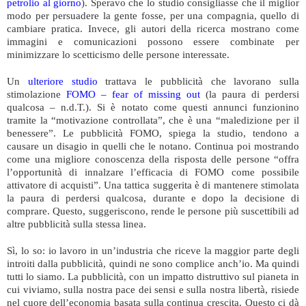
petrolio al giorno
). Speravo che lo studio consigliasse che il miglior
modo per persuadere la gente fosse, per una compagnia, quello di
cambiare pratica. Invece, gli autori della ricerca mostrano come
immagini e comunicazioni possono essere combinate per
minimizzare lo scetticismo delle persone interessate.
Un
ulteriore studio
trattava le pubblicità che lavorano sulla
stimolazione
FOMO – fear of missing out
(la paura di perdersi
qualcosa – n.d.T.). Si è notato come questi annunci funzionino
tramite la “motivazione controllata”, che è una “maledizione per il
benessere”. Le pubblicità FOMO, spiega la studio, tendono a
causare un disagio in quelli che le notano. Continua poi mostrando
come una migliore conoscenza della risposta delle persone “offra
l’opportunità di innalzare l’efficacia di FOMO come possibile
attivatore di acquisti”. Una tattica suggerita è di mantenere stimolata
la paura di perdersi qualcosa, durante e dopo la decisione di
comprare. Questo, suggeriscono, rende le persone più suscettibili ad
altre pubblicità sulla stessa linea.
Sì, lo so: io lavoro in un’industria che riceve la maggior parte degli
introiti dalla pubblicità, quindi ne sono complice anch’io. Ma quindi
tutti lo siamo. La pubblicità, con un impatto distruttivo sul pianeta in
cui viviamo, sulla nostra pace dei sensi e sulla nostra libertà, risiede
nel cuore dell’economia basata sulla continua crescita. Questo ci dà