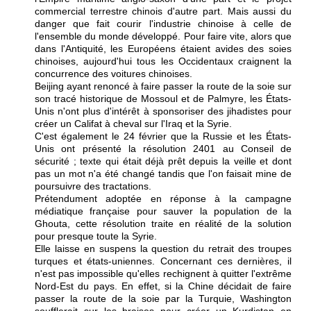
commercial terrestre chinois d'autre part. Mais aussi du
danger que fait courir l'industrie chinoise à celle de
l'ensemble du monde développé. Pour faire vite, alors que
dans l'Antiquité, les Européens étaient avides des soies
chinoises, aujourd'hui tous les Occidentaux craignent la
concurrence des voitures chinoises.
Beijing ayant renoncé à faire passer la route de la soie sur
son tracé historique de Mossoul et de Palmyre, les États-
Unis n'ont plus d'intérêt à sponsoriser des jihadistes pour
créer un Califat à cheval sur l'Iraq et la Syrie.
C'est également le 24 février que la Russie et les États-
Unis ont présenté la résolution 2401 au Conseil de
sécurité ; texte qui était déjà prêt depuis la veille et dont
pas un mot n'a été changé tandis que l'on faisait mine de
poursuivre des tractations.
Prétendument adoptée en réponse à la campagne
médiatique française pour sauver la population de la
Ghouta, cette résolution traite en réalité de la solution
pour presque toute la Syrie.
Elle laisse en suspens la question du retrait des troupes
turques et états-uniennes. Concernant ces dernières, il
n'est pas impossible qu'elles rechignent à quitter l'extrême
Nord-Est du pays. En effet, si la Chine décidait de faire
passer la route de la soie par la Turquie, Washington