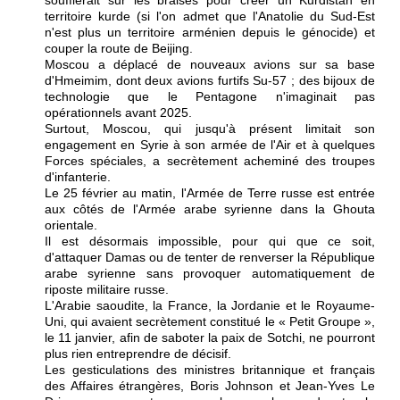
soufflerait sur les braises pour créer un Kurdistan en
territoire kurde (si l'on admet que l'Anatolie du Sud-Est
n'est plus un territoire arménien depuis le génocide) et
couper la route de Beijing.
Moscou a déplacé de nouveaux avions sur sa base
d'Hmeimim, dont deux avions furtifs Su-57 ; des bijoux de
technologie que le Pentagone n'imaginait pas
opérationnels avant 2025.
Surtout, Moscou, qui jusqu'à présent limitait son
engagement en Syrie à son armée de l'Air et à quelques
Forces spéciales, a secrètement acheminé des troupes
d'infanterie.
Le 25 février au matin, l'Armée de Terre russe est entrée
aux côtés de l'Armée arabe syrienne dans la Ghouta
orientale.
Il est désormais impossible, pour qui que ce soit,
d'attaquer Damas ou de tenter de renverser la République
arabe syrienne sans provoquer automatiquement de
riposte militaire russe.
L'Arabie saoudite, la France, la Jordanie et le Royaume-
Uni, qui avaient secrètement constitué le « Petit Groupe »,
le 11 janvier, afin de saboter la paix de Sotchi, ne pourront
plus rien entreprendre de décisif.
Les gesticulations des ministres britannique et français
des Affaires étrangères, Boris Johnson et Jean-Yves Le