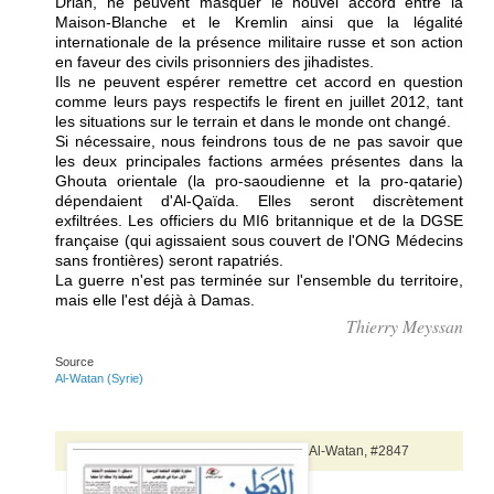
Drian, ne peuvent masquer le nouvel accord entre la
Maison-Blanche et le Kremlin ainsi que la légalité
internationale de la présence militaire russe et son action
en faveur des civils prisonniers des jihadistes.
Ils ne peuvent espérer remettre cet accord en question
comme leurs pays respectifs le firent en juillet 2012, tant
les situations sur le terrain et dans le monde ont changé.
Si nécessaire, nous feindrons tous de ne pas savoir que
les deux principales factions armées présentes dans la
Ghouta orientale (la pro-saoudienne et la pro-qatarie)
dépendaient d'Al-Qaïda. Elles seront discrètement
exfiltrées. Les officiers du MI6 britannique et de la DGSE
française (qui agissaient sous couvert de l'ONG Médecins
sans frontières) seront rapatriés.
La guerre n'est pas terminée sur l'ensemble du territoire,
mais elle l'est déjà à Damas.
Thierry Meyssan
Source
Al-Watan (Syrie)
Al-Watan, #2847