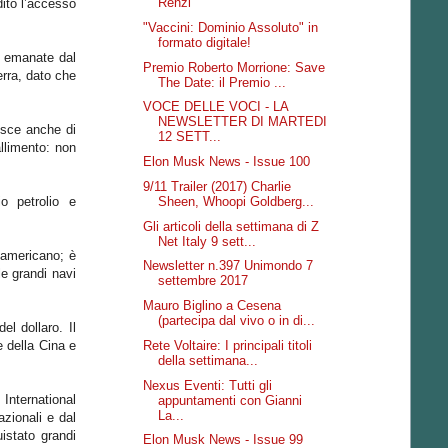
Renzi
ito l’accesso
"Vaccini: Dominio Assoluto" in
formato digitale!
a emanate dal
Premio Roberto Morrione: Save
erra, dato che
The Date: il Premio ...
VOCE DELLE VOCI - LA
NEWSLETTER DI MARTEDI
isce anche di
12 SETT...
allimento: non
Elon Musk News - Issue 100
9/11 Trailer (2017) Charlie
o petrolio e
Sheen, Whoopi Goldberg...
Gli articoli della settimana di Z
Net Italy 9 sett...
e americano; è
Newsletter n.397 Unimondo 7
e grandi navi
settembre 2017
Mauro Biglino a Cesena
(partecipa dal vivo o in di...
l dollaro. Il
e della Cina e
Rete Voltaire: I principali titoli
della settimana...
Nexus Eventi: Tutti gli
International
appuntamenti con Gianni
La...
zionali e dal
istato grandi
Elon Musk News - Issue 99