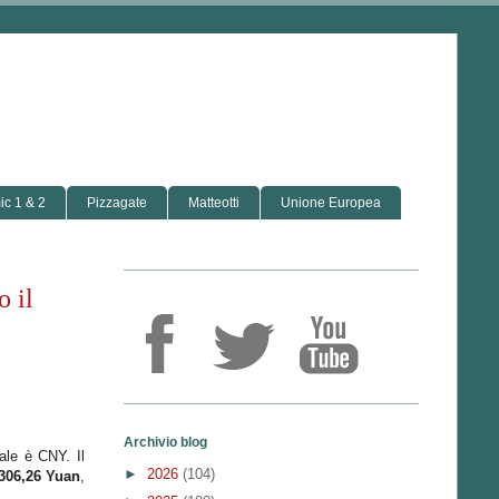
c 1 & 2
Pizzagate
Matteotti
Unione Europea
o il
Archivio blog
nale è CNY. Il
►
2026
(104)
306,26 Yuan
,