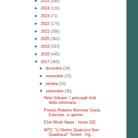
►
2025
(180)
►
2024
(116)
►
2023
(71)
►
2022
(175)
►
2021
(336)
►
2020
(362)
►
2019
(333)
►
2018
(445)
▼
2017
(365)
►
dicembre
(34)
►
novembre
(33)
►
ottobre
(33)
▼
settembre
(30)
Rete Voltaire: I principali titoli
della settimana...
Premio Roberto Morrione Sesta
Edizione: si aprono ...
Elon Musk News - Issue 102
WTC "Lì Dentro Qualcosa Non
Quadrava!" Testim. Vig...