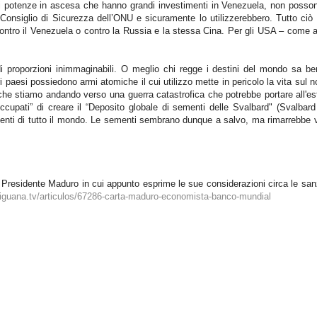
di potenze in ascesa che hanno grandi investimenti in Venezuela, non posso
l Consiglio di Sicurezza dell’ONU e sicuramente lo utilizzerebbero. Tutto ciò
contro il Venezuela o contro la Russia e la stessa Cina. Per gli USA – come 
i proporzioni inimmaginabili. O meglio chi regge i destini del mondo sa be
aesi possiedono armi atomiche il cui utilizzo mette in pericolo la vita sul n
he stiamo andando verso una guerra catastrofica che potrebbe portare all'est
ccupati” di creare il “Deposito globale di sementi delle Svalbard" (Svalbar
menti di tutto il mondo. Le sementi sembrano dunque a salvo, ma rimarrebbe 
l Presidente Maduro in cui appunto esprime le sue considerazioni circa le san
aiguana.tv/articulos/67286-carta-maduro-economista-banco-mundial