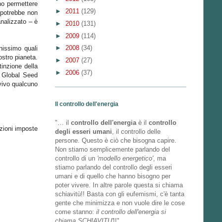
no permettere
►
2011
(129)
 potrebbe non
analizzato – è
►
2010
(131)
►
2009
(114)
►
2008
(34)
nissimo quali
ostro pianeta.
►
2007
(27)
inzione della
►
2006
(37)
d Global Seed
vivo qualcuno
Il controllo dell'energia
"… il
controllo dell'energia
è il
controllo
zioni imposte
degli esseri umani
, il controllo delle
persone. Questo è ciò che bisogna capire.
Non stiamo semplicemente parlando del
controllo di un
'modello energetico'
, ma
stiamo parlando del controllo degli esseri
umani e di quello che hanno bisogno per
poter vivere. In altre parole questa si chiama
schiavitù!! Basta con gli eufemismi, c'è tanta
gente che minimizza e non vuole dire le cose
come stanno:
il controllo dell'energia si
chiama SCHIAVITU'
!!"