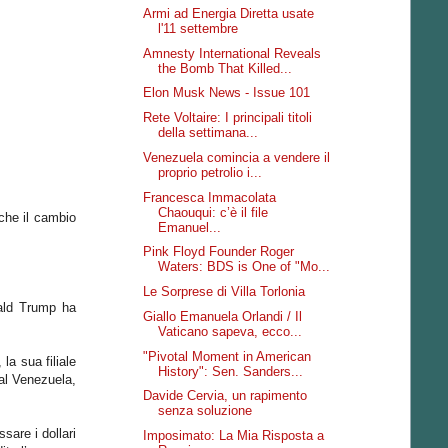
Armi ad Energia Diretta usate
l'11 settembre
Amnesty International Reveals
the Bomb That Killed...
Elon Musk News - Issue 101
Rete Voltaire: I principali titoli
della settimana...
Venezuela comincia a vendere il
proprio petrolio i...
Francesca Immacolata
Chaouqui: c’è il file
nche il cambio
Emanuel...
Pink Floyd Founder Roger
Waters: BDS is One of "Mo...
Le Sorprese di Villa Torlonia
nald Trump ha
Giallo Emanuela Orlandi / Il
Vaticano sapeva, ecco...
"Pivotal Moment in American
la sua filiale
History": Sen. Sanders...
 al Venezuela,
Davide Cervia, un rapimento
senza soluzione
sare i dollari
Imposimato: La Mia Risposta a