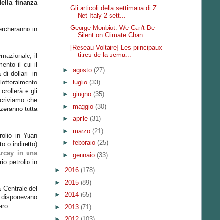
ella finanza
Gli articoli della settimana di Z
Net Italy 2 sett...
George Monbiot: We Can't Be
ercheranno in
Silent on Climate Chan...
[Reseau Voltaire] Les principaux
titres de la sema...
rnazionale, il
ento il cui il
►
agosto
(27)
 di dollari in
►
luglio
(33)
letteralmente
crollerà e gli
►
giugno
(35)
scriviamo che
►
maggio
(30)
izzeranno tutta
►
aprile
(31)
►
marzo
(21)
rolio in Yuan
►
febbraio
(25)
o o indiretto)
Arcay in una
►
gennaio
(33)
io petrolio in
►
2016
(178)
►
2015
(89)
 Centrale del
►
2014
(65)
he disponevano
aro.
►
2013
(71)
►
2012
(103)