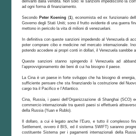
derivanti dalla vendita. Non solo: le sanzioni impediscono la c
ad ogni forma di finanziamento.
Secondo
Peter Koening
(
1
), economista ed ex funzionario del
Governo degli Stati Uniti; sono il frutto evidente di una guerra fin
mettono in pericolo la vita di milioni di venezuelani.
In definitiva con queste sanzioni impedendo al Venezuela di acc
poter comprare cibo e medicine nel mercato internazionale. Inolt
potendo accedere ai propri conti in dollari, il Venezuela sarebbe 
Queste sanzioni stanno spingendo il Venezuela ad abbando
l’approvvigionamento dei beni di cui ha bisogno il paese.
La Cina è un paese in forte sviluppo che ha bisogno di energia, 
sufficiente pensare che sta finanziando la costruzione del Nuov
cargo tra il Pacifico e l’Atlantico.
Cina, Russia, i paesi dell’Organizzazione di Shanghai (SCO) ed
commercio internazionale tra questi paesi si effettuerà attraverso
della Russia (Yuan e Rublo).
Il dollaro, a cui è legato anche l’Euro, e tutto il complesso f
Settlement, ovvero il BIS, ed il sistema SWIFT) saranno progres
costituente Sistema per i pagamenti internazionali della Russ