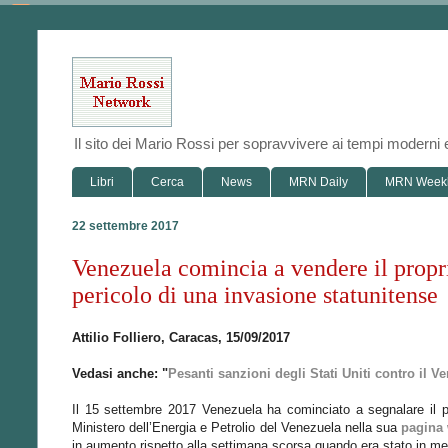
Il sito dei Mario Rossi per sopravvivere ai tempi modern
Libri
Cerca
News
MRN Daily
MRN Week
22 settembre 2017
Venezuela comincia a vendere il propri
pericolo di una invasione statunitense
Attilio Folliero, Caracas, 15/09/2017
Vedasi anche: "
Pesanti sanzioni degli Stati Uniti contro il V
Il 15 settembre 2017 Venezuela ha cominciato a segnalare il pre
Ministero dell’Energia e Petrolio del Venezuela nella sua
pagina
in aumento rispetto alla settimana scorsa quando era stato in m