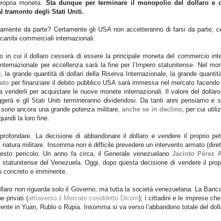
 propria moneta.
Sta dunque per terminare il monopolio del dollaro e d
l tramonto degli Stati Uniti.
camente da parte? Certamente gli USA non accetteranno di farsi da parte; c
scambi commerciali internazionali.
no in cui il dollaro cesserà di essere la principale moneta del commercio inte
Internazionale per eccellenza sarà la fine per l’Impero statunitense. Nel mom
 la grande quantità di dollari della Riserva Internazionale, la grande quantità
ato
per finanziare il debito pubblico USA sarà immessa nel mercato facendo 
o a venderli per acquistare le nuove monete internazionali. Il valore del dollaro 
ggerà e gli Stati Uniti termineranno dividendosi. Da tanti anni pensiamo e 
SA sono ancora una grande potenza militare,
anche se in declino
, per cui util
uindi la loro fine.
profondare. La decisione di abbandonare il dollaro e vendere il proprio pet
i natura militare. Insomma non è difficile prevedere un intervento armato (dirett
uesto pericolo. Un anno fa circa, il Generale venezuelano
Jacinto Pérez 
ne statunitense del Venezuela. Oggi, dopo questa decisione di vendere il propr
iù concreto e imminente.
llaro non riguarda solo il Governo, ma tutta la società venezuelana. La Banca
e privati (
attraverso il Mercato cosiddetto Dicom
); i cittadini e le imprese c
orrente in Yuan, Rublo o Rupia. Insomma si va verso l’abbandono totale del doll