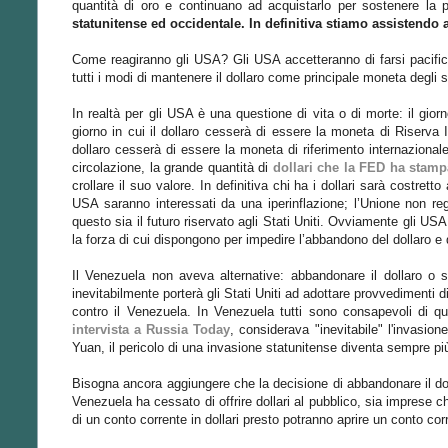
quantità di oro e continuano ad acquistarlo per sostenere la
statunitense ed occidentale. In definitiva stiamo assistendo a
Come reagiranno gli USA? Gli USA accetteranno di farsi pacifi
tutti i modi di mantenere il dollaro come principale moneta degli 
In realtà per gli USA è una questione di vita o di morte: il gior
giorno in cui il dollaro cesserà di essere la moneta di Riserva 
dollaro cesserà di essere la moneta di riferimento internazionale,
circolazione, la grande quantità di
dollari che la FED ha stamp
crollare il suo valore. In definitiva chi ha i dollari sarà costrett
USA saranno interessati da una iperinflazione; l’Unione non re
questo sia il futuro riservato agli Stati Uniti. Ovviamente gli U
la forza di cui dispongono per impedire l’abbandono del dollaro e q
Il Venezuela non aveva alternative: abbandonare il dollaro o s
inevitabilmente porterà gli Stati Uniti ad adottare provvedimenti d
contro il Venezuela. In Venezuela tutti sono consapevoli di q
intervista a Russia Today
, considerava "inevitabile" l'invasio
Yuan, il pericolo di una invasione statunitense diventa sempre p
Bisogna ancora aggiungere che la decisione di abbandonare il do
Venezuela ha cessato di offrire dollari al pubblico, sia imprese ch
di un conto corrente in dollari presto potranno aprire un conto c