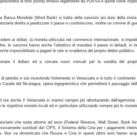
ompravendita di titoli (Bond) emessi legalmente da PDVSA e quindi viene imped
la Banca Mondiale (Word Bank) si tratta delle sanzioni più dure della stori
anziaria diretta a paralizzare il paese e costituiscono, inoltre un crimine di gu
edere ai dollari, la moneta utilizzata nel commercio internazionale, si imped
re, le sanzioni hanno anche l’obiettivo di mandare il paese in default, in f
anche impossibilitato a pagare le rate in scadenza del proprio debito pubblico.
nare il dollaro ed a cercare nuovi mercati per la vendita del propri
di petrolio e sta investendo fortemente in Venezuela e in tutto il continent
o Canale del Nicaragua, opera ingegneristica che permetterà il passaggio dell
 ora anche il Venezuela si stanno sempre più allontanando dall'egemonia de
 le rispettive monete locali ed in particolare utilizzando sempre più le monet
inanziario che ruota attorno ad esso (Federal Reserve, Wall Street, Bank for 
sivamente sostituiti dal CIPS, il Sistema della Cina per i pagamenti interna
ia. Non va dimenticato che Russia e Cina in questi ultimi anni hanno acqu