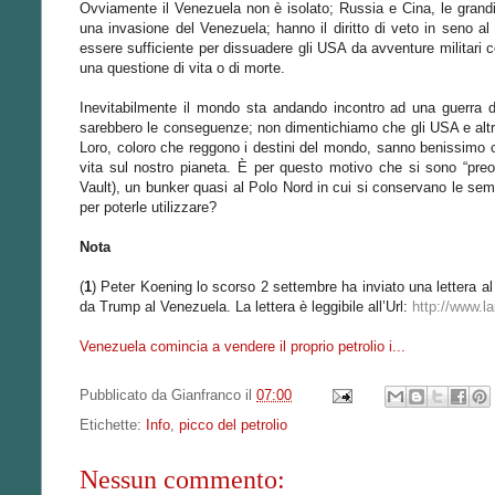
Ovviamente il Venezuela non è isolato; Russia e Cina, le gran
una invasione del Venezuela; hanno il diritto di veto in seno a
essere sufficiente per dissuadere gli USA da avventure militari 
una questione di vita o di morte.
Inevitabilmente il mondo sta andando incontro ad una guerra d
sarebbero le conseguenze; non dimentichiamo che gli USA e altri p
Loro, coloro che reggono i destini del mondo, sanno benissimo c
vita sul nostro pianeta. È per questo motivo che si sono “preo
Vault), un bunker quasi al Polo Nord in cui si conservano le se
per poterle utilizzare?
Nota
(
1
) Peter Koening lo scorso 2 settembre ha inviato una lettera a
da Trump al Venezuela. La lettera è leggibile all’Url:
http://www.l
Venezuela comincia a vendere il proprio petrolio i...
Pubblicato da
Gianfranco
il
07:00
Etichette:
Info
,
picco del petrolio
Nessun commento: