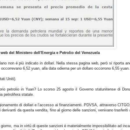
a web del Ministero dell'Energia e Petrolio del Venezuela
lano non è più indicato in dollari. Nella stessa pagina web, però si riporta a
) occorrevano 6,52 yuan, alla data odierna per un dollaro occorrono 6,55 yuan.
ati Uniti).
rio petrolio in Yuan? Lo scorso 25 agosto il Governo statunitense di Do
ria petrolifera statale.
gionamento di dollari e l’accesso ai finanziamenti. PDVSA, attraverso CITGO, 
i derivanti da questa vendita, fino al giorno delle sanzioni, venivano trasferiti
l giorno, ma in virtù di queste sanzioni è materialmente impossibilitato ad incas