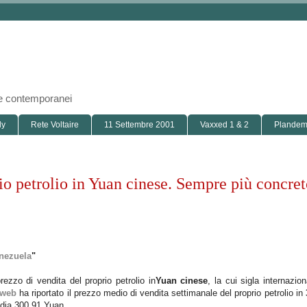
i e contemporanei
ly
Rete Voltaire
11 Settembre 2001
Vaxxed 1 & 2
Plandemi
o petrolio in Yuan cinese. Sempre più concret
enezuela
"
zzo di vendita del proprio petrolio in
Yuan cinese
, la cui sigla internazio
 web
ha riportato il prezzo medio di vendita settimanale del proprio petrolio in
edia 300,91 Yuan.