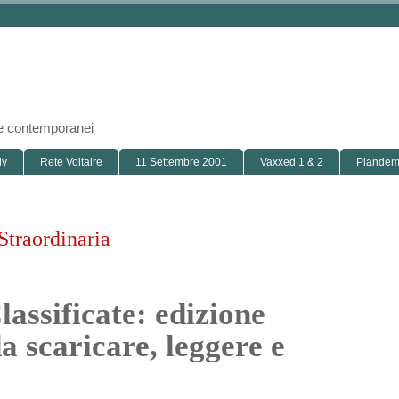
i e contemporanei
ly
Rete Voltaire
11 Settembre 2001
Vaxxed 1 & 2
Plandemi
Straordinaria
assificate: edizione
a scaricare, leggere e