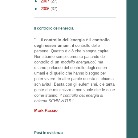
►
2007
(27)
►
2006
(37)
Il controllo dell'energia
"… il
controllo dell'energia
è il
controllo
degli esseri umani
, il controllo delle
persone. Questo è ciò che bisogna capire.
Non stiamo semplicemente parlando del
controllo di un
'modello energetico'
, ma
stiamo parlando del controllo degli esseri
umani e di quello che hanno bisogno per
poter vivere. In altre parole questa si chiama
schiavitù!! Basta con gli eufemismi, c'è tanta
gente che minimizza e non vuole dire le cose
come stanno:
il controllo dell'energia si
chiama SCHIAVITU'
!!"
Mark Passio
Post in evidenza