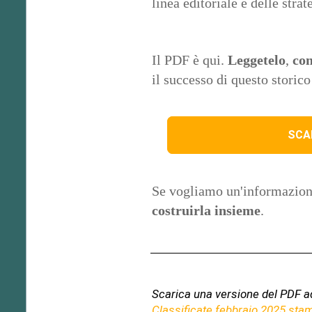
linea editoriale e delle strat
Il PDF è qui.
Leggetelo
,
con
il successo di questo storico
SCAR
Se vogliamo un'informazione
costruirla insieme
.
Scarica una versione del PDF a
Classificate febbraio 2025 sta