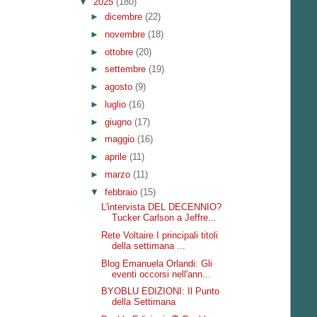
▼
2025
(180)
►
dicembre
(22)
►
novembre
(18)
►
ottobre
(20)
►
settembre
(19)
►
agosto
(9)
►
luglio
(16)
►
giugno
(17)
►
maggio
(16)
►
aprile
(11)
►
marzo
(11)
▼
febbraio
(15)
L'intervista DEL DECENNIO?
Tucker Carlson a Jeffre...
Rete Voltaire I principali titoli
della settimana ...
Blog Emanuela Orlandi: Gli
eventi occorsi nell'ann...
BYOBLU EDIZIONI: Il Punto
della Settimana