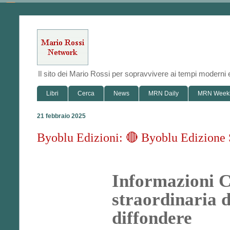
Il sito dei Mario Rossi per sopravvivere ai tempi modern
Libri
Cerca
News
MRN Daily
MRN Week
21 febbraio 2025
Byoblu Edizioni: 🔴 Byoblu Edizione 
Informazioni Cl
straordinaria d
diffondere