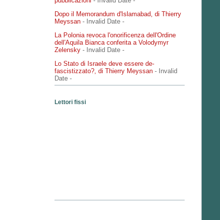
pubblicazioni
- Invalid Date
-
Dopo il Memorandum d'Islamabad, di Thierry
Meyssan
- Invalid Date
-
La Polonia revoca l'onorificenza dell'Ordine
dell'Aquila Bianca conferita a Volodymyr
Zelensky
- Invalid Date
-
Lo Stato di Israele deve essere de-
fascistizzato?, di Thierry Meyssan
- Invalid
Date
-
Lettori fissi