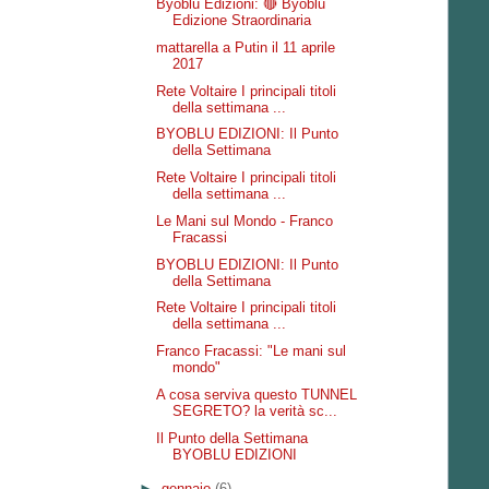
Byoblu Edizioni: 🔴 Byoblu
Edizione Straordinaria
mattarella a Putin il 11 aprile
2017
Rete Voltaire I principali titoli
della settimana ...
BYOBLU EDIZIONI: Il Punto
della Settimana
Rete Voltaire I principali titoli
della settimana ...
Le Mani sul Mondo - Franco
Fracassi
BYOBLU EDIZIONI: Il Punto
della Settimana
Rete Voltaire I principali titoli
della settimana ...
Franco Fracassi: "Le mani sul
mondo"
A cosa serviva questo TUNNEL
SEGRETO? la verità sc...
Il Punto della Settimana
BYOBLU EDIZIONI
►
gennaio
(6)