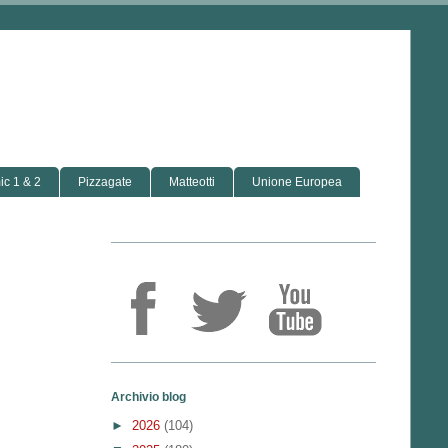
c 1 & 2
Pizzagate
Matteotti
Unione Europea
Archivio blog
►
2026
(104)