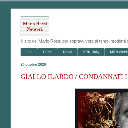
Il sito dei Mario Rossi per sopravvivere ai tempi modern
Libri
Cerca
News
MRN Daily
MRN Week
30 ottobre 2020
GIALLO ILARDO / CONDANNATI I