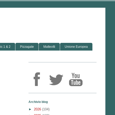
c 1 & 2
Pizzagate
Matteotti
Unione Europea
Archivio blog
►
2026
(104)