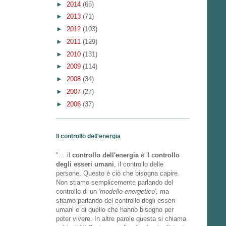
►
2014
(65)
►
2013
(71)
►
2012
(103)
►
2011
(129)
►
2010
(131)
►
2009
(114)
►
2008
(34)
►
2007
(27)
►
2006
(37)
Il controllo dell'energia
"… il
controllo dell'energia
è il
controllo
degli esseri umani
, il controllo delle
persone. Questo è ciò che bisogna capire.
Non stiamo semplicemente parlando del
controllo di un
'modello energetico'
, ma
stiamo parlando del controllo degli esseri
umani e di quello che hanno bisogno per
poter vivere. In altre parole questa si chiama