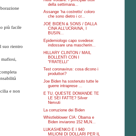
della settimana...
aborazione
Assange ‘ha costretto’ coloro
che sono dietro i cr...
JOE BIDEN & SONS / DALLA
o più facile
CINA ALL’UCRAINA, I
BUSIN...
Epidemiologo capo svedese:
indossare una mascherin...
l suo rientro
HILLARY CLINTON / MAIL
BOLLENTI CON I
 mafiosi,
“FRATELLI”
Test coronavirus: cosa dicono i
 completa
produttori?
nsabilità
Joe Biden ha sostenuto tutte le
guerre intraprese ...
icilia e non
E TU, QUESTE DOMANDE TE
LE SEI FATTE? Silver
Nervuti
La corruzione dei Biden
Whistleblower CIA: Obama e
Biden inviarono 152 MLN...
LUKASHENKO E I 940
MILIONI DI DOLLARI PER IL