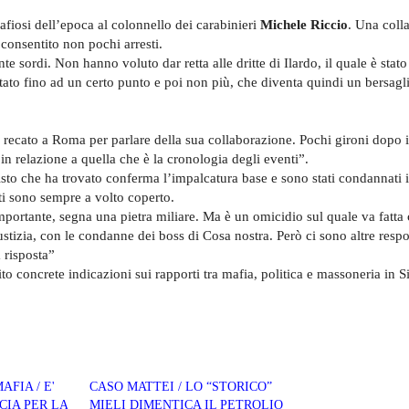
mafiosi dell’epoca al colonnello dei carabinieri
Michele Riccio
. Una coll
 consentito non pochi arresti.
te sordi. Non hanno voluto dar retta alle dritte di Ilardo, il quale è stato
tato fino ad un certo punto e poi non più, che diventa quindi un bersagli
è recato a Roma per parlare della sua collaborazione. Pochi gironi dopo i
a in relazione a quella che è la cronologia degli eventi”.
visto che ha trovato conferma l’impalcatura base e sono stati condannati i
nti sono sempre a volto coperto.
mportante, segna una pietra miliare. Ma è un omicidio sul quale va fatta
ustizia, con le condanne dei boss di Cosa nostra. Però ci sono altre respo
 risposta”
ito concrete indicazioni sui rapporti tra mafia, politica e massoneria in S
AFIA / E'
CASO MATTEI / LO “STORICO”
CIA PER LA
MIELI DIMENTICA IL PETROLIO