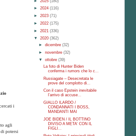
►
2025
(180)
►
2024
(116)
►
2023
(71)
►
2022
(175)
►
2021
(336)
▼
2020
(362)
►
dicembre
(32)
►
novembre
(32)
▼
ottobre
(39)
La foto di Hunter Biden
conferma i rumors che lo c...
Russiagate – Desecretata le
prove del complotto di...
Con il caso Epstein inevitabile
zio
l’arrivo di accuse...
GIALLO ILARDO /
ercati i
CONDANNATI I BOSS,
MANDANTI MAI
JOE BIDEN / IL BOTTINO
DIVISO A META’ CON IL
to agli
FIGLI...
di potersi
Rete Voltaire: I principali titoli