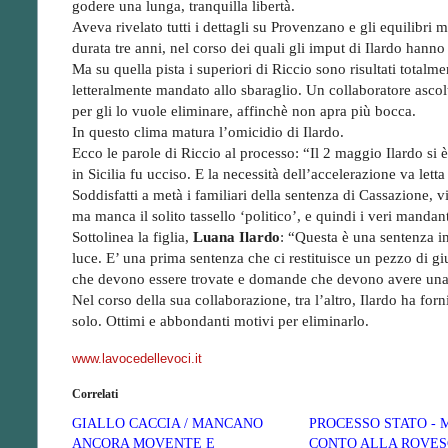
godere una lunga, tranquilla libertà.
Aveva rivelato tutti i dettagli su Provenzano e gli equilibri 
durata tre anni, nel corso dei quali gli imput di Ilardo hanno
Ma su quella pista i superiori di Riccio sono risultati totalmen
letteralmente mandato allo sbaraglio. Un collaboratore ascol
per gli lo vuole eliminare, affinchè non apra più bocca.
In questo clima matura l’omicidio di Ilardo.
Ecco le parole di Riccio al processo: “Il 2 maggio Ilardo si 
in Sicilia fu ucciso. E la necessità dell’accelerazione va lett
Soddisfatti a metà i familiari della sentenza di Cassazione, 
ma manca il solito tassello ‘politico’, e quindi i veri manda
Sottolinea la figlia,
Luana Ilardo
: “Questa è una sentenza i
luce. E’ una prima sentenza che ci restituisce un pezzo di gi
che devono essere trovate e domande che devono avere una
Nel corso della sua collaborazione, tra l’altro, Ilardo ha forn
solo. Ottimi e abbondanti motivi per eliminarlo.
www.lavocedellevoci.it
Correlati
GIALLO CACCIA / MANCANO
PROCESSO STATO - M
ANCORA MOVENTE E
CONTO ALLA ROVES