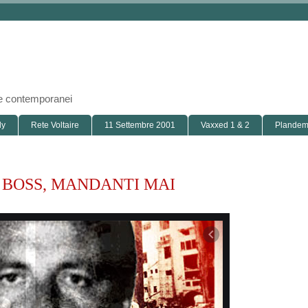
i e contemporanei
ly
Rete Voltaire
11 Settembre 2001
Vaxxed 1 & 2
Plandemi
 BOSS, MANDANTI MAI