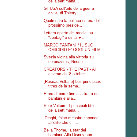
della settimana...
Gli USA sull'orlo della guerra
civile, di Thierry ...
Quale sarà la politica estera del
prossimo preside...
Lettera aperta dei medici su
“contagi” e diritti ►...
MARCO PANTANI / IL SUO
OMICIDIO E’ OGGI UN FILM
Svezia vicina alla vittoria sul
coronavirus; Nessu...
CREATORS - THE PAST - Al
cinema dall'8 ottobre
[Reseau Voltaire] Les principaux
titres de la sema...
È ora di porre fine alla tratta dei
bambini e alla...
Rete Voltaire: I principali titoli
della settimana...
‘Draghi, falso messia: risponde
all’élite che ci i...
Bella Thorne, la star dei
bambini: Alla Disney son...