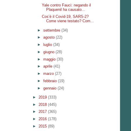
Yale contro Fauci: negando il
Plaquenil ha causato...
Cos’è il Covid-19, SARS-2?
Come viene testato? Com...
►
settembre
(34)
►
agosto
(22)
►
luglio
(34)
►
giugno
(28)
►
maggio
(30)
►
aprile
(41)
►
marzo
(27)
►
febbraio
(19)
►
gennaio
(24)
►
2019
(333)
►
2018
(445)
►
2017
(365)
►
2016
(178)
►
2015
(89)