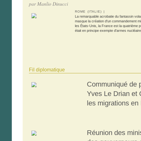
par Manlio Dinucci
ROME (ITALIE) |
La remarquable acrobatie du fantassin volant 
masque la création d'un commandement milit
les États-Unis, la France est la quatrième pu
était en principe exempte d'armes nucléair
Fil diplomatique
Communiqué de pr
Yves Le Drian et 
les migrations en
Réunion des minis