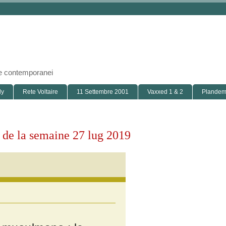
i e contemporanei
ly
Rete Voltaire
11 Settembre 2001
Vaxxed 1 & 2
Plandemi
s de la semaine 27 lug 2019