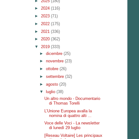
►
2025
(180)
►
2024
(116)
►
2023
(71)
►
2022
(175)
►
2021
(336)
►
2020
(362)
▼
2019
(333)
►
dicembre
(25)
►
novembre
(23)
►
ottobre
(26)
►
settembre
(32)
►
agosto
(20)
▼
luglio
(38)
Un altro mondo - Documentario
di Thomas Torelli
L’Unione Europea avalla la
nomina di quattro alti ...
Voce delle Voci - La newsletter
di lunedì 29 luglio
[Reseau Voltaire] Les principaux