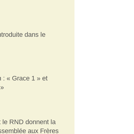
ntroduite dans le
: « Grace 1 » et
 »
et le RND donnent la
Assemblée aux Frères