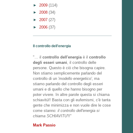
►
2009
(114)
►
2008
(34)
►
2007
(27)
►
2006
(37)
Il controllo dell'energia
"… il
controllo dell'energia
è il
controllo
degli esseri umani
, il controllo delle
persone. Questo è ciò che bisogna capire.
Non stiamo semplicemente parlando del
controllo di un
'modello energetico'
, ma
stiamo parlando del controllo degli esseri
umani e di quello che hanno bisogno per
poter vivere. In altre parole questa si chiama
schiavitù!! Basta con gli eufemismi, c'è tanta
gente che minimizza e non vuole dire le cose
come stanno:
il controllo dell'energia si
chiama SCHIAVITU'
!!"
Mark Passio