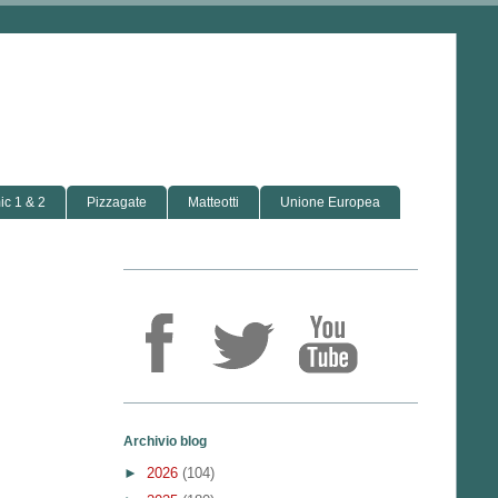
c 1 & 2
Pizzagate
Matteotti
Unione Europea
Archivio blog
►
2026
(104)