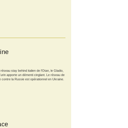
ine
réseau stay behind italien de l'Otan, le Gladio,
Turin apporte un démenti cinglant. Le réseau de
ue contre la Russie est opérationnel en Ukraine.
ace