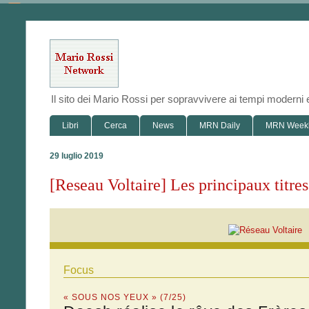
Il sito dei Mario Rossi per sopravvivere ai tempi modern
Libri
Cerca
News
MRN Daily
MRN Week
29 luglio 2019
[Reseau Voltaire] Les principaux titre
Focus
« SOUS NOS YEUX » (7/25)