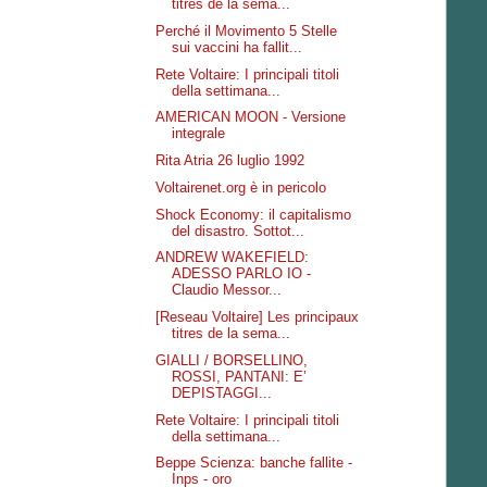
titres de la sema...
Perché il Movimento 5 Stelle
sui vaccini ha fallit...
Rete Voltaire: I principali titoli
della settimana...
AMERICAN MOON - Versione
integrale
Rita Atria 26 luglio 1992
Voltairenet.org è in pericolo
Shock Economy: il capitalismo
del disastro. Sottot...
ANDREW WAKEFIELD:
ADESSO PARLO IO -
Claudio Messor...
[Reseau Voltaire] Les principaux
titres de la sema...
GIALLI / BORSELLINO,
ROSSI, PANTANI: E’
DEPISTAGGI...
Rete Voltaire: I principali titoli
della settimana...
Beppe Scienza: banche fallite -
Inps - oro