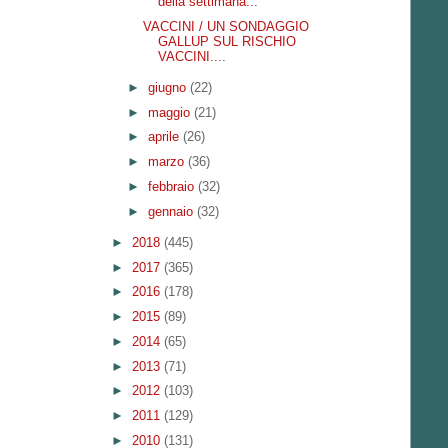
della settimana...
VACCINI / UN SONDAGGIO
GALLUP SUL RISCHIO
VACCINI....
►
giugno
(22)
►
maggio
(21)
►
aprile
(26)
►
marzo
(36)
►
febbraio
(32)
►
gennaio
(32)
►
2018
(445)
►
2017
(365)
►
2016
(178)
►
2015
(89)
►
2014
(65)
►
2013
(71)
►
2012
(103)
►
2011
(129)
►
2010
(131)