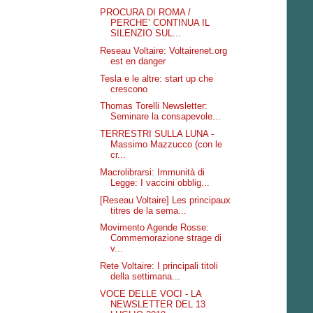
PROCURA DI ROMA /
PERCHE’ CONTINUA IL
SILENZIO SUL...
Reseau Voltaire: Voltairenet.org
est en danger
Tesla e le altre: start up che
crescono
Thomas Torelli Newsletter:
Seminare la consapevole...
TERRESTRI SULLA LUNA -
Massimo Mazzucco (con le
cr...
Macrolibrarsi: Immunità di
Legge: I vaccini obblig...
[Reseau Voltaire] Les principaux
titres de la sema...
Movimento Agende Rosse:
Commemorazione strage di
v...
Rete Voltaire: I principali titoli
della settimana...
VOCE DELLE VOCI - LA
NEWSLETTER DEL 13