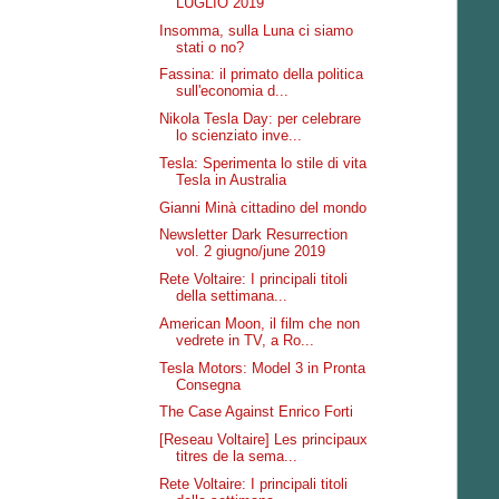
LUGLIO 2019
Insomma, sulla Luna ci siamo
stati o no?
Fassina: il primato della politica
sull'economia d...
Nikola Tesla Day: per celebrare
lo scienziato inve...
Tesla: Sperimenta lo stile di vita
Tesla in Australia
Gianni Minà cittadino del mondo
Newsletter Dark Resurrection
vol. 2 giugno/june 2019
Rete Voltaire: I principali titoli
della settimana...
American Moon, il film che non
vedrete in TV, a Ro...
Tesla Motors: Model 3 in Pronta
Consegna
The Case Against Enrico Forti
[Reseau Voltaire] Les principaux
titres de la sema...
Rete Voltaire: I principali titoli