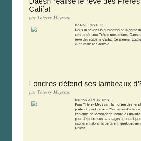
Daesh réalise le rêve des Frères
Califat
par Thierry Meyssan
DAMAS (SYRIE) |
Nous achevons la publication de la partie 
consacrée aux Frères musulmans. Dans cet
rêve de rétablir le Califat. Ce premier État 
avec l'aide occidentale.
Londres défend ses lambeaux d'E
par Thierry Meyssan
BEYROUTH (LIBAN) |
Pour Thierry Meyssan, la montée des tensio
prétendu péril iranien. C'est en réalité la s
iranienne de Mossadegh, avant les mollahs
pour défendre ses avantages économiques in
gagnèrent alors, ils perdirent, quelques ann
Uniens.