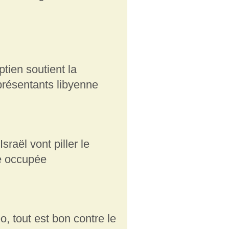
tien soutient la
ésentants libyenne
sraël vont piller le
ie occupée
 tout est bon contre le