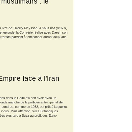
 musulmans : le
du livre de Thierry Meyssan, « Sous nos yeux »,
 épisode, la Confrérie réalise avec Daesh son
terroriste parvient à fonctionner durant deux ans
mpire face à l'Iran
ns dans le Golfe n'a rien avoir avec un
econde manche de la politique anti-impérialiste
. Londres, comme en 1952, est prêt à la guerre
dus. Mais attention, si les Britanniques
ées plus tard à Suez au profit des États-