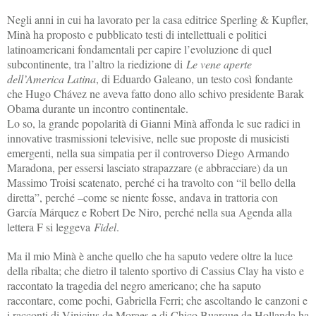
Negli anni in cui ha lavorato per la casa editrice Sperling & Kupfler,
Minà ha proposto e pubblicato testi di intellettuali e politici
latinoamericani fondamentali per capire l’evoluzione di quel
subcontinente, tra l’altro la riedizione di
Le vene aperte
dell’America Latina
, di Eduardo Galeano, un testo così fondante
che Hugo Chávez ne aveva fatto dono allo schivo presidente Barak
Obama durante un incontro continentale.
Lo so, la grande popolarità di Gianni Minà affonda le sue radici in
innovative trasmissioni televisive, nelle sue proposte di musicisti
emergenti, nella sua simpatia per il controverso Diego Armando
Maradona, per essersi lasciato strapazzare (e abbracciare) da un
Massimo Troisi scatenato, perché ci ha travolto con “il bello della
diretta”, perché –come se niente fosse, andava in trattoria con
García Márquez e Robert De Niro, perché nella sua Agenda alla
lettera F si leggeva
Fidel
.
Ma il mio Minà è anche quello che ha saputo vedere oltre la luce
della ribalta; che dietro il talento sportivo di Cassius Clay ha visto e
raccontato la tragedia del negro americano; che ha saputo
raccontare, come pochi, Gabriella Ferri; che ascoltando le canzoni e
i racconti di Vinicius de Moraes e di Chico Buarque de Hollanda ha