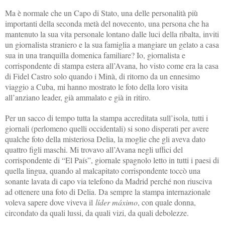
Ma è normale che un Capo di Stato, una delle personalità più
importanti della seconda metà del novecento, una persona che ha
mantenuto la sua vita personale lontano dalle luci della ribalta, inviti
un giornalista straniero e la sua famiglia a mangiare un gelato a casa
sua in una tranquilla domenica familiare? Io, giornalista e
corrispondente di stampa estera all’Avana, ho visto come era la casa
di Fidel Castro solo quando i Minà, di ritorno da un ennesimo
viaggio a Cuba, mi hanno mostrato le foto della loro visita
all’anziano leader, già ammalato e già in ritiro.
Per un sacco di tempo tutta la stampa accreditata sull’isola, tutti i
giornali (perlomeno quelli occidentali) si sono disperati per avere
qualche foto della misteriosa Delia, la moglie che gli aveva dato
quattro figli maschi. Mi trovavo all’Avana negli uffici del
corrispondente di “El País”, giornale spagnolo letto in tutti i paesi di
quella lingua, quando al malcapitato corrispondente toccò una
sonante lavata di capo via telefono da Madrid perché non riusciva
ad ottenere una foto di Delia. Da sempre la stampa internazionale
voleva sapere dove viveva il
líder máximo
, con quale donna,
circondato da quali lussi, da quali vizi, da quali debolezze.