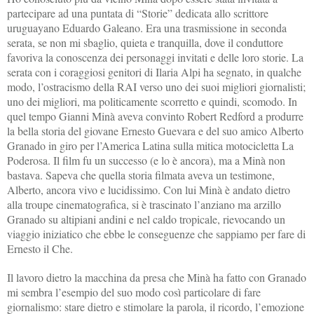
partecipare ad una puntata di “Storie” dedicata allo scrittore
uruguayano Eduardo Galeano. Era una trasmissione in seconda
serata, se non mi sbaglio, quieta e tranquilla, dove il conduttore
favoriva la conoscenza dei personaggi invitati e delle loro storie. La
serata con i coraggiosi genitori di Ilaria Alpi ha segnato, in qualche
modo, l’ostracismo della RAI verso uno dei suoi migliori giornalisti;
uno dei migliori, ma politicamente scorretto e quindi, scomodo. In
quel tempo Gianni Minà aveva convinto Robert Redford a produrre
la bella storia del giovane Ernesto Guevara e del suo amico Alberto
Granado in giro per l’America Latina sulla mitica motocicletta La
Poderosa. Il film fu un successo (e lo è ancora), ma a Minà non
bastava. Sapeva che quella storia filmata aveva un testimone,
Alberto, ancora vivo e lucidissimo. Con lui Minà è andato dietro
alla troupe cinematografica, si è trascinato l’anziano ma arzillo
Granado su altipiani andini e nel caldo tropicale, rievocando un
viaggio iniziatico che ebbe le conseguenze che sappiamo per fare di
Ernesto il Che.
Il lavoro dietro la macchina da presa che Minà ha fatto con Granado
mi sembra l’esempio del suo modo così particolare di fare
giornalismo: stare dietro e stimolare la parola, il ricordo, l’emozione