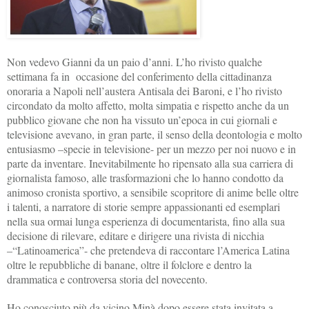
Non vedevo Gianni da un paio d’anni. L’ho rivisto qualche
settimana fa in occasione del conferimento della cittadinanza
onoraria a Napoli nell’austera Antisala dei Baroni, e l’ho rivisto
circondato da molto affetto, molta simpatia e rispetto anche da un
pubblico giovane che non ha vissuto un’epoca in cui giornali e
televisione avevano, in gran parte, il senso della deontologia e molto
entusiasmo –specie in televisione- per un mezzo per noi nuovo e in
parte da inventare. Inevitabilmente ho ripensato alla sua carriera di
giornalista famoso, alle trasformazioni che lo hanno condotto da
animoso cronista sportivo, a sensibile scopritore di anime belle oltre
i talenti, a narratore di storie sempre appassionanti ed esemplari
nella sua ormai lunga esperienza di documentarista, fino alla sua
decisione di rilevare, editare e dirigere una rivista di nicchia
–“Latinoamerica”- che pretendeva di raccontare l’America Latina
oltre le repubbliche di banane, oltre il folclore e dentro la
drammatica e controversa storia del novecento.
Ho conosciuto più da vicino Minà dopo essere stata invitata a