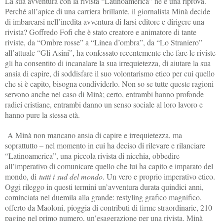
La sua avventura con la rivista “Latinoamerica” ne è una riprova.
Perché all’apice di una carriera brillante, il giornalista Minà decide
di imbarcarsi nell’inedita avventura di farsi editore e dirigere una
rivista? Goffredo Fofi che è stato creatore e animatore di tante
riviste, da “Ombre rosse” a “Linea d’ombra”, da “Lo Straniero”
all’attuale “Gli Asini”, ha confessato recentemente che fare le riviste
gli ha consentito di incanalare la sua irrequietezza, di aiutare la sua
ansia di capire, di soddisfare il suo volontarismo etico per cui quello
che si è capito, bisogna condividerlo. Non so se tutte queste ragioni
servono anche nel caso di Minà; certo, entrambi hanno profonde
radici cristiane, entrambi danno un senso sociale al loro lavoro e
hanno pure la stessa età.
A Minà non mancano ansia di capire e irrequietezza, ma
soprattutto – nel momento in cui ha deciso di rilevare e rilanciare
“Latinoamerica”, una piccola rivista di nicchia, obbedire
all’imperativo di comunicare quello che lui ha capito e imparato del
mondo, di
tutti i sud del mondo
. Un vero e proprio imperativo etico.
Oggi rileggo in questi termini un’avventura durata quindici anni,
cominciata nel duemila alla grande: restyling grafico magnifico,
offerto da Maoloni, pioggia di contributi di firme straordinarie, 210
pagine nel primo numero, un’esagerazione per una rivista. Minà