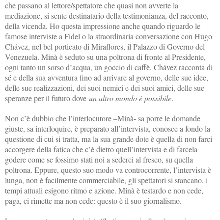
che passano al lettore/spettatore che quasi non avverte la
mediazione, si sente destinatario della testimonianza, del racconto,
della vicenda. Ho questa impressione anche quando riguardo le
famose interviste a Fidel o la straordinaria conversazione con Hugo
Chávez, nel bel porticato di Miraflores, il Palazzo di Governo del
Venezuela. Minà è seduto su una poltrona di fronte al Presidente,
ogni tanto un sorso d’acqua, un goccio di caffè. Chávez racconta di
sé e della sua avventura fino ad arrivare al governo, delle sue idee,
delle sue realizzazioni, dei suoi nemici e dei suoi amici, delle sue
speranze per il futuro dove
un altro mondo è possibile
.
Non c’è dubbio che l’interlocutore –Minà- sa porre le domande
giuste, sa interloquire, è preparato all’intervista, conosce a fondo la
questione di cui si tratta, ma la sua grande dote è quella di non farci
accorgere della fatica che c’è dietro quell’intervista e di farcela
godere come se fossimo stati noi a sederci al fresco, su quella
poltrona. Eppure, questo suo modo va controcorrente, l’intervista è
lunga, non è facilmente commerciabile, gli spettatori si stancano, i
tempi attuali esigono ritmo e azione. Minà è testardo e non cede,
paga, ci rimette ma non cede: questo è il suo giornalismo.