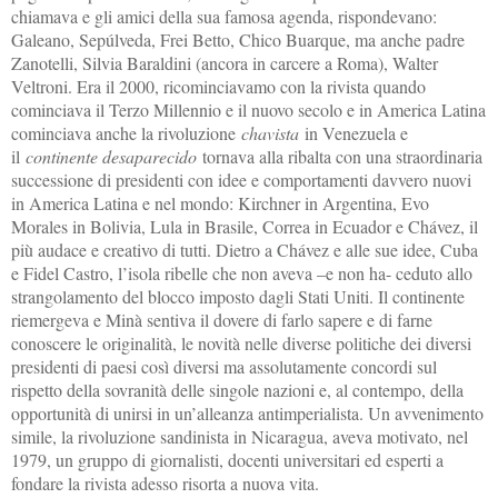
chiamava e gli amici della sua famosa agenda, rispondevano:
Galeano, Sepúlveda, Frei Betto, Chico Buarque, ma anche padre
Zanotelli, Silvia Baraldini (ancora in carcere a Roma), Walter
Veltroni. Era il 2000, ricominciavamo con la rivista quando
cominciava il Terzo Millennio e il nuovo secolo e in America Latina
cominciava anche la rivoluzione
chavista
in Venezuela e
il
continente desaparecido
tornava alla ribalta con una straordinaria
successione di presidenti con idee e comportamenti davvero nuovi
in America Latina e nel mondo: Kirchner in Argentina, Evo
Morales in Bolivia, Lula in Brasile, Correa in Ecuador e Chávez, il
più audace e creativo di tutti. Dietro a Chávez e alle sue idee, Cuba
e Fidel Castro, l’isola ribelle che non aveva –e non ha- ceduto allo
strangolamento del blocco imposto dagli Stati Uniti. Il continente
riemergeva e Minà sentiva il dovere di farlo sapere e di farne
conoscere le originalità, le novità nelle diverse politiche dei diversi
presidenti di paesi così diversi ma assolutamente concordi sul
rispetto della sovranità delle singole nazioni e, al contempo, della
opportunità di unirsi in un’alleanza antimperialista. Un avvenimento
simile, la rivoluzione sandinista in Nicaragua, aveva motivato, nel
1979, un gruppo di giornalisti, docenti universitari ed esperti a
fondare la rivista adesso risorta a nuova vita.