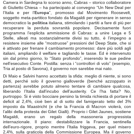
Camera in Sardegna lo scorso anno, Cabras – storico collaboratore
di Giulietto Chiesa – ha partecipato al convegno “Un New Deal per
l’Italia e per l’
Europa
”, promosso dal Movimento Roosevelt,
soggetto meta-partitico fondato da Magaldi per rigenerare in senso
democratico la
politica
italiana, stimolando i partiti a fare di più per
recuperare la perduta sovranità popolare. Decisamente fuori
programma l’esplicita ammissione di Cabras: a unire Lega e 5
Stelle, alleati ma sostanzialmente divisi su tutto, è l’impegno a
resistere insieme alle “mostruose” pressioni del Deep State, che si
è attivato per frenare il cambiamento promesso: dare più soldi agli
italiani, ampliando il welfare e tagliando le tasse. Ed è intervenuto
sin dal primo giorno, lo “Stato profondo”, inserendo le sue pedine
nell’esecutivo Conte. Postilla: senza i “controllori di volo” (esempio,
Tria al posto di Savona), il governo non sarebbe mai nato.
Di Maio e Salvini hanno accettato la sfida: meglio di niente, si sono
detti, perché solo il governo gialloverde (benché azzoppato in
partenza) avrebbe potuto almeno tentare di cambiare qualcosa,
liberando l’Italia dall’incubo dell’austerity. Ce l’ha fatta? No,
purtroppo. Si è visto bocciare persino la timida richiesta di portare il
deficit al 2,4%, cioè ben al di sotto del famigerato tetto del 3%
imposto da Maastricht (e che la Francia di Macron violerà, con
l’alibi della protesta dei Gilet Gialli). Proprio i Gilet Jaunes, sostiene
Magaldi, erano un regalo della massoneria progressista
internazionale. Il piano: destabilizzare la Francia, sentinella
dell’euro-rigore, proprio mentre l’Italia friggeva, per quel misero
2,4%, sulla graticola della Commissione Europea. Ma il governo