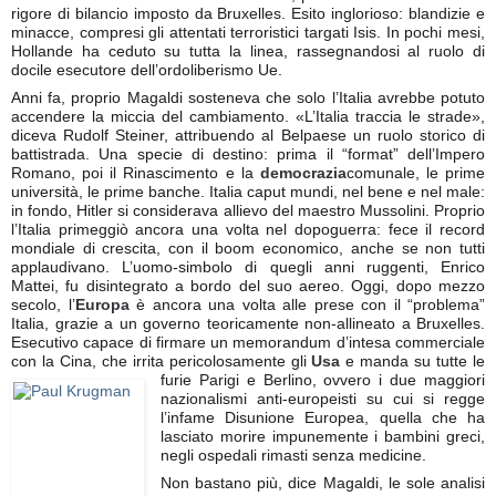
rigore di bilancio imposto da Bruxelles. Esito inglorioso: blandizie e
minacce, compresi gli attentati terroristici targati Isis. In pochi mesi,
Hollande ha ceduto su tutta la linea, rassegnandosi al ruolo di
docile esecutore dell’ordoliberismo Ue.
Anni fa, proprio Magaldi sosteneva che solo l’Italia avrebbe potuto
accendere la miccia del cambiamento. «L’Italia traccia le strade»,
diceva Rudolf Steiner, attribuendo al Belpaese un ruolo storico di
battistrada. Una specie di destino: prima il “format” dell’Impero
Romano, poi il Rinascimento e la
democrazia
comunale, le prime
università, le prime banche. Italia caput mundi, nel bene e nel male:
in fondo, Hitler si considerava allievo del maestro Mussolini. Proprio
l’Italia primeggiò ancora una volta nel dopoguerra: fece il record
mondiale di crescita, con il boom economico, anche se non tutti
applaudivano. L’uomo-simbolo di quegli anni ruggenti, Enrico
Mattei, fu disintegrato a bordo del suo aereo. Oggi, dopo mezzo
secolo, l’
Europa
è ancora una volta alle prese con il “problema”
Italia, grazie a un governo teoricamente non-allineato a Bruxelles.
Esecutivo capace di firmare un memorandum d’intesa commerciale
con la Cina, che irrita pericolosamente gli
Usa
e manda su tutte le
furie Parigi
e Berlino, ovvero i due maggiori
nazionalismi anti-europeisti su cui si regge
l’infame Disunione Europea, quella che ha
lasciato morire impunemente i bambini greci,
negli ospedali rimasti senza medicine.
Non bastano più, dice Magaldi, le sole analisi