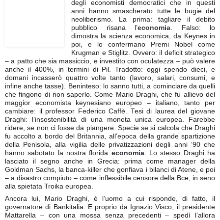
degli economisti democratici che in questi
anni hanno smascherato tutte le bugie del
neoliberismo. La prima: tagliare il debito
pubblico risana l’
economia
. Falso: lo
dimostra la scienza economica, da Keynes in
poi, e lo confermano Premi Nobel come
Krugman e Stiglitz. Ovvero: il deficit strategico
– a patto che sia massiccio, e investito con oculatezza – può valere
anche il 400%, in termini di Pil. Tradotto: oggi spendo dieci, e
domani incasserò quattro volte tanto (lavoro, salari, consumi, e
infine anche tasse). Beninteso: lo sanno tutti, a cominciare da quelli
che fingono di non saperlo. Come Mario Draghi, che fu allievo del
maggior economista keynesiano europeo – italiano, tanto per
cambiare: il professor Federico Caffè. Tesi di laurea del giovane
Draghi: l’insostenibilità di una moneta unica europea. Farebbe
ridere, se non ci fosse da piangere. Specie se si calcola che Draghi
fu accolto a bordo del Britannia, all’epoca della grande spartizione
della Penisola, alla vigilia delle privatizzazioni degli anni ‘90 che
hanno sabotato la nostra florida
economia
. Lo stesso Draghi ha
lasciato il segno anche in Grecia: prima come manager della
Goldman Sachs, la banca-killer che gonfiava i bilanci di Atene, e poi
– a disastro compiuto – come inflessibile censore della Bce, in seno
alla spietata Troika europea.
Ancora lui, Mario Draghi, è l’uomo a cui risponde, di fatto, il
governatore di Bankitalia. E proprio da Ignazio Visco, il presidente
Mattarella – con una mossa senza precedenti – spedì l’allora