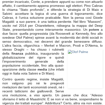
premier incaricato, Conte, a prendere appunti su come non attuarlo
affatto, il cambiamento appena promesso agli elettori. Pino Cabras
lo chiama “Stato profondo”, e difende la strategia di Di Maio e
Salvini: accettare la logica di una guerra di logoramento, dice
Cabras, è l’unica soluzione praticabile. Non la pensa così Gioele
Magaldi: a suo parere, è una tattica perdente. Nel libro “Massoni”,
uscito nel 2014 per Chiarelettere, ridisegna la mappa del Deep
State, presentandolo come interamente massonico. Un
potere
a
due facce: quella progressista (da Roosevelt ai Kennedy, fino allo
svedese Olof Palme) spinse avanti la modernità dei diritti sociali in
senso democratico, nei decenni del grande benessere diffuso.
L’altra faccia, oligarchica – Merkel e Macron, Prodi e D’Alema, lo
stesso Draghi – ha
chiuso i rubinetti
della
finanza
pubblica, inaugurando la
globalizzazione del rigore e quindi
l’impoverimento generale della
popolazione occidentale, fino alla quasi-
sparizione della classe
media
(che infatti
oggi in Italia vota Salvini e Di Maio).
Contro questo regime, insiste Magaldi,
non valgono più né le pregevoli
rivelazioni dei tanti economisti onesti, né i
recenti tatticismi dei gialloverdi. Serve
una rivoluzione, a viso aperto. Un paese che dica: “Adesso
sforiamo il tetto di Maastricht. E se non vi va bene, sospendiamo la
vigenza dei trattati europei”. Addirittura? Certo, altra via non esiste.