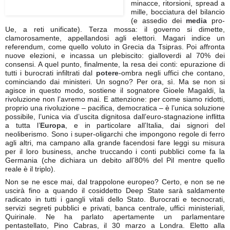
minacce, ritorsioni, spread a
mille, bocciatura del bilancio
(e assedio dei
media
pro-
Ue, a reti unificate). Terza mossa: il governo si dimette,
clamorosamente, appellandosi agli elettori. Magari indice un
referendum, come quello voluto in Grecia da Tsipras. Poi affronta
nuove elezioni, e incassa un plebiscito: gialloverdi al 70% dei
consensi. A quel punto, finalmente, la resa dei conti: epurazione di
tutti i burocrati infiltrati dal
potere
-ombra negli uffici che contano,
cominciando dai ministeri. Un sogno? Per ora, sì. Ma se non si
agisce in questo modo, sostiene il sognatore Gioele Magaldi, la
rivoluzione non l’avremo mai. E attenzione: per come siamo ridotti,
proprio una rivoluzione – pacifica, democratica – è l’unica soluzione
possibile, l’unica via d’uscita dignitosa dall’euro-stagnazione inflitta
a tutta l’
Europa
, e in particolare all’Italia, dai signori del
neoliberismo. Sono i super-oligarchi che impongono regole di ferro
agli altri, ma campano alla grande facendosi fare leggi su misura
per il loro business, anche truccando i conti pubblici come fa la
Germania (che dichiara un debito all’80% del Pil mentre quello
reale è il triplo).
Non se ne esce mai, dal trappolone europeo? Certo, e non se ne
uscirà fino a quando il cosiddetto Deep State sarà saldamente
radicato in tutti i gangli vitali dello Stato. Burocrati e tecnocrati,
servizi segreti pubblici e privati, banca centrale, uffici ministeriali,
Quirinale. Ne ha parlato apertamente un parlamentare
pentastellato, Pino Cabras, il 30 marzo a Londra. Eletto alla