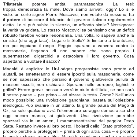
Trilaterale, potente entità paramassonica. La tesi:
troppa
democrazia
fa male. Dove siamo arrivati, oggi? Lo si è
visto: un certo signor Pierre Moscovici, non votato da nessuno, ha
il
potere
di bocciare il bilancio del governo italiano regolarmente
eletto. Lo si può subire in silenzio, un affronto simile? Nossignore:
la verità va gridata. Lo stesso Moscovici sa benissimo che un deficit
robusto farebbe volare l’
economia
. Una volta, lo sapeva anche la
sinistra (che oggi tace). Lega e 5 Stelle? Si limitano a brontolare,
ma poi ingoiano il rospo. Peggio: sparano a vanvera contro la
massoneria, fingendo di non sapere che sono proprio i
supermassoni oligarchici a ostacolare il loro governo. Cosa
aspettano a vuotare il sacco?
Magaldi è esplicito: le Ur-Lodges progressiste sono pronte ad
aiutarli, se smetteranno di essere ipocriti sulla massoneria, come
se non sapessero che persino il governo gialloverde pullula di
massoni occulti, non dichiarati. Sperano nelle europee, leghisti e
grillini? Errore grave: nessuno verrà in aiuto dell’Italia, se non sarà
il nostro paese – per primo – ad alzare la testa. Come? Nell’unico
modo possibile: una rivoluzione gandhiana, basata sull’obiezione
ideologica. Può svanire in un attimo, la grande paura del Mago di
Oz, se solo qualcuno avrà l’elementare coraggio democratico che
oggi ancora manca, ai gialloverdi. Una rivoluzione potrebbe
spazzarli via in un amen, i mammasantissima del peggior Deep
State. Restano invece al loro posto, i boiardi dello “Stato profondo”,
proprio perché a proteggerli – prima di ogni altra cosa – è proprio
la nostra stessa paura. Per Magaldi, scontiamo anche un vuoto