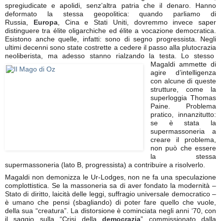
spregiudicate e apolidi, senz’altra patria che il denaro. Hanno
deformato la stessa geopolitica: quando parliamo di
Russia,
Europa
, Cina e Stati Uniti, dovremmo invece saper
distinguere tra élite oligarchiche ed élite a vocazione democratica.
Esistono anche quelle, infatti: sono di segno progressista. Negli
ultimi decenni sono state costrette a cedere il passo alla plutocrazia
neoliberista, ma adesso stanno rialzando la testa. Lo stesso
Magaldi ammette di
agire d’intelligenza
con alcune di queste
strutture, come la
superloggia Thomas
Paine. Problema
pratico, innanzitutto:
se è stata la
supermassoneria a
creare il problema,
non può che essere
la stessa
supermassoneria (lato B, progressista) a contribuire a risolverlo.
Magaldi non demonizza le Ur-Lodges, non ne fa una speculazione
complottistica. Se la massoneria sa di aver fondato la modernità –
Stato di diritto, laicità delle leggi, suffragio universale democratico –
è umano che pensi (sbagliando) di poter fare quello che vuole,
della sua “creatura”. La distorsione è cominciata negli anni ‘70, con
il saggio sulla “Crisi della
democrazia
” commissionato dalla