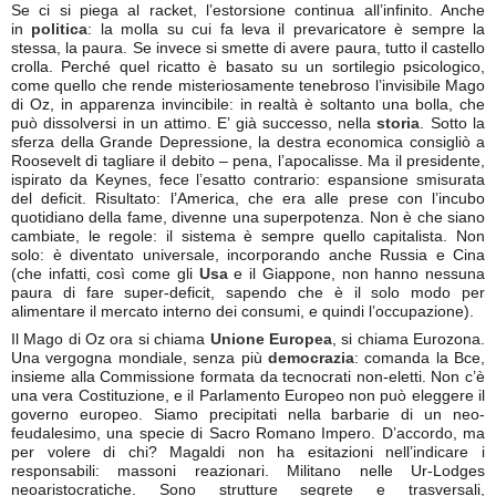
Se ci si piega al racket, l’estorsione continua all’infinito. Anche
in
politica
: la molla su cui fa leva il prevaricatore è sempre la
stessa, la paura. Se invece si smette di avere paura, tutto il castello
crolla. Perché quel ricatto è basato su un sortilegio psicologico,
come quello che rende misteriosamente tenebroso l’invisibile Mago
di Oz, in apparenza invincibile: in realtà è soltanto una bolla, che
può dissolversi in un attimo. E’ già successo, nella
storia
. Sotto la
sferza della Grande Depressione, la destra economica consigliò a
Roosevelt di tagliare il debito – pena, l’apocalisse. Ma il presidente,
ispirato da Keynes, fece l’esatto contrario: espansione smisurata
del deficit. Risultato: l’America, che era alle prese con l’incubo
quotidiano della fame, divenne una superpotenza. Non è che siano
cambiate, le regole: il sistema è sempre quello capitalista. Non
solo: è diventato universale, incorporando anche Russia e Cina
(che infatti, così come gli
Usa
e il Giappone, non hanno nessuna
paura di fare super-deficit, sapendo che è il solo modo per
alimentare il mercato interno dei consumi, e quindi l’occupazione).
Il Mago di Oz ora si chiama
Unione Europea
, si chiama Eurozona.
Una vergogna mondiale, senza più
democrazia
: comanda la Bce,
insieme alla Commissione formata da tecnocrati non-eletti. Non c’è
una vera Costituzione, e il Parlamento Europeo non può eleggere il
governo europeo. Siamo precipitati nella barbarie di un neo-
feudalesimo, una specie di Sacro Romano Impero. D’accordo, ma
per volere di chi? Magaldi non ha esitazioni nell’indicare i
responsabili: massoni reazionari. Militano nelle Ur-Lodges
neoaristocratiche. Sono strutture segrete e trasversali,