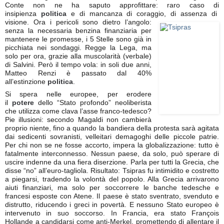
Conte non ne ha saputo approfittare: raro caso di
insipienza
politica
e di mancanza di coraggio, di assenza di
visione. Ora i pericoli sono dietro l’angolo:
senza la necessaria benzina finanziaria per
mantenere le promesse, i 5 Stelle sono già in
picchiata nei sondaggi. Regge la Lega, ma
solo per ora, grazie alla muscolarità (verbale)
di Salvini. Però il tempo vola: in soli due anni,
Matteo Renzi è passato dal 40%
all’estinzione
politica
.
Si spera nelle europee, per erodere
il
potere
dello “Stato profondo” neoliberista
che utilizza come clava l’asse franco-tedesco?
Pie illusioni: secondo Magaldi non cambierà
proprio niente, fino a quando la bandiera della protesta sarà agitata
dai sedicenti sovranisti, velleitari demagoghi delle piccole patrie.
Per chi non se ne fosse accorto, impera la globalizzazione: tutto è
fatalmente interconnesso. Nessun paese, da solo, può sperare di
uscire indenne da una fiera diserzione. Parla per tutti la Grecia, che
disse “no” all’euro-tagliola. Risultato: Tsipras fu intimidito e costretto
a piegarsi, tradendo la volontà del popolo. Alla Grecia arrivarono
aiuti finanziari, ma solo per soccorrere le banche tedesche e
francesi esposte con Atene. Il paese è stato sventrato, svenduto e
distrutto, riducendo i greci in povertà. E nessuno Stato europeo è
intervenuto in suo soccorso. In Francia, era stato François
Hollande a candidarsi come anti-Merkel, promettendo di allentare il