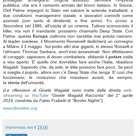
privilegiati: arrangiarsi. Dogma assoluto: demolire l’impresa
pubblica, che era il cemento armato del boom italiano. In Svezia,
Olof Palme impegnò lo Stato nel salvare le aziende traballanti, a
due condizioni: management statale, e lavoratori coinvolti come
azionisti (con tanto di dividendi, a fine anno). Fu ucciso a
Stoccolma nel 1986, all’uscita di un cinema. Tuttora sconosciuto il
killer, ma non il mandante: possiamo chiamarlo Deep State. Con
Palme, questa
Europa
cialtrona non sarebbe mai potuta nascere.
Al leader svedese, il Movimento Roosevelt dedicherà un convegno
a Milano il 3 maggio. Sul podio altri due giganti, lo stesso Rosselli e
l’africano Thomas Sankara, anch’essi assassinati. Non difettavano
di coraggio: sapevano di dover combattere, sfidando il
potere
ostile
a viso aperto. E’ quello che dovrebbe fare anche l’Italia, ribadisce
Magaldi. Sapendo che, da sole, le élite possono fare poco. Se però
si sveglia il popolo, allora non c’è Deep State che tenga. E’ così che
funzionano, le rivoluzioni che mandano avanti, da sempre,
la
storia
dell’umanità.
(Le riflessioni di Gioele Magaldi sono tratte dalla diretta
web-
streaming su YouTube
“Gioele Magaldi Racconta” del 1° aprile
2019, condotta da Fabio Frabetti di “Border Nights”).
www.libreidee.org
mariorossi.net
il
19:00