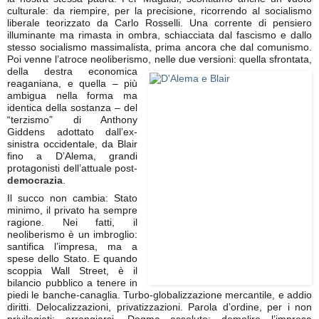
culturale: da riempire, per la precisione, ricorrendo al socialismo
liberale teorizzato da Carlo Rosselli. Una corrente di pensiero
illuminante ma rimasta in ombra, schiacciata dal fascismo e dallo
stesso socialismo massimalista, prima ancora che dal comunismo.
Poi venne l’atroce neoliberismo, nelle due versioni: quella sfrontata,
della
destra economica
reaganiana, e quella – più
ambigua nella forma ma
identica della sostanza – del
“terzismo” di Anthony
Giddens adottato dall’ex-
sinistra occidentale, da Blair
fino a D’Alema, grandi
protagonisti dell’attuale post-
democrazia
.
Il succo non cambia: Stato
minimo, il privato ha sempre
ragione. Nei fatti, il
neoliberismo è un imbroglio:
santifica l’impresa, ma a
spese dello Stato. E quando
scoppia Wall Street, è il
bilancio pubblico a tenere in
piedi le banche-canaglia. Turbo-globalizzazione mercantile, e addio
diritti. Delocalizzazioni, privatizzazioni. Parola d’ordine, per i non