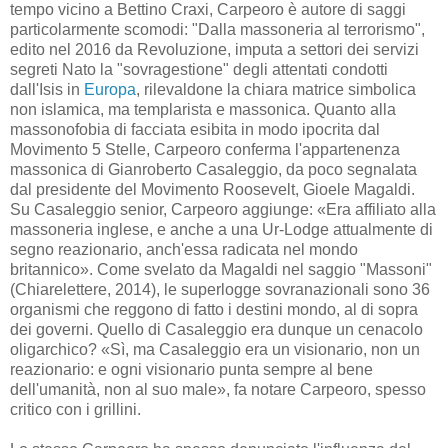
tempo vicino a Bettino Craxi, Carpeoro è autore di saggi
particolarmente scomodi: "Dalla massoneria al terrorismo",
edito nel 2016 da Revoluzione, imputa a settori dei servizi
segreti Nato la "sovragestione" degli attentati condotti
dall'Isis in
Europa
, rilevaldone la chiara matrice simbolica
non islamica, ma templarista e massonica. Quanto alla
massonofobia di facciata esibita in modo ipocrita dal
Movimento 5 Stelle, Carpeoro conferma l'appartenenza
massonica di Gianroberto Casaleggio, da poco segnalata
dal presidente del Movimento Roosevelt, Gioele Magaldi.
Su Casaleggio senior, Carpeoro aggiunge: «Era affiliato alla
massoneria inglese, e anche a una Ur-Lodge attualmente di
segno reazionario, anch'essa radicata nel mondo
britannico». Come svelato da Magaldi nel saggio "Massoni"
(Chiarelettere, 2014), le superlogge sovranazionali sono 36
organismi che reggono di fatto i destini mondo, al di sopra
dei governi. Quello di Casaleggio era dunque un cenacolo
oligarchico? «Sì, ma Casaleggio era un visionario, non un
reazionario: e ogni visionario punta sempre al bene
dell'umanità, non al suo male», fa notare Carpeoro, spesso
critico con i grillini.