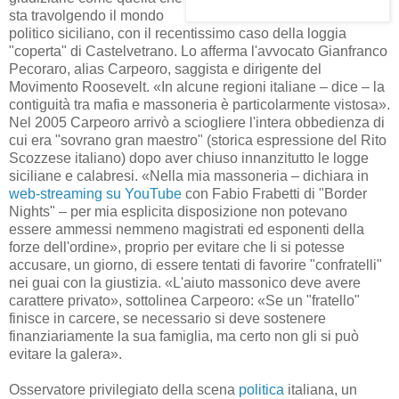
sta travolgendo il mondo
politico siciliano, con il recentissimo caso della loggia
"coperta" di Castelvetrano. Lo afferma l'avvocato Gianfranco
Pecoraro, alias Carpeoro, saggista e dirigente del
Movimento Roosevelt. «In alcune regioni italiane – dice – la
contiguità tra mafia e massoneria è particolarmente vistosa».
Nel 2005 Carpeoro arrivò a sciogliere l'intera obbedienza di
cui era "sovrano gran maestro" (storica espressione del Rito
Scozzese italiano) dopo aver chiuso innanzitutto le logge
siciliane e calabresi. «Nella mia massoneria – dichiara in
web-streaming su YouTube
con Fabio Frabetti di "Border
Nights" – per mia esplicita disposizione non potevano
essere ammessi nemmeno magistrati ed esponenti della
forze dell'ordine», proprio per evitare che li si potesse
accusare, un giorno, di essere tentati di favorire "confratelli"
nei guai con la giustizia. «L'aiuto massonico deve avere
carattere privato», sottolinea Carpeoro: «Se un "fratello"
finisce in carcere, se necessario si deve sostenere
finanziariamente la sua famiglia, ma certo non gli si può
evitare la galera».
Osservatore privilegiato della scena
politica
italiana, un