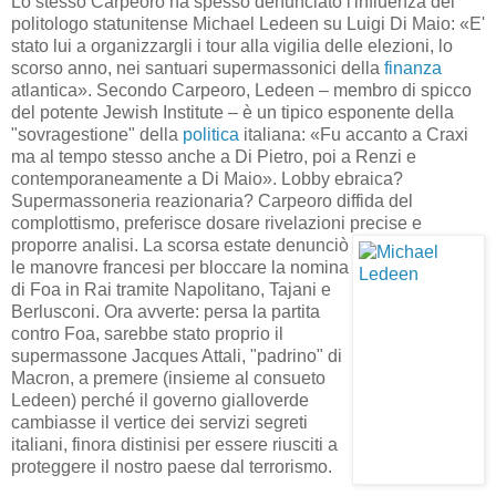
Lo stesso Carpeoro ha spesso denunciato l'influenza del
politologo statunitense Michael Ledeen su Luigi Di Maio: «E'
stato lui a organizzargli i tour alla vigilia delle elezioni, lo
scorso anno, nei santuari supermassonici della
finanza
atlantica». Secondo Carpeoro, Ledeen – membro di spicco
del potente Jewish Institute – è un tipico esponente della
"sovragestione" della
politica
italiana: «Fu accanto a Craxi
ma al tempo stesso anche a Di Pietro, poi a Renzi e
contemporaneamente a Di Maio». Lobby ebraica?
Supermassoneria reazionaria? Carpeoro diffida del
complottismo, preferisce dosare rivelazioni precise e
proporre analisi. La
scorsa estate denunciò
le manovre francesi per bloccare la nomina
di Foa in Rai tramite Napolitano, Tajani e
Berlusconi. Ora avverte: persa la partita
contro Foa, sarebbe stato proprio il
supermassone Jacques Attali, "padrino" di
Macron, a premere (insieme al consueto
Ledeen) perché il governo gialloverde
cambiasse il vertice dei servizi segreti
italiani, finora distinisi per essere riusciti a
proteggere il nostro paese dal terrorismo.