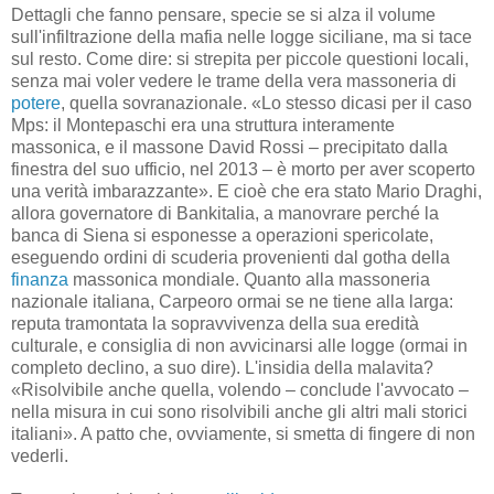
Dettagli che fanno pensare, specie se si alza il volume
sull'infiltrazione della mafia nelle logge siciliane, ma si tace
sul resto. Come dire: si strepita per piccole questioni locali,
senza mai voler vedere le trame della vera massoneria di
potere
, quella sovranazionale. «Lo stesso dicasi per il caso
Mps: il Montepaschi era una struttura interamente
massonica, e il massone David Rossi – precipitato dalla
finestra del suo ufficio, nel 2013 – è morto per aver scoperto
una verità imbarazzante». E cioè che era stato Mario Draghi,
allora governatore di Bankitalia, a manovrare perché la
banca di Siena si esponesse a operazioni spericolate,
eseguendo ordini di scuderia provenienti dal gotha della
finanza
massonica mondiale. Quanto alla massoneria
nazionale italiana, Carpeoro ormai se ne tiene alla larga:
reputa tramontata la sopravvivenza della sua eredità
culturale, e consiglia di non avvicinarsi alle logge (ormai in
completo declino, a suo dire). L'insidia della malavita?
«Risolvibile anche quella, volendo – conclude l'avvocato –
nella misura in cui sono risolvibili anche gli altri mali storici
italiani». A patto che, ovviamente, si smetta di fingere di non
vederli.