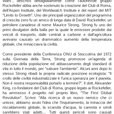
Wars”, descrivo dettagliatamente come l’autorevole gruppo
Rockefeller abbia anche sostenuto la creazione del Club di Roma,
dell’Aspen Institute, del Worldwatch Institute e del report del MIT
“Limits to Growth”. Uno dei principali organizzatori del programma
di crescita zero fu un amico di lunga data di David Rockefeller, un
petroliere canadese di nome Maurice Strong. Strong fu uno dei
primi divulgatori della balla per la quale le emissioni prodotte dai
veicoli di trasporto, dalle centrali a carbone e dall’agricoltura
avevano causato un drammatico aumento della temperatura
globale, che minacciava la civiltà.
Come presidente della Conferenza ONU di Stoccolma del 1972
sulla Giornata della Terra, Strong promosse un’agenda di
riduzione della popolazione ed abbassamento degli standard di
vita in tutto il mondo, per “salvare l’ambiente”. Alcuni anni dopo lo
stesso Strong ribadì la propria radicale posizione ecologista: “Il
crollo delle civiltà industrializzate è l’unica speranza per il pianeta.
Non è nostra responsabilità portarlo a termine?”. Il dott. Alexander
King, co-fondatore del Club di Roma, gruppo legato ai Rockefeller,
ha ammesso il progetto nel proprio libro, “The First Global
Revolution”. Scrive: “Alla ricerca di un nuovo nemico che ci
unisse, abbiamo avuto l’idea che l’inquinamento, la minaccia del
riscaldamento globale, la scarsità d’acqua, la carestia e simili
sarebbero stati adatti… Tutti questi pericoli sono causati