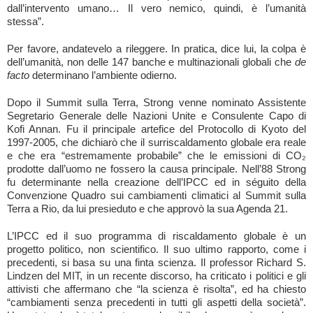
dall’intervento umano… Il vero nemico, quindi, è l’umanità
stessa”.
Per favore, andatevelo a rileggere. In pratica, dice lui, la colpa è
dell’umanità, non delle 147 banche e multinazionali globali che
de
facto
determinano l’ambiente odierno.
Dopo il Summit sulla Terra, Strong venne nominato Assistente
Segretario Generale delle Nazioni Unite e Consulente Capo di
Kofi Annan. Fu il principale artefice del Protocollo di Kyoto del
1997-2005, che dichiarò che il surriscaldamento globale era reale
e che era “estremamente probabile” che le emissioni di CO₂
prodotte dall’uomo ne fossero la causa principale. Nell’88 Strong
fu determinante nella creazione dell’IPCC ed in séguito della
Convenzione Quadro sui cambiamenti climatici al Summit sulla
Terra a Rio, da lui presieduto e che approvò la sua Agenda 21.
L’IPCC ed il suo programma di riscaldamento globale è un
progetto politico, non scientifico. Il suo ultimo rapporto, come i
precedenti, si basa su una finta scienza. Il professor Richard S.
Lindzen del MIT, in un recente discorso, ha criticato i politici e gli
attivisti che affermano che “la scienza è risolta”, ed ha chiesto
“cambiamenti senza precedenti in tutti gli aspetti della società”.