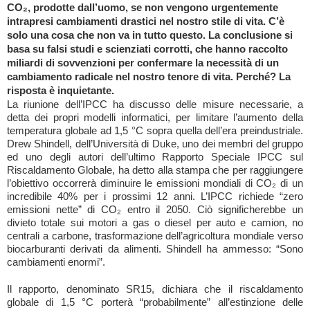
CO₂, prodotte dall’uomo, se non vengono urgentemente
intrapresi cambiamenti drastici nel nostro stile di vita. C’è
solo una cosa che non va in tutto questo. La conclusione si
basa su falsi studi e scienziati corrotti, che hanno raccolto
miliardi di sovvenzioni per confermare la necessità di un
cambiamento radicale nel nostro tenore di vita. Perché? La
risposta è inquietante.
La riunione dell’IPCC ha discusso delle misure necessarie, a
detta dei propri modelli informatici, per limitare l’aumento della
temperatura globale ad 1,5 °C sopra quella dell’era preindustriale.
Drew Shindell, dell’Università di Duke, uno dei membri del gruppo
ed uno degli autori dell’ultimo Rapporto Speciale IPCC sul
Riscaldamento Globale, ha detto alla stampa che per raggiungere
l’obiettivo occorrerà diminuire le emissioni mondiali di CO₂ di un
incredibile 40% per i prossimi 12 anni. L’IPCC richiede “zero
emissioni nette” di CO₂ entro il 2050. Ciò significherebbe un
divieto totale sui motori a gas o diesel per auto e camion, no
centrali a carbone, trasformazione dell’agricoltura mondiale verso
biocarburanti derivati da alimenti. Shindell ha ammesso: “Sono
cambiamenti enormi”.
Il rapporto, denominato SR15, dichiara che il riscaldamento
globale di 1,5 °C porterà “probabilmente” all’estinzione delle