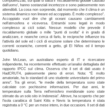
computerizzati, sui quali si basa il ‘riscaldamento globale causato
dall’uomo’, hanno sostanziali incertezze e sono palesemente non
attendibili. La cosa non sorprende, dal momento che il clima è un
sistema dinamico non lineare ed accoppiato. È molto complesso”.
Accoppiato vuol dire che gli oceani causano cambiamenti
nell’atmosfera e viceversa. Entrambi sono legati in modo
complesso ai cicli solari. Nessun modello che prevede il
riscaldamento globale o mille “punti di svolta” è in grado di
analizzare, e neanche cerca di farlo, le reciproche influenze tra
l’attività del sole ed i cicli di eruzione solare che determinano le
correnti oceaniche, correnti a getto, gli El Niños ed il tempo
quotidiano.
John McLean, un australiano esperto di IT e ricercatore
indipendente, ha recentemente effettuato un’analisi dettagliata del
rapporto IPCC sul clima. Osserva che il set di dati usato è
HadCRUT4, palesemente pieno di errori. Nota: “È molto
amatoriale, ha lo standard di uno studente universitario del primo
anno”. Tra gli errori, “le medie della temperatura sono state
calcolate con pochissime informazioni. Per due anni, le
temperature sulla Terra nell’emisfero meridionale sono state
stimate da un solo sito in Indonesia”. Altrove, ha scoperto che per
l’isola caraibica di Saint Kitts e Nevis la temperatura è stata
registrata a 0 °C per un mese intero, in due occasioni. Il set di dati