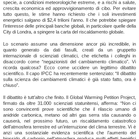
specie, a condizioni meteorologiche estreme, e a rischi a salute,
crescita economica ed approvvigionamento di cibo. Per evitare
tutto questo, le stime hanno richiesto che i soli investimenti
energetici salgano di $2,4 trilioni l’anno. Il che potrebbe spiegare
l’interesse delle principali banche globali, in particolare quelle della
City di Londra, a spingere la carta del riscaldamento globale.
Lo scenario assume una dimensione ancor più incredibile, in
quanto generato da dati fasulli, creati da un gruppetto
internazionale di scienziati climatici, che etichetta i colleghi in
disaccordo come “negazionisti del cambiamento climatico”. Vi
ricorda qualcosa? Ecco come uccidere un legittimo dibattito
scientifico. Il capo IPCC ha recentemente sentenziato: “Il dibattito
sulla scienza dei cambiamenti climatici è già stato fatto, ora è
chiuso”.
Il dibattito è tutt’altro che finito. Il Global Warming Petition Project,
firmato da oltre 31.000 scienziati statunitensi, afferma: “Non ci
sono convincenti prove scientifiche che il rilascio umano di
anidride carbonica, metano od altri gas serra stia causando o
causerà, nel prossimo futuro, un riscaldamento catastrofico
dell’atmosfera terrestre ed un’interruzione del clima terrestre. Vi è
anzi una sostanziale evidenza scientifica che l’aumento del
biossido di carbonio nell’atmosfera produca molti effetti benèfici