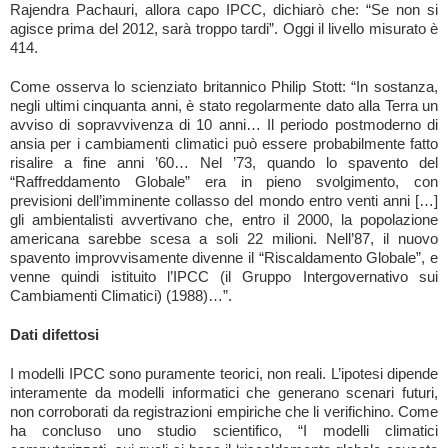
Rajendra Pachauri, allora capo IPCC, dichiarò che: “Se non si
agisce prima del 2012, sarà troppo tardi”. Oggi il livello misurato è
414.
Come osserva lo scienziato britannico Philip Stott: “In sostanza,
negli ultimi cinquanta anni, è stato regolarmente dato alla Terra un
avviso di sopravvivenza di 10 anni… Il periodo postmoderno di
ansia per i cambiamenti climatici può essere probabilmente fatto
risalire a fine anni ’60… Nel ’73, quando lo spavento del
“Raffreddamento Globale” era in pieno svolgimento, con
previsioni dell’imminente collasso del mondo entro venti anni […]
gli ambientalisti avvertivano che, entro il 2000, la popolazione
americana sarebbe scesa a soli 22 milioni. Nell’87, il nuovo
spavento improvvisamente divenne il “Riscaldamento Globale”, e
venne quindi istituito l’IPCC (il Gruppo Intergovernativo sui
Cambiamenti Climatici) (1988)…”.
Dati difettosi
I modelli IPCC sono puramente teorici, non reali. L’ipotesi dipende
interamente da modelli informatici che generano scenari futuri,
non corroborati da registrazioni empiriche che li verifichino. Come
ha concluso uno studio scientifico, “I modelli climatici