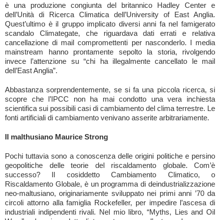
è una produzione congiunta del britannico Hadley Center e
dell’Unità di Ricerca Climatica dell’University of East Anglia.
Quest’ultimo è il gruppo implicato diversi anni fa nel famigerato
scandalo Climategate, che riguardava dati errati e relativa
cancellazione di mail compromettenti per nasconderlo. I media
mainstream hanno prontamente sepolto la storia, rivolgendo
invece l’attenzione su “chi ha illegalmente cancellato le mail
dell’East Anglia”.
Abbastanza sorprendentemente, se si fa una piccola ricerca, si
scopre che l’IPCC non ha mai condotto una vera inchiesta
scientifica sui possibili casi di cambiamento del clima terrestre. Le
fonti artificiali di cambiamento venivano asserite arbitrariamente.
Il malthusiano Maurice Strong
Pochi tuttavia sono a conoscenza delle origini politiche e persino
geopolitiche delle teorie del riscaldamento globale. Com’è
successo? Il cosiddetto Cambiamento Climatico, o
Riscaldamento Globale, è un programma di deindustrializzazione
neo-maltusiano, originariamente sviluppato nei primi anni ’70 da
circoli attorno alla famiglia Rockefeller, per impedire l’ascesa di
industriali indipendenti rivali. Nel mio libro, “Myths, Lies and Oil