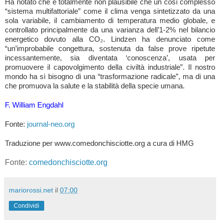
Ha notato che è totalmente non plausibile che un così complesso
“sistema multifattoriale” come il clima venga sintetizzato da una
sola variabile, il cambiamento di temperatura medio globale, e
controllato principalmente da una varianza dell’1-2% nel bilancio
energetico dovuto alla CO₂. Lindzen ha denunciato come
“un’improbabile congettura, sostenuta da false prove ripetute
incessantemente, sia diventata ‘conoscenza’, usata per
promuovere il capovolgimento della civiltà industriale”. Il nostro
mondo ha sì bisogno di una “trasformazione radicale”, ma di una
che promuova la salute e la stabilità della specie umana.
F. William Engdahl
Fonte:
journal-neo.org
Traduzione per www.comedonchisciotte.org a cura di HMG
Fonte:
comedonchisciotte.org
mariorossi.net
il
07:00
Condividi