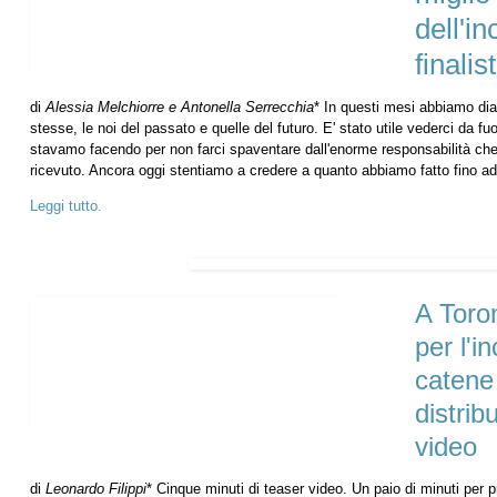
dell'in
finalis
di
Alessia Melchiorre e Antonella Serrecchia
* In questi mesi abbiamo dia
stesse, le noi del passato e quelle del futuro. E' stato utile vederci da fuo
stavamo facendo per non farci spaventare dall'enorme responsabilità che
ricevuto. Ancora oggi stentiamo a credere a quanto abbiamo fatto fino a
Leggi tutto.
A Toro
per l'i
catene
distribu
video
di
Leonardo Filippi
* Cinque minuti di teaser video. Un paio di minuti per 