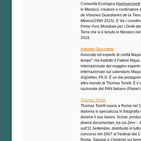
Comunità Ecologica
Huehuecoyotl
in Messico, creatore e cordinatore 
de Visiones Guardianes de la Tierr
México
(1990-2015). E' tra i coordin
P
rimo Foro Mondiale per i Diritti d
Terra
che si è tenuto in Messico ne
2016.
Antonio Giacchetti
Avvocato ed esperto di civiltà Maya e
tempo". Ha tradotto
Il Fattore Maya
,
internazionale del maggior esperto
internazionale sul calendario Maya 
Argüelles, Ph.D. È un dei protagonis
altro mondo
di Thomas Torelli. È il
nazionale del PAN italiano (Planet 
Thomas Torelli
Thomas Torelli nasce a Roma nel 1
diploma si specializza in fotografia
diviene il suo lavoro. Scrive, produ
diversi documentari, tra cui
Zero – 
sull'11 Settembre
, distribuito in tut
concorso nel 2007 al Festival del 
Roma,
Sangue e Cemento
sul terr