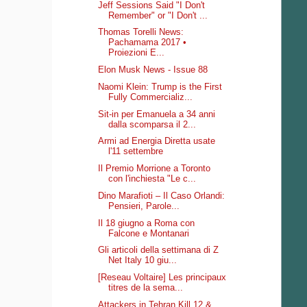
Jeff Sessions Said "I Don't
Remember" or "I Don't ...
Thomas Torelli News:
Pachamama 2017 •
Proiezioni E...
Elon Musk News - Issue 88
Naomi Klein: Trump is the First
Fully Commercializ...
Sit-in per Emanuela a 34 anni
dalla scomparsa il 2...
Armi ad Energia Diretta usate
l'11 settembre
Il Premio Morrione a Toronto
con l'inchiesta "Le c...
Dino Marafioti – Il Caso Orlandi:
Pensieri, Parole...
Il 18 giugno a Roma con
Falcone e Montanari
Gli articoli della settimana di Z
Net Italy 10 giu...
[Reseau Voltaire] Les principaux
titres de la sema...
Attackers in Tehran Kill 12 &