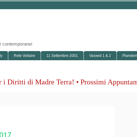
i e contemporanei
ly
Rete Voltaire
11 Settembre 2001
Vaxxed 1 & 2
Plandemi
 i Diritti di Madre Terra! • Prossimi Appunta
017