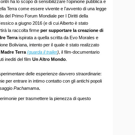
incontri ha lo scopo di sensibilizzare l'opinione pubblica e
lla Terra
come essere vivente e l'avvento di una legge
onda del Primo Forum Mondiale per I Diritti della
essico a giugno 2016 (e di cui Alberto è stato
rtirà la raccolta firme
per supportare la creazione di
dre Terra
ispirata a quella scritta da Evo Morales e
ione Boliviana, intento per il quale è stato realizzato
 Madre Terra
(guarda il trailer
)
, il film-documentario
ti inediti del film
Un Altro Mondo
.
sperimentare delle esperienze davvero straordinarie:
e per entrare in intimo contatto con gli antichi popoli
essaggio
Pachamama
.
rimonie per trasmettere la pienezza di questo