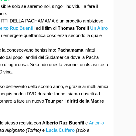
ile solo se saremo noi, singoli individui, a fare il
one.
TTI DELLA PACHAMAMA è un progetto ambizioso
erto Ruz Buenfil
ed il film di
Thomas Torelli
Un Altro
ar riemergere quell'antica coscienza secondo la quale
.
one la conoscevano benissimo:
Pachamama
infatti
ato dai popoli andini del Sudamerica dove la Pacha
o di ogni cosa. Secondo questa visione, qualsiasi cosa
Divina.
so dell'evento dello scorso anno, e grazie ai molti amici
acquistando i DVD durante l'anno, siamo riusciti ad
 tornare a fare un nuovo
Tour per i diritti della Madre
ello stesso regista con
Alberto Ruz Buenfil
e
Antonio
ad
Alpignano (Torino)
e
Lucia Cuffaro
(solo a