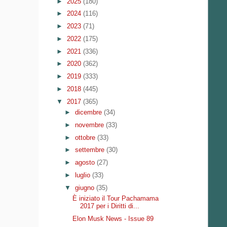
►
2025
(180)
►
2024
(116)
►
2023
(71)
►
2022
(175)
►
2021
(336)
►
2020
(362)
►
2019
(333)
►
2018
(445)
▼
2017
(365)
►
dicembre
(34)
►
novembre
(33)
►
ottobre
(33)
►
settembre
(30)
►
agosto
(27)
►
luglio
(33)
▼
giugno
(35)
È iniziato il Tour Pachamama
2017 per i Diritti di...
Elon Musk News - Issue 89