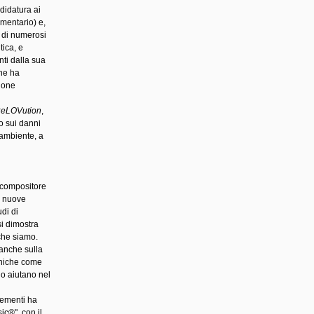
didatura ai
mentario) e,
e di numerosi
tica, e
nti dalla sua
che ha
zione
ReLOVution
,
o sui danni
'ambiente, a
 compositore
e nuove
udi di
si dimostra
che siamo.
 anche sulla
cniche come
lo aiutano nel
lementi ha
ic®", con il