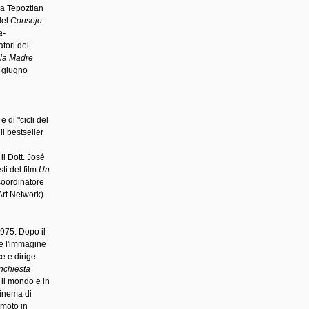
a Tepoztlan
del
Consejo
a-
atori del
ella Madre
l giugno
 di "cicli del
 il bestseller
il Dott. José
ti del film
Un
 coordinatore
Art Network).
975. Dopo il
 e l'immagine
ce e dirige
Inchiesta
to il mondo e in
Cinema di
emoto in