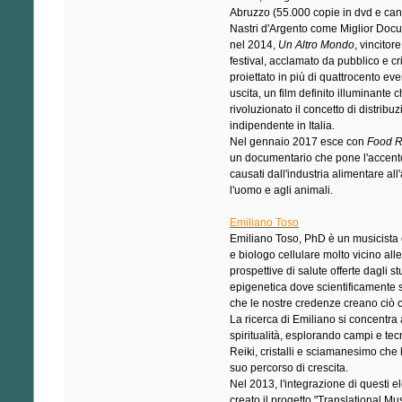
Abruzzo (55.000 copie in dvd e can
Nastri d'Argento come Miglior Docu
nel 2014,
Un Altro Mondo
, vincitor
festival, acclamato da pubblico e cri
proiettato in più di quattrocento eve
uscita, un film definito illuminante 
rivoluzionato il concetto di distribu
indipendente in Italia.
Nel gennaio 2017 esce con
Food 
un documentario che pone l'accent
causati dall'industria alimentare all
l'uomo e agli animali.
Emiliano Toso
Emiliano Toso, PhD è un musicista
e biologo cellulare molto vicino all
prospettive di salute offerte dagli st
epigenetica dove scientificamente 
che le nostre credenze creano ciò 
La ricerca di Emiliano si concentra
spiritualità, esplorando campi e te
Reiki, cristalli e sciamanesimo che 
suo percorso di crescita.
Nel 2013, l'integrazione di questi e
creato il progetto "Translational Mus