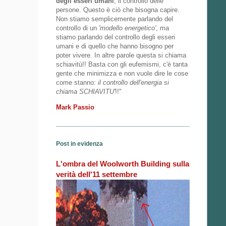
degli esseri umani
, il controllo delle
persone. Questo è ciò che bisogna capire.
Non stiamo semplicemente parlando del
controllo di un
'modello energetico'
, ma
stiamo parlando del controllo degli esseri
umani e di quello che hanno bisogno per
poter vivere. In altre parole questa si chiama
schiavitù!! Basta con gli eufemismi, c'è tanta
gente che minimizza e non vuole dire le cose
come stanno:
il controllo dell'energia si
chiama SCHIAVITU'
!!"
Mark Passio
Post in evidenza
L'ombra del Woolworth Building sulla
verità dell'11 settembre