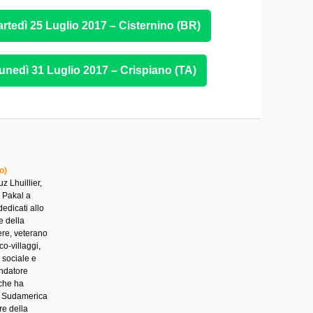
Martedì 25 Luglio 2017 – Cisternino (BR)
 Lunedì 31 Luglio 2017 – Crispiano (TA)
o)
z Lhuillier,
i Pakal a
edicati allo
e della
ere, veterano
o-villaggi,
o sociale e
ondatore
che ha
 e Sudamerica
re della