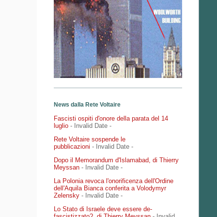
News dalla Rete Voltaire
Fascisti ospiti d'onore della parata del 14
luglio
- Invalid Date
-
Rete Voltaire sospende le
pubblicazioni
- Invalid Date
-
Dopo il Memorandum d'Islamabad, di Thierry
Meyssan
- Invalid Date
-
La Polonia revoca l'onorificenza dell'Ordine
dell'Aquila Bianca conferita a Volodymyr
Zelensky
- Invalid Date
-
Lo Stato di Israele deve essere de-
fascistizzato?, di Thierry Meyssan
- Invalid