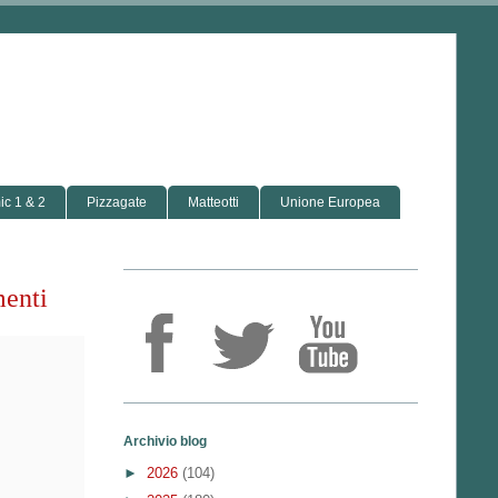
c 1 & 2
Pizzagate
Matteotti
Unione Europea
menti
Archivio blog
►
2026
(104)