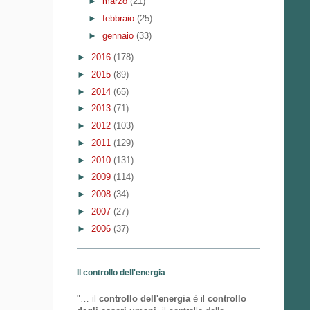
►
marzo
(21)
►
febbraio
(25)
►
gennaio
(33)
►
2016
(178)
►
2015
(89)
►
2014
(65)
►
2013
(71)
►
2012
(103)
►
2011
(129)
►
2010
(131)
►
2009
(114)
►
2008
(34)
►
2007
(27)
►
2006
(37)
Il controllo dell'energia
"… il
controllo dell'energia
è il
controllo