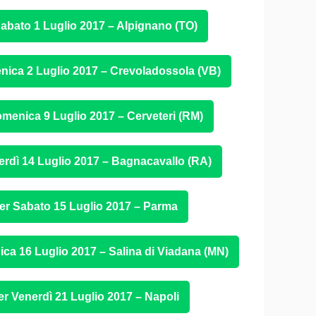
 Sabato 1 Luglio 2017 – Alpignano (TO)
enica 2 Luglio 2017 – Crevoladossola (VB)
Domenica 9 Luglio 2017 – Cerveteri (RM)
nerdì 14 Luglio 2017 – Bagnacavallo (RA)
 per Sabato 15 Luglio 2017 – Parma
ica 16 Luglio 2017 – Salina di Viadana (MN)
per Venerdì 21 Luglio 2017 – Napoli