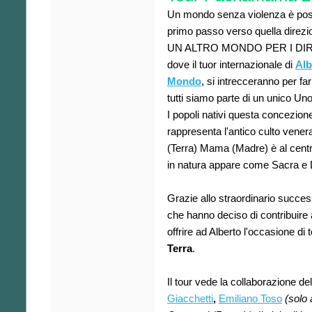
Un mondo senza violenza è possib
primo passo verso quella direzi
UN ALTRO MONDO PER I DIRI
dove il tuor internazionale di
Alb
Mondo
, si intrecceranno per f
tutti siamo parte di un unico Uno
I popoli nativi questa concezi
rappresenta l'antico culto vener
(Terra) Mama (Madre) è al centr
in natura appare come Sacra e 
Grazie allo straordinario succes
che hanno deciso di contribuire 
offrire ad Alberto l'occasione di
Terra
.
Il tour vede la collaborazione d
Giacchetti
,
Emiliano Toso
(solo 