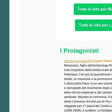
Tutte le info per 
Tutte le info per
I Protagonisti
Alberto Ruz Buenfil
(Coyote Albert
Messicano, figlio dell'archeologo Ru
noto scopritore della tomba reale d
Palenque. Con più di quarant'anni d
studio, la creazione e la promozion
Cultura della Pace, è un vero pioni
e storiografo del movimento degli ec
delle reti bio-regionali e del cambi
spirituale. Maestro di cerimonia, F
della
Caravana Arcoíris por la Paz
viaggiato per 17 paesi del Centro
(1996-2009), è scrittore, co-fondato