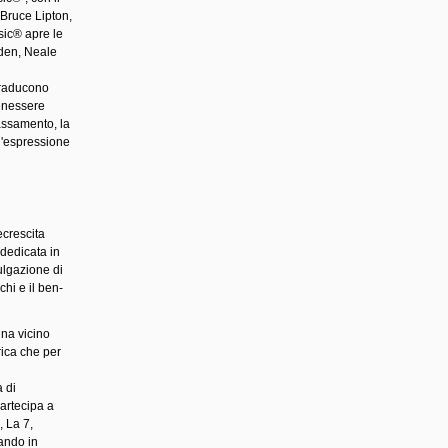
 Bruce Lipton,
sic® apre le
den, Neale
traducono
benessere
lassamento, la
 l'espressione
crescita
 dedicata in
vulgazione di
chi e il ben-
na vicino
rica che per
 di
partecipa a
, La 7,
ando in